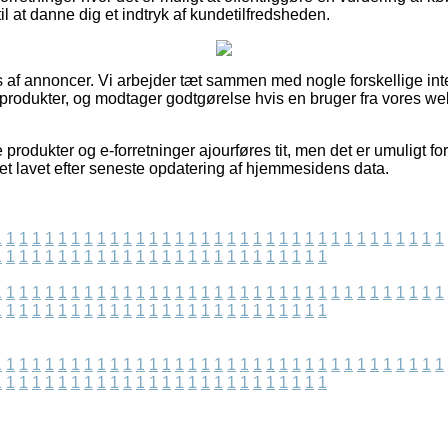
 at danne dig et indtryk af kundetilfredsheden.
 af annoncer. Vi arbejder tæt sammen med nogle forskellige inter
 produkter, og modtager godtgørelse hvis en bruger fra vores we
produkter og e-forretninger ajourføres tit, men det er umuligt for
vet lavet efter seneste opdatering af hjemmesidens data.
1
1
1
1
1
1
1
1
1
1
1
1
1
1
1
1
1
1
1
1
1
1
1
1
1
1
1
1
1
1
1
1
1
1
1
1
1
1
1
1
1
1
1
1
1
1
1
1
1
1
1
1
1
1
1
1
1
1
1
1
1
1
1
1
1
1
1
1
1
1
1
1
1
1
1
1
1
1
1
1
1
1
1
1
1
1
1
1
1
1
1
1
1
1
1
1
1
1
1
1
1
1
1
1
1
1
1
1
1
1
1
1
1
1
1
1
1
1
1
1
1
1
1
1
1
1
1
1
1
1
1
1
1
1
1
1
1
1
1
1
1
1
1
1
1
1
1
1
1
1
1
1
1
1
1
1
1
1
1
1
1
1
1
1
1
1
1
1
1
1
1
1
1
1
1
1
1
1
1
1
1
1
1