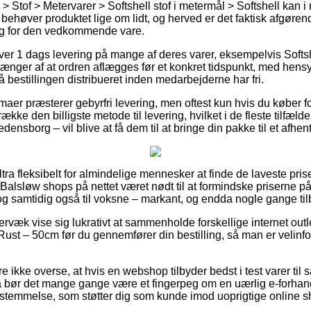
 Stof > Metervarer > Softshell stof i metermål > Softshell kan i
behøver produktet lige om lidt, og herved er det faktisk afgør
ing for den vedkommende vare.
er 1 dags levering på mange af deres varer, eksempelvis Softs
ænger af at ordren aflægges før et konkret tidspunkt, med hensy
å bestillingen distribueret inden medarbejderne har fri.
rmaer præsterer gebyrfri levering, men oftest kun hvis du køber for
kke den billigste metode til levering, hvilket i de fleste tilfæl
densborg – vil blive at få dem til at bringe din pakke til et afhe
ltra fleksibelt for almindelige mennesker at finde de laveste prise
Balsløw shops på nettet været nødt til at formindske priserne på
, og samtidig også til voksne – markant, og endda nogle gange til
væk vise sig lukrativt at sammenholde forskellige internet outle
ust – 50cm før du gennemfører din bestilling, så man er velinform
ikke overse, at hvis en webshop tilbyder bedst i test varer til sa
 så bør det mange gange være et fingerpeg om en uærlig e-forha
stemmelse, som støtter dig som kunde imod uoprigtige online s