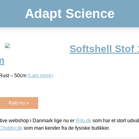
Adapt Science
Softshell Stof
m
 Rust – 50cm
(Læs mere)
Køb nu »
ive webshop i Danmark lige nu er
Rito.dk
som har et stort udval
Chobby.dk
som man kender fra de fysiske butikker.