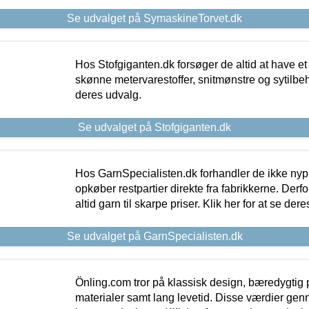
Se udvalget på SymaskineTorvet.dk
Hos Stofgiganten.dk forsøger de altid at have et
skønne metervarestoffer, snitmønstre og sytilbehø
deres udvalg.
Se udvalget på Stofgiganten.dk
Hos GarnSpecialisten.dk forhandler de ikke ny
opkøber restpartier direkte fra fabrikkerne. Derf
altid garn til skarpe priser. Klik her for at se der
Se udvalget på GarnSpecialisten.dk
Önling.com tror på klassisk design, bæredygtig p
materialer samt lang levetid. Disse værdier gen