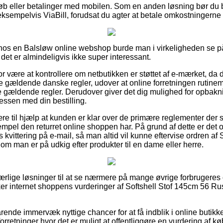
tkøb eller betalinger med mobilen. Som en anden løsning bør du 
ksempelvis ViaBill, forudsat du agter at betale omkostningerne o
r hos en Balsløw online webshop burde man i virkeligheden se p
det er almindeligvis ikke super interessant.
or være at kontrollere om netbutikken er støttet af e-mærket, da 
e gældende danske regler, udover at online forretningen rutinemæ
 gældende regler. Derudover giver det dig mulighed for opbakni
essen med din bestilling.
e til hjælp at kunden er klar over de primære reglementer der sp
pel den returret online shoppen har. På grund af dette er det o
vittering på e-mail, så man altid vil kunne eftervise ordren af 
m man er på udkig efter produkter til en dame eller herre.
t ærlige løsninger til at se nærmere på mange øvrige forbrugeres 
olker internet shoppens vurderinger af Softshell Stof 145cm 56 R
ende immervæk nyttige chancer for at få indblik i online butikke
orretninger hvor det er muligt at offentliggøre en vurdering af k