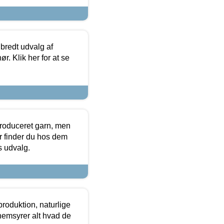
 bredt udvalg af
r. Klik her for at se
produceret garn, men
or finder du hos dem
es udvalg.
roduktion, naturlige
nemsyrer alt hvad de