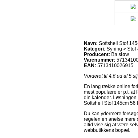
Navn:
Softshell Stof 14
Kategori:
Syning > Stof >
Producent:
Balsløw
Varenummer:
5713410
EAN:
5713410026915
Vurderet til
4.6
ud af 5 st
En lang række online forh
mest populære er p.t. at 
din kalender. Løsningen 
Softshell Stof 145cm 56
Du kan ydermere forsøge a
regelen en anelse mere o
altid vise sig at være se
webbutikkens bopæl.