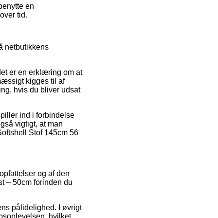
benytte en
ver tid.
å netbutikkens
det er en erklæring om at
ssigt kigges til af
ng, hvis du bliver udsat
iller ind i forbindelse
gså vigtigt, at man
Softshell Stof 145cm 56
opfattelser og af den
ust – 50cm forinden du
ns pålidelighed. I øvrigt
øbsoplevelsen, hvilket