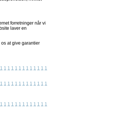
net forretninger når vi
bsite laver en
 os at give garantier
1
1
1
1
1
1
1
1
1
1
1
1
1
1
1
1
1
1
1
1
1
1
1
1
1
1
1
1
1
1
1
1
1
1
1
1
1
1
1