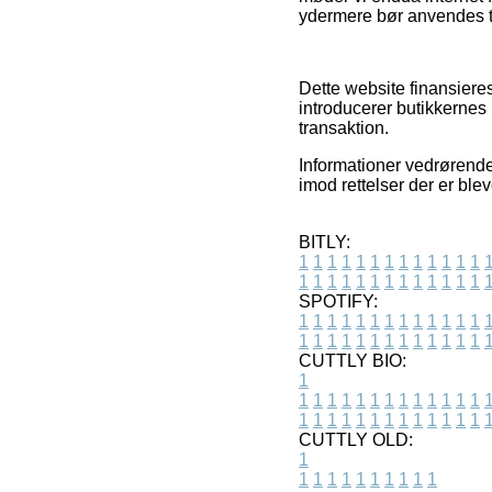
ydermere bør anvendes til
Dette website finansieres
introducerer butikkernes
transaktion.
Informationer vedrørende 
imod rettelser der er ble
BITLY:
1
1
1
1
1
1
1
1
1
1
1
1
1
1
1
1
1
1
1
1
1
1
1
1
1
1
SPOTIFY:
1
1
1
1
1
1
1
1
1
1
1
1
1
1
1
1
1
1
1
1
1
1
1
1
1
1
CUTTLY BIO:
1
1
1
1
1
1
1
1
1
1
1
1
1
1
1
1
1
1
1
1
1
1
1
1
1
1
1
CUTTLY OLD:
1
1
1
1
1
1
1
1
1
1
1