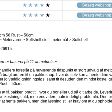
Besøg webshop
Besøg webshop
5cm 56 Rust – 50cm
 Metervarer > Softshell stof i metermål > Softshell
026915
jerner baseret på
11
anmeldelser
andlere foreslår på nuværende tidspunkt et stort udvalg af meto
få bragt ordren til en pakkeshop, hvor du selv kan afhente dine va
er jo vældig gnidningsløs, samt tit desuden den mindst kostelig
 Rust – 50cm.
t få pakken bragt til hvor du bor eller ud på dit arbejde. Leveri
mkostningsfuld, men endvidere ualmindeligt problemfri. Den pris
lv at hente pakken, men den løsning stiller krav om at du opholder