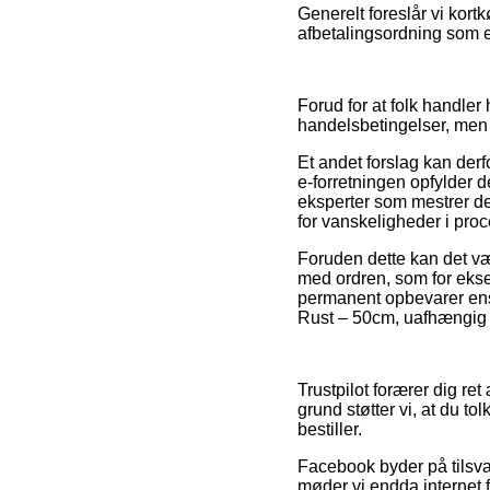
Generelt foreslår vi kor
afbetalingsordning som e
Forud for at folk handle
handelsbetingelser, men 
Et andet forslag kan derf
e-forretningen opfylder d
eksperter som mestrer de
for vanskeligheder i proc
Foruden dette kan det vær
med ordren, som for eksem
permanent opbevarer ens k
Rust – 50cm, uafhængig o
Trustpilot forærer dig re
grund støtter vi, at du t
bestiller.
Facebook byder på tilsvar
møder vi endda internet f