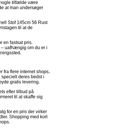
 nogle tilfælde være
ende at man undersøger
hell Stof 145cm 56 Rust
nstagen til at de
 en fastsat pris.
de – uafhængig om du er i
ntningssted.
r fra flere internet shops,
 specielt deres bedst i
byde gratis levering.
ts efter tilbud på
eret til at skaffe sig
lg for en pris der virker
ndler. Shopping med kort
hops.