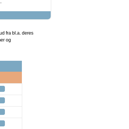
.
 fra bl.a. deres
mer og