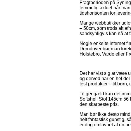
Fragtperioden på Syning >
temmelig aktuel når man 
tidshorisonten for lever
Mange webbutikker udlov
– 50cm, som trods alt afh
sandsynligvis kan nå at f
Nogle enkelte internet fi
Derudover bør man foretræ
Holstebro, Varde eller Fre
Det har vist sig at være u
og derved har en hel del 
test produkter – til børn
Til gengæld kan det immer
Softshell Stof 145cm 56 R
den skarpeste pris.
Man bør ikke desto mindre 
helt fantastisk gunstig,
er dog omfavnet af en be