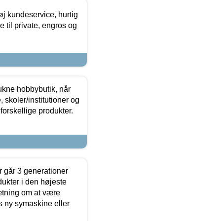
øj kundeservice, hurtig
 til private, engros og
ukne hobbybutik, når
 skoler/institutioner og
forskellige produkter.
 går 3 generationer
dukter i den højeste
sætning om at være
s ny symaskine eller