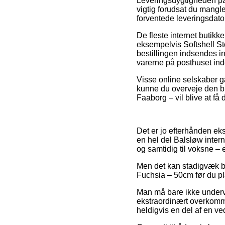
Leveringsdygtigheden på S
vigtig forudsat du mangle
forventede leveringsdato
De fleste internet butik
eksempelvis Softshell S
bestillingen indsendes in
varerne på posthuset in
Visse online selskaber ga
kunne du overveje den bi
Faaborg – vil blive at få 
Det er jo efterhånden eks
en hel del Balsløw intern
og samtidig til voksne – 
Men det kan stadigvæk bl
Fuchsia – 50cm før du pla
Man må bare ikke undervu
ekstraordinært overkomme
heldigvis en del af en ved