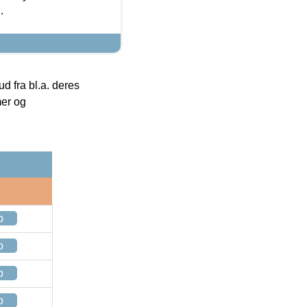
.
 fra bl.a. deres
mer og
p
p
p
p