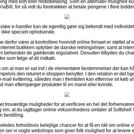
ping med kort eller mobilbetaling. Som en alternativ mulighed ku
iaBill, for så vidt du foretrækker at betale pengene i flere bidder
sløw e-handler kan de egentlig gøre sig bekendt med indholdet
it ikke specielt ophidsende.
ne derfor være at kontrollere hvorvidt online firmaet er støttet af
 internet butikken opfylder de danske retningslinjer, samt at in
m behersker de gældende regulativer. Desuden tilbydes du chance
er som følge af dit indkøb.
rslag om at man er sat ind i de elementære bestemmelser der kan 
elvis den returret e-shoppen benytter. I den relation er det ligel
-mail kvittering, således man i fremtiden kan eftervise sit køb a
 man efterspørger produkter til en mand eller kvinde.
t set troværdige muligheder for at verificere en hel del forhenvær
lag om, at du iagttager online virksomhedens omtaler af Softshel
 bestilling.
eledes forholdsvis belejlige chancer for at få en idé om online
n ser vi nogle webshops som giver folk mulighed for at levere en