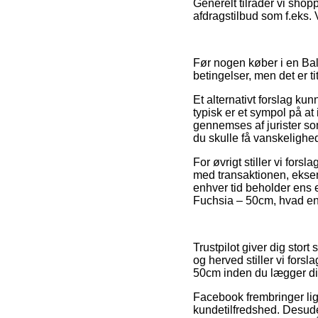
Generelt tilråder vi shop
afdragstilbud som f.eks. V
Før nogen køber i en Bal
betingelser, men det er t
Et alternativt forslag kun
typisk er et sympol på at
gennemses af jurister so
du skulle få vanskelighed
For øvrigt stiller vi fo
med transaktionen, eksemp
enhver tid beholder ens e
Fuchsia – 50cm, hvad end
Trustpilot giver dig stor
og herved stiller vi fors
50cm inden du lægger din
Facebook frembringer lig
kundetilfredshed. Desude