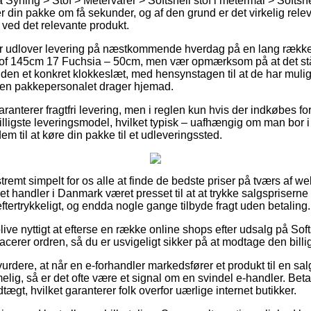
yning > Stof > Metervarer > Softshell stof i metermål > Softshel
r din pakke om få sekunder, og af den grund er det virkelig rele
 ved det relevante produkt.
ker udlover levering på næstkommende hverdag på en lang række
tof 145cm 17 Fuchsia – 50cm, men vær opmærksom på at det stå
den et konkret klokkeslæt, med hensynstagen til at de har muligh
den pakkepersonalet drager hjemad.
ranterer fragtfri levering, men i reglen kun hvis der indkøbes for 
lligste leveringsmodel, hvilket typisk – uafhængig om man bor i
dem til at køre din pakke til et udleveringssted.
tremt simpelt for os alle at finde de bedste priser på tværs af w
et handler i Danmark været presset til at at trykke salgspriserne 
eftertrykkeligt, og endda nogle gange tilbyde fragt uden betaling.
ive nyttigt at efterse en række online shops efter udsalg på Sof
cerer ordren, så du er usvigeligt sikker på at modtage den billig
rdere, at når en e-forhandler markedsfører et produkt til en s
lig, så er det ofte være et signal om en svindel e-handler. Beta
tægt, hvilket garanterer folk overfor uærlige internet butikker.