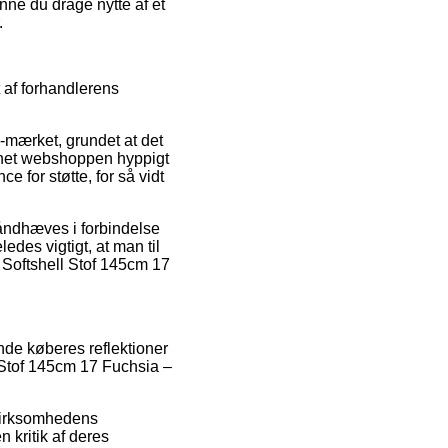
nne du drage nytte af et
.
 af forhandlerens
 e-mærket, grundet at det
ternet webshoppen hyppigt
 for støtte, for så vidt
håndhæves i forbindelse
edes vigtigt, at man til
f Softshell Stof 145cm 17
ende køberes reflektioner
l Stof 145cm 17 Fuchsia –
 virksomhedens
 kritik af deres