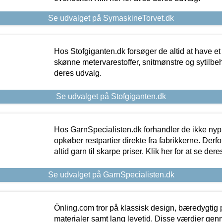
Se udvalget på SymaskineTorvet.dk
Hos Stofgiganten.dk forsøger de altid at have et
skønne metervarestoffer, snitmønstre og sytilbehø
deres udvalg.
Se udvalget på Stofgiganten.dk
Hos GarnSpecialisten.dk forhandler de ikke ny
opkøber restpartier direkte fra fabrikkerne. Derf
altid garn til skarpe priser. Klik her for at se der
Se udvalget på GarnSpecialisten.dk
Önling.com tror på klassisk design, bæredygtig p
materialer samt lang levetid. Disse værdier gen