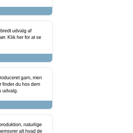
 bredt udvalg af
r. Klik her for at se
produceret garn, men
or finder du hos dem
es udvalg.
roduktion, naturlige
nemsyrer alt hvad de