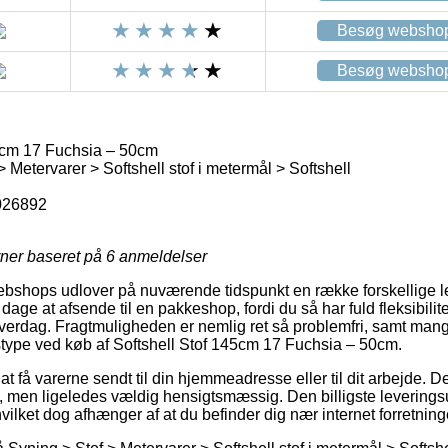
Besøg websho
Besøg websho
5cm 17 Fuchsia – 50cm
 Metervarer > Softshell stof i metermål > Softshell
026892
rner baseret på
6
anmeldelser
webshops udlover på nuværende tidspunkt en række forskellige l
ge at afsende til en pakkeshop, fordi du så har fuld fleksibilitet
 hverdag. Fragtmuligheden er nemlig ret så problemfri, samt ma
stype ved køb af Softshell Stof 145cm 17 Fuchsia – 50cm.
 få varerne sendt til din hjemmeadresse eller til dit arbejde. D
 men ligeledes vældig hensigtsmæssig. Den billigste leverings
vilket dog afhænger af at du befinder dig nær internet forretning