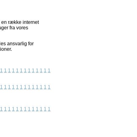
 en række internet
ger fra vores
les ansvarlig for
ioner.
1
1
1
1
1
1
1
1
1
1
1
1
1
1
1
1
1
1
1
1
1
1
1
1
1
1
1
1
1
1
1
1
1
1
1
1
1
1
1