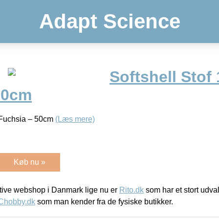
Adapt Science
Softshell Stof
50cm
 Fuchsia – 50cm
(Læs mere)
Køb nu »
ive webshop i Danmark lige nu er
Rito.dk
som har et stort udval
Chobby.dk
som man kender fra de fysiske butikker.