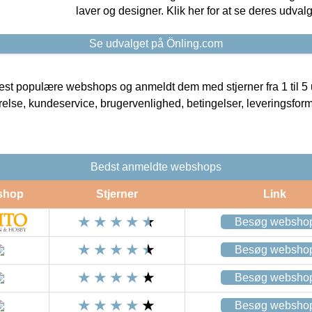
laver og designer. Klik her for at se deres udvalg
Se udvalget på Önling.com
t populære webshops og anmeldt dem med stjerner fra 1 til 5 ud
rrelse, kundeservice, brugervenlighed, betingelser, leveringsfor
Bedst anmeldte webshops
shop
Stjerner
Link
Besøg websho
Besøg websho
Besøg websho
Besøg websho