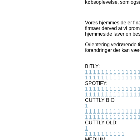
købsoplevelse, som også k
Vores hjemmeside er fina
firmaer derved at vi pro
hjemmeside laver en best
Orientering vedrørende ti
forandringer der kan vær
BITLY:
1
1
1
1
1
1
1
1
1
1
1
1
1
1
1
1
1
1
1
1
1
1
1
1
1
1
SPOTIFY:
1
1
1
1
1
1
1
1
1
1
1
1
1
1
1
1
1
1
1
1
1
1
1
1
1
1
CUTTLY BIO:
1
1
1
1
1
1
1
1
1
1
1
1
1
1
1
1
1
1
1
1
1
1
1
1
1
1
1
CUTTLY OLD:
1
1
1
1
1
1
1
1
1
1
1
MEDIUM: