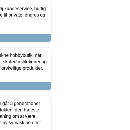
øj kundeservice, hurtig
 til private, engros og
ukne hobbybutik, når
 skoler/institutioner og
forskellige produkter.
 går 3 generationer
dukter i den højeste
sætning om at være
s ny symaskine eller