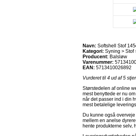
Navn:
Softshell Stof 14
Kategori:
Syning > Stof >
Producent:
Balsløw
Varenummer:
5713410
EAN:
5713410026892
Vurderet til
4
ud af 5 stje
Størstedelen af online 
mest benyttede er nu om da
når det passer ind i din
mest betalelige levering
Du kunne også overveje at
mellem en anelse dyrere,
hente produkterne selv, h