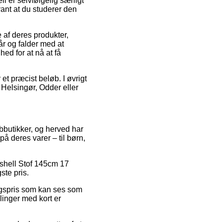
l er selvfølgelig særligt
vant at du studerer den
 af deres produkter,
r og falder med at
ed for at nå at få
et præcist beløb. I øvrigt
 Helsingør, Odder eller
ebbutikker, og herved har
på deres varer – til børn,
tshell Stof 145cm 17
ste pris.
algspris som kan ses som
linger med kort er