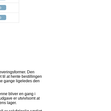
p
p
everingsformer. Den
 til at hente bestillingen
nge gange ligeledes den
enne bliver en gang i
udgave er utvivlsomt at
ens lager.