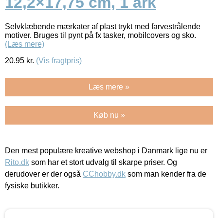
12,2×17,75 cm, 1 ark
Selvklæbende mærkater af plast trykt med farvestrålende
motiver. Bruges til pynt på fx tasker, mobilcovers og sko.
(Læs mere)
20.95
kr.
(Vis fragtpris)
Læs mere »
Køb nu »
Den mest populære kreative webshop i Danmark lige nu er
Rito.dk
som har et stort udvalg til skarpe priser. Og
derudover er der også
CChobby.dk
som man kender fra de
fysiske butikker.