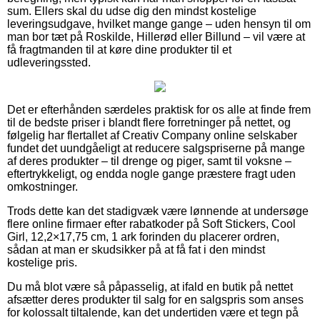
sum. Ellers skal du udse dig den mindst kostelige
leveringsudgave, hvilket mange gange – uden hensyn til om
man bor tæt på Roskilde, Hillerød eller Billund – vil være at
få fragtmanden til at køre dine produkter til et
udleveringssted.
Det er efterhånden særdeles praktisk for os alle at finde frem
til de bedste priser i blandt flere forretninger på nettet, og
følgelig har flertallet af Creativ Company online selskaber
fundet det uundgåeligt at reducere salgspriserne på mange
af deres produkter – til drenge og piger, samt til voksne –
eftertrykkeligt, og endda nogle gange præstere fragt uden
omkostninger.
Trods dette kan det stadigvæk være lønnende at undersøge
flere online firmaer efter rabatkoder på Soft Stickers, Cool
Girl, 12,2×17,75 cm, 1 ark forinden du placerer ordren,
sådan at man er skudsikker på at få fat i den mindst
kostelige pris.
Du må blot være så påpasselig, at ifald en butik på nettet
afsætter deres produkter til salg for en salgspris som anses
for kolossalt tiltalende, kan det undertiden være et tegn på