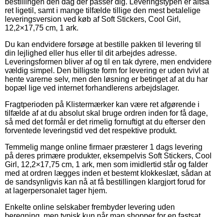
bestillingen den dag der passer dig. Leveringstypen er altså
ret ligetil, samt i mange tilfælde tillige den mest betalelige
leveringsversion ved køb af Soft Stickers, Cool Girl,
12,2×17,75 cm, 1 ark.
Du kan endvidere forsøge at bestille pakken til levering til
din lejlighed eller hus eller til dit arbejdes adresse.
Leveringsformen bliver af og til en tak dyrere, men endvidere
vældig simpel. Den billigste form for levering er uden tvivl at
hente varerne selv, men den løsning er betinget af at du har
bopæl lige ved internet forhandlerens arbejdslager.
Fragtperioden på Klistermærker kan være ret afgørende i
tilfælde af at du absolut skal bruge ordren inden for få dage,
så med det formål er det rimelig fornuftigt at du efterser den
forventede leveringstid ved det respektive produkt.
Temmelig mange online firmaer præsterer 1 dags levering
på deres primære produkter, eksempelvis Soft Stickers, Cool
Girl, 12,2×17,75 cm, 1 ark, men som imidlertid står og falder
med at ordren lægges inden et bestemt klokkeslæt, sådan at
de sandsynligvis kan nå at få bestillingen klargjort forud for
at lagerpersonalet tager hjem.
Enkelte online selskaber frembyder levering uden
beregning, men typisk kun når man shopper for en fastsat