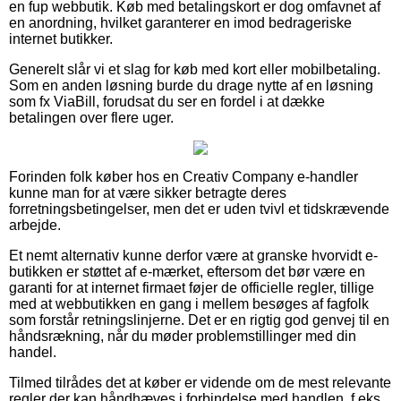
en fup webbutik. Køb med betalingskort er dog omfavnet af
en anordning, hvilket garanterer en imod bedrageriske
internet butikker.
Generelt slår vi et slag for køb med kort eller mobilbetaling.
Som en anden løsning burde du drage nytte af en løsning
som fx ViaBill, forudsat du ser en fordel i at dække
betalingen over flere uger.
Forinden folk køber hos en Creativ Company e-handler
kunne man for at være sikker betragte deres
forretningsbetingelser, men det er uden tvivl et tidskrævende
arbejde.
Et nemt alternativ kunne derfor være at granske hvorvidt e-
butikken er støttet af e-mærket, eftersom det bør være en
garanti for at internet firmaet føjer de officielle regler, tillige
med at webbutikken en gang i mellem besøges af fagfolk
som forstår retningslinjerne. Det er en rigtig god genvej til en
håndsrækning, når du møder problemstillinger med din
handel.
Tilmed tilrådes det at køber er vidende om de mest relevante
regler der kan håndhæves i forbindelse med handlen, f.eks.