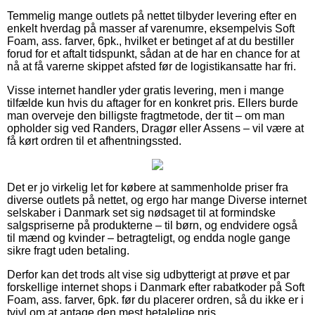
Temmelig mange outlets på nettet tilbyder levering efter en
enkelt hverdag på masser af varenumre, eksempelvis Soft
Foam, ass. farver, 6pk., hvilket er betinget af at du bestiller
forud for et aftalt tidspunkt, sådan at de har en chance for at
nå at få varerne skippet afsted før de logistikansatte har fri.
Visse internet handler yder gratis levering, men i mange
tilfælde kun hvis du aftager for en konkret pris. Ellers burde
man overveje den billigste fragtmetode, der tit – om man
opholder sig ved Randers, Dragør eller Assens – vil være at
få kørt ordren til et afhentningssted.
Det er jo virkelig let for købere at sammenholde priser fra
diverse outlets på nettet, og ergo har mange Diverse internet
selskaber i Danmark set sig nødsaget til at formindske
salgspriserne på produkterne – til børn, og endvidere også
til mænd og kvinder – betragteligt, og endda nogle gange
sikre fragt uden betaling.
Derfor kan det trods alt vise sig udbytterigt at prøve et par
forskellige internet shops i Danmark efter rabatkoder på Soft
Foam, ass. farver, 6pk. før du placerer ordren, så du ikke er i
tvivl om at antage den mest betalelige pris.