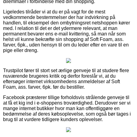
dilemmaer i forbindelse med din shopping.
Ligeledes tilråder vi at du er på vagt for de mest
vedkommende bestemmelser der har indvirkning på
handlen, til eksempel den ombytningsret netshoppen kører
med. I relation til det er det ydermere relevant, at man
permanent bevarer ens e-mail kvittering, så man når som
helst vil kunne bekræfte sin shopping af Soft Foam, ass.
farver, 6pk., uden hensyn til om du leder efter en vare til en
pige eller dreng.
Trustpilot fører til stort set ærlige genveje til at studere flere
nuværende brugeres kritik og derfor foreslår vi, at du
eftersøger internet virksomhedens anmeldelser af Soft
Foam, ass. farver, 6pk. før du bestiller.
Facebook præsterer tillige forholdsvis strålende genveje til
at få et kig ind i e-shoppens troværdighed. Derudover ser vi
mange internet butikker hvor man kan offentliggøre en
bedømmelse af deres købsoplevelse, som også bør tages i
brug til at vurdere tidligere kunders oplevelser.