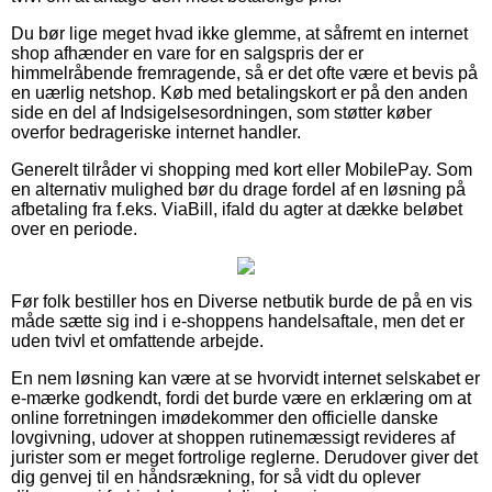
Du bør lige meget hvad ikke glemme, at såfremt en internet
shop afhænder en vare for en salgspris der er
himmelråbende fremragende, så er det ofte være et bevis på
en uærlig netshop. Køb med betalingskort er på den anden
side en del af Indsigelsesordningen, som støtter køber
overfor bedrageriske internet handler.
Generelt tilråder vi shopping med kort eller MobilePay. Som
en alternativ mulighed bør du drage fordel af en løsning på
afbetaling fra f.eks. ViaBill, ifald du agter at dække beløbet
over en periode.
Før folk bestiller hos en Diverse netbutik burde de på en vis
måde sætte sig ind i e-shoppens handelsaftale, men det er
uden tvivl et omfattende arbejde.
En nem løsning kan være at se hvorvidt internet selskabet er
e-mærke godkendt, fordi det burde være en erklæring om at
online forretningen imødekommer den officielle danske
lovgivning, udover at shoppen rutinemæssigt revideres af
jurister som er meget fortrolige reglerne. Derudover giver det
dig genvej til en håndsrækning, for så vidt du oplever