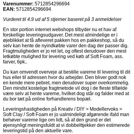
Varenummer:
5712854296694
EAN:
5712854296694
Vurderet til
4.9
ud af 5 stjerner baseret på
3
anmeldelser
En stor portion internet webshops tilbyder nu et hav af
forskellige leveringsudgaver. Det mest almindelige er i
øjeblikket at få afleveret pakken hos en pakkeshop, så du
selv kan hente de nyindkøbte varer den dag der passer dig.
Fragtmuligheden er jo ret let, og oftest derudover den mest
letkøbte mulighed for levering ved køb af Soft Foam, ass.
farver, 6pk..
Du kan omvendt overveje at bestille varerne til levering til dit
hus eller til adressen hvor du arbejder. Den bliver godt nok
en kende mere pebret, men derudover super overkommelig.
Den mindst kostelige fragtmetode vil dog i de fleste tilfælde
være selv at hente varerne, hvilket dog står og falder med at
du bor tæt på online forhandlerens bopæl.
Leveringshastigheden på Kreativ / DIY > Modellervoks >
Soft Clay / Soft Foam er jo ualmindeligt afgørende ifald man
behøver varerne lige om lidt, så af den grund er det
øjensynligt meningsfuldt at vi dobbelttjekker den estimerede
leveringstid på den aktuelle vare.