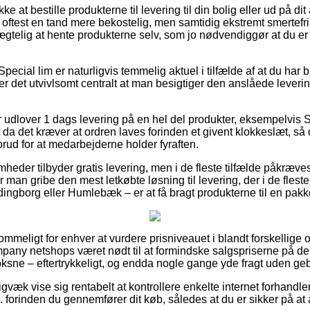
 at bestille produkterne til levering til din bolig eller ud på dit
oftest en tand mere bekostelig, men samtidig ekstremt smertefri
ægtelig at hente produkterne selv, som jo nødvendiggør at du er 
pecial lim er naturligvis temmelig aktuel i tilfælde af at du har
r det utvivlsomt centralt at man besigtiger den anslåede leveri
er udlover 1 dags levering på en hel del produkter, eksempelvis 
t da det kræver at ordren laves forinden et givent klokkeslæt, så 
forud for at medarbejderne holder fyraften.
somheder tilbyder gratis levering, men i de fleste tilfælde påkræve
r man gribe den mest letkøbte løsning til levering, der i de fleste
dingborg eller Humlebæk – er at få bragt produkterne til en pak
meligt for enhver at vurdere prisniveauet i blandt forskellige on
mpany netshops været nødt til at formindske salgspriserne på der
oksne – eftertrykkeligt, og endda nogle gange yde fragt uden geb
gvæk vise sig rentabelt at kontrollere enkelte internet forhandle
fl. forinden du gennemfører dit køb, således at du er sikker på at