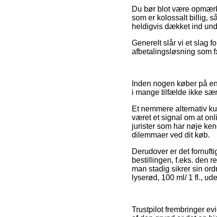
Du bør blot være opmærk
som er kolossalt billig, 
heldigvis dækket ind und
Generelt slår vi et slag f
afbetalingsløsning som fx
Inden nogen køber på en
i mange tilfælde ikke særl
Et nemmere alternativ k
været et signal om at on
jurister som har nøje ken
dilemmaer ved dit køb.
Derudover er det fornuf
bestillingen, f.eks. den 
man stadig sikrer sin or
lyserød, 100 ml/ 1 fl., ud
Trustpilot frembringer ev