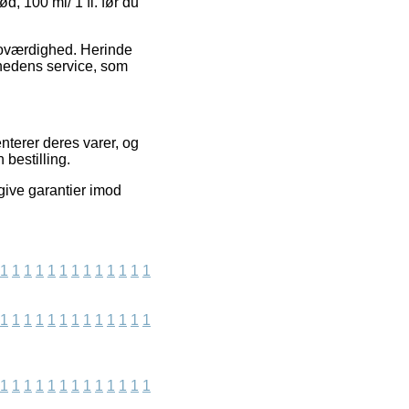
d, 100 ml/ 1 fl. før du
troværdighed. Herinde
mhedens service, som
nterer deres varer, og
 bestilling.
 give garantier imod
1
1
1
1
1
1
1
1
1
1
1
1
1
1
1
1
1
1
1
1
1
1
1
1
1
1
1
1
1
1
1
1
1
1
1
1
1
1
1