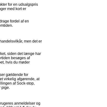
ter for en udsalgspris
nger med kort er
 drage fordel af en
emtiden.
andelsvilkår, men det er
ket, siden det længe har
ertiden besøges af
lpet, hvis du møder
lser gældende for
t virkelig afgørende, at
llingen af Sock-stop,
r pige.
e brugeres anmeldelser og