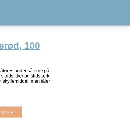
erød, 100
åføres under sålerne på
skridsikker og slidstærk.
 skyllemiddel, men tåler
b nu »