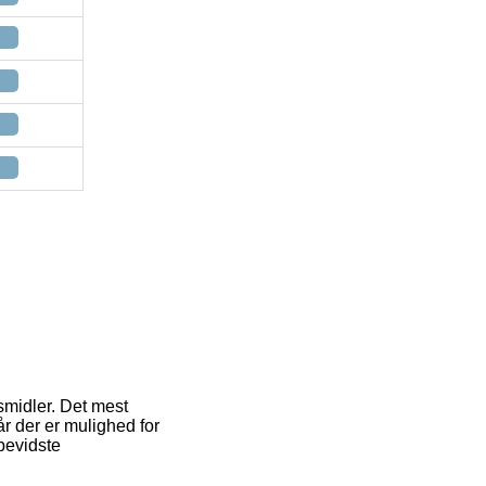
smidler. Det mest
år der er mulighed for
bevidste