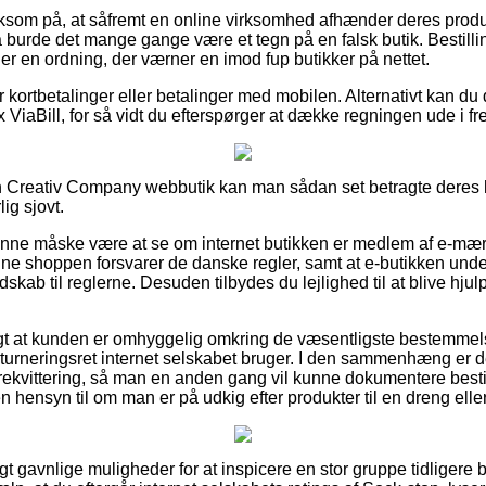
som på, at såfremt en online virksomhed afhænder deres produk
så burde det mange gange være et tegn på en falsk butik. Bestilli
er en ordning, der værner en imod fup butikker på nettet.
or kortbetalinger eller betalinger med mobilen. Alternativt kan du
 ViaBill, for så vidt du efterspørger at dække regningen ude i fr
 Creativ Company webbutik kan man sådan set betragte deres h
ig sjovt.
unne måske være at se om internet butikken er medlem af e-mær
line shoppen forsvarer de danske regler, samt at e-butikken und
dskab til reglerne. Desuden tilbydes du lejlighed til at blive hju
tigt at kunden er omhyggelig omkring de væsentligste bestemme
returneringsret internet selskabet bruger. I den sammenhæng er de
drekvittering, så man en anden gang vil kunne dokumentere besti
en hensyn til om man er på udkig efter produkter til en dreng elle
igt gavnlige muligheder for at inspicere en stor gruppe tidliger