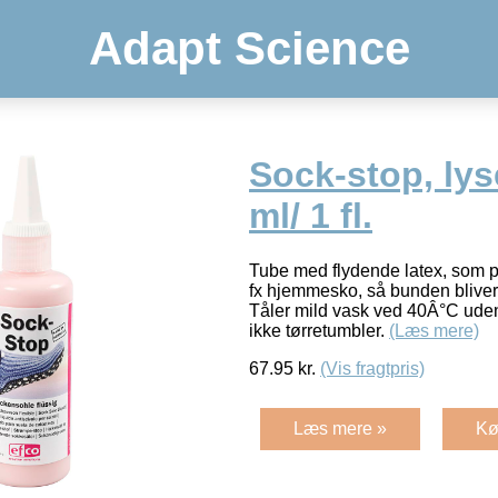
Adapt Science
Sock-stop, lys
ml/ 1 fl.
Tube med flydende latex, som p
fx hjemmesko, så bunden bliver 
Tåler mild vask ved 40Â°C uden
ikke tørretumbler.
(Læs mere)
67.95
kr.
(Vis fragtpris)
Læs mere »
Kø