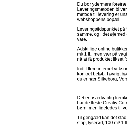
Du bør ydermere foretrække
Leveringsmetoden bliver 
metode til levering er un
webshoppens bopæl.
Leveringstidspunktet på S
samme, og i det øjemed e
vare.
Adskillige online butikk
ml/ 1 fl., men vær på vag
nå at få produktet fikset 
Indtil flere internet virk
konkret beløb. I øvrigt bø
du er nær Silkeborg, Vor
Det er usædvanlig fremkom
har de fleste Creativ Co
børn, men ligeledes til v
Til gengæld kan det stadi
stop, lyserød, 100 ml/ 1 