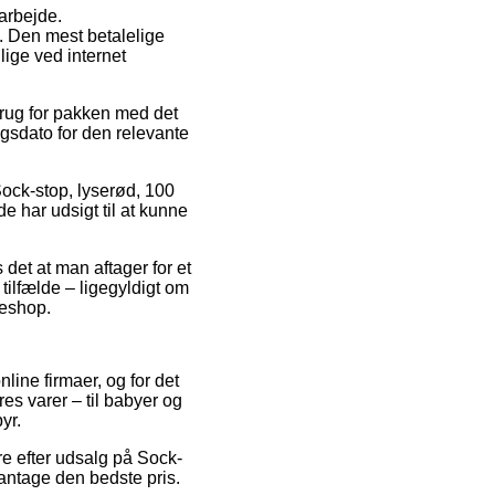
 arbejde.
. Den mest betalelige
lige ved internet
 brug for pakken med det
ngsdato for den relevante
Sock-stop, lyserød, 100
de har udsigt til at kunne
s det at man aftager for et
 tilfælde – ligegyldigt om
keshop.
line firmaer, og for det
es varer – til babyer og
yr.
re efter udsalg på Sock-
 antage den bedste pris.