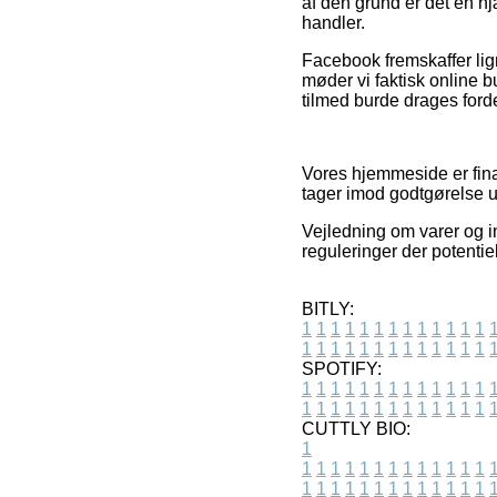
af den grund er det en hjæ
handler.
Facebook fremskaffer lig
møder vi faktisk online 
tilmed burde drages fordel
Vores hjemmeside er fina
tager imod godtgørelse un
Vejledning om varer og in
reguleringer der potentie
BITLY:
1
1
1
1
1
1
1
1
1
1
1
1
1
1
1
1
1
1
1
1
1
1
1
1
1
1
SPOTIFY:
1
1
1
1
1
1
1
1
1
1
1
1
1
1
1
1
1
1
1
1
1
1
1
1
1
1
CUTTLY BIO:
1
1
1
1
1
1
1
1
1
1
1
1
1
1
1
1
1
1
1
1
1
1
1
1
1
1
1