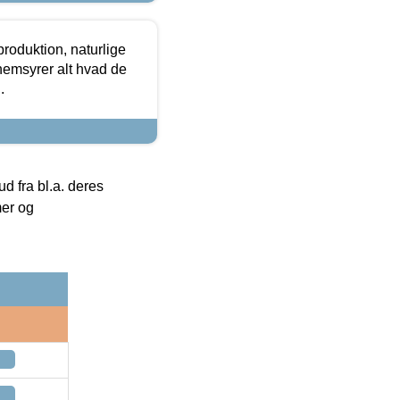
roduktion, naturlige
nemsyrer alt hvad de
.
 fra bl.a. deres
mer og