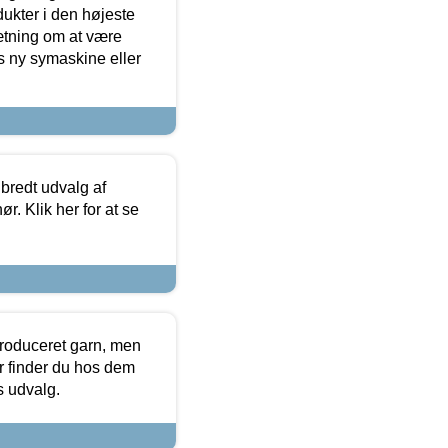
dukter i den højeste
sætning om at være
s ny symaskine eller
 bredt udvalg af
r. Klik her for at se
produceret garn, men
or finder du hos dem
es udvalg.