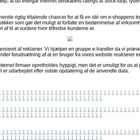
lp, at du eftergår internet selskabets ratings af Sock-stop, lyserø
nende rigtig tiltalende chancer for at få en idé om e-shoppens 
butikker som gør det muligt at forfatte en bedømmelse af virkso
 af til at vurdere hvor tilfredse kunderne er.
nsieret af reklamer. Vi hjælper en gruppe e-handler da vi præse
der forudsætning af at en bruger fra vores website realiserer en
ternet firmaer opretholdes hyppigt, men det er umuligt for os at
lt er udarbejdet efter sidste opdatering af de anvendte data.
1
1
1
1
1
1
1
1
1
1
1
1
1
1
1
1
1
1
1
1
1
1
1
1
1
1
1
1
1
1
1
1
1
1
1
1
1
1
1
1
1
1
1
1
1
1
1
1
1
1
1
1
1
1
1
1
1
1
1
1
1
1
1
1
1
1
1
1
1
1
1
1
1
1
1
1
1
1
1
1
1
1
1
1
1
1
1
1
1
1
1
1
1
1
1
1
1
1
1
1
1
1
1
1
1
1
1
1
1
1
1
1
1
1
1
1
1
1
1
1
1
1
1
1
1
1
1
1
1
1
1
1
1
1
1
1
1
1
1
1
1
1
1
1
1
1
1
1
1
1
1
1
1
1
1
1
1
1
1
1
1
1
1
1
1
1
1
1
1
1
1
1
1
1
1
1
1
1
1
1
1
1
1