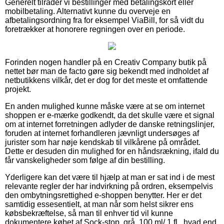
Generelt tilråder vi bestillinger med betalingskort eller
mobilbetaling. Alternativt kunne du overveje en
afbetalingsordning fra for eksempel ViaBill, for så vidt du
foretrækker at honorere regningen over en periode.
Forinden nogen handler på en Creativ Company butik på
nettet bør man de facto gøre sig bekendt med indholdet af
netbutikkens vilkår, det er dog for det meste et omfattende
projekt.
En anden mulighed kunne måske være at se om internet
shoppen er e-mærke godkendt, da det skulle være et signal
om at internet forretningen adlyder de danske retningslinjer,
foruden at internet forhandleren jævnligt undersøges af
jurister som har nøje kendskab til vilkårene på området.
Dette er desuden din mulighed for en håndsrækning, ifald du
får vanskeligheder som følge af din bestilling.
Yderligere kan det være til hjælp at man er sat ind i de mest
relevante regler der har indvirkning på ordren, eksempelvis
den ombytningsrettighed e-shoppen benytter. Her er det
samtidig essesentielt, at man når som helst sikrer ens
købsbekræftelse, så man til enhver tid vil kunne
dokumentere købet af Sock-stop, grå, 100 ml/ 1 fl., hvad end