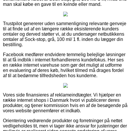
man skal købe en gave til en kvinde eller mand.
Trustpilot genererer uden sammenligning relevante genveje
til at finde ud af en længere række eksisterende kunders
omtaler og derved støtter vi, at du undersøger netbutikkens
omtaler af Sock-stop, grå, 100 ml/ 1 fl. inden du lægger din
bestilling.
Facebook medfører endvidere temmelig belejlige løsninger
til at få indblik i internet forhandlerens kundefokus. Her ses
en række internet varehuse som gør det muligt at udforme
en evaluering af deres køb, hvilket tilmed må drages fordel
af til at bedømme tilfredsheden hos kunderne.
Vores side finansieres af reklameindtægter. Vi hjælper en
række internet shops i Danmark hvori vi publicerer deres
produkter, og tjener kommission hvis en af de besøgende på
vores website gennemfører et indkøb.
Orientering vedrørende produkter og forretninger på nettet
vedligeholdes tit, men vi tager ikke ansvar for justeringer der