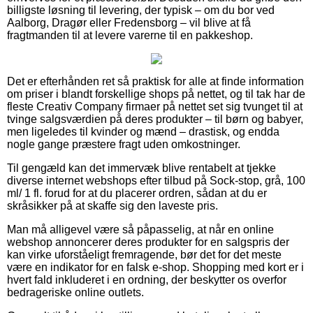
billigste løsning til levering, der typisk – om du bor ved
Aalborg, Dragør eller Fredensborg – vil blive at få
fragtmanden til at levere varerne til en pakkeshop.
Det er efterhånden ret så praktisk for alle at finde information
om priser i blandt forskellige shops på nettet, og til tak har de
fleste Creativ Company firmaer på nettet set sig tvunget til at
tvinge salgsværdien på deres produkter – til børn og babyer,
men ligeledes til kvinder og mænd – drastisk, og endda
nogle gange præstere fragt uden omkostninger.
Til gengæld kan det immervæk blive rentabelt at tjekke
diverse internet webshops efter tilbud på Sock-stop, grå, 100
ml/ 1 fl. forud for at du placerer ordren, sådan at du er
skråsikker på at skaffe sig den laveste pris.
Man må alligevel være så påpasselig, at når en online
webshop annoncerer deres produkter for en salgspris der
kan virke uforståeligt fremragende, bør det for det meste
være en indikator for en falsk e-shop. Shopping med kort er i
hvert fald inkluderet i en ordning, der beskytter os overfor
bedrageriske online outlets.