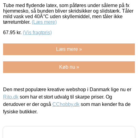
Tube med flydende latex, som påføres under sålerne på fx
hjemmesko, så bunden bliver skridsikker og slidstærk. Tåler
mild vask ved 40Â°C uden skyllemiddel, men tåler ikke
tørretumbler.
(Læs mere)
67.95
kr.
(Vis fragtpris)
Læs mere »
Køb nu »
Den mest populære kreative webshop i Danmark lige nu er
Rito.dk
som har et stort udvalg til skarpe priser. Og
derudover er der også
CChobby.dk
som man kender fra de
fysiske butikker.