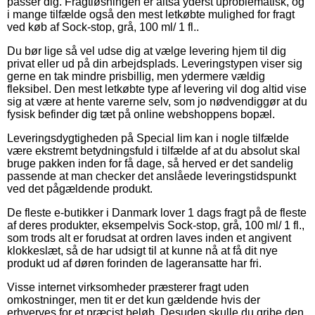
passer dig. Fragtløsningen er altså yderst uproblematisk, og
i mange tilfælde også den mest letkøbte mulighed for fragt
ved køb af Sock-stop, grå, 100 ml/ 1 fl..
Du bør lige så vel udse dig at vælge levering hjem til dig
privat eller ud på din arbejdsplads. Leveringstypen viser sig
gerne en tak mindre prisbillig, men ydermere vældig
fleksibel. Den mest letkøbte type af levering vil dog altid vise
sig at være at hente varerne selv, som jo nødvendiggør at du
fysisk befinder dig tæt på online webshoppens bopæl.
Leveringsdygtigheden på Special lim kan i nogle tilfælde
være ekstremt betydningsfuld i tilfælde af at du absolut skal
bruge pakken inden for få dage, så herved er det sandelig
passende at man checker det anslåede leveringstidspunkt
ved det pågældende produkt.
De fleste e-butikker i Danmark lover 1 dags fragt på de fleste
af deres produkter, eksempelvis Sock-stop, grå, 100 ml/ 1 fl.,
som trods alt er forudsat at ordren laves inden et angivent
klokkeslæt, så de har udsigt til at kunne nå at få dit nye
produkt ud af døren forinden de lageransatte har fri.
Visse internet virksomheder præsterer fragt uden
omkostninger, men tit er det kun gældende hvis der
erhverves for et præcist beløb. Desuden skulle du gribe den