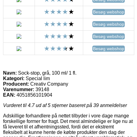
Besøg webshop
Besøg webshop
Besøg webshop
Besøg webshop
Navn:
Sock-stop, grå, 100 ml/ 1 fl.
Kategori:
Special lim
Producent:
Creativ Company
Varenummer:
39148
EAN:
4051856101904
Vurderet til
4.7
ud af 5 stjerner baseret på
39
anmeldelser
Adskillige forhandlere på nettet tilbyder i vore dage mange
forskellige former for fragt. Det mest almindelige er lige nu at
få leveret til et afhentningssted, fordi det er ekstremt
fleksibelt at kunne hente de købte produkter den dag der