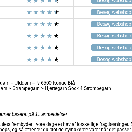
Besøg webshop
Besøg webshop
Besøg webshop
Besøg webshop
Besøg webshop
Besøg webshop
arn – Uldgarn – fv 6500 Konge Blå
garn > Strømpegarn > Hjertegarn Sock 4 Strømpegarn
jerner baseret på
11
anmeldelser
outlets frembyder i vore dage et hav af forskellige fragtløsninger
ops, og så afhenter du blot de nyindkøbte varer når det passer i