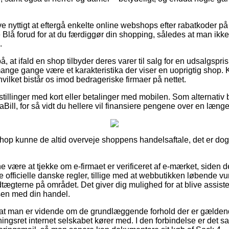
ive nyttigt at eftergå enkelte online webshops efter rabatkoder 
lå forud for at du færdiggør din shopping, således at man ikke e
.
 at ifald en shop tilbyder deres varer til salg for en udsalgspris
ge gange være et karakteristika der viser en uoprigtig shop. Ko
hvilket bistår os imod bedrageriske firmaer på nettet.
estillinger med kort eller betalinger med mobilen. Som alternativ
iaBill, for så vidt du hellere vil finansiere pengene over en læng
hop kunne de altid overveje shoppens handelsaftale, det er d
ære at tjekke om e-firmaet er verificeret af e-mærket, siden det
de officielle danske regler, tillige med at webbutikken løbende 
gterne på området. Det giver dig mulighed for at blive assister
sen med din handel.
 at man er vidende om de grundlæggende forhold der er gældend
ngsret internet selskabet kører med. I den forbindelse er det sa