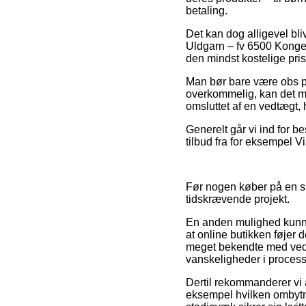
betaling.
Det kan dog alligevel bl
Uldgarn – fv 6500 Konge B
den mindst kostelige pris
Man bør bare være obs på,
overkommelig, kan det man
omsluttet af en vedtægt, 
Generelt går vi ind for b
tilbud fra for eksempel V
Før nogen køber på en s
tidskrævende projekt.
En anden mulighed kunne v
at online butikken føjer 
meget bekendte med vedtæ
vanskeligheder i proces
Dertil rekommanderer vi
eksempel hvilken ombytni