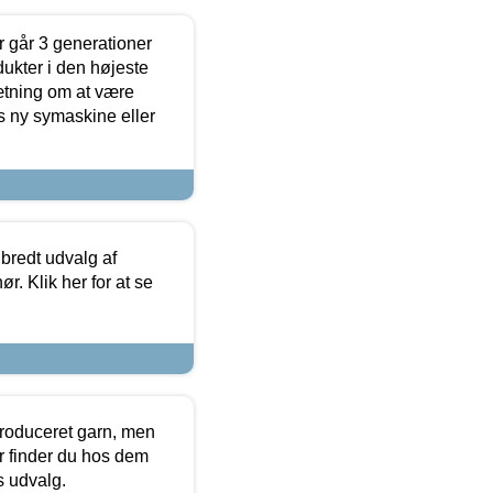
 går 3 generationer
dukter i den højeste
sætning om at være
s ny symaskine eller
 bredt udvalg af
r. Klik her for at se
produceret garn, men
or finder du hos dem
es udvalg.