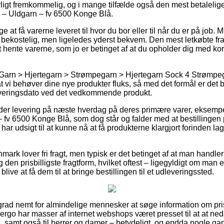
ligt fremkommelig, og i mange tilfælde også den mest betalelige
 – Uldgarn – fv 6500 Konge Blå.
at få varerne leveret til hvor du bor eller til når du er på job.
e bekostelig, men ligeledes yderst bekvem. Den mest letkøbte fr
hente varerne, som jo er betinget af at du opholder dig med kort 
Garn > Hjertegarn > Strømpegarn > Hjertegarn Sock 4 Strømpega
af at vi behøver dine nye produkter fluks, så med det formål er det
everingsdato ved det vedkommende produkt.
yder levering på næste hverdag på deres primære varer, eksemp
fv 6500 Konge Blå, som dog står og falder med at bestillingen 
 har udsigt til at kunne nå at få produkterne klargjort forinden l
mark lover fri fragt, men typisk er det betinget af at man handler 
en prisbilligste fragtform, hvilket oftest – ligegyldigt om man 
 blive at få dem til at bringe bestillingen til et udleveringssted.
 grad nemt for almindelige mennesker at søge information om pri
g ergo har masser af internet webshops været presset til at at n
n, samt også til herrer og damer – betydeligt, og endda nogle ga