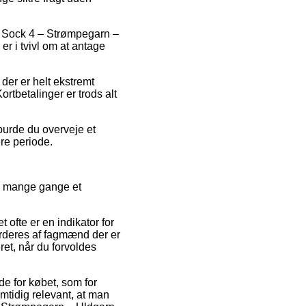
på Sock 4 – Strømpegarn –
r i tvivl om at antage
 der er helt ekstremt
rtbetalinger er trods alt
 burde du overveje et
ere periode.
og mange gange et
 ofte er en indikator for
vurderes af fagmænd der er
et, når du forvoldes
e for købet, som for
mtidig relevant, at man