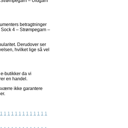
 – Strømpegarn – Uldgarn
sumenters betragtninger
af Sock 4 – Strømpegarn –
ularitet. Derudover ser
elsen, hvilket lige så vel
e-butikker da vi
rer en handel.
sværre ikke garantere
er.
1
1
1
1
1
1
1
1
1
1
1
1
1