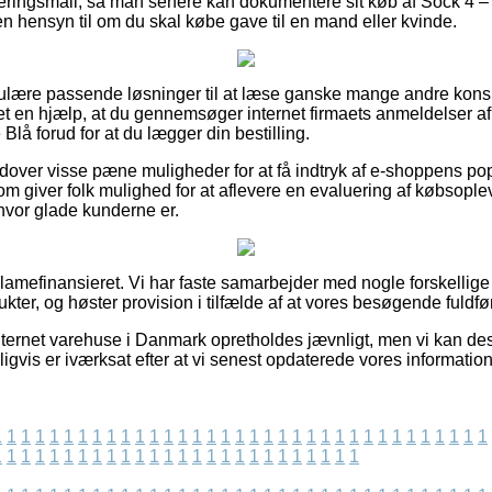
tteringsmail, så man senere kan dokumentere sit køb af Sock 4
n hensyn til om du skal købe gave til en mand eller kvinde.
egulære passende løsninger til at læse ganske mange andre kon
det en hjælp, at du gennemsøger internet firmaets anmeldelser 
lå forud for at du lægger din bestilling.
ver visse pæne muligheder for at få indtryk af e-shoppens pop
om giver folk mulighed for at aflevere en evaluering af købsoplev
e hvor glade kunderne er.
amefinansieret. Vi har faste samarbejder med nogle forskellige 
ter, og høster provision i tilfælde af at vores besøgende fuldfø
nternet varehuse i Danmark opretholdes jævnligt, men vi kan de
igvis er iværksat efter at vi senest opdaterede vores information
1
1
1
1
1
1
1
1
1
1
1
1
1
1
1
1
1
1
1
1
1
1
1
1
1
1
1
1
1
1
1
1
1
1
1
1
1
1
1
1
1
1
1
1
1
1
1
1
1
1
1
1
1
1
1
1
1
1
1
1
1