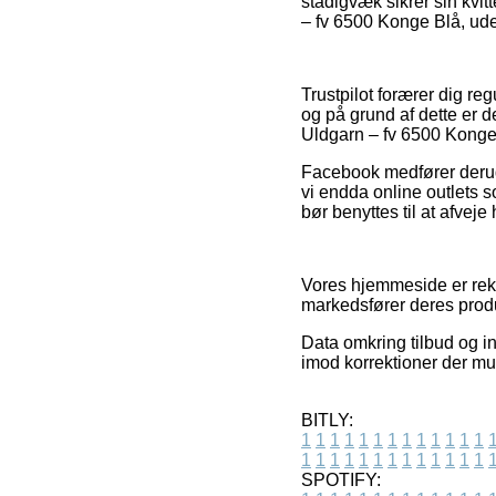
stadigvæk sikrer sin kvi
– fv 6500 Konge Blå, ude
Trustpilot forærer dig r
og på grund af dette er 
Uldgarn – fv 6500 Konge B
Facebook medfører derudo
vi endda online outlets s
bør benyttes til at afvej
Vores hjemmeside er rekl
markedsfører deres produk
Data omkring tilbud og i
imod korrektioner der mul
BITLY:
1
1
1
1
1
1
1
1
1
1
1
1
1
1
1
1
1
1
1
1
1
1
1
1
1
1
SPOTIFY: