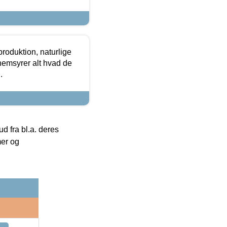
roduktion, naturlige
nemsyrer alt hvad de
.
 fra bl.a. deres
mer og