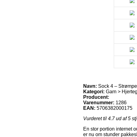
Navn:
Sock 4 – Strømpeg
Kategori:
Garn > Hjerte
Producent:
Varenummer:
1286
EAN:
5706382000175
Vurderet til
4.7
ud af 5 st
En stor portion internet 
er nu om stunder pakkesh