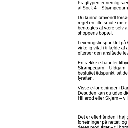
Fragttypen er nemlig sær
af Sock 4 – Strømpegarn
Du kunne omvendt forsøge 
regel en lille smule mer
benægtes at være selv at 
shoppens bopæl.
Leveringstidspunktet på 
virkelig vital i tilfælde 
efterser den anslåede l
En række e-handler tilb
Strømpegarn – Uldgarn – 
besluttet tidspunkt, så de
fyraften.
Visse e-forretninger i Dan
Desuden kan du udse dig d
Hillerød eller Skjern – vil
Det er efterhånden i høj
forretninger på nettet, o
deres produkter – til bør