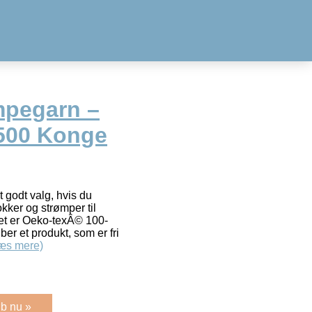
mpegarn –
6500 Konge
gt godt valg, hvis du
kker og strømper til
Det er Oeko-texÂ© 100-
øber et produkt, som er fri
æs mere)
b nu »