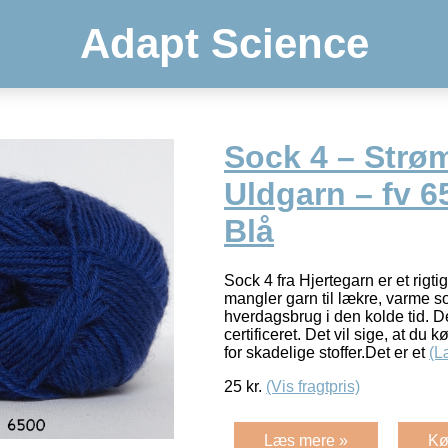
Adapt Science
Sock 4 – Strø
Uldgarn – fv 
Blå
Sock 4 fra Hjertegarn er et rigti
mangler garn til lækre, varme so
hverdagsbrug i den kolde tid. 
certificeret. Det vil sige, at du k
for skadelige stoffer.Det er et
(L
25
kr.
(Vis fragtpris)
Læs mere »
Kø