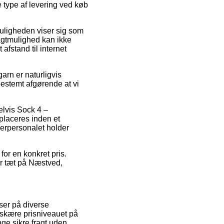
 type af levering ved køb
 Muligheden viser sig som
agtmulighed kan ikke
afstand til internet
rn er naturligvis
 bestemt afgørende at vi
elvis Sock 4 –
placeres inden et
agerpersonalet holder
for en konkret pris.
er tæt på Næstved,
ser på diverse
edskære prisniveauet på
nge sikre fragt uden