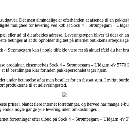
ringsudgaver. Det mest almindelige er efterhånden at afsende til en pakke
lligste mulighed for levering ved køb af Sock 4 – Strømpegarn – Uldgar
pæl eller ud til dit arbejdes adresse. Leveringstypen bliver til tider 
ette betinges af at du opholder dig tæt på internet butikkens arbejdslage
 Strømpegarn kan i nogle tilfælde være ret så aktuel ifald du har brug f
masse produkter, eksempelvis Sock 4 – Strømpegarn – Uldgarn -fv 5770 Li
 at få bestillingen klar forinden pakkepersonalet tager hjem.
 det under betingelse af at man bestiller for en fastsat sum. I øvrigt bu
t produkterne til et udleveringssted.
veste priser i blandt flere internet forretninger, og herved har mange e-b
, og endda nogle gange yde levering uden omkostninger.
ernet forretninger efter tilbud på Sock 4 – Strømpegarn – Uldgarn -fv 5