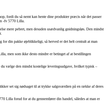
shop, fordi du så nemt kan hente dine produkter præcis når det passer
n -fv 5770 Lilla.
en anelse mere pebret, men desuden usædvanlig gnidningsløs. Den mindst
r.
or din pakke øjeblikkeligt, så herved er det helt centralt at man
lla, men som ikke desto mindre er betinget af at bestillingen
rde du vælge den mindst kostelige leveringsudgave, hvilket typisk –
utikker set sig nødsaget til at trykke salgsværdien på en række af deres
770 Lilla forud for at du gennemfører din handel, således at man er