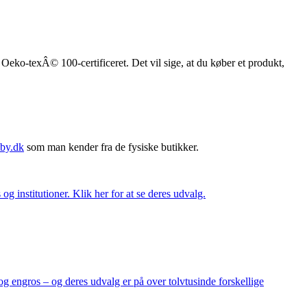
r Oeko-texÂ© 100-certificeret. Det vil sige, at du køber et produkt,
by.dk
som man kender fra de fysiske butikker.
og institutioner. Klik her for at se deres udvalg.
og engros – og deres udvalg er på over tolvtusinde forskellige