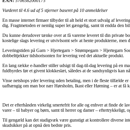
EAN:
5706382000175
Vurderet til
4.6
ud af 5 stjerner baseret på
10
anmeldelser
En masse internet firmaer tilbyder til alt held et stort udvalg af leve
dig. Fragtmetoden er nemlig super let gængelig, samt tit endda den bi
Du kunne derudover tænke over at få varerne leveret til din private bo
kostelige slags levering er utvivlsomt selv at hente produkterne, men d
Leveringstiden på Garn > Hjertegarn > Strømpegarn > Hjertegarn Sock 4
dobbelttjekker tidshorisonten for levering ved det aktuelle produkt.
En lang række e-handler stiller udsigt til dag-til-dag levering på en 
fuldbyrdes før et givent klokkeslæt, således at de sandsynligvis kan nå
Visse netshops yder levering uden betaling, men i de fleste tilfælde er
uafhængig om man bor nær Hørsholm, Ikast eller Hørning – er at få kør
Det er efterhånden virkelig smertefrit for alle og enhver at finde de la
varer – til babyer og børn, samt til herrer og damer – eftertrykkeligt
Til gengæld kan det stadigvæk være gunstigt at kontrollere diverse int
skudsikker på at opnå den bedste pris.