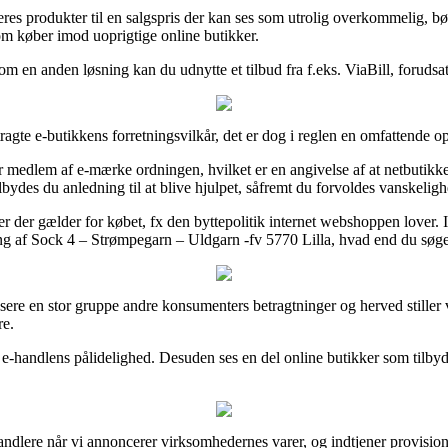
 deres produkter til en salgspris der kan ses som utrolig overkommelig,
som køber imod uoprigtige online butikker.
Som en anden løsning kan du udnytte et tilbud fra f.eks. ViaBill, foruds
gte e-butikkens forretningsvilkår, det er dog i reglen en omfattende o
er medlem af e-mærke ordningen, hvilket er en angivelse af at netbutikk
bydes du anledning til at blive hjulpet, såfremt du forvoldes vanskeligh
r der gælder for købet, fx den byttepolitik internet webshoppen lover. I
ing af Sock 4 – Strømpegarn – Uldgarn -fv 5770 Lilla, hvad end du søger 
lysere en stor gruppe andre konsumenters betragtninger og herved stiller
re.
 e-handlens pålidelighed. Desuden ses en del online butikker som tilbyde
handlere når vi annoncerer virksomhedernes varer, og indtjener provisi