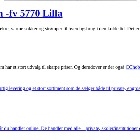
 -fv 5770 Lilla
 lækre, varme sokker og strømper til hverdagsbrug i den kolde tid. Det e
m har et stort udvalg til skarpe priser. Og derudover er der også
CChob
ig levering og et stort sortiment som de sælger både til private, engros 
du handler online. De handler med alle – private, skoler/institutioner 