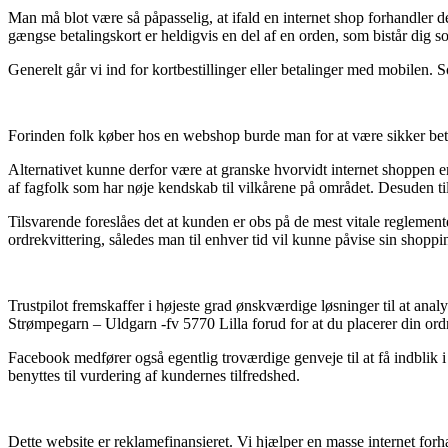
Man må blot være så påpasselig, at ifald en internet shop forhandler
gængse betalingskort er heldigvis en del af en orden, som bistår dig 
Generelt går vi ind for kortbestillinger eller betalinger med mobilen. 
Forinden folk køber hos en webshop burde man for at være sikker betra
Alternativet kunne derfor være at granske hvorvidt internet shoppen 
af fagfolk som har nøje kendskab til vilkårene på området. Desuden til
Tilsvarende foreslåes det at kunden er obs på de mest vitale reglemente
ordrekvittering, således man til enhver tid vil kunne påvise sin shopp
Trustpilot fremskaffer i højeste grad ønskværdige løsninger til at ana
Strømpegarn – Uldgarn -fv 5770 Lilla forud for at du placerer din ord
Facebook medfører også egentlig troværdige genveje til at få indblik i
benyttes til vurdering af kundernes tilfredshed.
Dette website er reklamefinansieret. Vi hjælper en masse internet for