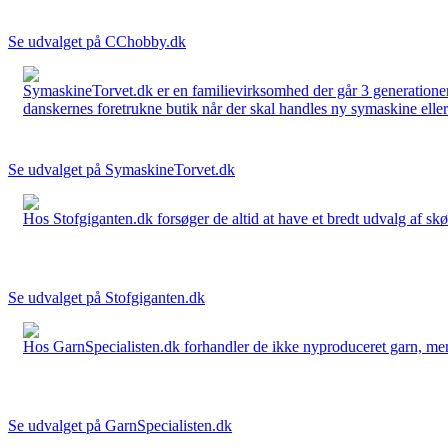
Se udvalget på CChobby.dk
SymaskineTorvet.dk er en familievirksomhed der går 3 generationer t
danskernes foretrukne butik når der skal handles ny symaskine eller 
Se udvalget på SymaskineTorvet.dk
Hos Stofgiganten.dk forsøger de altid at have et bredt udvalg af skø
Se udvalget på Stofgiganten.dk
Hos GarnSpecialisten.dk forhandler de ikke nyproduceret garn, men op
Se udvalget på GarnSpecialisten.dk