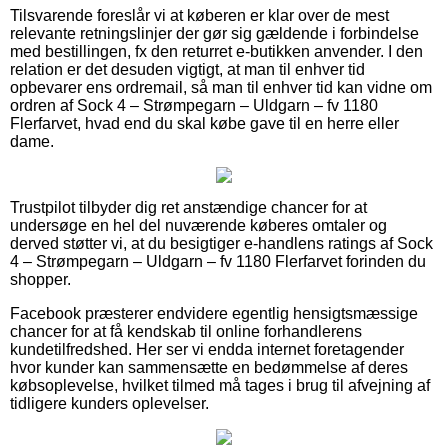
Tilsvarende foreslår vi at køberen er klar over de mest
relevante retningslinjer der gør sig gældende i forbindelse
med bestillingen, fx den returret e-butikken anvender. I den
relation er det desuden vigtigt, at man til enhver tid
opbevarer ens ordremail, så man til enhver tid kan vidne om
ordren af Sock 4 – Strømpegarn – Uldgarn – fv 1180
Flerfarvet, hvad end du skal købe gave til en herre eller
dame.
Trustpilot tilbyder dig ret anstændige chancer for at
undersøge en hel del nuværende køberes omtaler og
derved støtter vi, at du besigtiger e-handlens ratings af Sock
4 – Strømpegarn – Uldgarn – fv 1180 Flerfarvet forinden du
shopper.
Facebook præsterer endvidere egentlig hensigtsmæssige
chancer for at få kendskab til online forhandlerens
kundetilfredshed. Her ser vi endda internet foretagender
hvor kunder kan sammensætte en bedømmelse af deres
købsoplevelse, hvilket tilmed må tages i brug til afvejning af
tidligere kunders oplevelser.