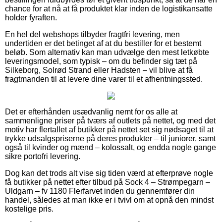
chance for at nå at få produktet klar inden de logistikansatte
holder fyraften.
En hel del webshops tilbyder fragtfri levering, men
undertiden er det betinget af at du bestiller for et bestemt
beløb. Som alternativ kan man udvælge den mest letkøbte
leveringsmodel, som typisk – om du befinder sig tæt på
Silkeborg, Solrød Strand eller Hadsten – vil blive at få
fragtmanden til at levere dine varer til et afhentningssted.
Det er efterhånden usædvanlig nemt for os alle at
sammenligne priser på tværs af outlets på nettet, og med det
motiv har flertallet af butikker på nettet set sig nødsaget til at
trykke udsalgspriserne på deres produkter – til juniorer, samt
også til kvinder og mænd – kolossalt, og endda nogle gange
sikre portofri levering.
Dog kan det trods alt vise sig tiden værd at efterprøve nogle
få butikker på nettet efter tilbud på Sock 4 – Strømpegarn –
Uldgarn – fv 1180 Flerfarvet inden du gennemfører din
handel, således at man ikke er i tvivl om at opnå den mindst
kostelige pris.