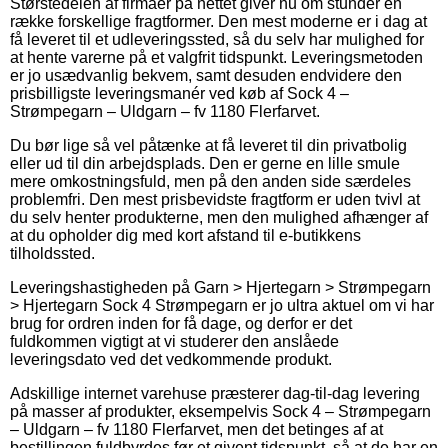
Størstedelen af firmaer på nettet giver nu om stunder en
række forskellige fragtformer. Den mest moderne er i dag at
få leveret til et udleveringssted, så du selv har mulighed for
at hente varerne på et valgfrit tidspunkt. Leveringsmetoden
er jo usædvanlig bekvem, samt desuden endvidere den
prisbilligste leveringsmanér ved køb af Sock 4 –
Strømpegarn – Uldgarn – fv 1180 Flerfarvet.
Du bør lige så vel påtænke at få leveret til din privatbolig
eller ud til din arbejdsplads. Den er gerne en lille smule
mere omkostningsfuld, men på den anden side særdeles
problemfri. Den mest prisbevidste fragtform er uden tvivl at
du selv henter produkterne, men den mulighed afhænger af
at du opholder dig med kort afstand til e-butikkens
tilholdssted.
Leveringshastigheden på Garn > Hjertegarn > Strømpegarn
> Hjertegarn Sock 4 Strømpegarn er jo ultra aktuel om vi har
brug for ordren inden for få dage, og derfor er det
fuldkommen vigtigt at vi studerer den anslåede
leveringsdato ved det vedkommende produkt.
Adskillige internet varehuse præsterer dag-til-dag levering
på masser af produkter, eksempelvis Sock 4 – Strømpegarn
– Uldgarn – fv 1180 Flerfarvet, men det betinges af at
bestillingen fuldbyrdes før et givent tidspunkt, så at de har en