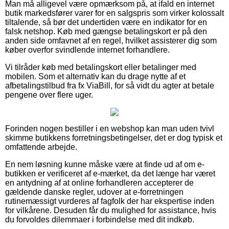
Man må alligevel være opmærksom på, at ifald en internet
butik markedsfører varer for en salgspris som virker kolossalt
tiltalende, så bør det undertiden være en indikator for en
falsk netshop. Køb med gængse betalingskort er på den
anden side omfavnet af en regel, hvilket assisterer dig som
køber overfor svindlende internet forhandlere.
Vi tilråder køb med betalingskort eller betalinger med
mobilen. Som et alternativ kan du drage nytte af et
afbetalingstilbud fra fx ViaBill, for så vidt du agter at betale
pengene over flere uger.
Forinden nogen bestiller i en webshop kan man uden tvivl
skimme butikkens forretningsbetingelser, det er dog typisk et
omfattende arbejde.
En nem løsning kunne måske være at finde ud af om e-
butikken er verificeret af e-mærket, da det længe har været
en antydning af at online forhandleren accepterer de
gældende danske regler, udover at e-forretningen
rutinemæssigt vurderes af fagfolk der har ekspertise inden
for vilkårene. Desuden får du mulighed for assistance, hvis
du forvoldes dilemmaer i forbindelse med dit indkøb.