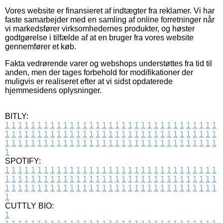
Vores website er finansieret af indtægter fra reklamer. Vi har
faste samarbejder med en samling af online forretninger når
vi markedsfører virksomhedernes produkter, og høster
godtgørelse i tilfælde af at en bruger fra vores website
gennemfører et køb.
Fakta vedrørende varer og webshops understøttes fra tid til
anden, men der tages forbehold for modifikationer der
muligvis er realiseret efter at vi sidst opdaterede
hjemmesidens oplysninger.
BITLY:
1
1
1
1
1
1
1
1
1
1
1
1
1
1
1
1
1
1
1
1
1
1
1
1
1
1
1
1
1
1
1
1
1
1
1
1
1
1
1
1
1
1
1
1
1
1
1
1
1
1
1
1
1
1
1
1
1
1
1
1
1
1
1
1
1
1
1
1
1
1
1
1
1
1
1
1
1
1
1
1
1
1
1
1
1
1
1
1
1
1
1
1
1
1
1
1
1
1
1
1
SPOTIFY:
1
1
1
1
1
1
1
1
1
1
1
1
1
1
1
1
1
1
1
1
1
1
1
1
1
1
1
1
1
1
1
1
1
1
1
1
1
1
1
1
1
1
1
1
1
1
1
1
1
1
1
1
1
1
1
1
1
1
1
1
1
1
1
1
1
1
1
1
1
1
1
1
1
1
1
1
1
1
1
1
1
1
1
1
1
1
1
1
1
1
1
1
1
1
1
1
1
1
1
1
CUTTLY BIO:
1