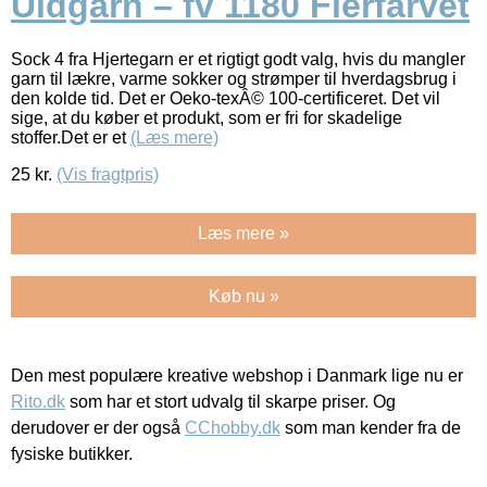
Uldgarn – fv 1180 Flerfarvet
Sock 4 fra Hjertegarn er et rigtigt godt valg, hvis du mangler
garn til lækre, varme sokker og strømper til hverdagsbrug i
den kolde tid. Det er Oeko-texÂ© 100-certificeret. Det vil
sige, at du køber et produkt, som er fri for skadelige
stoffer.Det er et
(Læs mere)
25
kr.
(Vis fragtpris)
Læs mere »
Køb nu »
Den mest populære kreative webshop i Danmark lige nu er
Rito.dk
som har et stort udvalg til skarpe priser. Og
derudover er der også
CChobby.dk
som man kender fra de
fysiske butikker.