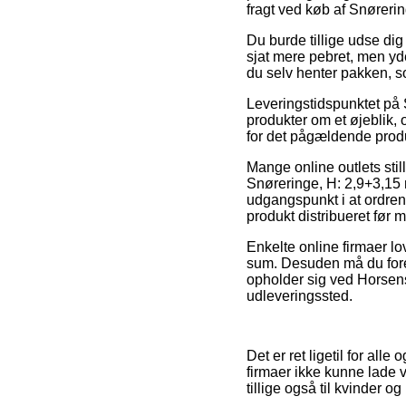
fragt ved køb af Snørerin
Du burde tillige udse dig
sjat mere pebret, men yde
du selv henter pakken, s
Leveringstidspunktet på
produkter om et øjeblik, o
for det pågældende prod
Mange online outlets sti
Snøreringe, H: 2,9+3,15 
udgangspunkt i at ordren 
produkt distribueret før
Enkelte online firmaer lo
sum. Desuden må du foret
opholder sig ved Horsens, 
udleveringssted.
Det er ret ligetil for all
firmaer ikke kunne lade 
tillige også til kvinder