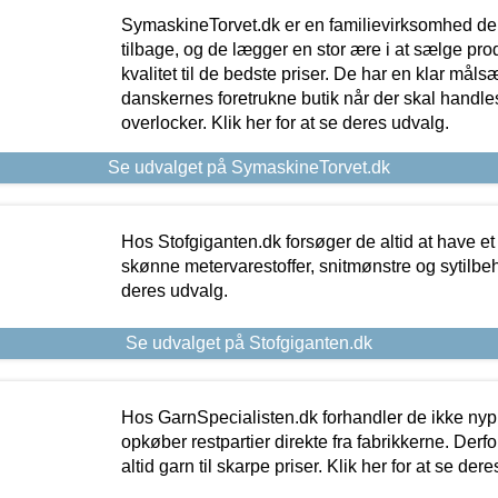
SymaskineTorvet.dk er en familievirksomhed der
tilbage, og de lægger en stor ære i at sælge pro
kvalitet til de bedste priser. De har en klar mål
danskernes foretrukne butik når der skal handle
overlocker. Klik her for at se deres udvalg.
Se udvalget på SymaskineTorvet.dk
Hos Stofgiganten.dk forsøger de altid at have et
skønne metervarestoffer, snitmønstre og sytilbehø
deres udvalg.
Se udvalget på Stofgiganten.dk
Hos GarnSpecialisten.dk forhandler de ikke ny
opkøber restpartier direkte fra fabrikkerne. Derf
altid garn til skarpe priser. Klik her for at se der