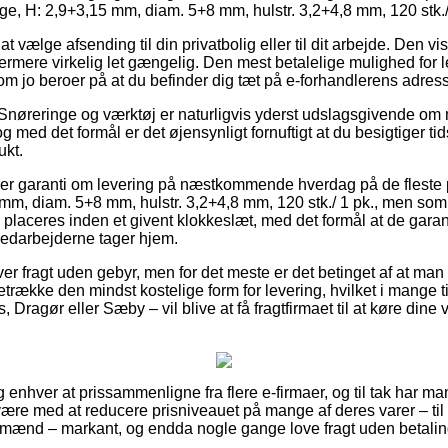
ge, H: 2,9+3,15 mm, diam. 5+8 mm, hulstr. 3,2+4,8 mm, 120 stk./
 at vælge afsending til din privatbolig eller til dit arbejde. Den
rmere virkelig let gængelig. Den mest betalelige mulighed for le
om jo beroer på at du befinder dig tæt på e-forhandlerens adres
 Snøreringe og værktøj er naturligvis yderst udslagsgivende o
g med det formål er det øjensynligt fornuftigt at du besigtiger ti
ukt.
ller garanti om levering på næstkommende hverdag på de fleste
mm, diam. 5+8 mm, hulstr. 3,2+4,8 mm, 120 stk./ 1 pk., men som t
placeres inden et givent klokkeslæt, med det formål at de garant
 medarbejderne tager hjem.
ver fragt uden gebyr, men for det meste er det betinget af at man
række den mindst kostelige form for levering, hvilket i mange t
Dragør eller Sæby – vil blive at få fragtfirmaet til at køre dine va
e og enhver at prissammenligne fra flere e-firmaer, og til tak har m
være med at reducere prisniveauet på mange af deres varer – til
 og mænd – markant, og endda nogle gange love fragt uden betalin