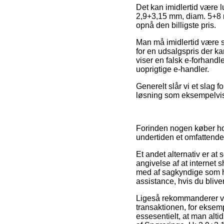
Det kan imidlertid være lu
2,9+3,15 mm, diam. 5+8 mm
opnå den billigste pris.
Man må imidlertid være så
for en udsalgspris der ka
viser en falsk e-forhandl
uoprigtige e-handler.
Generelt slår vi et slag 
løsning som eksempelvis V
Forinden nogen køber ho
undertiden et omfattende
Et andet alternativ er a
angivelse af at internet 
med af sagkyndige som ha
assistance, hvis du blive
Ligeså rekommanderer vi
transaktionen, for eksem
essesentielt, at man altid