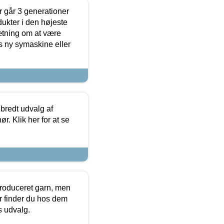
 går 3 generationer
dukter i den højeste
sætning om at være
s ny symaskine eller
 bredt udvalg af
r. Klik her for at se
produceret garn, men
or finder du hos dem
es udvalg.