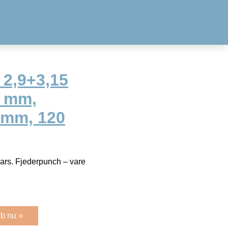
 2,9+3,15
8 mm,
8 mm, 120
ars. Fjederpunch – vare
b nu »