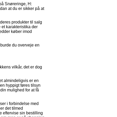
d på Snøreringe, H:
dan at du er sikker på at
deres produkter til salg
et karakteristika der
 redder køber imod
iv burde du overveje en
.
ens vilkår, det er dog
t almindeligvis er en
en hyppigt føres tilsyn
in mulighed for at få
er i forbindelse med
er det tilmed
 eftervise sin bestilling