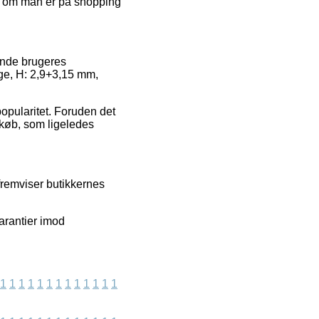
et om man er på shopping
rende brugeres
nge, H: 2,9+3,15 mm,
popularitet. Foruden det
 køb, som ligeledes
fremviser butikkernes
arantier imod
1
1
1
1
1
1
1
1
1
1
1
1
1