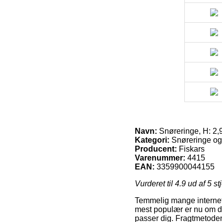
Navn:
Snøreringe, H: 2,9
Kategori:
Snøreringe og
Producent:
Fiskars
Varenummer:
4415
EAN:
3359900044155
Vurderet til
4.9
ud af 5 st
Temmelig mange internet 
mest populær er nu om da
passer dig. Fragtmetode