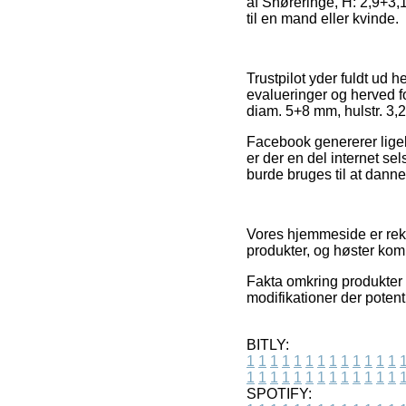
af Snøreringe, H: 2,9+3,
til en mand eller kvinde.
Trustpilot yder fuldt ud 
evalueringer og herved fo
diam. 5+8 mm, hulstr. 3,2+
Facebook genererer ligele
er der en del internet s
burde bruges til at danne
Vores hjemmeside er rekl
produkter, og høster kom
Fakta omkring produkter 
modifikationer der potenti
BITLY:
1
1
1
1
1
1
1
1
1
1
1
1
1
1
1
1
1
1
1
1
1
1
1
1
1
1
SPOTIFY: