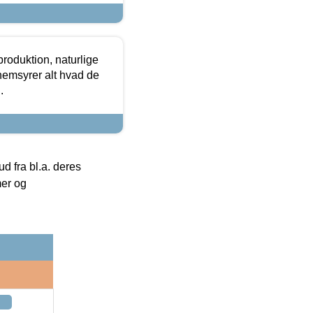
roduktion, naturlige
nemsyrer alt hvad de
.
 fra bl.a. deres
mer og