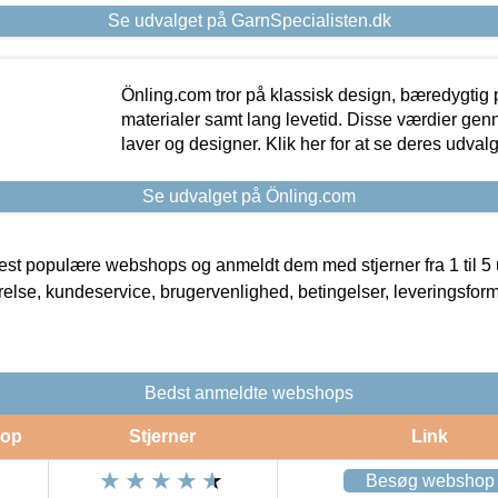
Se udvalget på GarnSpecialisten.dk
Önling.com tror på klassisk design, bæredygtig p
materialer samt lang levetid. Disse værdier gen
laver og designer. Klik her for at se deres udvalg
Se udvalget på Önling.com
t populære webshops og anmeldt dem med stjerner fra 1 til 5 ud
rrelse, kundeservice, brugervenlighed, betingelser, leveringsfor
Bedst anmeldte webshops
op
Stjerner
Link
Besøg webshop