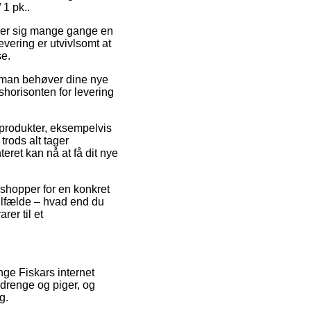
 1 pk..
 viser sig mange gange en
vering er utvivlsomt at
se.
m man behøver dine nye
dshorisonten for levering
 produkter, eksempelvis
rods alt tager
eret kan nå at få dit nye
 shopper for en konkret
ilfælde – hvad end du
rer til et
ange Fiskars internet
 drenge og piger, og
g.