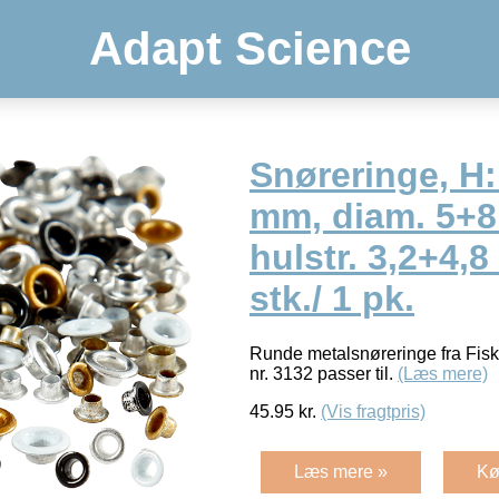
Adapt Science
Snøreringe, H:
mm, diam. 5+
hulstr. 3,2+4,
stk./ 1 pk.
Runde metalsnøreringe fra Fisk
nr. 3132 passer til.
(Læs mere)
45.95
kr.
(Vis fragtpris)
Læs mere »
Kø