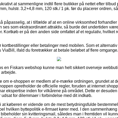
krativt at sammenligne indtil flere butikker på nettet efter tilbu
, hulstr. 3,2+4,8 mm, 120 stk./ 1 pk. før du placerer ordren, så
 påpasselig, at i tilfælde af at en online virksomhed forhandler 
n ses som ekstraordinært attraktiv, så burde det undertiden være 
er. Kortkøb er på den anden side omfattet af et regulativ, hvilket
for kortbestillinger eller betalinger med mobilen. Som et alternat
iaBill, ifald du foretrækker at betale beløbet af flere omgange
s en Fiskars webshop kunne man helt sikkert overveje webbutikk
 arbejde.
t se om e-shoppen er medlem af e-mærke ordningen, grundet at de
shoppen opretholder de officielle regler, foruden at internet shopp
r ekspertise inden for vilkårene på området. Dette er desuden d
r udsat for dilemmaer i forbindelse med dit indkøb.
 at køberen er vidende om de mest betydningsfulde bestemmels
pel hvilken byttepolitik e-firmaet kører med. I den sammenhæng 
 bibeholder sin kvitteringsmail, således man i fremtiden vil kunne