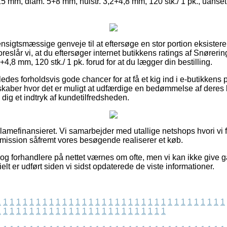
15 mm, diam. 5+8 mm, hulstr. 3,2+4,8 mm, 120 stk./ 1 pk., uans
hensigtsmæssige genveje til at eftersøge en stor portion eksiste
reslår vi, at du eftersøger internet butikkens ratings af Snøreri
4,8 mm, 120 stk./ 1 pk. forud for at du lægger din bestilling.
des forholdsvis gode chancer for at få et kig ind i e-butikkens 
elskaber hvor det er muligt at udfærdige en bedømmelse af deres
 dig et indtryk af kundetilfredsheden.
amefinansieret. Vi samarbejder med utallige netshops hvori vi 
mission såfremt vores besøgende realiserer et køb.
og forhandlere på nettet værnes om ofte, men vi kan ikke give g
elt er udført siden vi sidst opdaterede de viste informationer.
1
1
1
1
1
1
1
1
1
1
1
1
1
1
1
1
1
1
1
1
1
1
1
1
1
1
1
1
1
1
1
1
1
1
1
1
1
1
1
1
1
1
1
1
1
1
1
1
1
1
1
1
1
1
1
1
1
1
1
1
1