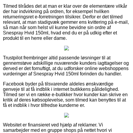
Tilmed tilrådes det at man er klar over de elementære vilkår
der har indvirkning på ordren, for eksempel hvilken
returneringsret e-forretningen tilsikrer. Derfor er det tilmed
relevant, at man stadigvæk gemmer ens kvittering på e-mail,
så man når som helst vil kunne bevidne sin ordre af
Snespray Hvid 150ml, hvad end du er på udkig efter et
produkt til en herre eller dame.
Trustpilot frembringer altid passende løsninger til at
gennemstøve adskillige nuværende kunders iagttagelser og
derved er det fornuftigt, at du udforsker online webshoppens
vurderinger af Snespray Hvid 150ml forinden du handler.
Facebook byder på tilsvarende aldeles ønskværdige
genveje til at få indblik i internet butikkens pålidelighed.
Tilmed ser vi en række e-butikker hvor kunder kan skrive en
kritik af deres købsoplevelse, som tilmed kan benyttes til at
få et indblik i hvor tilfredse kunderne er.
Websitet er finansieret ved hjælp af reklamer. Vi
samarbejder med en gruppe shops på nettet hvori vi