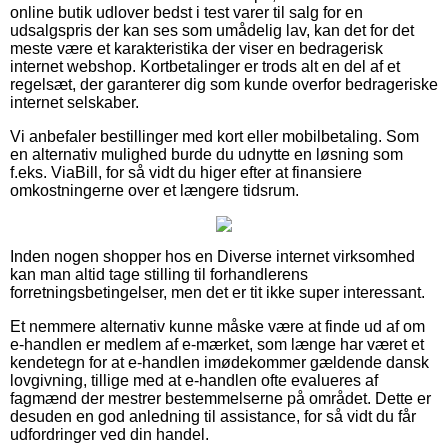
online butik udlover bedst i test varer til salg for en
udsalgspris der kan ses som umådelig lav, kan det for det
meste være et karakteristika der viser en bedragerisk
internet webshop. Kortbetalinger er trods alt en del af et
regelsæt, der garanterer dig som kunde overfor bedrageriske
internet selskaber.
Vi anbefaler bestillinger med kort eller mobilbetaling. Som
en alternativ mulighed burde du udnytte en løsning som
f.eks. ViaBill, for så vidt du higer efter at finansiere
omkostningerne over et længere tidsrum.
Inden nogen shopper hos en Diverse internet virksomhed
kan man altid tage stilling til forhandlerens
forretningsbetingelser, men det er tit ikke super interessant.
Et nemmere alternativ kunne måske være at finde ud af om
e-handlen er medlem af e-mærket, som længe har været et
kendetegn for at e-handlen imødekommer gældende dansk
lovgivning, tillige med at e-handlen ofte evalueres af
fagmænd der mestrer bestemmelserne på området. Dette er
desuden en god anledning til assistance, for så vidt du får
udfordringer ved din handel.