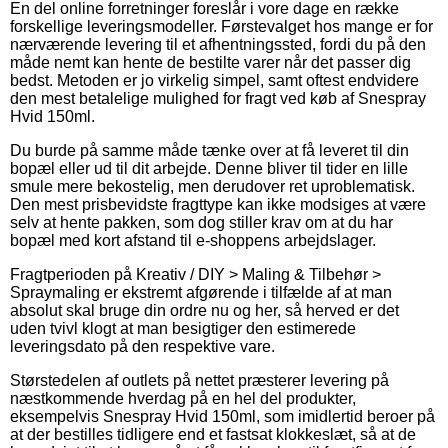
En del online forretninger foreslår i vore dage en række
forskellige leveringsmodeller. Førstevalget hos mange er for
nærværende levering til et afhentningssted, fordi du på den
måde nemt kan hente de bestilte varer når det passer dig
bedst. Metoden er jo virkelig simpel, samt oftest endvidere
den mest betalelige mulighed for fragt ved køb af Snespray
Hvid 150ml.
Du burde på samme måde tænke over at få leveret til din
bopæl eller ud til dit arbejde. Denne bliver til tider en lille
smule mere bekostelig, men derudover ret uproblematisk.
Den mest prisbevidste fragttype kan ikke modsiges at være
selv at hente pakken, som dog stiller krav om at du har
bopæl med kort afstand til e-shoppens arbejdslager.
Fragtperioden på Kreativ / DIY > Maling & Tilbehør >
Spraymaling er ekstremt afgørende i tilfælde af at man
absolut skal bruge din ordre nu og her, så herved er det
uden tvivl klogt at man besigtiger den estimerede
leveringsdato på den respektive vare.
Størstedelen af outlets på nettet præsterer levering på
næstkommende hverdag på en hel del produkter,
eksempelvis Snespray Hvid 150ml, som imidlertid beroer på
at der bestilles tidligere end et fastsat klokkeslæt, så at de