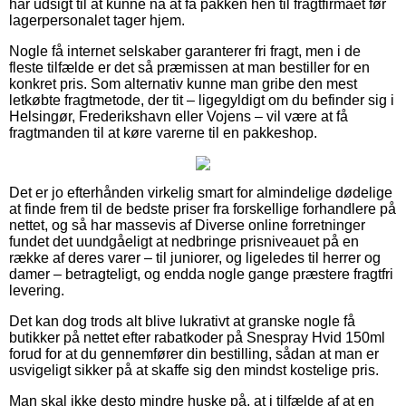
har udsigt til at kunne nå at få pakken hen til fragtfirmaet før
lagerpersonalet tager hjem.
Nogle få internet selskaber garanterer fri fragt, men i de
fleste tilfælde er det så præmissen at man bestiller for en
konkret pris. Som alternativ kunne man gribe den mest
letkøbte fragtmetode, der tit – ligegyldigt om du befinder sig i
Helsingør, Frederikshavn eller Vojens – vil være at få
fragtmanden til at køre varerne til en pakkeshop.
Det er jo efterhånden virkelig smart for almindelige dødelige
at finde frem til de bedste priser fra forskellige forhandlere på
nettet, og så har massevis af Diverse online forretninger
fundet det uundgåeligt at nedbringe prisniveauet på en
række af deres varer – til juniorer, og ligeledes til herrer og
damer – betragteligt, og endda nogle gange præstere fragtfri
levering.
Det kan dog trods alt blive lukrativt at granske nogle få
butikker på nettet efter rabatkoder på Snespray Hvid 150ml
forud for at du gennemfører din bestilling, sådan at man er
usvigeligt sikker på at skaffe sig den mindst kostelige pris.
Man skal ikke desto mindre huske på, at i tilfælde af at en