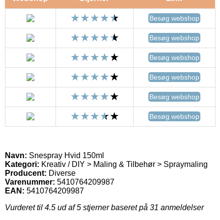
Besøg webshop
Besøg webshop
Besøg webshop
Besøg webshop
Besøg webshop
Besøg webshop
Navn:
Snespray Hvid 150ml
Kategori:
Kreativ / DIY > Maling & Tilbehør > Spraymaling
Producent:
Diverse
Varenummer:
5410764209987
EAN:
5410764209987
Vurderet til
4.5
ud af 5 stjerner baseret på
31
anmeldelser