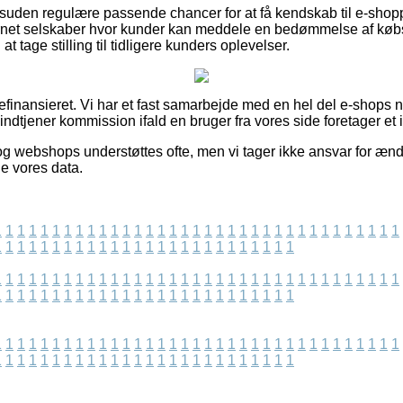
suden regulære passende chancer for at få kendskab til e-shop
ternet selskaber hvor kunder kan meddele en bedømmelse af køb
 at tage stilling til tidligere kunders oplevelser.
nansieret. Vi har et fast samarbejde med en hel del e-shops n
 indtjener kommission ifald en bruger fra vores side foretager et
g webshops understøttes ofte, men vi tager ikke ansvar for ænd
de vores data.
1
1
1
1
1
1
1
1
1
1
1
1
1
1
1
1
1
1
1
1
1
1
1
1
1
1
1
1
1
1
1
1
1
1
1
1
1
1
1
1
1
1
1
1
1
1
1
1
1
1
1
1
1
1
1
1
1
1
1
1
1
1
1
1
1
1
1
1
1
1
1
1
1
1
1
1
1
1
1
1
1
1
1
1
1
1
1
1
1
1
1
1
1
1
1
1
1
1
1
1
1
1
1
1
1
1
1
1
1
1
1
1
1
1
1
1
1
1
1
1
1
1
1
1
1
1
1
1
1
1
1
1
1
1
1
1
1
1
1
1
1
1
1
1
1
1
1
1
1
1
1
1
1
1
1
1
1
1
1
1
1
1
1
1
1
1
1
1
1
1
1
1
1
1
1
1
1
1
1
1
1
1
1