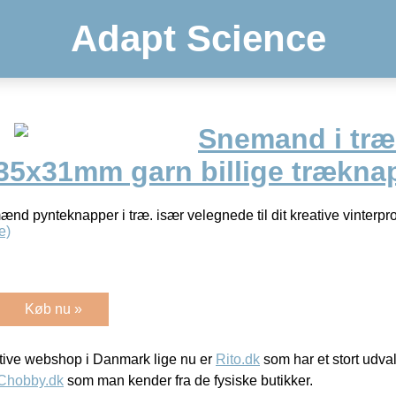
Adapt Science
Snemand i træ
 35x31mm garn billige trækna
nd pynteknapper i træ. især velegnede til dit kreative vinterpr
e)
Køb nu »
ive webshop i Danmark lige nu er
Rito.dk
som har et stort udval
Chobby.dk
som man kender fra de fysiske butikker.