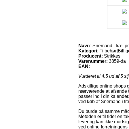
Navn:
Snemand i træ. po
Kategori:
Tilbehør|Billi
Producent:
Strikkes
Varenummer:
3859-da
EAN:
Vurderet til
4.5
ud af 5 st
Adskillige online shops g
nærværende at afsende ti
passer ind i din kalender
ved køb af Snemand i tr
Du burde på samme måde af
Metoden er til tider en t
levering kan ikke modsige
ved online forretningens