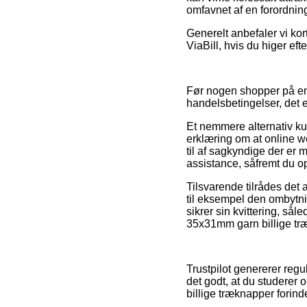
omfavnet af en forordnin
Generelt anbefaler vi kor
ViaBill, hvis du higer ef
Før nogen shopper på en
handelsbetingelser, det 
Et nemmere alternativ kun
erklæring om at online we
til af sagkyndige der e
assistance, såfremt du o
Tilsvarende tilrådes det
til eksempel den ombytni
sikrer sin kvittering, så
35x31mm garn billige træ
Trustpilot genererer regu
det godt, at du studere
billige træknapper forind