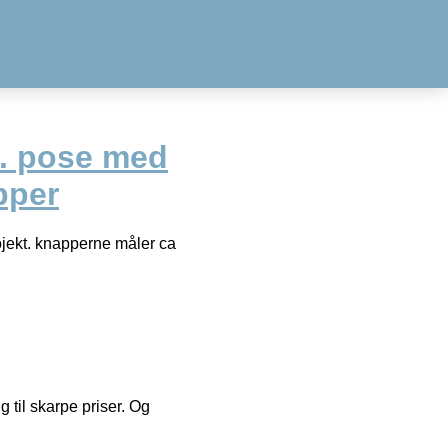
. pose med
pper
ojekt. knapperne måler ca
g til skarpe priser. Og