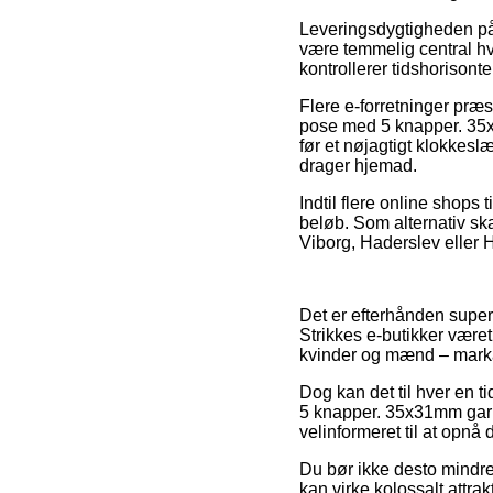
Leveringsdygtigheden på 
være temmelig central hvi
kontrollerer tidshorisonte
Flere e-forretninger præ
pose med 5 knapper. 35x
før et nøjagtigt klokkesl
drager hjemad.
Indtil flere online shops 
beløb. Som alternativ sk
Viborg, Haderslev eller H
Det er efterhånden super li
Strikkes e-butikker været
kvinder og mænd – marka
Dog kan det til hver en ti
5 knapper. 35x31mm garn 
velinformeret til at opnå 
Du bør ikke desto mindre
kan virke kolossalt attrak