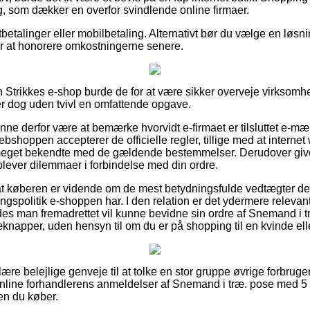
g, som dækker en overfor svindlende online firmaer.
tbetalinger eller mobilbetaling. Alternativt bør du vælge en lø
ter at honorere omkostningerne senere.
 Strikkes e-shop burde de for at være sikker overveje virksom
er dog uden tvivl en omfattende opgave.
ne derfor være at bemærke hvorvidt e-firmaet er tilsluttet e-mær
bshoppen accepterer de officielle regler, tillige med at internet
r meget bekendte med de gældende bestemmelser. Derudover give
plever dilemmaer i forbindelse med din ordre.
 at køberen er vidende om de mest betydningsfulde vedtægter der
ngspolitik e-shoppen har. I den relation er det ydermere releva
ledes man fremadrettet vil kunne bevidne sin ordre af Snemand i
knapper, uden hensyn til om du er på shopping til en kvinde el
lære belejlige genveje til at tolke en stor gruppe øvrige forbruger
r online forhandlerens anmeldelser af Snemand i træ. pose med
en du køber.