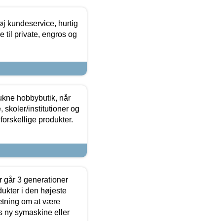
øj kundeservice, hurtig
 til private, engros og
ukne hobbybutik, når
 skoler/institutioner og
forskellige produkter.
 går 3 generationer
dukter i den højeste
sætning om at være
s ny symaskine eller