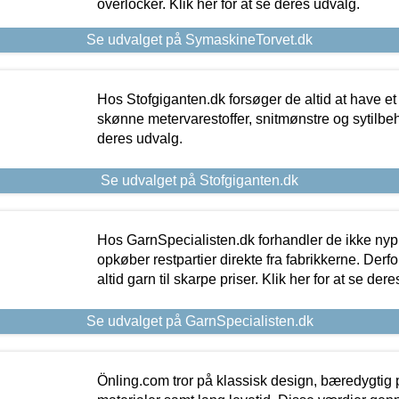
overlocker. Klik her for at se deres udvalg.
Se udvalget på SymaskineTorvet.dk
Hos Stofgiganten.dk forsøger de altid at have et
skønne metervarestoffer, snitmønstre og sytilbehø
deres udvalg.
Se udvalget på Stofgiganten.dk
Hos GarnSpecialisten.dk forhandler de ikke ny
opkøber restpartier direkte fra fabrikkerne. Derf
altid garn til skarpe priser. Klik her for at se der
Se udvalget på GarnSpecialisten.dk
Önling.com tror på klassisk design, bæredygtig p