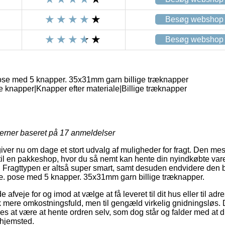
Besøg webshop
Besøg webshop
se med 5 knapper. 35x31mm garn billige træknapper
ge knapper|Knapper efter materiale|Billige træknapper
jerner baseret på
17
anmeldelser
iver nu om dage et stort udvalg af muligheder for fragt. Den mes
l en pakkeshop, hvor du så nemt kan hente din nyindkøbte vare
. Fragttypen er altså super smart, samt desuden endvidere den bi
æ. pose med 5 knapper. 35x31mm garn billige træknapper.
veje for og imod at vælge at få leveret til dit hus eller til adr
ak mere omkostningsfuld, men til gengæld virkelig gnidningsløs. D
s at være at hente ordren selv, som dog står og falder med at du
 hjemsted.