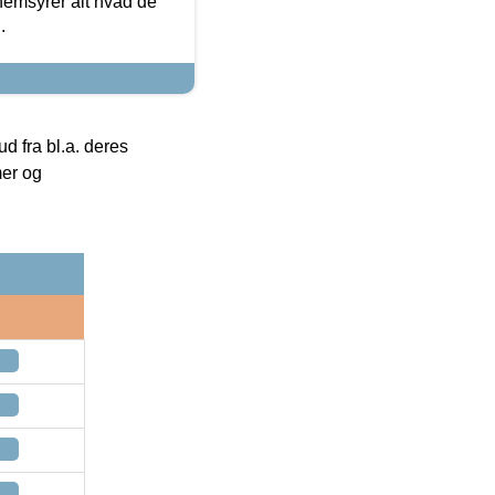
nemsyrer alt hvad de
.
 fra bl.a. deres
mer og