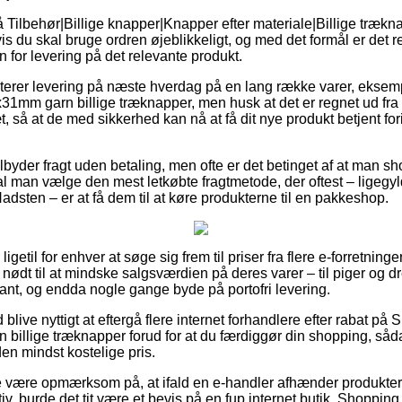
Tilbehør|Billige knapper|Knapper efter materiale|Billige trækna
s du skal bruge ordren øjeblikkeligt, og med det formål er det ret
n for levering på det relevante produkt.
sterer levering på næste hverdag på en lang række varer, eksem
31mm garn billige træknapper, men husk at det er regnet ud fra
æt, så at de med sikkerhed kan nå at få dit nye produkt betjent f
tilbyder fragt uden betaling, men ofte er det betinget af at man sh
al man vælge den mest letkøbte fragtmetode, der oftest – ligegyl
adsten – er at få dem til at køre produkterne til en pakkeshop.
getil for enhver at søge sig frem til priser fra flere e-forretninger,
 nødt til at mindske salgsværdien på deres varer – til piger og d
nt, og endda nogle gange byde på portofri levering.
d blive nyttigt at eftergå flere internet forhandlere efter rabat 
billige træknapper forud for at du færdiggør din shopping, såd
den mindst kostelige pris.
 være opmærksom på, at ifald en e-handler afhænder produkter 
tiv, burde det tit være et bevis på en fup internet butik. Shopping