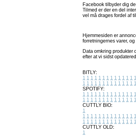
Facebook tilbyder dig de
Tilmed er der en del in
vel må drages fordel af til
Hjemmesiden er annoncefi
forretningernes varer, og
Data omkring produkter o
efter at vi sidst opdatere
BITLY:
1
1
1
1
1
1
1
1
1
1
1
1
1
1
1
1
1
1
1
1
1
1
1
1
1
1
SPOTIFY:
1
1
1
1
1
1
1
1
1
1
1
1
1
1
1
1
1
1
1
1
1
1
1
1
1
1
CUTTLY BIO:
1
1
1
1
1
1
1
1
1
1
1
1
1
1
1
1
1
1
1
1
1
1
1
1
1
1
1
CUTTLY OLD:
1