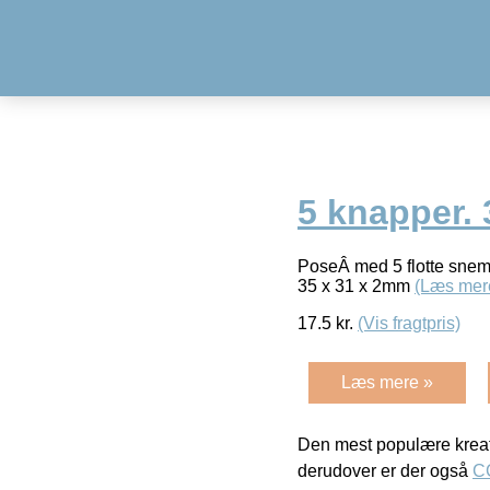
5 knapper.
PoseÂ med 5 flotte snemæ
35 x 31 x 2mm
(Læs mer
17.5
kr.
(Vis fragtpris)
Læs mere »
Den mest populære kreat
derudover er der også
C