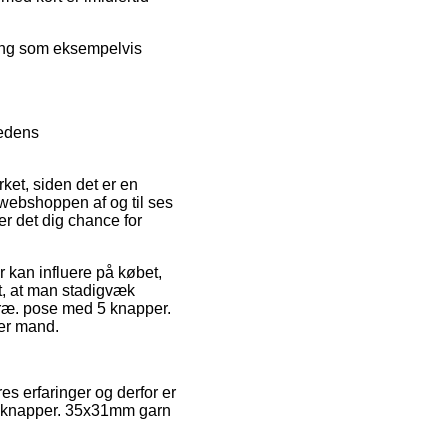
sning som eksempelvis
hedens
ket, siden det er en
 webshoppen af og til ses
r det dig chance for
 kan influere på købet,
nt, at man stadigvæk
 træ. pose med 5 knapper.
ler mand.
es erfaringer og derfor er
 5 knapper. 35x31mm garn