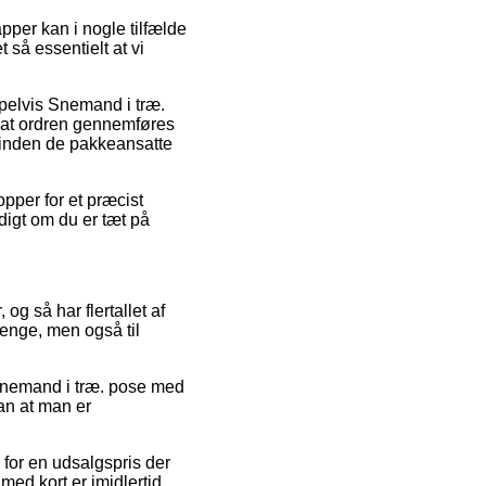
pper kan i nogle tilfælde
 så essentielt at vi
pelvis Snemand i træ.
 at ordren gennemføres
orinden de pakkeansatte
opper for et præcist
digt om du er tæt på
 og så har flertallet af
renge, men også til
på Snemand i træ. pose med
an at man er
for en udsalgspris der
 med kort er imidlertid