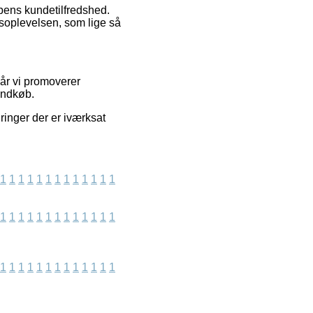
pens kundetilfredshed.
soplevelsen, som lige så
år vi promoverer
 indkøb.
ringer der er iværksat
1
1
1
1
1
1
1
1
1
1
1
1
1
1
1
1
1
1
1
1
1
1
1
1
1
1
1
1
1
1
1
1
1
1
1
1
1
1
1