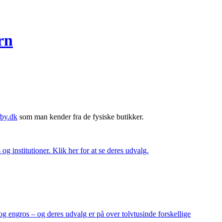
rn
by.dk
som man kender fra de fysiske butikker.
og institutioner. Klik her for at se deres udvalg.
og engros – og deres udvalg er på over tolvtusinde forskellige