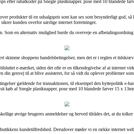
s efter rabatkoder på Snegle plastknapper. pose med 10 blandede farver
dlover produkter til en udsalgspris som kan ses som besynderligt god, så 
t sikrer kunden overfor uærlige internet forretninger.
en. Som en alternativ mulighed burde du overveje en afbetalingsordning 
ert skimme shoppens handelsbetingelser, men det er i reglen et tidskræv
lsluttet e-mærket, siden det ofte er en tilkendegivelse af at internet 
n din genvej til at blive assisteret, for så vidt du oplever problemer som
ngelser gældende for transaktionen, til eksempel den byttepolitik e-hand
 sit køb af Snegle plastknapper. pose med 10 blandede farver 15 x 13mm
kellige øvrige brugeres anmeldelser og herved tilrådes det, at du tolker
i e-butikkens kundetilfredshed. Derudover møder vi en række internet we