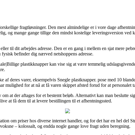
kellige fragtløsninger. Den mest almindelige er i vore dage afhentningsste
melig, og mange gange tillige den mindst kostelige leveringsversion ve
ller til dit arbejdes adresse. Den er en gang i mellem en sjat mere pebret
du fysisk befinder dig nærved netshoppens adresse.
ale|Billige plastikknapper kan vise sig at være temmelig udslagsgivende
re.
ække af deres varer, eksempelvis Snegle plastknapper. pose med 10 bla
har mulighed for at nå at få varen skippet afsted forud for at personalet 
av om at der aftages for et bestemt beløb. Alternativt kan man beslutte si
 at få dem til at levere bestillingen til et afhentningssted.
mation om priser hos diverse internet handler, og for det har en hel del S
l voksne – kolossalt, og endda nogle gange love fragt uden beregning.