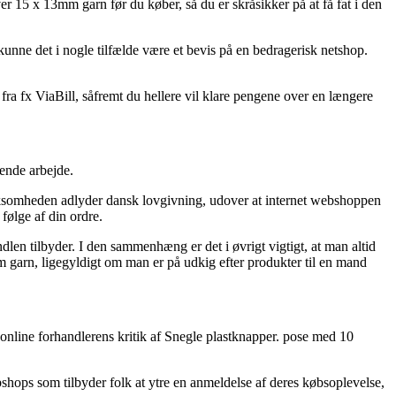
 15 x 13mm garn før du køber, så du er skråsikker på at få fat i den
kunne det i nogle tilfælde være et bevis på en bedragerisk netshop.
fra fx ViaBill, såfremt du hellere vil klare pengene over en længere
ende arbejde.
virksomheden adlyder dansk lovgivning, udover at internet webshoppen
 følge af din ordre.
len tilbyder. I den sammenhæng er det i øvrigt vigtigt, at man altid
 garn, ligegyldigt om man er på udkig efter produkter til en mand
 online forhandlerens kritik af Snegle plastknapper. pose med 10
bshops som tilbyder folk at ytre en anmeldelse af deres købsoplevelse,