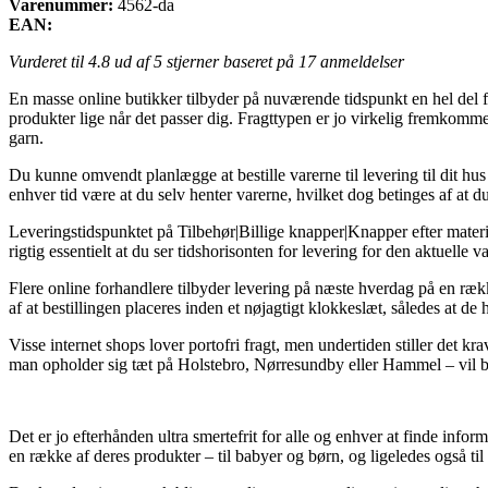
Varenummer:
4562-da
EAN:
Vurderet til
4.8
ud af 5 stjerner baseret på
17
anmeldelser
En masse online butikker tilbyder på nuværende tidspunkt en hel del fors
produkter lige når det passer dig. Fragttypen er jo virkelig fremkom
garn.
Du kunne omvendt planlægge at bestille varerne til levering til dit hus e
enhver tid være at du selv henter varerne, hvilket dog betinges af at 
Leveringstidspunktet på Tilbehør|Billige knapper|Knapper efter materi
rigtig essentielt at du ser tidshorisonten for levering for den aktuelle va
Flere online forhandlere tilbyder levering på næste hverdag på en r
af at bestillingen placeres inden et nøjagtigt klokkeslæt, således at de 
Visse internet shops lover portofri fragt, men undertiden stiller det kr
man opholder sig tæt på Holstebro, Nørresundby eller Hammel – vil blive
Det er jo efterhånden ultra smertefrit for alle og enhver at finde infor
en række af deres produkter – til babyer og børn, og ligeledes også ti