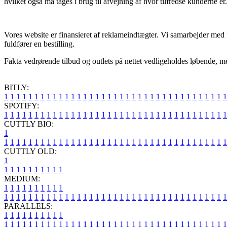
hvilket også må tages i brug til afvejning af hvor tilfredse kunderne er.
Vores website er finansieret af reklameindtægter. Vi samarbejder med 
fuldfører en bestilling.
Fakta vedrørende tilbud og outlets på nettet vedligeholdes løbende, me
BITLY:
1
1
1
1
1
1
1
1
1
1
1
1
1
1
1
1
1
1
1
1
1
1
1
1
1
1
1
1
1
1
1
1
1
1
1
1
1
SPOTIFY:
1
1
1
1
1
1
1
1
1
1
1
1
1
1
1
1
1
1
1
1
1
1
1
1
1
1
1
1
1
1
1
1
1
1
1
1
1
CUTTLY BIO:
1
1
1
1
1
1
1
1
1
1
1
1
1
1
1
1
1
1
1
1
1
1
1
1
1
1
1
1
1
1
1
1
1
1
1
1
1
1
CUTTLY OLD:
1
1
1
1
1
1
1
1
1
1
1
MEDIUM:
1
1
1
1
1
1
1
1
1
1
1
1
1
1
1
1
1
1
1
1
1
1
1
1
1
1
1
1
1
1
1
1
1
1
1
1
1
1
1
1
1
1
1
1
1
1
1
PARALLELS:
1
1
1
1
1
1
1
1
1
1
1
1
1
1
1
1
1
1
1
1
1
1
1
1
1
1
1
1
1
1
1
1
1
1
1
1
1
1
1
1
1
1
1
1
1
1
1