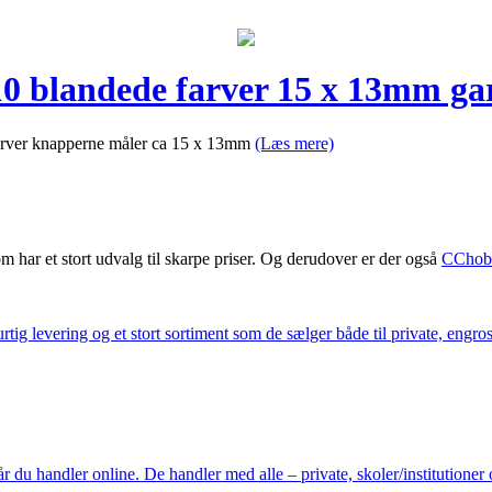
10 blandede farver 15 x 13mm ga
 farver knapperne måler ca 15 x 13mm
(Læs mere)
m har et stort udvalg til skarpe priser. Og derudover er der også
CChob
ig levering og et stort sortiment som de sælger både til private, engros 
du handler online. De handler med alle – private, skoler/institutioner 