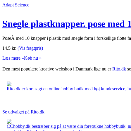
Adapt Science
Snegle plastknapper. pose med 
PoseÂ med 10 knapper i plastik med snegle form i forskellige flotte
14.5
kr.
(Vis fragtpris)
Læs mere »
Køb nu »
Den mest populære kreative webshop i Danmark lige nu er
Rito.dk
so
Rito.dk er kort sagt en online hobby butik med høj kundeservice, hurt
Se udvalget på Rito.dk
CChobby.dk bestræber sig på at være din foretrukne hobbybutik, når 