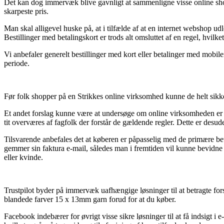
Det kan dog immervæk blive gavnligt at sammenligne visse online shop
skarpeste pris.
Man skal alligevel huske på, at i tilfælde af at en internet webshop u
Bestillinger med betalingskort er trods alt omsluttet af en regel, hvilke
Vi anbefaler generelt bestillinger med kort eller betalinger med mobil
periode.
Før folk shopper på en Strikkes online virksomhed kunne de helt sikk
Et andet forslag kunne være at undersøge om online virksomheden er ti
tit overværes af fagfolk der forstår de gældende regler. Dette er desude
Tilsvarende anbefales det at køberen er påpasselig med de primære beti
gemmer sin faktura e-mail, således man i fremtiden vil kunne bevidne
eller kvinde.
Trustpilot byder på immervæk uafhængige løsninger til at betragte fors
blandede farver 15 x 13mm garn forud for at du køber.
Facebook indebærer for øvrigt visse sikre løsninger til at få indsigt 