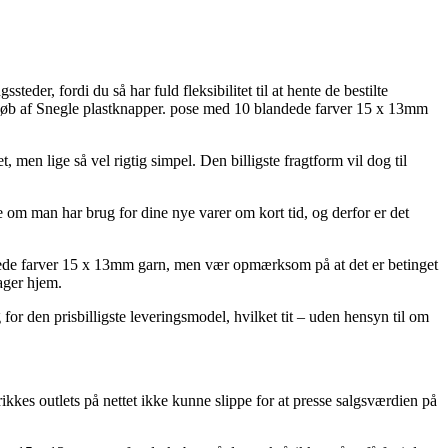
der, fordi du så har fuld fleksibilitet til at hente de bestilte
d køb af Snegle plastknapper. pose med 10 blandede farver 15 x 13mm
, men lige så vel rigtig simpel. Den billigste fragtform vil dog til
 om man har brug for dine nye varer om kort tid, og derfor er det
ndede farver 15 x 13mm garn, men vær opmærksom på at det er betinget
tager hjem.
g for den prisbilligste leveringsmodel, hvilket tit – uden hensyn til om
trikkes outlets på nettet ikke kunne slippe for at presse salgsværdien på