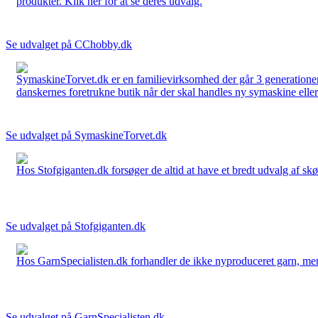
produkter. Klik her for at se deres udvalg.
Se udvalget på CChobby.dk
SymaskineTorvet.dk er en familievirksomhed der går 3 generationer t
danskernes foretrukne butik når der skal handles ny symaskine eller 
Se udvalget på SymaskineTorvet.dk
Hos Stofgiganten.dk forsøger de altid at have et bredt udvalg af skø
Se udvalget på Stofgiganten.dk
Hos GarnSpecialisten.dk forhandler de ikke nyproduceret garn, men op
Se udvalget på GarnSpecialisten.dk