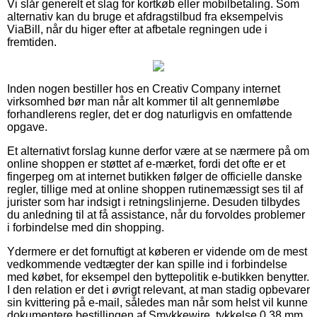
Vi slår generelt et slag for kortkøb eller mobilbetaling. Som
alternativ kan du bruge et afdragstilbud fra eksempelvis
ViaBill, når du higer efter at afbetale regningen ude i
fremtiden.
Inden nogen bestiller hos en Creativ Company internet
virksomhed bør man når alt kommer til alt gennemløbe
forhandlerens regler, det er dog naturligvis en omfattende
opgave.
Et alternativt forslag kunne derfor være at se nærmere på om
online shoppen er støttet af e-mærket, fordi det ofte er et
fingerpeg om at internet butikken følger de officielle danske
regler, tillige med at online shoppen rutinemæssigt ses til af
jurister som har indsigt i retningslinjerne. Desuden tilbydes
du anledning til at få assistance, når du forvoldes problemer
i forbindelse med din shopping.
Ydermere er det fornuftigt at køberen er vidende om de mest
vedkommende vedtægter der kan spille ind i forbindelse
med købet, for eksempel den byttepolitik e-butikken benytter.
I den relation er det i øvrigt relevant, at man stadig opbevarer
sin kvittering på e-mail, således man når som helst vil kunne
dokumentere bestillingen af Smykkewire, tykkelse 0,38 mm,