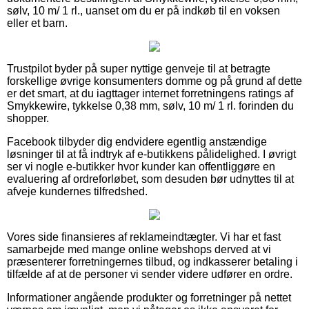
sølv, 10 m/ 1 rl., uanset om du er på indkøb til en voksen
eller et barn.
Trustpilot byder på super nyttige genveje til at betragte
forskellige øvrige konsumenters domme og på grund af dette
er det smart, at du iagttager internet forretningens ratings af
Smykkewire, tykkelse 0,38 mm, sølv, 10 m/ 1 rl. forinden du
shopper.
Facebook tilbyder dig endvidere egentlig anstændige
løsninger til at få indtryk af e-butikkens pålidelighed. I øvrigt
ser vi nogle e-butikker hvor kunder kan offentliggøre en
evaluering af ordreforløbet, som desuden bør udnyttes til at
afveje kundernes tilfredshed.
Vores side finansieres af reklameindtægter. Vi har et fast
samarbejde med mange online webshops derved at vi
præsenterer forretningernes tilbud, og indkasserer betaling i
tilfælde af at de personer vi sender videre udfører en ordre.
Informationer angående produkter og forretninger på nettet