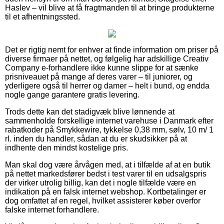
Haslev – vil blive at få fragtmanden til at bringe produkterne
til et afhentningssted.
Det er rigtig nemt for enhver at finde information om priser på
diverse firmaer på nettet, og følgelig har adskillige Creativ
Company e-forhandlere ikke kunne slippe for at sænke
prisniveauet på mange af deres varer – til juniorer, og
yderligere også til herrer og damer – helt i bund, og endda
nogle gange garantere gratis levering.
Trods dette kan det stadigvæk blive lønnende at
sammenholde forskellige internet varehuse i Danmark efter
rabatkoder på Smykkewire, tykkelse 0,38 mm, sølv, 10 m/ 1
rl. inden du handler, sådan at du er skudsikker på at
indhente den mindst kostelige pris.
Man skal dog være årvågen med, at i tilfælde af at en butik
på nettet markedsfører bedst i test varer til en udsalgspris
der virker utrolig billig, kan det i nogle tilfælde være en
indikation på en falsk internet webshop. Kortbetalinger er
dog omfattet af en regel, hvilket assisterer køber overfor
falske internet forhandlere.