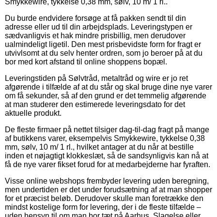
Smykkewire, tykkelse 0,38 mm, sølv, 10 m/ 1 rl..
Du burde endvidere forsøge at få pakken sendt til din
adresse eller ud til din arbejdsplads. Leveringstypen er
sædvanligvis et hak mindre prisbillig, men derudover
ualmindeligt ligetil. Den mest prisbevidste form for fragt er
utvivlsomt at du selv henter ordren, som jo beroer på at du
bor med kort afstand til online shoppens bopæl.
Leveringstiden på Sølvtråd, metaltråd og wire er jo ret
afgørende i tilfælde af at du står og skal bruge dine nye varer
om få sekunder, så af den grund er det temmelig afgørende
at man studerer den estimerede leveringsdato for det
aktuelle produkt.
De fleste firmaer på nettet tilsiger dag-til-dag fragt på mange
af butikkens varer, eksempelvis Smykkewire, tykkelse 0,38
mm, sølv, 10 m/ 1 rl., hvilket antager at du når at bestille
inden et nøjagtigt klokkeslæt, så de sandsynligvis kan nå at
få de nye varer fikset forud for at medarbejderne har fyraften.
Visse online webshops frembyder levering uden beregning,
men undertiden er det under forudsætning af at man shopper
for et præcist beløb. Derudover skulle man foretrække den
mindst kostelige form for levering, der i de fleste tilfælde –
uden hensyn til om man bor tæt på Aarhus, Slagelse eller