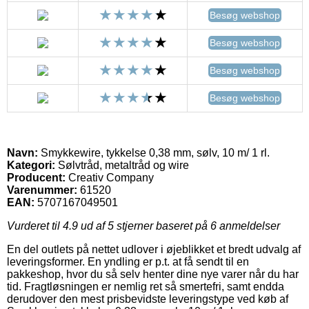
Besøg webshop
Besøg webshop
Besøg webshop
Besøg webshop
Navn:
Smykkewire, tykkelse 0,38 mm, sølv, 10 m/ 1 rl.
Kategori:
Sølvtråd, metaltråd og wire
Producent:
Creativ Company
Varenummer:
61520
EAN:
5707167049501
Vurderet til
4.9
ud af 5 stjerner baseret på
6
anmeldelser
En del outlets på nettet udlover i øjeblikket et bredt udvalg af
leveringsformer. En yndling er p.t. at få sendt til en
pakkeshop, hvor du så selv henter dine nye varer når du har
tid. Fragtløsningen er nemlig ret så smertefri, samt endda
derudover den mest prisbevidste leveringstype ved køb af