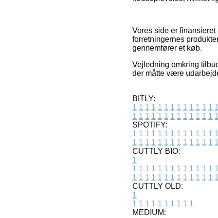
Vores side er finansieret
forretningernes produkte
gennemfører et køb.
Vejledning omkring tilbud
der måtte være udarbejdet
BITLY:
1
1
1
1
1
1
1
1
1
1
1
1
1
1
1
1
1
1
1
1
1
1
1
1
1
1
SPOTIFY:
1
1
1
1
1
1
1
1
1
1
1
1
1
1
1
1
1
1
1
1
1
1
1
1
1
1
CUTTLY BIO:
1
1
1
1
1
1
1
1
1
1
1
1
1
1
1
1
1
1
1
1
1
1
1
1
1
1
1
CUTTLY OLD:
1
1
1
1
1
1
1
1
1
1
1
MEDIUM: