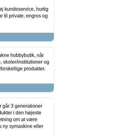
øj kundeservice, hurtig
 til private, engros og
ukne hobbybutik, når
 skoler/institutioner og
forskellige produkter.
 går 3 generationer
dukter i den højeste
sætning om at være
s ny symaskine eller