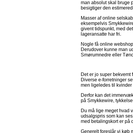
man absolut skal bruge pr
besigtiger den estimerede
Masser af online selskab
eksempelvis Smykkewire, 
givent tidspunkt, med det 
lageransatte har fri.
Nogle få online webshops 
Derudover kunne man udse
Smørumnedre eller Tønder 
Det er jo super bekvemt fo
Diverse e-forretninger se
men ligeledes til kvinde
Derfor kan det immervæk 
på Smykkewire, tykkelse 
Du må lige meget hvad væ
udsalgspris som kan ses 
med betalingskort er på 
Generelt foreslår vi køb