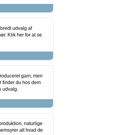
 bredt udvalg af
r. Klik her for at se
produceret garn, men
or finder du hos dem
es udvalg.
roduktion, naturlige
nemsyrer alt hvad de