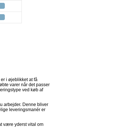
r i øjeblikket at få
købte varer når det passer
veringstype ved køb af
 du arbejder. Denne bliver
elige leveringsmanér er
 være yderst vital om