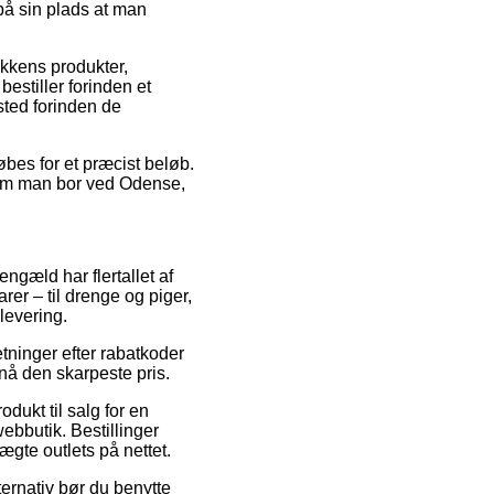
 på sin plads at man
ikkens produkter,
stiller forinden et
fsted forinden de
øbes for et præcist beløb.
 om man bor ved Odense,
engæld har flertallet af
rer – til drenge og piger,
levering.
tninger efter rabatkoder
nå den skarpeste pris.
dukt til salg for en
ebbutik. Bestillinger
gte outlets på nettet.
ernativ bør du benytte