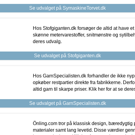
Se udvalget på SymaskineTorvet.dk
Hos Stofgiganten.dk forsøger de altid at have et
skønne metervarestoffer, snitmønstre og sytilbehø
deres udvalg.
Se udvalget på Stofgiganten.dk
Hos GarnSpecialisten.dk forhandler de ikke ny
opkøber restpartier direkte fra fabrikkerne. Derf
altid garn til skarpe priser. Klik her for at se der
Se udvalget på GarnSpecialisten.dk
Önling.com tror på klassisk design, bæredygtig p
materialer samt lang levetid. Disse værdier gen