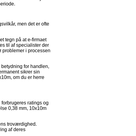
periode.
svilkår, men det er ofte
t tegn på at e-firmaet
til af specialister der
er problemer i processen
 betydning for handlen,
 permanent sikrer sin
x10m, om du er herre
 forbrugeres ratings og
kkelse 0,38 mm, 10x10m
rens troværdighed.
ing af deres