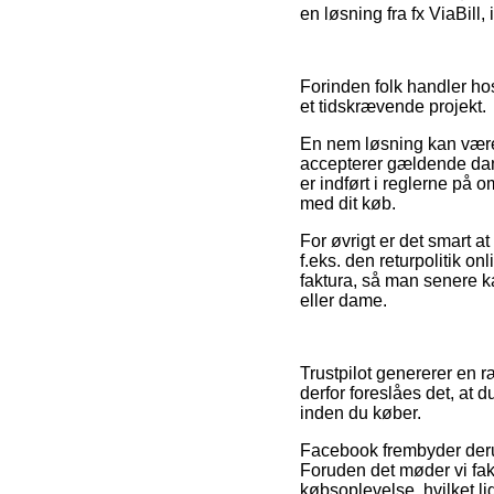
en løsning fra fx ViaBill,
Forinden folk handler hos
et tidskrævende projekt.
En nem løsning kan være 
accepterer gældende dans
er indført i reglerne på 
med dit køb.
For øvrigt er det smart 
f.eks. den returpolitik onl
faktura, så man senere 
eller dame.
Trustpilot genererer en r
derfor foreslåes det, at
inden du køber.
Facebook frembyder derudo
Foruden det møder vi fak
købsoplevelse, hvilket lig