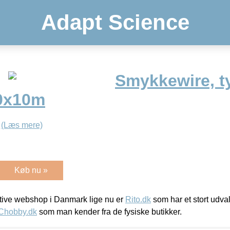
Adapt Science
Smykkewire, t
0x10m
e
(Læs mere)
Køb nu »
ive webshop i Danmark lige nu er
Rito.dk
som har et stort udval
Chobby.dk
som man kender fra de fysiske butikker.