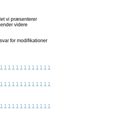
det vi præsenterer
sender videre
svar for modifikationer
1
1
1
1
1
1
1
1
1
1
1
1
1
1
1
1
1
1
1
1
1
1
1
1
1
1
1
1
1
1
1
1
1
1
1
1
1
1
1