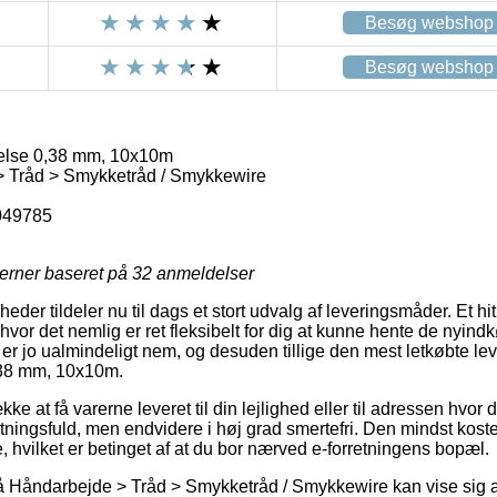
Besøg webshop
Besøg webshop
else 0,38 mm, 10x10m
 Tråd > Smykketråd / Smykkewire
049785
jerner baseret på
32
anmeldelser
der tildeler nu til dags et stort udvalg af leveringsmåder. Et hit e
 hvor det nemlig er ret fleksibelt for dig at kunne hente de nyind
 er jo ualmindeligt nem, og desuden tillige den mest letkøbte le
,38 mm, 10x10m.
kke at få varerne leveret til din lejlighed eller til adressen hvor
tningsfuld, men endvidere i høj grad smertefri. Den mindst kost
, hvilket er betinget af at du bor nærved e-forretningens bopæl.
 Håndarbejde > Tråd > Smykketråd / Smykkewire kan vise sig at