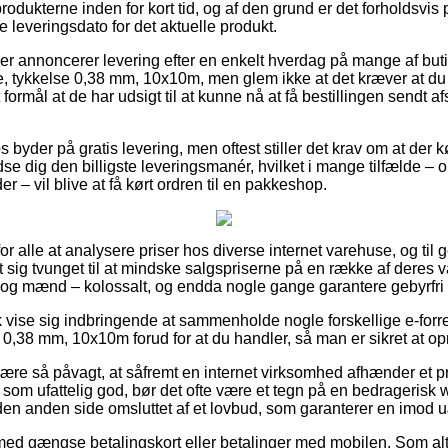
odukterne inden for kort tid, og af den grund er det forholdsvis
 leveringsdato for det aktuelle produkt.
er annoncerer levering efter en enkelt hverdag på mange af but
tykkelse 0,38 mm, 10x10m, men glem ikke at det kræver at du be
formål at de har udsigt til at kunne nå at få bestillingen sendt a
byder på gratis levering, men oftest stiller det krav om at der k
 dig den billigste leveringsmanér, hvilket i mange tilfælde –
– vil blive at få kørt ordren til en pakkeshop.
r alle at analysere priser hos diverse internet varehuse, og til g
t sig tvunget til at mindske salgspriserne på en række af deres va
r og mænd – kolossalt, og endda nogle gange garantere gebyrfri 
vise sig indbringende at sammenholde nogle forskellige e-forre
0,38 mm, 10x10m forud for at du handler, så man er sikret at op
re så påvagt, at såfremt en internet virksomhed afhænder et pro
som ufattelig god, bør det ofte være et tegn på en bedragerisk w
den anden side omsluttet af et lovbud, som garanterer en imod uæ
 med gængse betalingskort eller betalinger med mobilen. Som alt