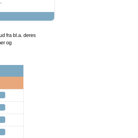
.
 fra bl.a. deres
mer og