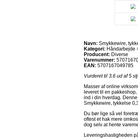
Navn:
Smykkewire, tykk
Kategori:
Håndarbejde >
Producent:
Diverse
Varenummer:
5707167
EAN:
5707167049785
Vurderet til
3.6
ud af 5 st
Masser af online virksomhe
leveret til en pakkeshop,
ind i din hverdag. Denne
Smykkewire, tykkelse 0
Du bør lige så vel foretræ
oftest et hak mere omkos
dog selv at hente varerne
Leveringshastigheden på