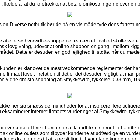
 i tilfælde af at du foretrækker at betale omkostningerne over en 
 en Diverse netbutik bør de på en vis måde tyde dens forretning
at efterse hvorvidt e-shoppen er e-mærket, hvilket skulle være e
k lovgivning, udover at online shoppen en gang i mellem kigges 
området. Dette er desuden en god lejlighed til støtte, når du mød
at kunden er klar over de mest vedkommende reglementer der har
ine firmaet lover. I relation til det er det desuden vigtigt, at man
kan vidne om sin shopping af Smykkewire, tykkelse 0,38 mm, 10
ække hensigtsmæssige muligheder for at inspicere flere tidligere
 du eksaminerer internet firmaets vurderinger af Smykkewire, ty
ver absolut fine chancer for at få indblik i internet forhandle
tisk online outlets som tilbyder kunderne at udfærdige en vurder
eledes kan bruges til at tage stilling til hvor glade kunderne er.