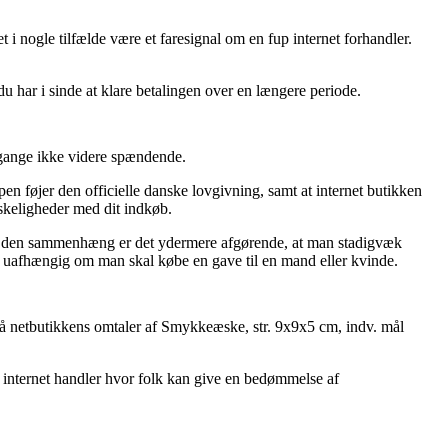
i nogle tilfælde være et faresignal om en fup internet forhandler.
du har i sinde at klare betalingen over en længere periode.
 gange ikke videre spændende.
n føjer den officielle danske lovgivning, samt at internet butikken
anskeligheder med dit indkøb.
ar. I den sammenhæng er det ydermere afgørende, at man stadigvæk
, uafhængig om man skal købe en gave til en mand eller kvinde.
ig på netbutikkens omtaler af Smykkeæske, str. 9x9x5 cm, indv. mål
 internet handler hvor folk kan give en bedømmelse af