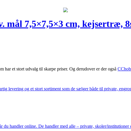
. mål 7,5×7,5×3 cm, kejsertræ, 8
m har et stort udvalg til skarpe priser. Og derudover er der også
CChob
ig levering og et stort sortiment som de sælger både til private, engros 
du handler online. De handler med alle – private, skoler/institutioner 