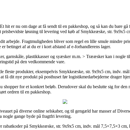
Et hit er nu om dage at få sendt til en pakkeshop, og så kan du bare gå f
 prisbevidste løsning til levering ved køb af Smykkeæske, str. 9x9x5 cm
n på dit arbejde. Fragtmuligheden bliver som regel en lille smule mindre
r betinget af at du er i kort afstand af e-forhandlerens lager.
 garnskåle, plastikkasser og syæsker m.m. > Trææsker kan i nogle til
everingstid på den vedkommende vare.
 de fleste produkter, eksempelvis Smykkeæske, str. 9x9x5 cm, indv. mål 
nå at få dit nye produkt på posthuset før logistikmedarbejderne drager hj
 du shopper for et konkret beløb. Derudover skal du beslutte sig for d
kørt ordren til en pakkeshop.
veauet på diverse online selskaber, og til gengæld har masser af Diverse 
da nogle gange byde på fragtfri levering.
 efter rabatkoder på Smykkeæske, str. 9x9x5 cm, indv. mål 7,5×7,5×3 cm, k