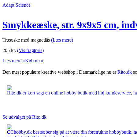
Adapt Science
Smykkeæske, str. 9x9x5 cm, indv
Trææske med magnetlås
(Læs mere)
205
kr.
(Vis fragtpris)
Læs mere »
Køb nu »
Den mest populære kreative webshop i Danmark lige nu er
Rito.dk
so
Rito.dk er kort sagt en online hobby butik med høj kundeservice, hurt
Se udvalget på Rito.dk
CChobby.dk bestræber sig på at være din foretrukne hobbybutik, når 