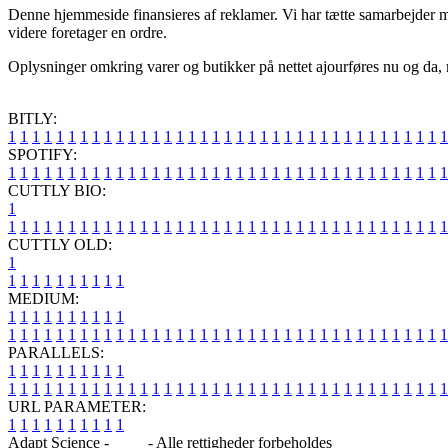
Denne hjemmeside finansieres af reklamer. Vi har tætte samarbejder m
videre foretager en ordre.
Oplysninger omkring varer og butikker på nettet ajourføres nu og da, m
BITLY:
1
1
1
1
1
1
1
1
1
1
1
1
1
1
1
1
1
1
1
1
1
1
1
1
1
1
1
1
1
1
1
1
1
1
1
1
1
SPOTIFY:
1
1
1
1
1
1
1
1
1
1
1
1
1
1
1
1
1
1
1
1
1
1
1
1
1
1
1
1
1
1
1
1
1
1
1
1
1
CUTTLY BIO:
1
1
1
1
1
1
1
1
1
1
1
1
1
1
1
1
1
1
1
1
1
1
1
1
1
1
1
1
1
1
1
1
1
1
1
1
1
1
CUTTLY OLD:
1
1
1
1
1
1
1
1
1
1
1
MEDIUM:
1
1
1
1
1
1
1
1
1
1
1
1
1
1
1
1
1
1
1
1
1
1
1
1
1
1
1
1
1
1
1
1
1
1
1
1
1
1
1
1
1
1
1
1
1
1
1
PARALLELS:
1
1
1
1
1
1
1
1
1
1
1
1
1
1
1
1
1
1
1
1
1
1
1
1
1
1
1
1
1
1
1
1
1
1
1
1
1
1
1
1
1
1
1
1
1
1
1
URL PARAMETER:
1
1
1
1
1
1
1
1
1
1
Adapt Science -
Blog
- Alle rettigheder forbeholdes