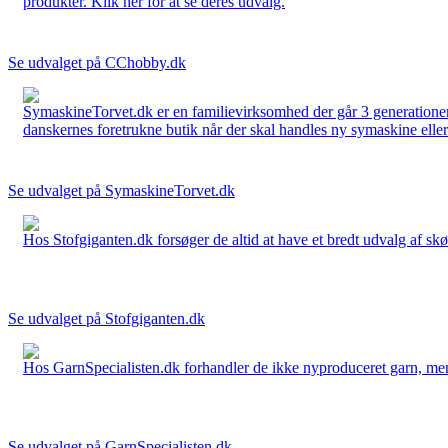
produkter. Klik her for at se deres udvalg.
Se udvalget på CChobby.dk
SymaskineTorvet.dk er en familievirksomhed der går 3 generationer t
danskernes foretrukne butik når der skal handles ny symaskine eller 
Se udvalget på SymaskineTorvet.dk
Hos Stofgiganten.dk forsøger de altid at have et bredt udvalg af skø
Se udvalget på Stofgiganten.dk
Hos GarnSpecialisten.dk forhandler de ikke nyproduceret garn, men op
Se udvalget på GarnSpecialisten.dk