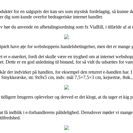
kter for en salgspris der kan ses som mystisk fordelagtig, så kunne det 
erer dig som kunde overfor bedrageriske internet handler.
v bør du anvende en afbetalingsordning som fx ViaBill, i tilfælde af at 
ncipielt have øje for webshoppens handelsbetingelser, men det er mange
er e-mærket, fordi det skulle være en tryghed om at internet webshoppe
det. Dette er en god anledning til bistand, for så vidt du udsættes for v
vilkår der indvirker på handlen, for eksempel den returret e-handlen h
af Smykkeæske, str. 9x9x5 cm, indv. mål 7,5×7,5×3 cm, kejsertræ, 8stk.
e tidligere brugeres oplevelser og derved er det klogt, at du tager et k
t få indblik i e-forhandlerens pålidelighed. Derudover møder vi mange
tilfredshed.