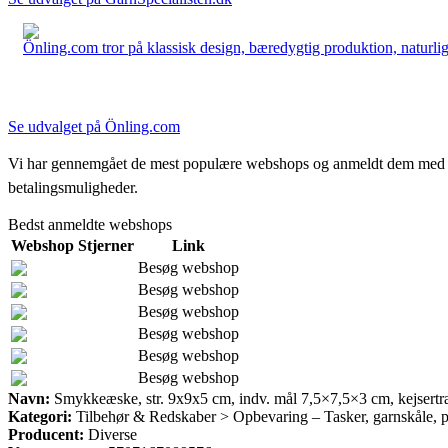
Önling.com tror på klassisk design, bæredygtig produktion, naturlige
Se udvalget på Önling.com
Vi har gennemgået de mest populære webshops og anmeldt dem med stjern
betalingsmuligheder.
Bedst anmeldte webshops
Webshop
Stjerner
Link
Besøg webshop
Besøg webshop
Besøg webshop
Besøg webshop
Besøg webshop
Besøg webshop
Navn:
Smykkeæske, str. 9x9x5 cm, indv. mål 7,5×7,5×3 cm, kejsertræ
Kategori:
Tilbehør & Redskaber > Opbevaring – Tasker, garnskåle, 
Producent:
Diverse