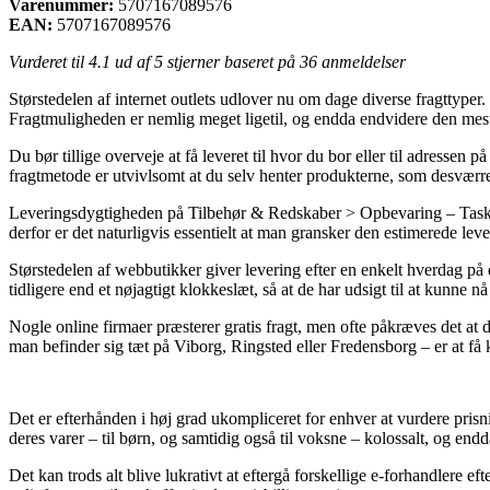
Varenummer:
5707167089576
EAN:
5707167089576
Vurderet til
4.1
ud af 5 stjerner baseret på
36
anmeldelser
Størstedelen af internet outlets udlover nu om dage diverse fragttyper. 
Fragtmuligheden er nemlig meget ligetil, og endda endvidere den mest
Du bør tillige overveje at få leveret til hvor du bor eller til adresse
fragtmetode er utvivlsomt at du selv henter produkterne, som desværre e
Leveringsdygtigheden på Tilbehør & Redskaber > Opbevaring – Tasker,
derfor er det naturligvis essentielt at man gransker den estimerede l
Størstedelen af webbutikker giver levering efter en enkelt hverdag på
tidligere end et nøjagtigt klokkeslæt, så at de har udsigt til at kunne 
Nogle online firmaer præsterer gratis fragt, men ofte påkræves det at
man befinder sig tæt på Viborg, Ringsted eller Fredensborg – er at få 
Det er efterhånden i høj grad ukompliceret for enhver at vurdere prisni
deres varer – til børn, og samtidig også til voksne – kolossalt, og end
Det kan trods alt blive lukrativt at eftergå forskellige e-forhandlere