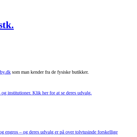
stk.
by.dk
som man kender fra de fysiske butikker.
og institutioner. Klik her for at se deres udvalg.
og engros – og deres udvalg er på over tolvtusinde forskellige