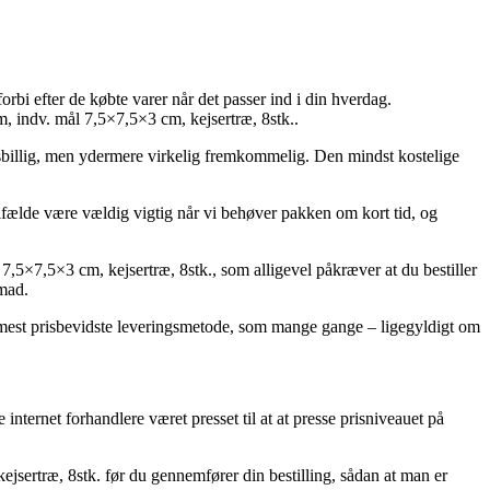
orbi efter de købte varer når det passer ind i din hverdag.
, indv. mål 7,5×7,5×3 cm, kejsertræ, 8stk..
 prisbillig, men ydermere virkelig fremkommelig. Den mindst kostelige
fælde være vældig vigtig når vi behøver pakken om kort tid, og
7,5×7,5×3 cm, kejsertræ, 8stk., som alligevel påkræver at du bestiller
emad.
en mest prisbevidste leveringsmetode, som mange gange – ligegyldigt om
internet forhandlere været presset til at at presse prisniveauet på
ejsertræ, 8stk. før du gennemfører din bestilling, sådan at man er