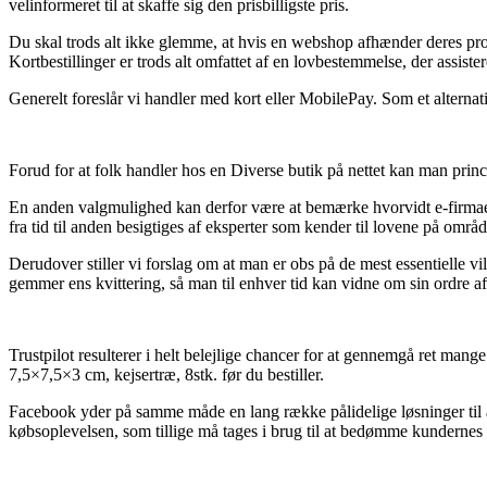
velinformeret til at skaffe sig den prisbilligste pris.
Du skal trods alt ikke glemme, at hvis en webshop afhænder deres produ
Kortbestillinger er trods alt omfattet af en lovbestemmelse, der assist
Generelt foreslår vi handler med kort eller MobilePay. Som et alternati
Forud for at folk handler hos en Diverse butik på nettet kan man pri
En anden valgmulighed kan derfor være at bemærke hvorvidt e-firmaet 
fra tid til anden besigtiges af eksperter som kender til lovene på områ
Derudover stiller vi forslag om at man er obs på de mest essentielle 
gemmer ens kvittering, så man til enhver tid kan vidne om sin ordre 
Trustpilot resulterer i helt belejlige chancer for at gennemgå ret mang
7,5×7,5×3 cm, kejsertræ, 8stk. før du bestiller.
Facebook yder på samme måde en lang række pålidelige løsninger til a
købsoplevelsen, som tillige må tages i brug til at bedømme kundernes 