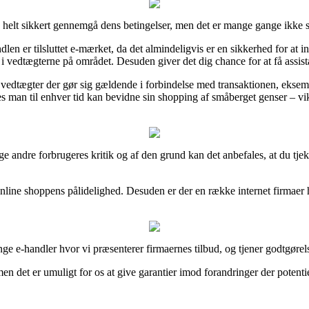
 helt sikkert gennemgå dens betingelser, men det er mange gange ikke s
n er tilsluttet e-mærket, da det almindeligvis er en sikkerhed for at int
 i vedtægterne på området. Desuden giver det dig chance for at få assist
 vedtægter der gør sig gældende i forbindelse med transaktionen, eksemp
s man til enhver tid kan bevidne sin shopping af småberget genser – vi
ange andre forbrugeres kritik og af den grund kan det anbefales, at du 
online shoppens pålidelighed. Desuden er der en række internet firmaer 
e e-handler hvor vi præsenterer firmaernes tilbud, og tjener godtgørel
men det er umuligt for os at give garantier imod forandringer der potenti