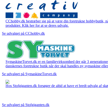
CChobby.dk bestræber sig på at være din foretrukne hobbybutik, når 
produkter. Klik her for at se deres udvalg.
Se udvalget på CChobby.dk
SymaskineTorvet.dk er en familievirksomhed der går 3 generationer t
danskernes foretrukne butik når der skal handles ny symaskine eller 
Se udvalget på SymaskineTorvet.dk
Hos Stofgiganten.dk forsøger de altid at have et bredt udvalg af skø
Se udvalget på Stofgiganten.dk