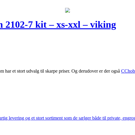
 2102-7 kit – xs-xxl – viking
m har et stort udvalg til skarpe priser. Og derudover er der også
CChob
ig levering og et stort sortiment som de sælger både til private, engros 