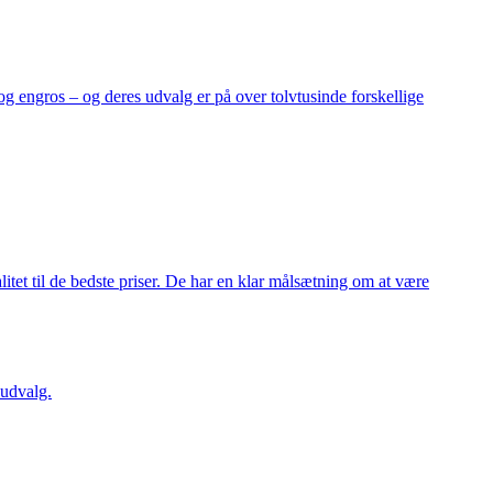
og engros – og deres udvalg er på over tolvtusinde forskellige
itet til de bedste priser. De har en klar målsætning om at være
 udvalg.