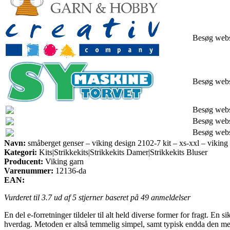
Besøg web
Besøg web
Besøg web
Besøg web
Besøg web
Navn:
småberget genser – viking design 2102-7 kit – xs-xxl – viking
Kategori:
Kits|Strikkekits|Strikkekits Damer|Strikkekits Bluser
Producent:
Viking garn
Varenummer:
12136-da
EAN:
Vurderet til
3.7
ud af 5 stjerner baseret på
49
anmeldelser
En del e-forretninger tildeler til alt held diverse former for fragt. En s
hverdag. Metoden er altså temmelig simpel, samt typisk endda den mes