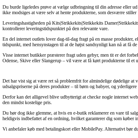
Du burde ligeledes prøve at vælge udbringning til din adresse eller ud 
ikke modsiges at være selv at hente produkterne, som desværre stiller 
Leveringshastigheden på Kits|Strikkekits|Strikkekits Damer|Strikkekits 
kontrollerer leveringstidspunktet på den relevante vare.
En del internet outlets lover dag-til-dag fragt på en masse produkter, 
tidspunkt, med hensynstagen til at de højst sandsynligt kan nå at få d
Visse internet butikker præsterer fragt uden gebyr, men tit er det forb
Odense, Skive eller Slangerup – vil være at få kørt produkterne til et 
Det har vist sig at være ret så problemfrit for almindelige dødelige at 
udsalgspriserne på deres produkter – til børn og babyer, og yderliger
Derfor kan det alligevel blive udbytterigt at checke nogle internet we
den mindst kostelige pris.
Du bør dog ikke glemme, at hvis en e-butik reklamerer en vare til salg
heldigvis indbefattet af en ordning, hvilket garanterer dig som køber 
Vi anbefaler køb med betalingskort eller MobilePay. Alternativt bør du d