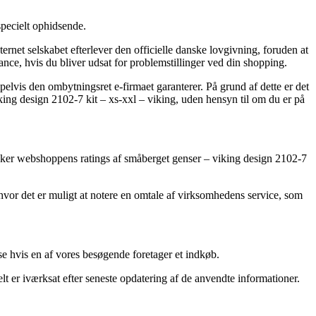
pecielt ophidsende.
ernet selskabet efterlever den officielle danske lovgivning, foruden at
ance, hvis du bliver udsat for problemstillinger ved din shopping.
elvis den ombytningsret e-firmaet garanterer. På grund af dette er det
king design 2102-7 kit – xs-xxl – viking, uden hensyn til om du er på
tjekker webshoppens ratings af småberget genser – viking design 2102-7
hvor det er muligt at notere en omtale af virksomhedens service, som
se hvis en af vores besøgende foretager et indkøb.
elt er iværksat efter seneste opdatering af de anvendte informationer.