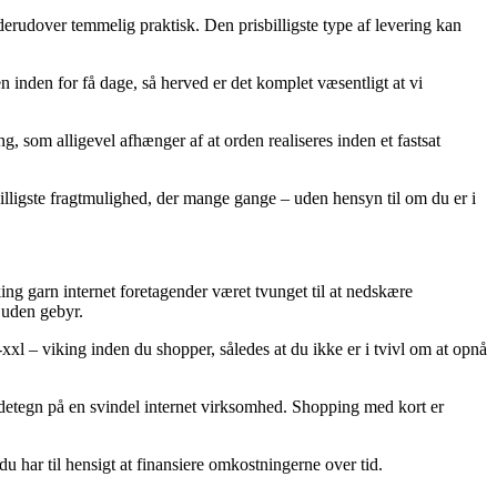
 derudover temmelig praktisk. Den prisbilligste type af levering kan
n inden for få dage, så herved er det komplet væsentligt at vi
g, som alligevel afhænger af at orden realiseres inden et fastsat
 billigste fragtmulighed, der mange gange – uden hensyn til om du er i
iking garn internet foretagender været tvunget til at nedskære
 uden gebyr.
xxl – viking inden du shopper, således at du ikke er i tvivl om at opnå
kendetegn på en svindel internet virksomhed. Shopping med kort er
du har til hensigt at finansiere omkostningerne over tid.