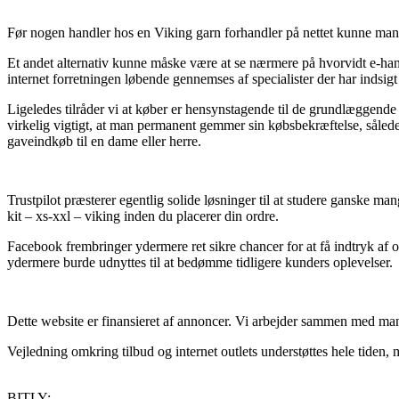
Før nogen handler hos en Viking garn forhandler på nettet kunne man
Et andet alternativ kunne måske være at se nærmere på hvorvidt e-handle
internet forretningen løbende gennemses af specialister der har indsigt
Ligeledes tilråder vi at køber er hensynstagende til de grundlæggende
virkelig vigtigt, at man permanent gemmer sin købsbekræftelse, sålede
gaveindkøb til en dame eller herre.
Trustpilot præsterer egentlig solide løsninger til at studere ganske m
kit – xs-xxl – viking inden du placerer din ordre.
Facebook frembringer ydermere ret sikre chancer for at få indtryk af 
ydermere burde udnyttes til at bedømme tidligere kunders oplevelser.
Dette website er finansieret af annoncer. Vi arbejder sammen med mang
Vejledning omkring tilbud og internet outlets understøttes hele tiden, 
BITLY: