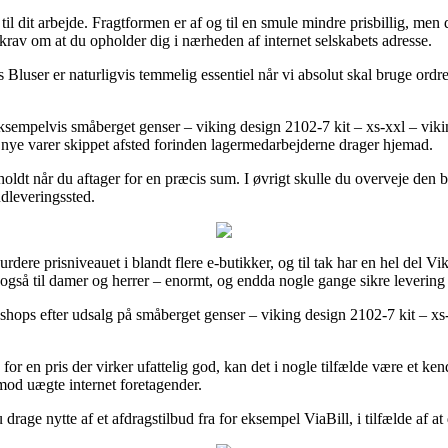
til dit arbejde. Fragtformen er af og til en smule mindre prisbillig, men
krav om at du opholder dig i nærheden af internet selskabets adresse.
Bluser er naturligvis temmelig essentiel når vi absolut skal bruge ordre
eksempelvis småberget genser – viking design 2102-7 kit – xs-xxl – vikin
e nye varer skippet afsted forinden lagermedarbejderne drager hjemad.
eholdt når du aftager for en præcis sum. I øvrigt skulle du overveje den
udleveringssted.
vurdere prisniveauet i blandt flere e-butikker, og til tak har en hel del V
e også til damer og herrer – enormt, og endda nogle gange sikre levering
bshops efter udsalg på småberget genser – viking design 2102-7 kit – xs-
 for en pris der virker ufattelig god, kan det i nogle tilfælde være et 
imod uægte internet foretagender.
rage nytte af et afdragstilbud fra for eksempel ViaBill, i tilfælde af at 