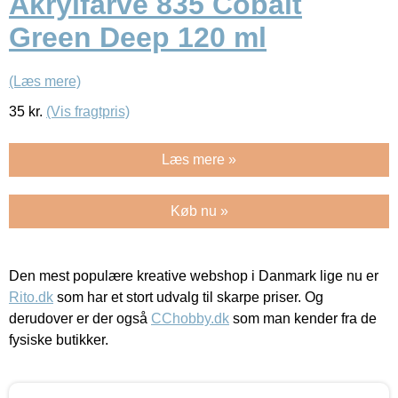
Akrylfarve 835 Cobalt
Green Deep 120 ml
(Læs mere)
35
kr.
(Vis fragtpris)
Læs mere »
Køb nu »
Den mest populære kreative webshop i Danmark lige nu er
Rito.dk
som har et stort udvalg til skarpe priser. Og
derudover er der også
CChobby.dk
som man kender fra de
fysiske butikker.