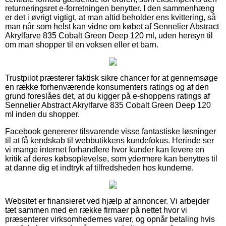
returneringsret e-forretningen benytter. I den sammenhæng
er det i øvrigt vigtigt, at man altid beholder ens kvittering, så
man når som helst kan vidne om købet af Sennelier Abstract
Akrylfarve 835 Cobalt Green Deep 120 ml, uden hensyn til
om man shopper til en voksen eller et barn.
Trustpilot præsterer faktisk sikre chancer for at gennemsøge
en række forhenværende konsumenters ratings og af den
grund foreslåes det, at du kigger på e-shoppens ratings af
Sennelier Abstract Akrylfarve 835 Cobalt Green Deep 120
ml inden du shopper.
Facebook genererer tilsvarende visse fantastiske løsninger
til at få kendskab til webbutikkens kundefokus. Herinde ser
vi mange internet forhandlere hvor kunder kan levere en
kritik af deres købsoplevelse, som ydermere kan benyttes til
at danne dig et indtryk af tilfredsheden hos kunderne.
Websitet er finansieret ved hjælp af annoncer. Vi arbejder
tæt sammen med en række firmaer på nettet hvor vi
præsenterer virksomhedernes varer, og opnår betaling hvis