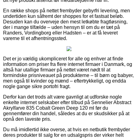
dit nye produkt afsendt før medarbejderne har fri.
En række shops på nettet frembyder gebyrfri levering, men
undertiden kun såfremt der shoppes for et fastsat beløb.
Desuden kan du overveje den mest letkøbte fragtløsning,
der i mange tilfælde – uden hensyn til om du er tæt på
Randers, Vordingborg eller Hadsten – er at få leveret
varerne til et afhentningssted.
Det er jo vældig ukompliceret for alle og enhver at finde
information om priser fra flere internet firmaer i Danmark, og
altså har utallige firmaer på nettet været nødt til at
formindske prisniveauet på produkterne – til børn og babyer,
men også til kvinder og mænd – eftertrykkeligt, og endda
nogle gange sikre portofri fragt.
Derfor kan det trods alt være gavnligt at udforske nogle
enkelte internet selskaber efter tilbud på Sennelier Abstract
Akrylfarve 835 Cobalt Green Deep 120 ml før du
gennemfører din handel, således at du er skudsikker på at
opnå den laveste pris.
Du må imidlertid ikke overse, at hvis en netbutik frembyder
deres produkter til salg for en udsalgspris der virker helt