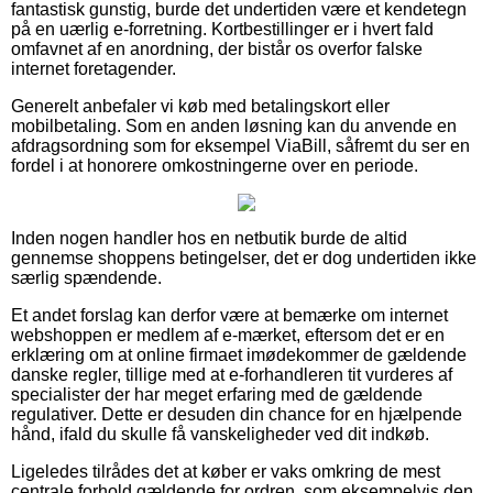
fantastisk gunstig, burde det undertiden være et kendetegn
på en uærlig e-forretning. Kortbestillinger er i hvert fald
omfavnet af en anordning, der bistår os overfor falske
internet foretagender.
Generelt anbefaler vi køb med betalingskort eller
mobilbetaling. Som en anden løsning kan du anvende en
afdragsordning som for eksempel ViaBill, såfremt du ser en
fordel i at honorere omkostningerne over en periode.
Inden nogen handler hos en netbutik burde de altid
gennemse shoppens betingelser, det er dog undertiden ikke
særlig spændende.
Et andet forslag kan derfor være at bemærke om internet
webshoppen er medlem af e-mærket, eftersom det er en
erklæring om at online firmaet imødekommer de gældende
danske regler, tillige med at e-forhandleren tit vurderes af
specialister der har meget erfaring med de gældende
regulativer. Dette er desuden din chance for en hjælpende
hånd, ifald du skulle få vanskeligheder ved dit indkøb.
Ligeledes tilrådes det at køber er vaks omkring de mest
centrale forhold gældende for ordren, som eksempelvis den