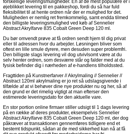
forskellige leveringsmuligheder. En af de mest populære er i
øjeblikket levering til en pakkeshop, fordi du så har fuld
fleksibilitet til at hente ordren når der er mulighed for det.
Muligheden er nemlig ret fremkommelig, samt endda tilmed
den billigste leveringsmulighed ved køb af Sennelier
Abstract Akrylfarve 835 Cobalt Green Deep 120 ml.
Du bør omvendt prøve at få ordren sendt hjem til dig privat
eller til adressen hvor du arbejder. Løsningen bliver som
oftest en lille smule dyrere, men desuden super problemfri.
Den billigste slags levering vil dog utvivlsomt være at du
selv henter ordren, som desværre står og falder med at du
fysisk befinder dig i nærheden af e-handlens tilholdssted.
Fragttiden på Kunstnerfarver // Akrylmaling // Sennelier //
Abstract 120ml akrylmaling er jo ret så udslagsgivende i
tilfælde af at vi behøver dine nye produkter nu og her, så af
den grund er det rimelig vigtigt at man efterser den
estimerede leveringsdato for den aktuelle vare.
En stor portion online firmaer stiller udsigt til 1 dags levering
på en række af deres produkter, eksempelvis Sennelier
Abstract Akrylfarve 835 Cobalt Green Deep 120 ml, der dog
påkræver at transaktionen gennemføres tidligere end et
bestemt tidspunkt, sådan at de med sikkerhed kan nå at få