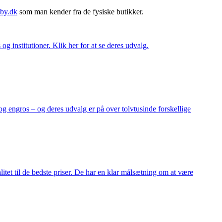
by.dk
som man kender fra de fysiske butikker.
og institutioner. Klik her for at se deres udvalg.
og engros – og deres udvalg er på over tolvtusinde forskellige
itet til de bedste priser. De har en klar målsætning om at være