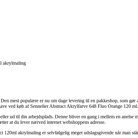
ml akrylmaling
r. Den mest populære er nu om dage levering til en pakkeshop, som gør at
gave ved køb af Sennelier Abstract Akrylfarve 648 Fluo Orange 120 ml
l eller ud til din arbejdsplads. Denne bliver en gang i mellem en anels
sætter at du lever nærved internet webshoppens adresse.
ct 120ml akrylmaling er selvfølgelig meget udslagsgivende når man står 