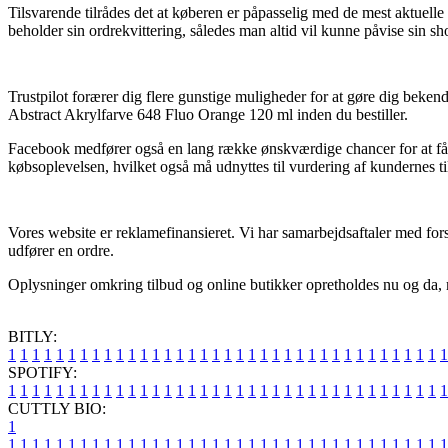
Tilsvarende tilrådes det at køberen er påpasselig med de mest aktuelle b
beholder sin ordrekvittering, således man altid vil kunne påvise sin 
Trustpilot forærer dig flere gunstige muligheder for at gøre dig beken
Abstract Akrylfarve 648 Fluo Orange 120 ml inden du bestiller.
Facebook medfører også en lang række ønskværdige chancer for at få i
købsoplevelsen, hvilket også må udnyttes til vurdering af kundernes ti
Vores website er reklamefinansieret. Vi har samarbejdsaftaler med fors
udfører en ordre.
Oplysninger omkring tilbud og online butikker opretholdes nu og da, m
BITLY:
1
1
1
1
1
1
1
1
1
1
1
1
1
1
1
1
1
1
1
1
1
1
1
1
1
1
1
1
1
1
1
1
1
1
1
1
1
SPOTIFY:
1
1
1
1
1
1
1
1
1
1
1
1
1
1
1
1
1
1
1
1
1
1
1
1
1
1
1
1
1
1
1
1
1
1
1
1
1
CUTTLY BIO:
1
1
1
1
1
1
1
1
1
1
1
1
1
1
1
1
1
1
1
1
1
1
1
1
1
1
1
1
1
1
1
1
1
1
1
1
1
1