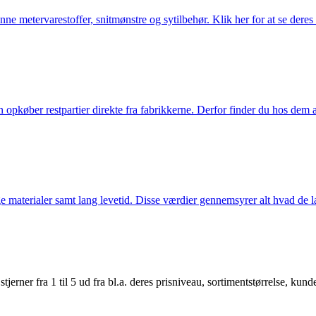
nne metervarestoffer, snitmønstre og sytilbehør. Klik her for at se deres
køber restpartier direkte fra fabrikkerne. Derfor finder du hos dem alti
 materialer samt lang levetid. Disse værdier gennemsyrer alt hvad de la
er fra 1 til 5 ud fra bl.a. deres prisniveau, sortimentstørrelse, kunde