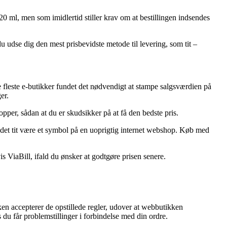
0 ml, men som imidlertid stiller krav om at bestillingen indsendes
 du udse dig den mest prisbevidste metode til levering, som tit –
de fleste e-butikker fundet det nødvendigt at stampe salgsværdien på
er.
per, sådan at du er skudsikker på at få den bedste pris.
r det tit være et symbol på en uoprigtig internet webshop. Køb med
 ViaBill, ifald du ønsker at godtgøre prisen senere.
ken accepterer de opstillede regler, udover at webbutikken
du får problemstillinger i forbindelse med din ordre.