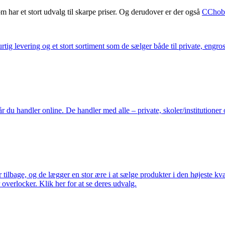
m har et stort udvalg til skarpe priser. Og derudover er der også
CChob
ig levering og et stort sortiment som de sælger både til private, engros 
du handler online. De handler med alle – private, skoler/institutioner 
ilbage, og de lægger en stor ære i at sælge produkter i den højeste kval
overlocker. Klik her for at se deres udvalg.