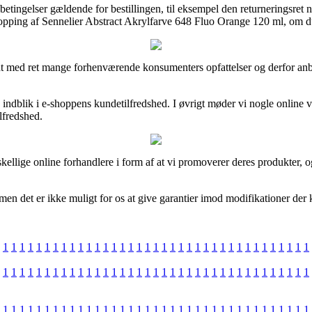
etingelser gældende for bestillingen, til eksempel den returneringsret net
shopping af Sennelier Abstract Akrylfarve 648 Fluo Orange 120 ml, om du
dt med ret mange forhenværende konsumenters opfattelser og derfor anbefa
ndblik i e-shoppens kundetilfredshed. I øvrigt møder vi nogle online v
lfredshed.
kellige online forhandlere i form af at vi promoverer deres produkter, o
en det er ikke muligt for os at give garantier imod modifikationer der 
1
1
1
1
1
1
1
1
1
1
1
1
1
1
1
1
1
1
1
1
1
1
1
1
1
1
1
1
1
1
1
1
1
1
1
1
1
1
1
1
1
1
1
1
1
1
1
1
1
1
1
1
1
1
1
1
1
1
1
1
1
1
1
1
1
1
1
1
1
1
1
1
1
1
1
1
1
1
1
1
1
1
1
1
1
1
1
1
1
1
1
1
1
1
1
1
1
1
1
1
1
1
1
1
1
1
1
1
1
1
1