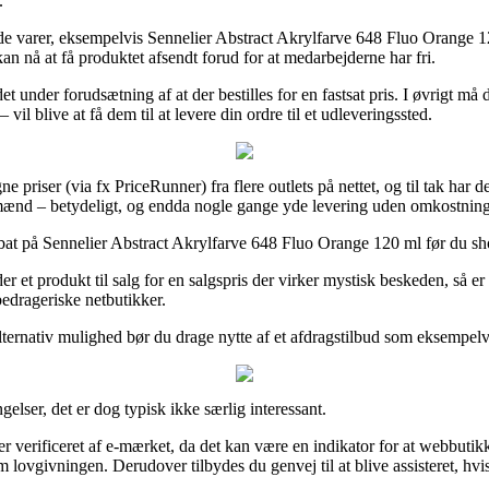
.
nde varer, eksempelvis Sennelier Abstract Akrylfarve 648 Fluo Orange 12
kan nå at få produktet afsendt forud for at medarbejderne har fri.
et under forudsætning af at der bestilles for en fastsat pris. I øvrigt må
il blive at få dem til at levere din ordre til et udleveringssted.
priser (via fx PriceRunner) fra flere outlets på nettet, og til tak har 
g mænd – betydeligt, og endda nogle gange yde levering uden omkostning
bat på Sennelier Abstract Akrylfarve 648 Fluo Orange 120 ml før du shop
 et produkt til salg for en salgspris der virker mystisk beskeden, så e
bedrageriske netbutikker.
ternativ mulighed bør du drage nytte af et afdragstilbud som eksempelvis
elser, det er dog typisk ikke særlig interessant.
r verificeret af e-mærket, da det kan være en indikator for at webbutik
vgivningen. Derudover tilbydes du genvej til at blive assisteret, hvis 