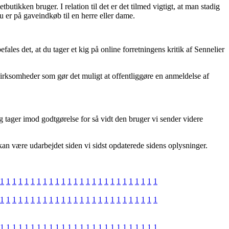
butikken bruger. I relation til det er det tilmed vigtigt, at man stadig
 er på gaveindkøb til en herre eller dame.
les det, at du tager et kig på online forretningens kritik af Sennelier
irksomheder som gør det muligt at offentliggøre en anmeldelse af
g tager imod godtgørelse for så vidt den bruger vi sender videre
kan være udarbejdet siden vi sidst opdaterede sidens oplysninger.
1
1
1
1
1
1
1
1
1
1
1
1
1
1
1
1
1
1
1
1
1
1
1
1
1
1
1
1
1
1
1
1
1
1
1
1
1
1
1
1
1
1
1
1
1
1
1
1
1
1
1
1
1
1
1
1
1
1
1
1
1
1
1
1
1
1
1
1
1
1
1
1
1
1
1
1
1
1