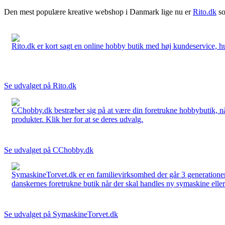
Den mest populære kreative webshop i Danmark lige nu er
Rito.dk
so
Rito.dk er kort sagt en online hobby butik med høj kundeservice, hurt
Se udvalget på Rito.dk
CChobby.dk bestræber sig på at være din foretrukne hobbybutik, når 
produkter. Klik her for at se deres udvalg.
Se udvalget på CChobby.dk
SymaskineTorvet.dk er en familievirksomhed der går 3 generationer t
danskernes foretrukne butik når der skal handles ny symaskine eller 
Se udvalget på SymaskineTorvet.dk