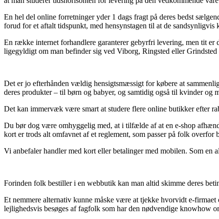
at man studerer tidshorisonten for levering på den vedkommende vare
En hel del online forretninger yder 1 dags fragt på deres bedst sælge
forud for et aftalt tidspunkt, med hensynstagen til at de sandsynligvis 
En række internet forhandlere garanterer gebyrfri levering, men tit er d
ligegyldigt om man befinder sig ved Viborg, Ringsted eller Grindsted – v
Det er jo efterhånden vældig hensigtsmæssigt for købere at sammenligne 
deres produkter – til børn og babyer, og samtidig også til kvinder o
Det kan immervæk være smart at studere flere online butikker efter ra
Du bør dog være omhyggelig med, at i tilfælde af at en e-shop afhænder
kort er trods alt omfavnet af et reglement, som passer på folk overfor 
Vi anbefaler handler med kort eller betalinger med mobilen. Som en al
Forinden folk bestiller i en webbutik kan man altid skimme deres beting
Et nemmere alternativ kunne måske være at tjekke hvorvidt e-firmaet e
lejlighedsvis besøges af fagfolk som har den nødvendige knowhow om lo