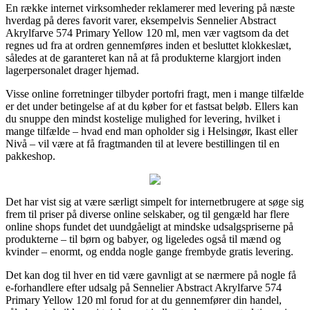
En række internet virksomheder reklamerer med levering på næste
hverdag på deres favorit varer, eksempelvis Sennelier Abstract
Akrylfarve 574 Primary Yellow 120 ml, men vær vagtsom da det
regnes ud fra at ordren gennemføres inden et besluttet klokkeslæt,
således at de garanteret kan nå at få produkterne klargjort inden
lagerpersonalet drager hjemad.
Visse online forretninger tilbyder portofri fragt, men i mange tilfælde
er det under betingelse af at du køber for et fastsat beløb. Ellers kan
du snuppe den mindst kostelige mulighed for levering, hvilket i
mange tilfælde – hvad end man opholder sig i Helsingør, Ikast eller
Nivå – vil være at få fragtmanden til at levere bestillingen til en
pakkeshop.
Det har vist sig at være særligt simpelt for internetbrugere at søge sig
frem til priser på diverse online selskaber, og til gengæld har flere
online shops fundet det uundgåeligt at mindske udsalgspriserne på
produkterne – til børn og babyer, og ligeledes også til mænd og
kvinder – enormt, og endda nogle gange frembyde gratis levering.
Det kan dog til hver en tid være gavnligt at se nærmere på nogle få
e-forhandlere efter udsalg på Sennelier Abstract Akrylfarve 574
Primary Yellow 120 ml forud for at du gennemfører din handel,