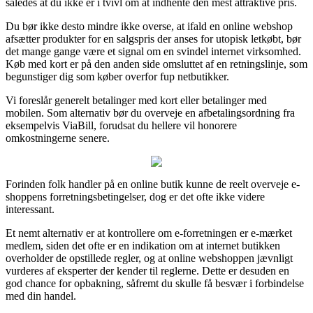
således at du ikke er i tvivl om at indhente den mest attraktive pris.
Du bør ikke desto mindre ikke overse, at ifald en online webshop
afsætter produkter for en salgspris der anses for utopisk letkøbt, bør
det mange gange være et signal om en svindel internet virksomhed.
Køb med kort er på den anden side omsluttet af en retningslinje, som
begunstiger dig som køber overfor fup netbutikker.
Vi foreslår generelt betalinger med kort eller betalinger med
mobilen. Som alternativ bør du overveje en afbetalingsordning fra
eksempelvis ViaBill, forudsat du hellere vil honorere
omkostningerne senere.
Forinden folk handler på en online butik kunne de reelt overveje e-
shoppens forretningsbetingelser, dog er det ofte ikke videre
interessant.
Et nemt alternativ er at kontrollere om e-forretningen er e-mærket
medlem, siden det ofte er en indikation om at internet butikken
overholder de opstillede regler, og at online webshoppen jævnligt
vurderes af eksperter der kender til reglerne. Dette er desuden en
god chance for opbakning, såfremt du skulle få besvær i forbindelse
med din handel.