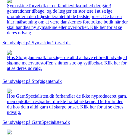
SymaskineTorvet.dk er en familievirksomhed der går 3
generationer tilbage, og de lægger en stor ære i at sælge
produkter i den højeste kvalitet til de bedste priser. De har en
klar målsætning om at være danskernes foretrukne butik når der
skal handles ny symaskine eller overlocker. Klik her for at se
deres udvalg.
Se udvalget på SymaskineTorvet.dk
Hos Stofgiganten.dk forsøger de altid at have et bredt udvalg af
skønne metervarestoffer, snitmønstre og sytilbehør. Klik her for
at se deres udvalg.
Se udvalget på Stofgiganten.dk
Hos GarnSpecialisten.dk forhandler de ikke nyproduceret garn,
men opkøber restpartier direkte fra fabrikkerne. Derfor finder
du hos dem altid garn til skarpe priser. Klik her for at se deres
udvalg.
Se udvalget på GarnSpecialisten.dk