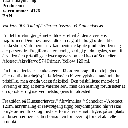
120ml akrylmaling
Producent:
Varenummer:
4176
EAN:
Vurderet til
4.5
ud af 5 stjerner baseret på
7
anmeldelser
En del forretninger på nettet tildeler efterhånden alverdens
fragtformer. Den mest anvendte er i dag at få bragt ordren til en
pakkeshop, så du nemt selv kan hente de købte produkter den dag
der passer dig. Fragtformen er nemlig særligt gnidningsløs, samt tit
desuden den prisbilligste leveringsversion ved køb af Sennelier
Abstract Akrylfarve 574 Primary Yellow 120 ml.
Du burde ligeledes tænke over at få ordren bragt til din lejlighed
eller ud til din arbejdsplads. Metoden bliver typisk en tand mindre
prisbillig, men endda yderst fleksibel. Den prisbilligste metode til
levering er dog at hente varerne selv, men den løsning forudsætter at
du opholder dig nærved netshoppens tilholdssted.
Fragttiden på Kunstnerfarver // Akrylmaling // Sennelier // Abstract
120ml akrylmaling er selvfølgelig rigtig betydningsfuld når vi skal
bruge ordren fluks, og med det formål er det naturligvis på sin plads
at du ser nærmere på tidshorisonten for levering for det aktuelle
produkt.