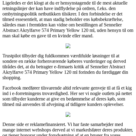
Ligeledes er det klogt at du er hensynstagende til de mest aktuelle
retningslinjer der kan have indflydelse på ordren, f.eks. den
ombytningspolitik netbutikken tilsikrer. I den forbindelse er det
tilmed essesentielt, at man stadig beholder ens købsbekræftelse,
således man i fremtiden kan vidne om bestillingen af Sennelier
Abstract Akrylfarve 574 Primary Yellow 120 ml, uden hensyn til om
man skal købe en gave til en kvinde eller mand.
Trustpilot tilbyder dig fuldkommen værdifulde løsninger til at
sondere en række forhenværende køberes vurderinger og derved
tilrådes det, at du betragter e-firmaets kritik af Sennelier Abstract
Akrylfarve 574 Primary Yellow 120 ml forinden du færdiggør din
shopping.
Facebook medfører tilsvarende altid relevante genveje til at få et kig
ind i e-forretningens troværdighed. Her ser vi nogle outlets på nettet
som tilbyder kunderne at give en bedømmelse af deres køb, som
tilmed må anvendes til afvejning af tidligere kunders oplevelser.
Denne side er reklamefinansieret. Vi har faste samarbejder med
mange internet webshops derved at vi markedsfører deres produkter,
og tjener honorar under forudsætning af at en bruger fra vores