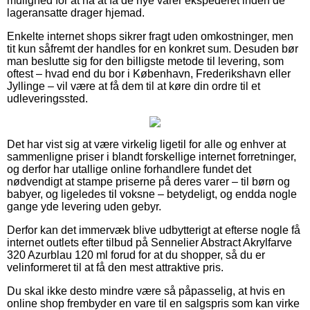
mulighed for at nå at få de nye varer ekspederet inden de
lageransatte drager hjemad.
Enkelte internet shops sikrer fragt uden omkostninger, men
tit kun såfremt der handles for en konkret sum. Desuden bør
man beslutte sig for den billigste metode til levering, som
oftest – hvad end du bor i København, Frederikshavn eller
Jyllinge – vil være at få dem til at køre din ordre til et
udleveringssted.
Det har vist sig at være virkelig ligetil for alle og enhver at
sammenligne priser i blandt forskellige internet forretninger,
og derfor har utallige online forhandlere fundet det
nødvendigt at stampe priserne på deres varer – til børn og
babyer, og ligeledes til voksne – betydeligt, og endda nogle
gange yde levering uden gebyr.
Derfor kan det immervæk blive udbytterigt at efterse nogle få
internet outlets efter tilbud på Sennelier Abstract Akrylfarve
320 Azurblau 120 ml forud for at du shopper, så du er
velinformeret til at få den mest attraktive pris.
Du skal ikke desto mindre være så påpasselig, at hvis en
online shop frembyder en vare til en salgspris som kan virke