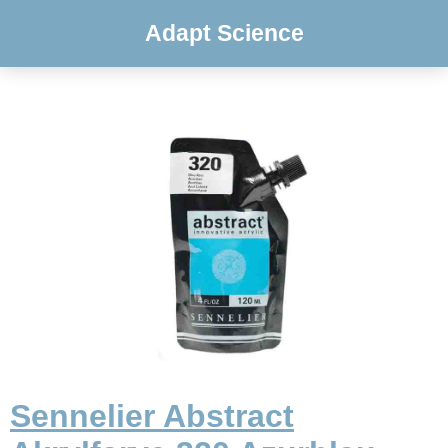
Adapt Science
Sennelier Abstract