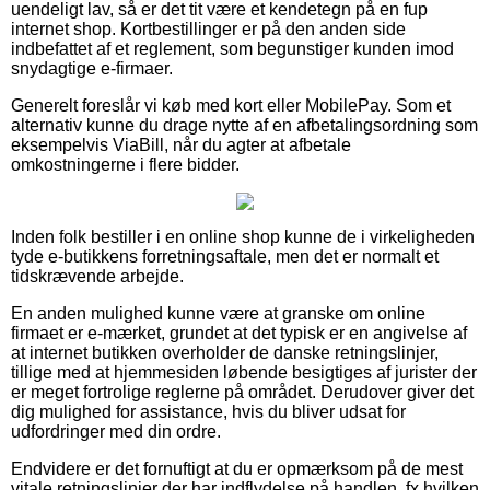
uendeligt lav, så er det tit være et kendetegn på en fup
internet shop. Kortbestillinger er på den anden side
indbefattet af et reglement, som begunstiger kunden imod
snydagtige e-firmaer.
Generelt foreslår vi køb med kort eller MobilePay. Som et
alternativ kunne du drage nytte af en afbetalingsordning som
eksempelvis ViaBill, når du agter at afbetale
omkostningerne i flere bidder.
Inden folk bestiller i en online shop kunne de i virkeligheden
tyde e-butikkens forretningsaftale, men det er normalt et
tidskrævende arbejde.
En anden mulighed kunne være at granske om online
firmaet er e-mærket, grundet at det typisk er en angivelse af
at internet butikken overholder de danske retningslinjer,
tillige med at hjemmesiden løbende besigtiges af jurister der
er meget fortrolige reglerne på området. Derudover giver det
dig mulighed for assistance, hvis du bliver udsat for
udfordringer med din ordre.
Endvidere er det fornuftigt at du er opmærksom på de mest
vitale retningslinjer der har indflydelse på handlen, fx hvilken