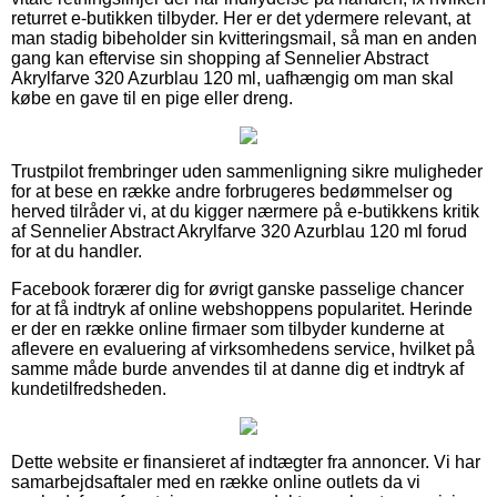
returret e-butikken tilbyder. Her er det ydermere relevant, at
man stadig bibeholder sin kvitteringsmail, så man en anden
gang kan eftervise sin shopping af Sennelier Abstract
Akrylfarve 320 Azurblau 120 ml, uafhængig om man skal
købe en gave til en pige eller dreng.
Trustpilot frembringer uden sammenligning sikre muligheder
for at bese en række andre forbrugeres bedømmelser og
herved tilråder vi, at du kigger nærmere på e-butikkens kritik
af Sennelier Abstract Akrylfarve 320 Azurblau 120 ml forud
for at du handler.
Facebook forærer dig for øvrigt ganske passelige chancer
for at få indtryk af online webshoppens popularitet. Herinde
er der en række online firmaer som tilbyder kunderne at
aflevere en evaluering af virksomhedens service, hvilket på
samme måde burde anvendes til at danne dig et indtryk af
kundetilfredsheden.
Dette website er finansieret af indtægter fra annoncer. Vi har
samarbejdsaftaler med en række online outlets da vi