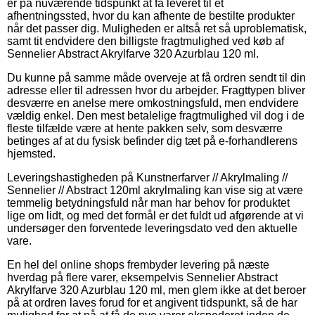
er på nuværende tidspunkt at få leveret til et
afhentningssted, hvor du kan afhente de bestilte produkter
når det passer dig. Muligheden er altså ret så uproblematisk,
samt tit endvidere den billigste fragtmulighed ved køb af
Sennelier Abstract Akrylfarve 320 Azurblau 120 ml.
Du kunne på samme måde overveje at få ordren sendt til din
adresse eller til adressen hvor du arbejder. Fragttypen bliver
desværre en anelse mere omkostningsfuld, men endvidere
vældig enkel. Den mest betalelige fragtmulighed vil dog i de
fleste tilfælde være at hente pakken selv, som desværre
betinges af at du fysisk befinder dig tæt på e-forhandlerens
hjemsted.
Leveringshastigheden på Kunstnerfarver // Akrylmaling //
Sennelier // Abstract 120ml akrylmaling kan vise sig at være
temmelig betydningsfuld når man har behov for produktet
lige om lidt, og med det formål er det fuldt ud afgørende at vi
undersøger den forventede leveringsdato ved den aktuelle
vare.
En hel del online shops frembyder levering på næste
hverdag på flere varer, eksempelvis Sennelier Abstract
Akrylfarve 320 Azurblau 120 ml, men glem ikke at det beroer
på at ordren laves forud for et angivent tidspunkt, så de har