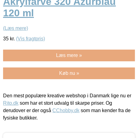
Akrylfarve 320 Azurblau
120 ml
(Læs mere)
35
kr.
(Vis fragtpris)
Læs mere »
Køb nu »
Den mest populære kreative webshop i Danmark lige nu er
Rito.dk
som har et stort udvalg til skarpe priser. Og
derudover er der også
CChobby.dk
som man kender fra de
fysiske butikker.