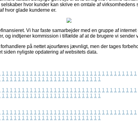
net selskaber hvor kunder kan skrive en omtale af virksomhedens 
 af hvor glade kunderne er.
inansieret. Vi har faste samarbejder med en gruppe af internet ou
r, og indtjener kommission i tilfælde af at de brugere vi sender 
orhandlere på nettet ajourføres jævnligt, men der tages forbeho
 siden nyligste opdatering af websitets data.
1
1
1
1
1
1
1
1
1
1
1
1
1
1
1
1
1
1
1
1
1
1
1
1
1
1
1
1
1
1
1
1
1
1
1
1
1
1
1
1
1
1
1
1
1
1
1
1
1
1
1
1
1
1
1
1
1
1
1
1
1
1
1
1
1
1
1
1
1
1
1
1
1
1
1
1
1
1
1
1
1
1
1
1
1
1
1
1
1
1
1
1
1
1
1
1
1
1
1
1
1
1
1
1
1
1
1
1
1
1
1
1
1
1
1
1
1
1
1
1
1
1
1
1
1
1
1
1
1
1
1
1
1
1
1
1
1
1
1
1
1
1
1
1
1
1
1
1
1
1
1
1
1
1
1
1
1
1
1
1
1
1
1
1
1
1
1
1
1
1
1
1
1
1
1
1
1
1
1
1
1
1
1