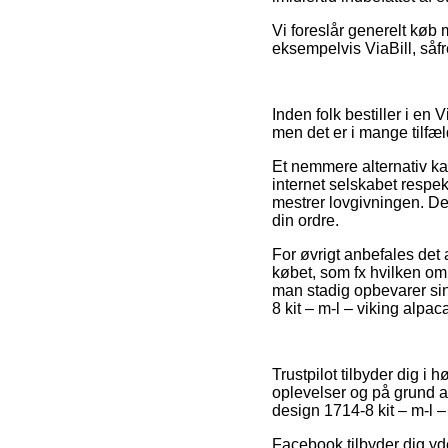
Vi foreslår generelt køb 
eksempelvis ViaBill, såfr
Inden folk bestiller i en
men det er i mange tilfæl
Et nemmere alternativ ka
internet selskabet respe
mestrer lovgivningen. Det
din ordre.
For øvrigt anbefales det
købet, som fx hvilken omb
man stadig opbevarer si
8 kit – m-l – viking alpac
Trustpilot tilbyder dig 
oplevelser og på grund a
design 1714-8 kit – m-l –
Facebook tilbyder dig yde