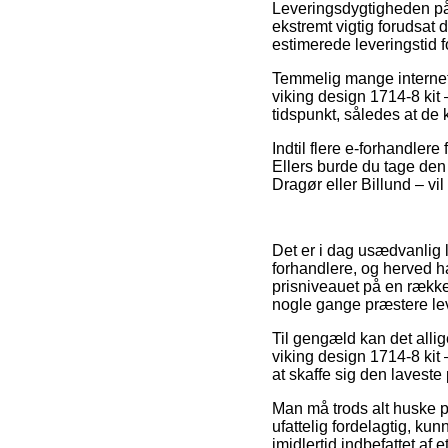
Leveringsdygtigheden på 
ekstremt vigtig forudsat 
estimerede leveringstid f
Temmelig mange internet
viking design 1714-8 kit 
tidspunkt, således at de 
Indtil flere e-forhandlere
Ellers burde du tage den 
Dragør eller Billund – vil 
Det er i dag usædvanlig 
forhandlere, og herved ha
prisniveauet på en række 
nogle gange præstere le
Til gengæld kan det allig
viking design 1714-8 kit 
at skaffe sig den laveste 
Man må trods alt huske p
ufattelig fordelagtig, ku
imidlertid indbefattet af