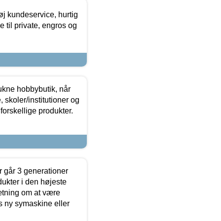
øj kundeservice, hurtig
 til private, engros og
ukne hobbybutik, når
 skoler/institutioner og
forskellige produkter.
 går 3 generationer
dukter i den højeste
sætning om at være
s ny symaskine eller