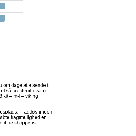
u om dage at afsende til
et så problemfri, samt
kit – m-l – viking
ejdsplads. Fragtløsningen
øbte fragtmulighed er
af online shoppens