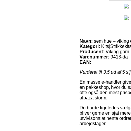
Navn:
sem hue – viking d
Kategori:
Kits|Strikkekit
Producent:
Viking garn
Varenummer:
9413-da
EAN:
Vurderet til
3.5
ud af 5 st
En masse e-handler giver
en pakkeshop, hvor du så
ofte også den mest prisb
alpaca storm.
Du burde ligeledes vælge
bliver gerne en sjat mer
utvivlsomt at hente ordre
arbejdslager.