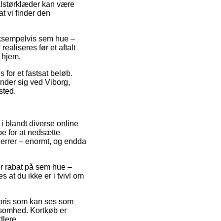
halstørklæder kan være
at vi finder den
ksempelvis sem hue –
ealiseres før et aftalt
 hjem.
s for et fastsat beløb.
inder sig ved Viborg,
ssted.
i blandt diverse online
pe for at nedsætte
herrer – enormt, og endda
ter rabat på sem hue –
 at du ikke er i tvivl om
gspris som kan ses som
rksomhed. Kortkøb er
dlere.