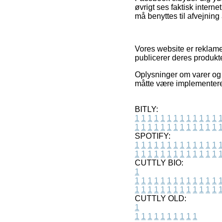
øvrigt ses faktisk inter
må benyttes til afvejning
Vores website er reklamef
publicerer deres produkte
Oplysninger om varer og f
måtte være implementeret
BITLY:
1
1
1
1
1
1
1
1
1
1
1
1
1
1
1
1
1
1
1
1
1
1
1
1
1
1
SPOTIFY:
1
1
1
1
1
1
1
1
1
1
1
1
1
1
1
1
1
1
1
1
1
1
1
1
1
1
CUTTLY BIO:
1
1
1
1
1
1
1
1
1
1
1
1
1
1
1
1
1
1
1
1
1
1
1
1
1
1
1
CUTTLY OLD:
1
1
1
1
1
1
1
1
1
1
1