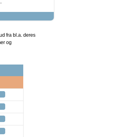
.
 fra bl.a. deres
mer og