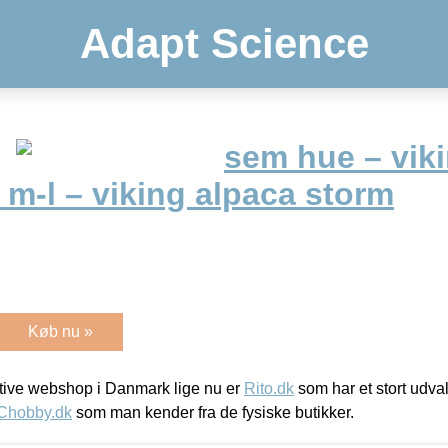
Adapt Science
sem hue – vik
– m-l – viking alpaca storm
Køb nu »
ive webshop i Danmark lige nu er
Rito.dk
som har et stort udval
Chobby.dk
som man kender fra de fysiske butikker.