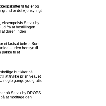
eopskrifter til trøjer og
n grund er det øjensynligt
r, eksempelvis Selvik by
d fra at bestillingen
d af døren inden
or et fastsat beløb. Som
lfælde – uden hensyn til
 pakke til et
skellige butikker på
til at trykke prisniveauet
dda nogle gange yde gratis
tkoder på Selvik by DROPS
r på at modtage den