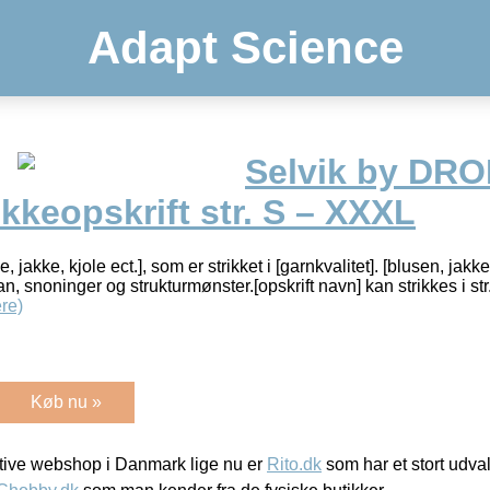
Adapt Science
Selvik by DRO
ikkeopskrift str. S – XXXL
e, jakke, kjole ect.], som er strikket i [garnkvalitet]. [blusen, jakke
, snoninger og strukturmønster.[opskrift navn] kan strikkes i st
re)
Køb nu »
ive webshop i Danmark lige nu er
Rito.dk
som har et stort udval