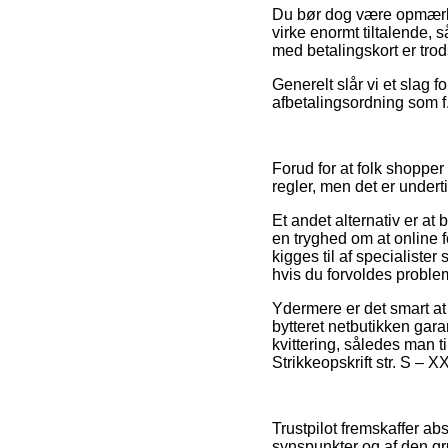
Du bør dog være opmærksom
virke enormt tiltalende, 
med betalingskort er trods
Generelt slår vi et slag 
afbetalingsordning som f
Forud for at folk shopp
regler, men det er undert
Et andet alternativ er at
en tryghed om at online 
kigges til af specialiste
hvis du forvoldes problem
Ydermere er det smart at
bytteret netbutikken gara
kvittering, således man 
Strikkeopskrift str. S – 
Trustpilot fremskaffer a
synspunkter og af den gr