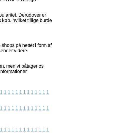
opularitet. Derudover er
køb, hvilket tillige burde
 shops på nettet i form af
sender videre
en, men vi påtager os
 informationer.
1
1
1
1
1
1
1
1
1
1
1
1
1
1
1
1
1
1
1
1
1
1
1
1
1
1
1
1
1
1
1
1
1
1
1
1
1
1
1