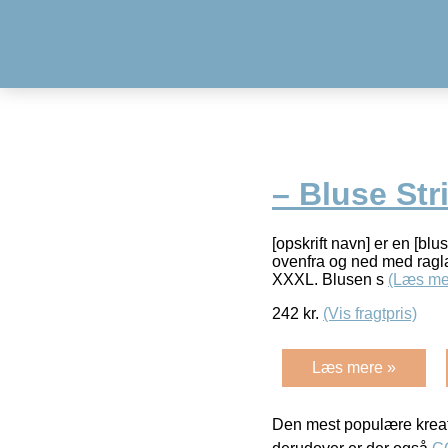
– Bluse Str
[opskrift navn] er en [blus
ovenfra og ned med raglan
XXXL. Blusen s
(Læs me
242
kr.
(Vis fragtpris)
Læs mere »
Den mest populære kreat