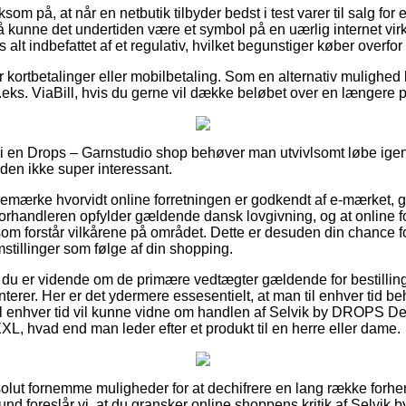
 på, at når en netbutik tilbyder bedst i test varer til salg for
så kunne det undertiden være et symbol på en uærlig internet vir
 alt indbefattet af et regulativ, hvilket begunstiger køber overfo
for kortbetalinger eller mobilbetaling. Som en alternativ mulighed
.eks. ViaBill, hvis du gerne vil dække beløbet over en længere 
er i en Drops – Garnstudio shop behøver man utvivlsomt løbe 
iden ikke super interessant.
 bemærke hvorvidt online forretningen er godkendt af e-mærket, 
forhandleren opfylder gældende dansk lovgivning, og at online f
r som forstår vilkårene på området. Dette er desuden din chance 
stillinger som følge af din shopping.
 du er vidende om de primære vedtægter gældende for bestillin
nterer. Her er det ydermere essesentielt, at man til enhver tid b
til enhver tid vil kunne vidne om handlen af Selvik by DROPS D
XXXL, hvad end man leder efter et produkt til en herre eller dame.
bsolut fornemme muligheder for at dechifrere en lang række fo
und foreslår vi, at du gransker online shoppens kritik af Selvi