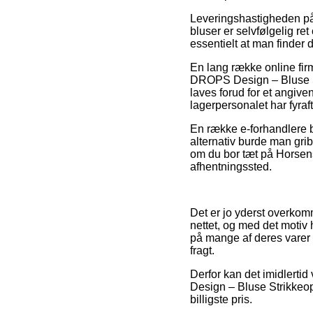
Leveringshastigheden på Op
bluser er selvfølgelig re
essentielt at man finde
En lang række online fir
DROPS Design – Bluse Str
laves forud for et angive
lagerpersonalet har fyraf
En række e-forhandlere by
alternativ burde man gribe
om du bor tæt på Horsens, 
afhentningssted.
Det er jo yderst overkomm
nettet, og med det motiv 
på mange af deres varer –
fragt.
Derfor kan det imidlerti
Design – Bluse Strikkeop
billigste pris.