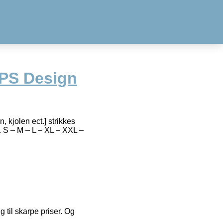
PS Design
n, kjolen ect.] strikkes
r. S – M – L – XL – XXL –
g til skarpe priser. Og