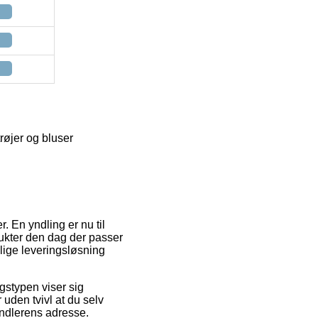
trøjer og bluser
. En yndling er nu til
ukter den dag der passer
lige leveringsløsning
ngstypen viser sig
 uden tvivl at du selv
handlerens adresse.