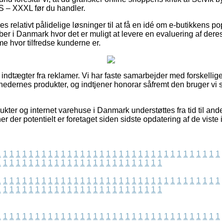
. S – XXXL før du handler.
es relativt pålidelige løsninger til at få en idé om e-butikkens p
r i Danmark hvor det er muligt at levere en evaluering af deres 
me hvor tilfredse kunderne er.
f indtægter fra reklamer. Vi har faste samarbejder med forskellige
hedernes produkter, og indtjener honorar såfremt den bruger vi 
kter og internet varehuse i Danmark understøttes fra tid til and
ner der potentielt er foretaget siden sidste opdatering af de viste
1
1
1
1
1
1
1
1
1
1
1
1
1
1
1
1
1
1
1
1
1
1
1
1
1
1
1
1
1
1
1
1
1
1
1
1
1
1
1
1
1
1
1
1
1
1
1
1
1
1
1
1
1
1
1
1
1
1
1
1
1
1
1
1
1
1
1
1
1
1
1
1
1
1
1
1
1
1
1
1
1
1
1
1
1
1
1
1
1
1
1
1
1
1
1
1
1
1
1
1
1
1
1
1
1
1
1
1
1
1
1
1
1
1
1
1
1
1
1
1
1
1
1
1
1
1
1
1
1
1
1
1
1
1
1
1
1
1
1
1
1
1
1
1
1
1
1
1
1
1
1
1
1
1
1
1
1