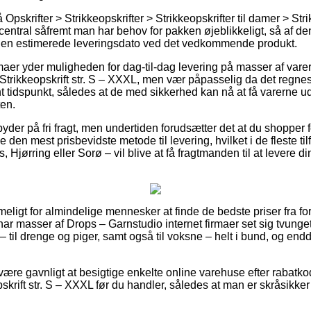
skrifter > Strikkeopskrifter > Strikkeopskrifter til damer > Strikk
t central såfremt man har behov for pakken øjeblikkeligt, så af de
r den estimerede leveringsdato ved det vedkommende produkt.
maer yder muligheden for dag-til-dag levering på masser af vare
ikkeopskrift str. S – XXXL, men vær påpasselig da det regnes u
nt tidspunkt, således at de med sikkerhed kan nå at få varerne u
ten.
der på fri fragt, men undertiden forudsætter det at du shopper f
 den mest prisbevidste metode til levering, hvilket i de fleste ti
Hjørring eller Sorø – vil blive at få fragtmanden til at levere din
eligt for almindelige mennesker at finde de bedste priser fra for
har masser af Drops – Garnstudio internet firmaer set sig tvunget 
 til drenge og piger, samt også til voksne – helt i bund, og en
d være gavnligt at besigtige enkelte online varehuse efter raba
skrift str. S – XXXL før du handler, således at man er skråsikke