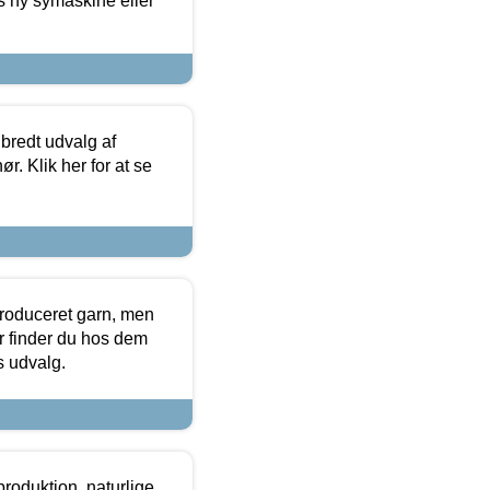
s ny symaskine eller
 bredt udvalg af
r. Klik her for at se
produceret garn, men
or finder du hos dem
es udvalg.
roduktion, naturlige