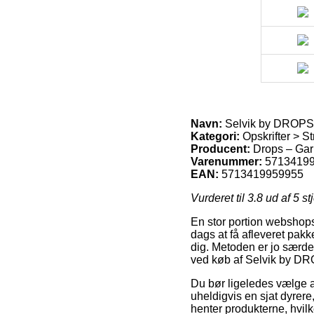
Navn:
Selvik by DROPS D
Kategori:
Opskrifter > Str
Producent:
Drops – Gar
Varenummer:
5713419
EAN:
5713419959955
Vurderet til
3.8
ud af 5 st
En stor portion webshops 
dags at få afleveret pak
dig. Metoden er jo særde
ved køb af Selvik by DRO
Du bør ligeledes vælge at 
uheldigvis en sjat dyrere
henter produkterne, hvilk