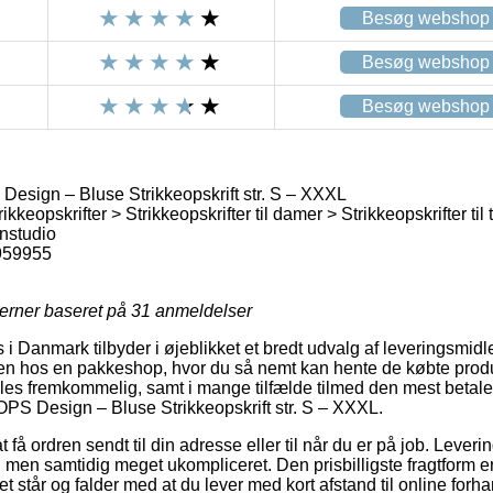
Besøg webshop
Besøg webshop
Besøg webshop
esign – Bluse Strikkeopskrift str. S – XXXL
ikkeopskrifter > Strikkeopskrifter til damer > Strikkeopskrifter til 
nstudio
959955
jerner baseret på
31
anmeldelser
i Danmark tilbyder i øjeblikket et bredt udvalg af leveringsmidler
ken hos en pakkeshop, hvor du så nemt kan hente de købte prod
les fremkommelig, samt i mange tilfælde tilmed den mest betale
PS Design – Bluse Strikkeopskrift str. S – XXXL.
få ordren sendt til din adresse eller til når du er på job. Leveri
, men samtidig meget ukompliceret. Den prisbilligste fragtform er
et står og falder med at du lever med kort afstand til online for