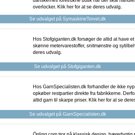
danskernes foretrukne butik når der skal handle
overlocker. Klik her for at se deres udvalg.
Se udvalget på SymaskineTorvet.dk
Hos Stofgiganten.dk forsøger de altid at have et
skønne metervarestoffer, snitmønstre og sytilbehø
deres udvalg.
Se udvalget på Stofgiganten.dk
Hos GarnSpecialisten.dk forhandler de ikke ny
opkøber restpartier direkte fra fabrikkerne. Derf
altid garn til skarpe priser. Klik her for at se der
Se udvalget på GarnSpecialisten.dk
Önling.com tror på klassisk design, bæredygtig p