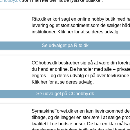
Chobby.dk
som man kender fra de fysiske butikker.
Rito.dk er kort sagt en online hobby butik med h
levering og et stort sortiment som de sælger både
institutioner. Klik her for at se deres udvalg.
Se udvalget på Rito.dk
CChobby.dk bestræber sig på at være din foretr
du handler online. De handler med alle – private,
engros – og deres udvalg er på over tolvtusinde 
Klik her for at se deres udvalg.
Se udvalget på CChobby.dk
SymaskineTorvet.dk er en familievirksomhed der
tilbage, og de lægger en stor ære i at sælge pro
kvalitet til de bedste priser. De har en klar mål