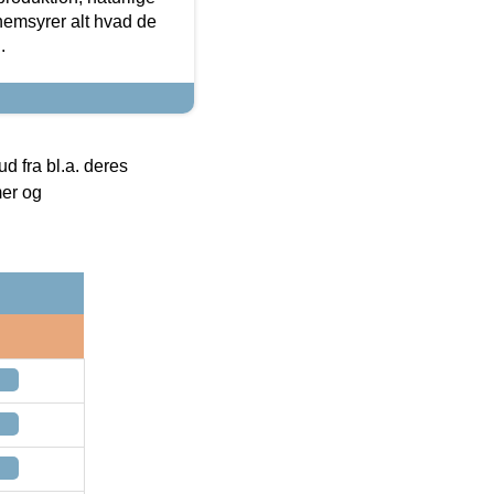
nemsyrer alt hvad de
.
 fra bl.a. deres
mer og