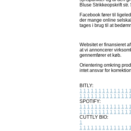
Bluse Strikkeopskrift str
Facebook fører til ligeled
der mange online selskabe
tages i brug til at bedøm
Websitet er finansieret a
at vi annoncerer virksom
gennemfører et køb.
Orientering omkring produ
intet ansvar for korrektio
BITLY:
1
1
1
1
1
1
1
1
1
1
1
1
1
1
1
1
1
1
1
1
1
1
1
1
1
1
SPOTIFY:
1
1
1
1
1
1
1
1
1
1
1
1
1
1
1
1
1
1
1
1
1
1
1
1
1
1
CUTTLY BIO:
1
1
1
1
1
1
1
1
1
1
1
1
1
1