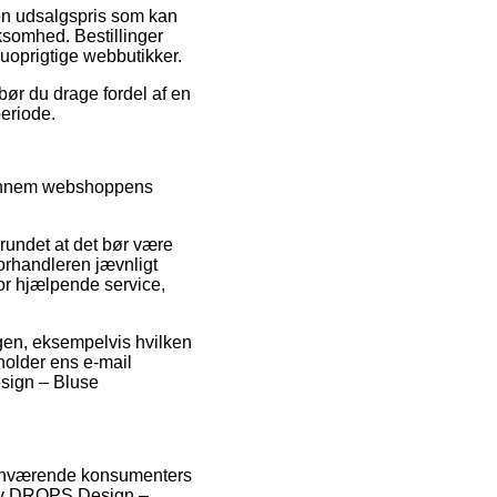
 en udsalgspris som kan
ksomhed. Bestillinger
r uoprigtige webbutikker.
 bør du drage fordel af en
periode.
igennem webshoppens
grundet at det bør være
orhandleren jævnligt
for hjælpende service,
gen, eksempelvis hvilken
eholder ens e-mail
esign – Bluse
rhenværende konsumenters
k by DROPS Design –