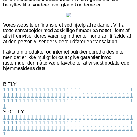
benyttes til at vurdere hvor glade kunderne er.
Vores website er finansieret ved hjælp af reklamer. Vi har
tætte samarbejder med adskillige firmaer på nettet i form af
at vi fremviser deres varer, og indhenter honorar i tilfælde af
at den person vi sender videre udfører en transaktion.
Fakta om produkter og internet butikker opretholdes ofte,
men det er ikke muligt for os at give garantier imod
justeringer der måtte være lavet efter at vi sidst opdaterede
hjemmesidens data.
BITLY:
1
1
1
1
1
1
1
1
1
1
1
1
1
1
1
1
1
1
1
1
1
1
1
1
1
1
1
1
1
1
1
1
1
1
1
1
1
1
1
1
1
1
1
1
1
1
1
1
1
1
1
1
1
1
1
1
1
1
1
1
1
1
1
1
1
1
1
1
1
1
1
1
1
1
1
1
1
1
1
1
1
1
1
1
1
1
1
1
1
1
1
1
1
1
1
1
1
1
1
1
SPOTIFY:
1
1
1
1
1
1
1
1
1
1
1
1
1
1
1
1
1
1
1
1
1
1
1
1
1
1
1
1
1
1
1
1
1
1
1
1
1
1
1
1
1
1
1
1
1
1
1
1
1
1
1
1
1
1
1
1
1
1
1
1
1
1
1
1
1
1
1
1
1
1
1
1
1
1
1
1
1
1
1
1
1
1
1
1
1
1
1
1
1
1
1
1
1
1
1
1
1
1
1
1