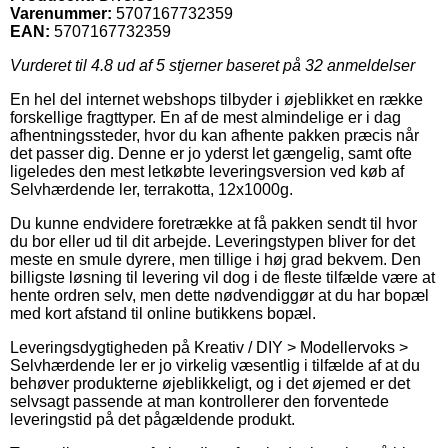
Varenummer:
5707167732359
EAN:
5707167732359
Vurderet til
4.8
ud af 5 stjerner baseret på
32
anmeldelser
En hel del internet webshops tilbyder i øjeblikket en række
forskellige fragttyper. En af de mest almindelige er i dag
afhentningssteder, hvor du kan afhente pakken præcis når
det passer dig. Denne er jo yderst let gængelig, samt ofte
ligeledes den mest letkøbte leveringsversion ved køb af
Selvhærdende ler, terrakotta, 12x1000g.
Du kunne endvidere foretrække at få pakken sendt til hvor
du bor eller ud til dit arbejde. Leveringstypen bliver for det
meste en smule dyrere, men tillige i høj grad bekvem. Den
billigste løsning til levering vil dog i de fleste tilfælde være at
hente ordren selv, men dette nødvendiggør at du har bopæl
med kort afstand til online butikkens bopæl.
Leveringsdygtigheden på Kreativ / DIY > Modellervoks >
Selvhærdende ler er jo virkelig væsentlig i tilfælde af at du
behøver produkterne øjeblikkeligt, og i det øjemed er det
selvsagt passende at man kontrollerer den forventede
leveringstid på det pågældende produkt.