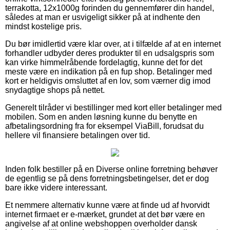
terrakotta, 12x1000g forinden du gennemfører din handel,
således at man er usvigeligt sikker på at indhente den
mindst kostelige pris.
Du bør imidlertid være klar over, at i tilfælde af at en internet
forhandler udbyder deres produkter til en udsalgspris som
kan virke himmelråbende fordelagtig, kunne det for det
meste være en indikation på en fup shop. Betalinger med
kort er heldigvis omsluttet af en lov, som værner dig imod
snydagtige shops på nettet.
Generelt tilråder vi bestillinger med kort eller betalinger med
mobilen. Som en anden løsning kunne du benytte en
afbetalingsordning fra for eksempel ViaBill, forudsat du
hellere vil finansiere betalingen over tid.
Inden folk bestiller på en Diverse online forretning behøver
de egentlig se på dens forretningsbetingelser, det er dog
bare ikke videre interessant.
Et nemmere alternativ kunne være at finde ud af hvorvidt
internet firmaet er e-mærket, grundet at det bør være en
angivelse af at online webshoppen overholder dansk