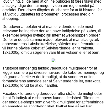
lovgivning, tillige med at online butikken tit føres tilsyn med
af sagkyndige der har megen viden om reglementet på
området. Derudover tilbydes du chance for at få bistand, for
så vidt du udsættes for problemer i processen med din
shopping.
Derudover anbefaler vi at man er vidende om de mest
relevante betingelser der kan have indflydelse på købet, til
eksempel hvilken byttepolitik internet webshoppen bruger.
Derfor er det på samme måde relevant, at man stadigvæk
opbevarer ens købsbekræftelse, således man fremadrettet
vil kunne påvise købet af Selvhærdende ler, terrakotta,
12x1000g, om du søger en vare til en voksen eller et barn.
Trustpilot bringer dig faktisk værdifulde muligheder for at
kigge nærmere på diverse nuværende køberes meninger og
på grund af dette er det fornuftigt, at du sonderer online
forhandlerens anmeldelser af Selvhærdende ler, terrakotta,
12x1000g forud for at du handler.
Facebook forærer dig derudover ultra strålende muligheder
for at få indtryk af e-shoppens kundetilfredshed. Tilmed er
der endda e-shops som giver folk mulighed for at frembringe
en anmeldelse af ordreforløbet, hvilket lige så vel kan