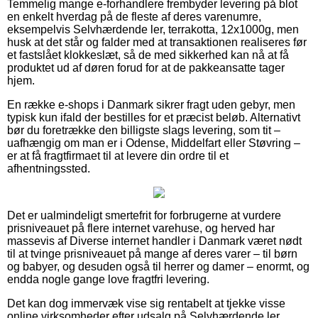
Temmelig mange e-forhandlere frembyder levering på blot
en enkelt hverdag på de fleste af deres varenumre,
eksempelvis Selvhærdende ler, terrakotta, 12x1000g, men
husk at det står og falder med at transaktionen realiseres før
et fastslået klokkeslæt, så de med sikkerhed kan nå at få
produktet ud af døren forud for at de pakkeansatte tager
hjem.
En række e-shops i Danmark sikrer fragt uden gebyr, men
typisk kun ifald der bestilles for et præcist beløb. Alternativt
bør du foretrække den billigste slags levering, som tit –
uafhængig om man er i Odense, Middelfart eller Støvring –
er at få fragtfirmaet til at levere din ordre til et
afhentningssted.
Det er ualmindeligt smertefrit for forbrugerne at vurdere
prisniveauet på flere internet varehuse, og herved har
massevis af Diverse internet handler i Danmark været nødt
til at tvinge prisniveauet på mange af deres varer – til børn
og babyer, og desuden også til herrer og damer – enormt, og
endda nogle gange love fragtfri levering.
Det kan dog immervæk vise sig rentabelt at tjekke visse
online virksomheder efter udsalg på Selvhærdende ler,