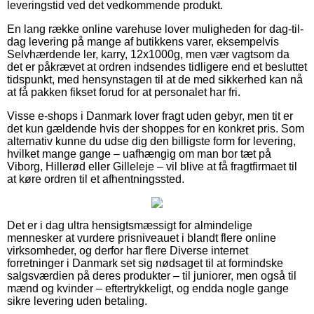
leveringstid ved det vedkommende produkt.
En lang række online varehuse lover muligheden for dag-til-
dag levering på mange af butikkens varer, eksempelvis
Selvhærdende ler, karry, 12x1000g, men vær vagtsom da
det er påkrævet at ordren indsendes tidligere end et besluttet
tidspunkt, med hensynstagen til at de med sikkerhed kan nå
at få pakken fikset forud for at personalet har fri.
Visse e-shops i Danmark lover fragt uden gebyr, men tit er
det kun gældende hvis der shoppes for en konkret pris. Som
alternativ kunne du udse dig den billigste form for levering,
hvilket mange gange – uafhængig om man bor tæt på
Viborg, Hillerød eller Gilleleje – vil blive at få fragtfirmaet til
at køre ordren til et afhentningssted.
Det er i dag ultra hensigtsmæssigt for almindelige
mennesker at vurdere prisniveauet i blandt flere online
virksomheder, og derfor har flere Diverse internet
forretninger i Danmark set sig nødsaget til at formindske
salgsværdien på deres produkter – til juniorer, men også til
mænd og kvinder – eftertrykkeligt, og endda nogle gange
sikre levering uden betaling.