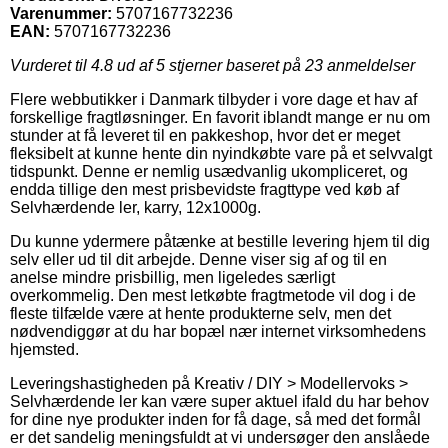
Varenummer:
5707167732236
EAN:
5707167732236
Vurderet til
4.8
ud af 5 stjerner baseret på
23
anmeldelser
Flere webbutikker i Danmark tilbyder i vore dage et hav af
forskellige fragtløsninger. En favorit iblandt mange er nu om
stunder at få leveret til en pakkeshop, hvor det er meget
fleksibelt at kunne hente din nyindkøbte vare på et selvvalgt
tidspunkt. Denne er nemlig usædvanlig ukompliceret, og
endda tillige den mest prisbevidste fragttype ved køb af
Selvhærdende ler, karry, 12x1000g.
Du kunne ydermere påtænke at bestille levering hjem til dig
selv eller ud til dit arbejde. Denne viser sig af og til en
anelse mindre prisbillig, men ligeledes særligt
overkommelig. Den mest letkøbte fragtmetode vil dog i de
fleste tilfælde være at hente produkterne selv, men det
nødvendiggør at du har bopæl nær internet virksomhedens
hjemsted.
Leveringshastigheden på Kreativ / DIY > Modellervoks >
Selvhærdende ler kan være super aktuel ifald du har behov
for dine nye produkter inden for få dage, så med det formål
er det sandelig meningsfuldt at vi undersøger den anslåede