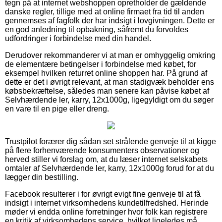
tegn på at internet webshoppen opretholder de gældende
danske regler, tillige med at online firmaet fra tid til anden
gennemses af fagfolk der har indsigt i lovgivningen. Dette er
en god anledning til opbakning, såfremt du forvoldes
udfordringer i forbindelse med din handel.
Derudover rekommanderer vi at man er omhyggelig omkring
de elementære betingelser i forbindelse med købet, for
eksempel hvilken returret online shoppen har. På grund af
dette er det i øvrigt relevant, at man stadigvæk beholder ens
købsbekræftelse, således man senere kan påvise købet af
Selvhærdende ler, karry, 12x1000g, ligegyldigt om du søger
en vare til en pige eller dreng.
Trustpilot forærer dig sådan set strålende genveje til at kigge
på flere forhenværende konsumenters observationer og
herved stiller vi forslag om, at du læser internet selskabets
omtaler af Selvhærdende ler, karry, 12x1000g forud for at du
lægger din bestilling.
Facebook resulterer i for øvrigt evigt fine genveje til at få
indsigt i internet virksomhedens kundetilfredshed. Herinde
møder vi endda online forretninger hvor folk kan registrere
en kritik af virksomhedens service, hvilket ligeledes må