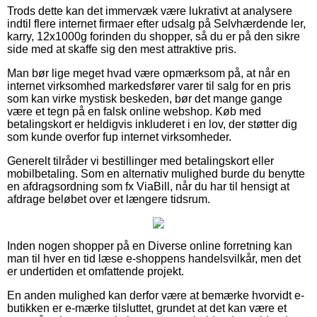
Trods dette kan det immervæk være lukrativt at analysere
indtil flere internet firmaer efter udsalg på Selvhærdende ler,
karry, 12x1000g forinden du shopper, så du er på den sikre
side med at skaffe sig den mest attraktive pris.
Man bør lige meget hvad være opmærksom på, at når en
internet virksomhed markedsfører varer til salg for en pris
som kan virke mystisk beskeden, bør det mange gange
være et tegn på en falsk online webshop. Køb med
betalingskort er heldigvis inkluderet i en lov, der støtter dig
som kunde overfor fup internet virksomheder.
Generelt tilråder vi bestillinger med betalingskort eller
mobilbetaling. Som en alternativ mulighed burde du benytte
en afdragsordning som fx ViaBill, når du har til hensigt at
afdrage beløbet over et længere tidsrum.
Inden nogen shopper på en Diverse online forretning kan
man til hver en tid læse e-shoppens handelsvilkår, men det
er undertiden et omfattende projekt.
En anden mulighed kan derfor være at bemærke hvorvidt e-
butikken er e-mærke tilsluttet, grundet at det kan være et