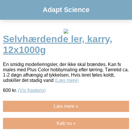
Adapt Science
Selvhærdende ler, karry,
12x1000g
En smidig modelleringsler, der ikke skal brændes. Kan fx
males med Plus Color hobbymaling efter tørring. Tørretid ca.
1-2 døgn afhængig af tykkelsen. Hvis leret føles koldt,
udskiller det stadig vand
(Læs mere)
600
kr.
(Vis fragtpris)
Læs mere »
Køb nu »