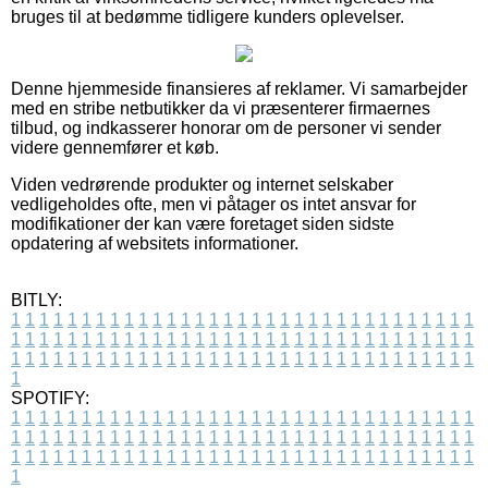
bruges til at bedømme tidligere kunders oplevelser.
Denne hjemmeside finansieres af reklamer. Vi samarbejder
med en stribe netbutikker da vi præsenterer firmaernes
tilbud, og indkasserer honorar om de personer vi sender
videre gennemfører et køb.
Viden vedrørende produkter og internet selskaber
vedligeholdes ofte, men vi påtager os intet ansvar for
modifikationer der kan være foretaget siden sidste
opdatering af websitets informationer.
BITLY:
1
1
1
1
1
1
1
1
1
1
1
1
1
1
1
1
1
1
1
1
1
1
1
1
1
1
1
1
1
1
1
1
1
1
1
1
1
1
1
1
1
1
1
1
1
1
1
1
1
1
1
1
1
1
1
1
1
1
1
1
1
1
1
1
1
1
1
1
1
1
1
1
1
1
1
1
1
1
1
1
1
1
1
1
1
1
1
1
1
1
1
1
1
1
1
1
1
1
1
1
SPOTIFY:
1
1
1
1
1
1
1
1
1
1
1
1
1
1
1
1
1
1
1
1
1
1
1
1
1
1
1
1
1
1
1
1
1
1
1
1
1
1
1
1
1
1
1
1
1
1
1
1
1
1
1
1
1
1
1
1
1
1
1
1
1
1
1
1
1
1
1
1
1
1
1
1
1
1
1
1
1
1
1
1
1
1
1
1
1
1
1
1
1
1
1
1
1
1
1
1
1
1
1
1