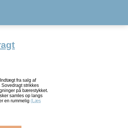
ragt
ndtægt fra salg af
s Sovedragt strikkes
gninger på bærestykket.
masker samles op langs
er en rummelig
(Læs