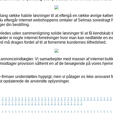
 lang række habile løsninger til at eftergå en række øvrige købe
t du eftergår internet webshoppens omtaler af Selmas sovedrag
ger din bestilling.
eledes uden sammenligning solide løsninger til at få kendskab ti
øder vi nogle internet forretninger hvor man kan nedfælde en ev
d må drages fordel af til at fornemme kundernes tilfredshed.
f annonceindtægter. Vi samarbejder med masser af internet buti
 modtager provision såfremt en af de besøgende på vores hjemm
firmaer understøttes hyppigt, men vi påtager os ikke ansvaret fo
nest opdaterede de anvendte oplysninger.
1
1
1
1
1
1
1
1
1
1
1
1
1
1
1
1
1
1
1
1
1
1
1
1
1
1
1
1
1
1
1
1
1
1
1
1
1
1
1
1
1
1
1
1
1
1
1
1
1
1
1
1
1
1
1
1
1
1
1
1
1
1
1
1
1
1
1
1
1
1
1
1
1
1
1
1
1
1
1
1
1
1
1
1
1
1
1
1
1
1
1
1
1
1
1
1