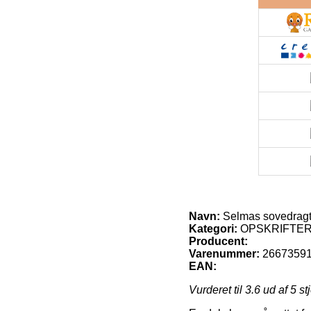
Navn:
Selmas sovedragt 
Kategori:
OPSKRIFTER 
Producent:
Varenummer:
2667359
EAN:
Vurderet til
3.6
ud af 5 st