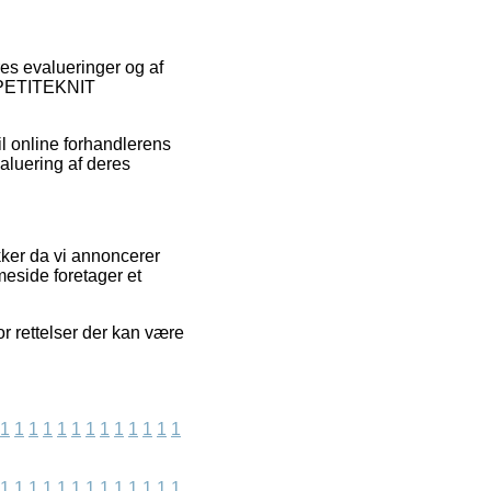
res evalueringer og af
t PETITEKNIT
l online forhandlerens
aluering af deres
kker da vi annoncerer
eside foretager et
r rettelser der kan være
1
1
1
1
1
1
1
1
1
1
1
1
1
1
1
1
1
1
1
1
1
1
1
1
1
1