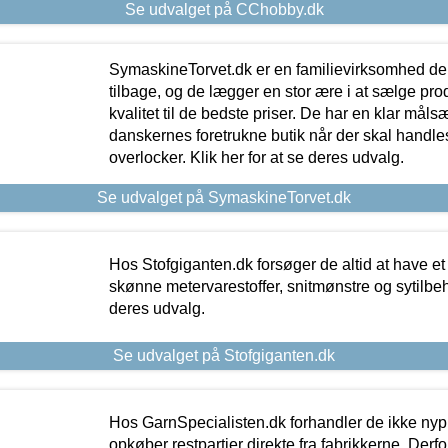
Se udvalget på CChobby.dk
SymaskineTorvet.dk er en familievirksomhed der
tilbage, og de lægger en stor ære i at sælge pro
kvalitet til de bedste priser. De har en klar mål
danskernes foretrukne butik når der skal handle
overlocker. Klik her for at se deres udvalg.
Se udvalget på SymaskineTorvet.dk
Hos Stofgiganten.dk forsøger de altid at have et
skønne metervarestoffer, snitmønstre og sytilbehø
deres udvalg.
Se udvalget på Stofgiganten.dk
Hos GarnSpecialisten.dk forhandler de ikke ny
opkøber restpartier direkte fra fabrikkerne. Derf