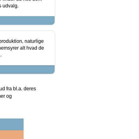
es udvalg.
roduktion, naturlige
nemsyrer alt hvad de
.
 fra bl.a. deres
mer og