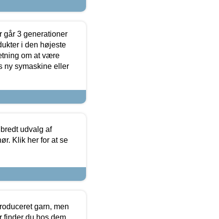
 går 3 generationer
dukter i den højeste
sætning om at være
s ny symaskine eller
 bredt udvalg af
r. Klik her for at se
produceret garn, men
or finder du hos dem