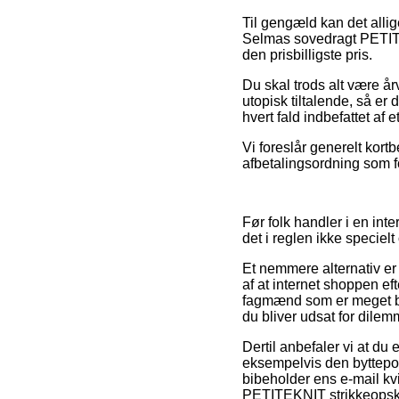
Til gengæld kan det alli
Selmas sovedragt PETITEKN
den prisbilligste pris.
Du skal trods alt være år
utopisk tiltalende, så er
hvert fald indbefattet af
Vi foreslår generelt kort
afbetalingsordning som fo
Før folk handler i en in
det i reglen ikke speciel
Et nemmere alternativ er
af at internet shoppen e
fagmænd som er meget be
du bliver udsat for dilem
Dertil anbefaler vi at d
eksempelvis den byttepoli
bibeholder ens e-mail kv
PETITEKNIT strikkeopskri