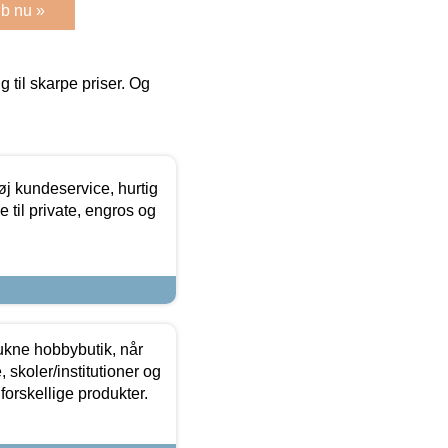
b nu »
g til skarpe priser. Og
øj kundeservice, hurtig
 til private, engros og
ukne hobbybutik, når
 skoler/institutioner og
forskellige produkter.