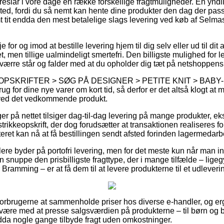
reslår i vore dage en række forskellige fragtmuligheder. En yndlin
ssted, fordi du så nemt kan hente dine produkter den dag der pas
mt tit endda den mest betalelige slags levering ved køb af Sel
for og imod at bestille levering hjem til dig selv eller ud til dit
t, men tillige ualmindeligt smertefri. Den billigste mulighed for 
værre står og falder med at du opholder dig tæt på netshoppens
på OPSKRIFTER > SØG PÅ DESIGNER > PETITE KNIT > BABY-B
 for dine nye varer om kort tid, så derfor er det altså klogt at 
 ved det vedkommende produkt.
ger på nettet tilsiger dag-til-dag levering på mange produkter, 
kkeopskrift, der dog forudsætter at transaktionen realiseres foru
teret kan nå at få bestillingen sendt afsted forinden lagermeda
ere byder på portofri levering, men for det meste kun når man in
n snuppe den prisbilligste fragttype, der i mange tilfælde – lige
 Bramming – er at få dem til at levere produkterne til et udleveri
r forbrugerne at sammenholde priser hos diverse e-handler, og ergo
være med at presse salgsværdien på produkterne – til børn og b
dda nogle gange tilbyde fragt uden omkostninger.