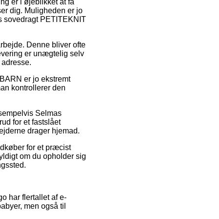
g er i øjeblikket at få
ser dig. Muligheden er jo
mas sovedragt PETITEKNIT
 arbejde. Denne bliver ofte
levering er unægtelig selv
 adresse.
ARN er jo ekstremt
man kontrollerer den
eksempelvis Selmas
d for et fastslået
rbejderne drager hjemad.
dkøber for et præcist
gyldigt om du opholder sig
ngssted.
 har flertallet af e-
abyer, men også til