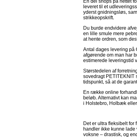
En del shops på nettet fo
leveret til et udlevering
yderst gnidningsløs, sa
strikkeopskrift.
Du burde endvidere afveje 
en lille smule mere pebre
at hente ordren, som des
Antal dages levering 
afgørende om man har brug
estimerede leveringstid
Størstedelen af forretnin
sovedragt PETITEKNIT stri
tidspunkt, så at de garan
En række online forhandl
beløb. Alternativt kan ma
i Holstebro, Holbæk eller
Det er ultra fleksibelt fo
handler ikke kunne lade 
voksne – drastisk, og en