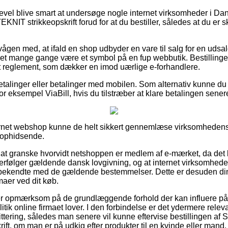
gevel blive smart at undersøge nogle internet virksomheder i Da
IT strikkeopskrift forud for at du bestiller, således at du er 
vågen med, at ifald en shop udbyder en vare til salg for en udsa
 det mange gange være et symbol på en fup webbutik. Bestillinger
 et reglement, som dækker en imod uærlige e-forhandlere.
betalinger eller betalinger med mobilen. Som alternativ kunne du
r eksempel ViaBill, hvis du tilstræber at klare betalingen sener
ternet webshop kunne de helt sikkert gennemlæse virksomhedens
t ophidsende.
 at granske hvorvidt netshoppen er medlem af e-mærket, da det
fterfølger gældende dansk lovgivning, og at internet virksomhed
kendte med de gældende bestemmelser. Dette er desuden din ge
maer ved dit køb.
u er opmærksom på de grundlæggende forhold der kan influere p
tik online firmaet lover. I den forbindelse er det ydermere rele
ittering, således man senere vil kunne eftervise bestillingen af
ft, om man er på udkig efter produkter til en kvinde eller mand.