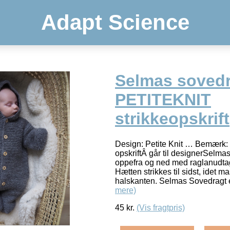
Adapt Science
Selmas soved
PETITEKNIT
strikkeopskrift
Design: Petite Knit … Bemærk: I
opskriftÂ går til designerSelma
oppefra og ned med raglanudta
Hætten strikkes til sidst, idet 
halskanten. Selmas Sovedragt 
mere)
45
kr.
(Vis fragtpris)