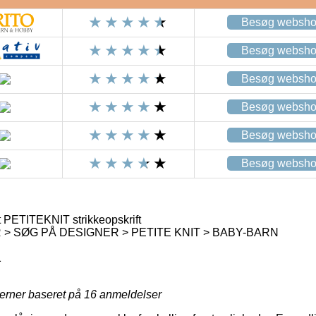
Besøg websh
Besøg websh
Besøg websh
Besøg websh
Besøg websh
Besøg websh
PETITEKNIT strikkeopskrift
> SØG PÅ DESIGNER > PETITE KNIT > BABY-BARN
1
jerner baseret på
16
anmeldelser