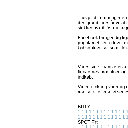
Trustpilot frembringer en
den grund foreslår vi, a
strikkeopskrift før du læg
Facebook bringer dig lig
popularitet. Derudover m
købsoplevelse, som tilme
Vores side finansieres a
firmaernes produkter, og
indkøb.
Viden omkring varer og e-
realiseret efter at vi se
BITLY:
1
1
1
1
1
1
1
1
1
1
1
1
1
1
1
1
1
1
1
1
1
1
1
1
1
1
SPOTIFY:
1
1
1
1
1
1
1
1
1
1
1
1
1