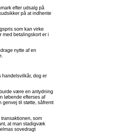
nmark efter udsalg på
skudsikker på at indhente
lgspris som kan virke
 med betalingskort er i
 drage nytte af en
e.
 handelsvilkår, dog er
 burde være en antydning
en løbende efterses af
nvej til støtte, såfremt
å transaktionen, som
vant, at man stadigvæk
 Selmas sovedragt