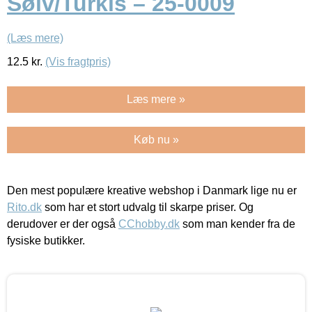
Sølv/Turkis – 25-0009
(Læs mere)
12.5
kr.
(Vis fragtpris)
Læs mere »
Køb nu »
Den mest populære kreative webshop i Danmark lige nu er
Rito.dk
som har et stort udvalg til skarpe priser. Og
derudover er der også
CChobby.dk
som man kender fra de
fysiske butikker.