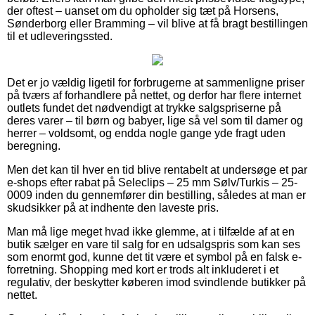
der oftest – uanset om du opholder sig tæt på Horsens,
Sønderborg eller Bramming – vil blive at få bragt bestillingen
til et udleveringssted.
Det er jo vældig ligetil for forbrugerne at sammenligne priser
på tværs af forhandlere på nettet, og derfor har flere internet
outlets fundet det nødvendigt at trykke salgspriserne på
deres varer – til børn og babyer, lige så vel som til damer og
herrer – voldsomt, og endda nogle gange yde fragt uden
beregning.
Men det kan til hver en tid blive rentabelt at undersøge et par
e-shops efter rabat på Seleclips – 25 mm Sølv/Turkis – 25-
0009 inden du gennemfører din bestilling, således at man er
skudsikker på at indhente den laveste pris.
Man må lige meget hvad ikke glemme, at i tilfælde af at en
butik sælger en vare til salg for en udsalgspris som kan ses
som enormt god, kunne det tit være et symbol på en falsk e-
forretning. Shopping med kort er trods alt inkluderet i et
regulativ, der beskytter køberen imod svindlende butikker på
nettet.