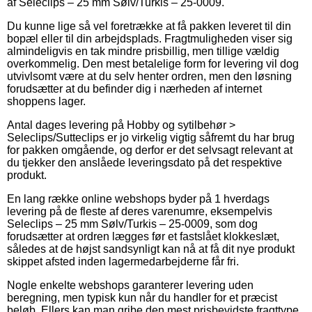
af Seleclips – 25 mm Sølv/Turkis – 25-0009.
Du kunne lige så vel foretrække at få pakken leveret til din
bopæl eller til din arbejdsplads. Fragtmuligheden viser sig
almindeligvis en tak mindre prisbillig, men tillige vældig
overkommelig. Den mest betalelige form for levering vil dog
utvivlsomt være at du selv henter ordren, men den løsning
forudsætter at du befinder dig i nærheden af internet
shoppens lager.
Antal dages levering på Hobby og sytilbehør >
Seleclips/Sutteclips er jo virkelig vigtig såfremt du har brug
for pakken omgående, og derfor er det selvsagt relevant at
du tjekker den anslåede leveringsdato på det respektive
produkt.
En lang række online webshops byder på 1 hverdags
levering på de fleste af deres varenumre, eksempelvis
Seleclips – 25 mm Sølv/Turkis – 25-0009, som dog
forudsætter at ordren lægges før et fastslået klokkeslæt,
således at de højst sandsynligt kan nå at få dit nye produkt
skippet afsted inden lagermedarbejderne får fri.
Nogle enkelte webshops garanterer levering uden
beregning, men typisk kun når du handler for et præcist
beløb. Ellers kan man gribe den mest prisbevidste fragttype,