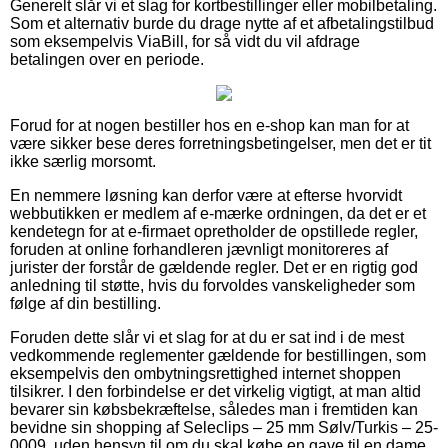
Generelt slår vi et slag for kortbestillinger eller mobilbetaling.
Som et alternativ burde du drage nytte af et afbetalingstilbud
som eksempelvis ViaBill, for så vidt du vil afdrage
betalingen over en periode.
Forud for at nogen bestiller hos en e-shop kan man for at
være sikker bese deres forretningsbetingelser, men det er tit
ikke særlig morsomt.
En nemmere løsning kan derfor være at efterse hvorvidt
webbutikken er medlem af e-mærke ordningen, da det er et
kendetegn for at e-firmaet opretholder de opstillede regler,
foruden at online forhandleren jævnligt monitoreres af
jurister der forstår de gældende regler. Det er en rigtig god
anledning til støtte, hvis du forvoldes vanskeligheder som
følge af din bestilling.
Foruden dette slår vi et slag for at du er sat ind i de mest
vedkommende reglementer gældende for bestillingen, som
eksempelvis den ombytningsrettighed internet shoppen
tilsikrer. I den forbindelse er det virkelig vigtigt, at man altid
bevarer sin købsbekræftelse, således man i fremtiden kan
bevidne sin shopping af Seleclips – 25 mm Sølv/Turkis – 25-
0009, uden hensyn til om du skal købe en gave til en dame