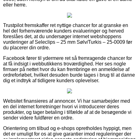
eller herre.
Trustpilot fremskaffer ret nyttige chancer for at granske en
hel del forhenværende kunders evalueringer og herved
foreslåes det, at du undersøger internet webshoppens
vurderinger af Seleclips – 25 mm Sølv/Turkis – 25-0009 før
du placerer din ordre.
Facebook fører til ydermere ret så fremragende chancer for
at få indsigt i webbutikkens troværdighed. Her ses nogle
firmaer på nettet hvor du kan frembringe en anmeldelse af
ordreforløbet, hvilket desuden burde tages i brug til at danne
dig et indtryk af tidligere kunders oplevelser.
Websitet finansieres af annoncer. Vi har samarbejder med
en del internet forretninger hvori vi introducerer deres
produkter, og tager betaling i tilfælde af at de besøgende vi
sender videre fuldfører en ordre.
Orientering om tilbud og e-shops opretholdes hyppigt, men
det er umuligt for os at give garantier imod reguleringer der