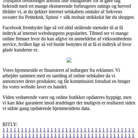
Trustpilot frembringer absolut fine muligheder for at gøre dig
bekendt med ret mange eksisterende forbrugeres ratings og herved
tilråder vi, at du tjekker internet selskabets omtaler af Sekvens
sweater fra Petiteknit, Spinni + silk mohair strikkekit før du shopper.
Facebook frembyder lige så vel altid strålende metoder til at få
indtryk af internet webshoppens popularitet. Tilmed ser vi mange
online firmaer hvor du kan afgive en anmeldelse af virksomhedens
service, hvilket lige så vel burde benyttes til at få et indtryk af hvor
glade kunderne er.
Vores hjemmeside er finansieret af indtægter fra reklamer. Vi
arbejder sammen med en samling af online selskaber da vi
annoncerer deres produkter, og får kommission forudsat en bruger
fra vores website laver en handel.
Viden vedrørende varer og online butikker opdateres hyppigt, men
vi kan ikke garantere imod ændringer der muligvis er realiseret siden
vi sidste gang opdaterede hjemmesidens data.
BITLY:
1
1
1
1
1
1
1
1
1
1
1
1
1
1
1
1
1
1
1
1
1
1
1
1
1
1
1
1
1
1
1
1
1
1
1
1
1
1
1
1
1
1
1
1
1
1
1
1
1
1
1
1
1
1
1
1
1
1
1
1
1
1
1
1
1
1
1
1
1
1
1
1