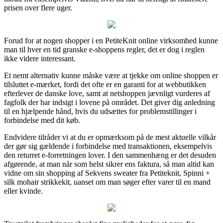
prisen over flere uger.
Forud for at nogen shopper i en PetiteKnit online virksomhed kunne
man til hver en tid granske e-shoppens regler, det er dog i reglen
ikke videre interessant.
Et nemt alternativ kunne måske være at tjekke om online shoppen er
tilsluttet e-mærket, fordi det ofte er en garanti for at webbutikken
efterlever de danske love, samt at netshoppen jævnligt vurderes af
fagfolk der har indsigt i lovene på området. Det giver dig anledning
til en hjælpende hånd, hvis du udsættes for problemstillinger i
forbindelse med dit køb.
Endvidere tilråder vi at du er opmærksom på de mest aktuelle vilkår
der gør sig gældende i forbindelse med transaktionen, eksempelvis
den returret e-forretningen lover. I den sammenhæng er det desuden
afgørende, at man når som helst sikrer ens faktura, så man altid kan
vidne om sin shopping af Sekvens sweater fra Petiteknit, Spinni +
silk mohair strikkekit, uanset om man søger efter varer til en mand
eller kvinde.