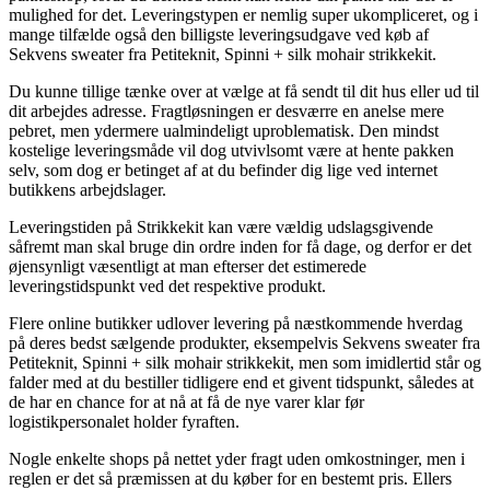
mulighed for det. Leveringstypen er nemlig super ukompliceret, og i
mange tilfælde også den billigste leveringsudgave ved køb af
Sekvens sweater fra Petiteknit, Spinni + silk mohair strikkekit.
Du kunne tillige tænke over at vælge at få sendt til dit hus eller ud til
dit arbejdes adresse. Fragtløsningen er desværre en anelse mere
pebret, men ydermere ualmindeligt uproblematisk. Den mindst
kostelige leveringsmåde vil dog utvivlsomt være at hente pakken
selv, som dog er betinget af at du befinder dig lige ved internet
butikkens arbejdslager.
Leveringstiden på Strikkekit kan være vældig udslagsgivende
såfremt man skal bruge din ordre inden for få dage, og derfor er det
øjensynligt væsentligt at man efterser det estimerede
leveringstidspunkt ved det respektive produkt.
Flere online butikker udlover levering på næstkommende hverdag
på deres bedst sælgende produkter, eksempelvis Sekvens sweater fra
Petiteknit, Spinni + silk mohair strikkekit, men som imidlertid står og
falder med at du bestiller tidligere end et givent tidspunkt, således at
de har en chance for at nå at få de nye varer klar før
logistikpersonalet holder fyraften.
Nogle enkelte shops på nettet yder fragt uden omkostninger, men i
reglen er det så præmissen at du køber for en bestemt pris. Ellers