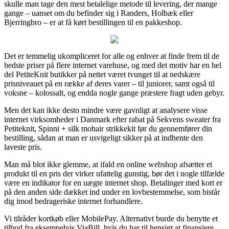
skulle man tage den mest betalelige metode til levering, der mange
gange – uanset om du befinder sig i Randers, Holbæk eller
Bjerringbro – er at få kørt bestillingen til en pakkeshop.
Det er temmelig ukompliceret for alle og enhver at finde frem til de
bedste priser på flere internet varehuse, og med det motiv har en hel
del PetiteKnit butikker på nettet været tvunget til at nedskære
prisniveauet på en række af deres varer – til juniorer, samt også til
voksne – kolossalt, og endda nogle gange præstere fragt uden gebyr.
Men det kan ikke desto mindre være gavnligt at analysere visse
internet virksomheder i Danmark efter rabat på Sekvens sweater fra
Petiteknit, Spinni + silk mohair strikkekit før du gennemfører din
bestilling, sådan at man er usvigeligt sikker på at indhente den
laveste pris.
Man må blot ikke glemme, at ifald en online webshop afsætter et
produkt til en pris der virker ufattelig gunstig, bør det i nogle tilfælde
være en indikator for en uægte internet shop. Betalinger med kort er
på den anden side dækket ind under en lovbestemmelse, som bistår
dig imod bedrageriske internet forhandlere.
Vi tilråder kortkøb eller MobilePay. Alternativt burde du benytte et
tilbud fra eksempelvis ViaBill, hvis du har til hensigt at finansiere