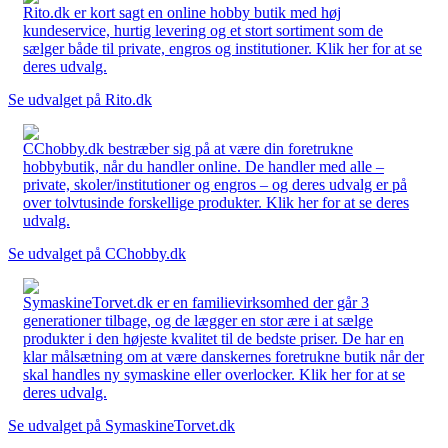
Rito.dk er kort sagt en online hobby butik med høj
kundeservice, hurtig levering og et stort sortiment som de
sælger både til private, engros og institutioner. Klik her for at se
deres udvalg.
Se udvalget på Rito.dk
CChobby.dk bestræber sig på at være din foretrukne
hobbybutik, når du handler online. De handler med alle –
private, skoler/institutioner og engros – og deres udvalg er på
over tolvtusinde forskellige produkter. Klik her for at se deres
udvalg.
Se udvalget på CChobby.dk
SymaskineTorvet.dk er en familievirksomhed der går 3
generationer tilbage, og de lægger en stor ære i at sælge
produkter i den højeste kvalitet til de bedste priser. De har en
klar målsætning om at være danskernes foretrukne butik når der
skal handles ny symaskine eller overlocker. Klik her for at se
deres udvalg.
Se udvalget på SymaskineTorvet.dk