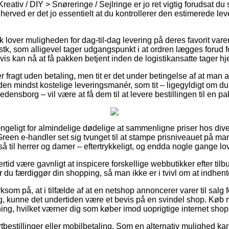
reativ / DIY > Snøreringe / Sejlringe er jo ret vigtig forudsat du 
herved er det jo essentielt at du kontrollerer den estimerede lev
 lover muligheden for dag-til-dag levering på deres favorit vare
k, som alligevel tager udgangspunkt i at ordren lægges forud for
is kan nå at få pakken betjent inden de logistikansatte tager hj
r fragt uden betaling, men tit er det under betingelse af at man af
den mindst kostelige leveringsmanér, som tit – ligegyldigt om d
edensborg – vil være at få dem til at levere bestillingen til en p
ængeligt for almindelige dødelige at sammenligne priser hos div
reen e-handler set sig tvunget til at stampe prisniveauet på mang
 til herrer og damer – eftertrykkeligt, og endda nogle gange lov
rtid være gavnligt at inspicere forskellige webbutikker efter tilb
du færdiggør din shopping, så man ikke er i tvivl om at indhent
m på, at i tilfælde af at en netshop annoncerer varer til salg f
g, kunne det undertiden være et bevis på en svindel shop. Køb me
tning, hvilket værner dig som køber imod uoprigtige internet shop
ortbestillinger eller mobilbetaling. Som en alternativ mulighed 