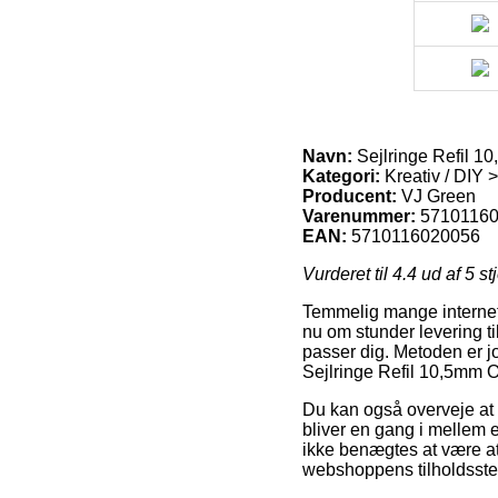
Navn:
Sejlringe Refil 1
Kategori:
Kreativ / DIY >
Producent:
VJ Green
Varenummer:
5710116
EAN:
5710116020056
Vurderet til
4.4
ud af 5 st
Temmelig mange internet v
nu om stunder levering ti
passer dig. Metoden er j
Sejlringe Refil 10,5mm O
Du kan også overveje at v
bliver en gang i mellem e
ikke benægtes at være at h
webshoppens tilholdsste