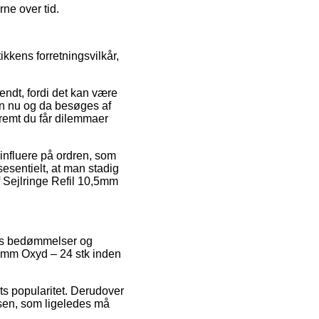
ne over tid.
kkens forretningsvilkår,
endt, fordi det kan være
ken nu og da besøges af
fremt du får dilemmaer
influere på ordren, som
esentielt, at man stadig
f Sejlringe Refil 10,5mm
eres bedømmelser og
,5mm Oxyd – 24 stk inden
ets popularitet. Derudover
sen, som ligeledes må