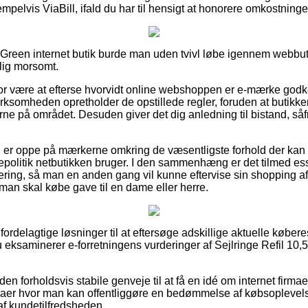
elvis ViaBill, ifald du har til hensigt at honorere omkostninger
Green internet butik burde man uden tvivl løbe igennem webbuti
lig morsomt.
for være at efterse hvorvidt online webshoppen er e-mærke godk
virksomheden opretholder de opstillede regler, foruden at butik
lerne på området. Desuden giver det dig anledning til bistand, så
 du er oppe på mærkerne omkring de væsentligste forhold der kan 
epolitik netbutikken bruger. I den sammenhæng er det tilmed ess
tering, så man en anden gang vil kunne eftervise sin shopping a
man skal købe gave til en dame eller herre.
 fordelagtige løsninger til at eftersøge adskillige aktuelle køb
du eksaminerer e-forretningens vurderinger af Sejlringe Refil 10
n forholdsvis stabile genveje til at få en idé om internet firma
maer hvor man kan offentliggøre en bedømmelse af købsoplevel
 af kundetilfredsheden.