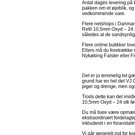
Antal dages levering på K
pakken om et øjeblik, og 
vedkommende vare.
Flere netshops i Danmark
Refil 10,5mm Oxyd – 24 st
således at de sandsynligv
Flere online butikker love
Ellers må du foretrække 
Nykøbing Falster eller Fr
Det er jo temmelig let g
grund har en hel del VJ G
piger og drenge, men også
Trods dette kan det imidle
10,5mm Oxyd – 24 stk før 
Du må bare være opmærkso
ekstraordinært fordelagti
inkluderet i en foranstal
Vi går generelt ind for k