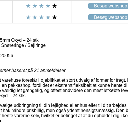
Besøg webshop
Besøg webshop
0,5mm Oxyd – 24 stk
 Snøreringe / Sejlringe
020056
jerner baseret på
21
anmeldelser
arehuse foreslår i øjeblikket et stort udvalg af former for fragt
l en pakkeshop, fordi det er ekstremt fleksibelt at kunne hente di
o vældig let gængelig, og oftest endvidere den mest letkøbte le
xyd – 24 stk.
ælge udbringning til din lejlighed eller hus eller til dit arbejd
t hak mindre prisbillig, men også yderst hensigtsmæssig. Den bil
ente varerne selv, hvilket er betinget af at du opholder dig i kor
d.