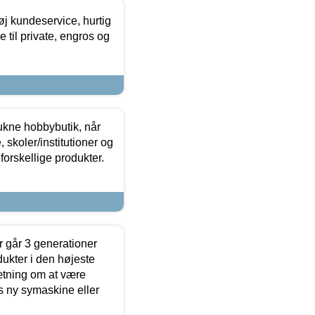
øj kundeservice, hurtig
 til private, engros og
ukne hobbybutik, når
 skoler/institutioner og
forskellige produkter.
 går 3 generationer
dukter i den højeste
sætning om at være
s ny symaskine eller