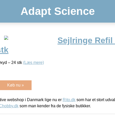
Adapt Science
Sejlringe Refi
stk
Oxyd – 24 stk
(Læs mere)
Køb nu »
ive webshop i Danmark lige nu er
Rito.dk
som har et stort udval
Chobby.dk
som man kender fra de fysiske butikker.