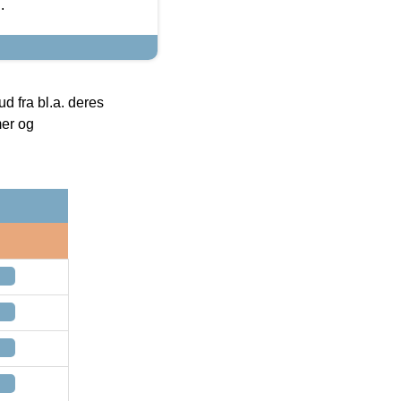
.
 fra bl.a. deres
mer og