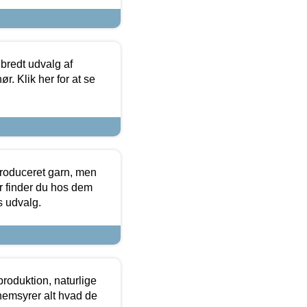
 bredt udvalg af
r. Klik her for at se
produceret garn, men
or finder du hos dem
es udvalg.
roduktion, naturlige
nemsyrer alt hvad de