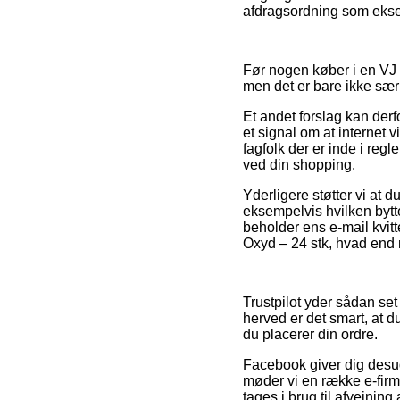
afdragsordning som eksemp
Før nogen køber i en VJ 
men det er bare ikke sær
Et andet forslag kan der
et signal om at internet 
fagfolk der er inde i reg
ved din shopping.
Yderligere støtter vi at
eksempelvis hvilken bytt
beholder ens e-mail kvit
Oxyd – 24 stk, hvad end 
Trustpilot yder sådan set
herved er det smart, at 
du placerer din ordre.
Facebook giver dig desude
møder vi en række e-fir
tages i brug til afvejning