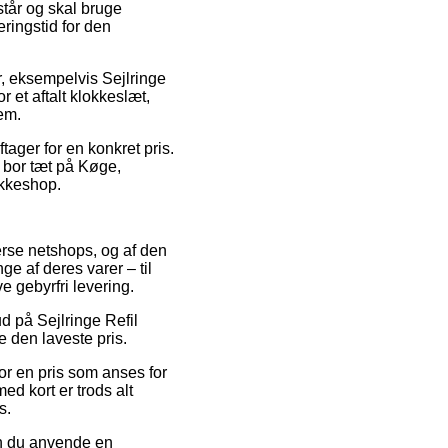
står og skal bruge
eringstid for den
r, eksempelvis Sejlringe
 et aftalt klokkeslæt,
em.
tager for en konkret pris.
u bor tæt på Køge,
akkeshop.
erse netshops, og af den
e af deres varer – til
e gebyrfri levering.
ud på Sejlringe Refil
e den laveste pris.
or en pris som anses for
d kort er trods alt
s.
kan du anvende en