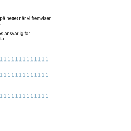
å nettet når vi fremviser
.
s ansvarlig for
ta.
1
1
1
1
1
1
1
1
1
1
1
1
1
1
1
1
1
1
1
1
1
1
1
1
1
1
1
1
1
1
1
1
1
1
1
1
1
1
1