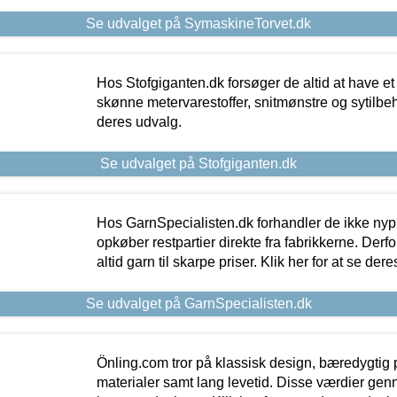
Se udvalget på SymaskineTorvet.dk
Hos Stofgiganten.dk forsøger de altid at have et
skønne metervarestoffer, snitmønstre og sytilbehø
deres udvalg.
Se udvalget på Stofgiganten.dk
Hos GarnSpecialisten.dk forhandler de ikke ny
opkøber restpartier direkte fra fabrikkerne. Derf
altid garn til skarpe priser. Klik her for at se der
Se udvalget på GarnSpecialisten.dk
Önling.com tror på klassisk design, bæredygtig p
materialer samt lang levetid. Disse værdier gen