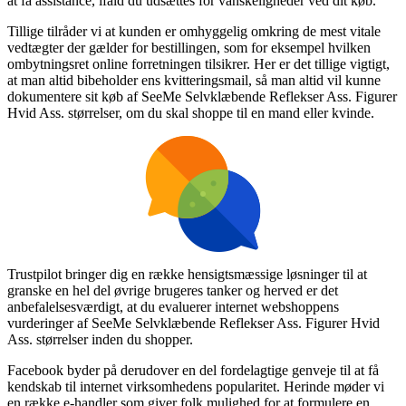
at få assistance, ifald du udsættes for vanskeligheder ved dit køb.
Tillige tilråder vi at kunden er omhyggelig omkring de mest vitale
vedtægter der gælder for bestillingen, som for eksempel hvilken
ombytningsret online forretningen tilsikrer. Her er det tillige vigtigt,
at man altid bibeholder ens kvitteringsmail, så man altid vil kunne
dokumentere sit køb af SeeMe Selvklæbende Reflekser Ass. Figurer
Hvid Ass. størrelser, om du skal shoppe til en mand eller kvinde.
Trustpilot bringer dig en række hensigtsmæssige løsninger til at
granske en hel del øvrige brugeres tanker og herved er det
anbefalelsesværdigt, at du evaluerer internet webshoppens
vurderinger af SeeMe Selvklæbende Reflekser Ass. Figurer Hvid
Ass. størrelser inden du shopper.
Facebook byder på derudover en del fordelagtige genveje til at få
kendskab til internet virksomhedens popularitet. Herinde møder vi
en række e-handler som giver folk mulighed for at formulere en