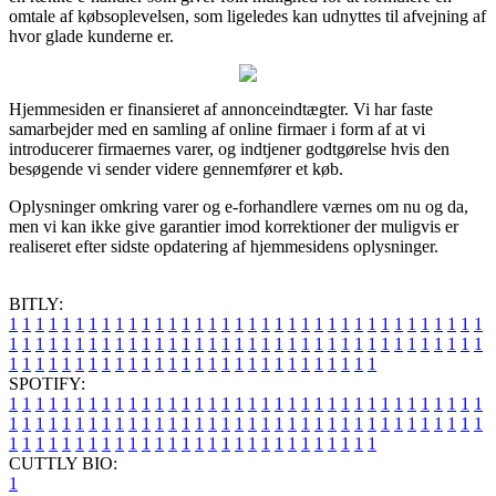
omtale af købsoplevelsen, som ligeledes kan udnyttes til afvejning af
hvor glade kunderne er.
Hjemmesiden er finansieret af annonceindtægter. Vi har faste
samarbejder med en samling af online firmaer i form af at vi
introducerer firmaernes varer, og indtjener godtgørelse hvis den
besøgende vi sender videre gennemfører et køb.
Oplysninger omkring varer og e-forhandlere værnes om nu og da,
men vi kan ikke give garantier imod korrektioner der muligvis er
realiseret efter sidste opdatering af hjemmesidens oplysninger.
BITLY:
1
1
1
1
1
1
1
1
1
1
1
1
1
1
1
1
1
1
1
1
1
1
1
1
1
1
1
1
1
1
1
1
1
1
1
1
1
1
1
1
1
1
1
1
1
1
1
1
1
1
1
1
1
1
1
1
1
1
1
1
1
1
1
1
1
1
1
1
1
1
1
1
1
1
1
1
1
1
1
1
1
1
1
1
1
1
1
1
1
1
1
1
1
1
1
1
1
1
1
1
SPOTIFY:
1
1
1
1
1
1
1
1
1
1
1
1
1
1
1
1
1
1
1
1
1
1
1
1
1
1
1
1
1
1
1
1
1
1
1
1
1
1
1
1
1
1
1
1
1
1
1
1
1
1
1
1
1
1
1
1
1
1
1
1
1
1
1
1
1
1
1
1
1
1
1
1
1
1
1
1
1
1
1
1
1
1
1
1
1
1
1
1
1
1
1
1
1
1
1
1
1
1
1
1
CUTTLY BIO:
1