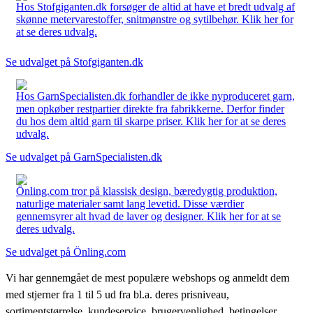
Hos Stofgiganten.dk forsøger de altid at have et bredt udvalg af
skønne metervarestoffer, snitmønstre og sytilbehør. Klik her for
at se deres udvalg.
Se udvalget på Stofgiganten.dk
Hos GarnSpecialisten.dk forhandler de ikke nyproduceret garn,
men opkøber restpartier direkte fra fabrikkerne. Derfor finder
du hos dem altid garn til skarpe priser. Klik her for at se deres
udvalg.
Se udvalget på GarnSpecialisten.dk
Önling.com tror på klassisk design, bæredygtig produktion,
naturlige materialer samt lang levetid. Disse værdier
gennemsyrer alt hvad de laver og designer. Klik her for at se
deres udvalg.
Se udvalget på Önling.com
Vi har gennemgået de mest populære webshops og anmeldt dem
med stjerner fra 1 til 5 ud fra bl.a. deres prisniveau,
sortimentstørrelse, kundeservice, brugervenlighed, betingelser,