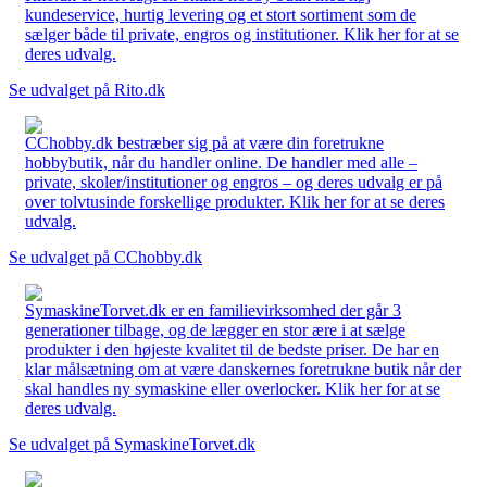
kundeservice, hurtig levering og et stort sortiment som de
sælger både til private, engros og institutioner. Klik her for at se
deres udvalg.
Se udvalget på Rito.dk
CChobby.dk bestræber sig på at være din foretrukne
hobbybutik, når du handler online. De handler med alle –
private, skoler/institutioner og engros – og deres udvalg er på
over tolvtusinde forskellige produkter. Klik her for at se deres
udvalg.
Se udvalget på CChobby.dk
SymaskineTorvet.dk er en familievirksomhed der går 3
generationer tilbage, og de lægger en stor ære i at sælge
produkter i den højeste kvalitet til de bedste priser. De har en
klar målsætning om at være danskernes foretrukne butik når der
skal handles ny symaskine eller overlocker. Klik her for at se
deres udvalg.
Se udvalget på SymaskineTorvet.dk