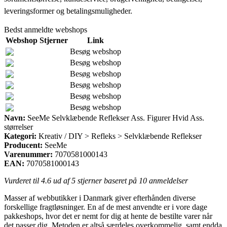
leveringsformer og betalingsmuligheder.
Bedst anmeldte webshops
Webshop
Stjerner
Link
Besøg webshop
Besøg webshop
Besøg webshop
Besøg webshop
Besøg webshop
Besøg webshop
Navn:
SeeMe Selvklæbende Reflekser Ass. Figurer Hvid Ass.
størrelser
Kategori:
Kreativ / DIY > Refleks > Selvklæbende Reflekser
Producent:
SeeMe
Varenummer:
7070581000143
EAN:
7070581000143
Vurderet til
4.6
ud af 5 stjerner baseret på
10
anmeldelser
Masser af webbutikker i Danmark giver efterhånden diverse
forskellige fragtløsninger. En af de mest anvendte er i vore dage
pakkeshops, hvor det er nemt for dig at hente de bestilte varer når
det passer dig. Metoden er altså særdeles overkommelig, samt endda