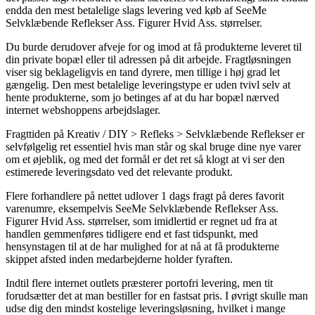
endda den mest betalelige slags levering ved køb af SeeMe
Selvklæbende Reflekser Ass. Figurer Hvid Ass. størrelser.
Du burde derudover afveje for og imod at få produkterne leveret til
din private bopæl eller til adressen på dit arbejde. Fragtløsningen
viser sig beklageligvis en tand dyrere, men tillige i høj grad let
gængelig. Den mest betalelige leveringstype er uden tvivl selv at
hente produkterne, som jo betinges af at du har bopæl nærved
internet webshoppens arbejdslager.
Fragttiden på Kreativ / DIY > Refleks > Selvklæbende Reflekser er
selvfølgelig ret essentiel hvis man står og skal bruge dine nye varer
om et øjeblik, og med det formål er det ret så klogt at vi ser den
estimerede leveringsdato ved det relevante produkt.
Flere forhandlere på nettet udlover 1 dags fragt på deres favorit
varenumre, eksempelvis SeeMe Selvklæbende Reflekser Ass.
Figurer Hvid Ass. størrelser, som imidlertid er regnet ud fra at
handlen gemmenføres tidligere end et fast tidspunkt, med
hensynstagen til at de har mulighed for at nå at få produkterne
skippet afsted inden medarbejderne holder fyraften.
Indtil flere internet outlets præsterer portofri levering, men tit
forudsætter det at man bestiller for en fastsat pris. I øvrigt skulle man
udse dig den mindst kostelige leveringsløsning, hvilket i mange