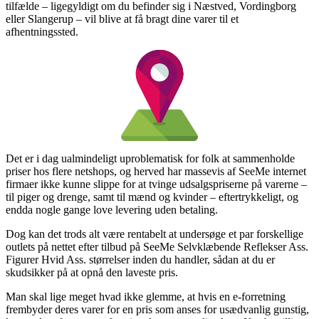
tilfælde – ligegyldigt om du befinder sig i Næstved, Vordingborg
eller Slangerup – vil blive at få bragt dine varer til et
afhentningssted.
Det er i dag ualmindeligt uproblematisk for folk at sammenholde
priser hos flere netshops, og herved har massevis af SeeMe internet
firmaer ikke kunne slippe for at tvinge udsalgspriserne på varerne –
til piger og drenge, samt til mænd og kvinder – eftertrykkeligt, og
endda nogle gange love levering uden betaling.
Dog kan det trods alt være rentabelt at undersøge et par forskellige
outlets på nettet efter tilbud på SeeMe Selvklæbende Reflekser Ass.
Figurer Hvid Ass. størrelser inden du handler, sådan at du er
skudsikker på at opnå den laveste pris.
Man skal lige meget hvad ikke glemme, at hvis en e-forretning
frembyder deres varer for en pris som anses for usædvanlig gunstig,