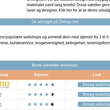
materialer samt lang levetid. Disse værdier gen
laver og designer. Klik her for at se deres udvalg
Se udvalget på Önling.com
t populære webshops og anmeldt dem med stjerner fra 1 til 5 ud
rrelse, kundeservice, brugervenlighed, betingelser, leveringsfor
Bedst anmeldte webshops
shop
Stjerner
Link
Besøg websho
Besøg websho
Besøg websho