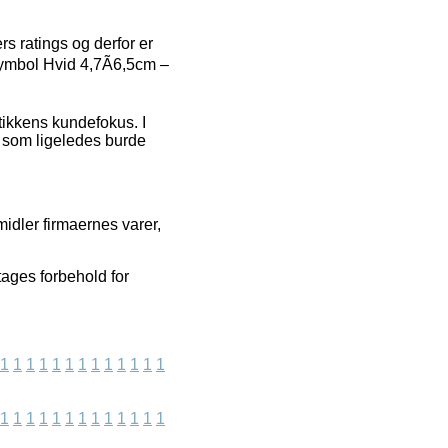
rs ratings og derfor er
ymbol Hvid 4,7Ã6,5cm –
tikkens kundefokus. I
t, som ligeledes burde
midler firmaernes varer,
ages forbehold for
1
1
1
1
1
1
1
1
1
1
1
1
1
1
1
1
1
1
1
1
1
1
1
1
1
1