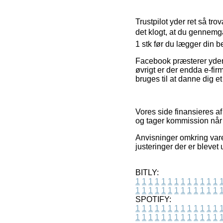
Trustpilot yder ret så tr
det klogt, at du gennem
1 stk før du lægger din be
Facebook præsterer yderme
øvrigt er der endda e-fir
bruges til at danne dig et
Vores side finansieres af
og tager kommission når
Anvisninger omkring vare
justeringer der er blevet 
BITLY:
1
1
1
1
1
1
1
1
1
1
1
1
1
1
1
1
1
1
1
1
1
1
1
1
1
1
SPOTIFY:
1
1
1
1
1
1
1
1
1
1
1
1
1
1
1
1
1
1
1
1
1
1
1
1
1
1