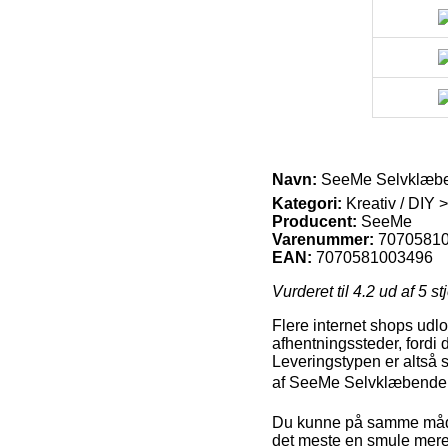
Navn:
SeeMe Selvklæben
Kategori:
Kreativ / DIY 
Producent:
SeeMe
Varenummer:
7070581
EAN:
7070581003496
Vurderet til
4.2
ud af 5 st
Flere internet shops udlo
afhentningssteder, fordi 
Leveringstypen er altså 
af SeeMe Selvklæbende R
Du kunne på samme måde fo
det meste en smule mere 