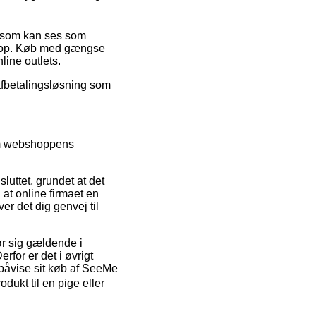
is som kan ses som
-shop. Køb med gængse
line outlets.
afbetalingsløsning som
nem webshoppens
luttet, grundet at det
 at online firmaet en
r det dig genvej til
ør sig gældende i
for er det i øvrigt
påvise sit køb af SeeMe
dukt til en pige eller