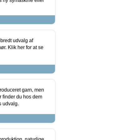
s ny symaskine eller
 bredt udvalg af
r. Klik her for at se
produceret garn, men
or finder du hos dem
es udvalg.
roduktion, naturlige