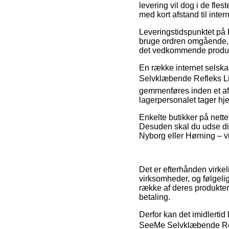
levering vil dog i de fle
med kort afstand til inter
Leveringstidspunktet på 
bruge ordren omgående, s
det vedkommende produk
En række internet selsk
Selvklæbende Refleks Li
gemmenføres inden et aft
lagerpersonalet tager hj
Enkelte butikker på nette
Desuden skal du udse di
Nyborg eller Hørning – vil
Det er efterhånden virkeli
virksomheder, og følgeli
række af deres produkter 
betaling.
Derfor kan det imidlertid
SeeMe Selvklæbende Refle