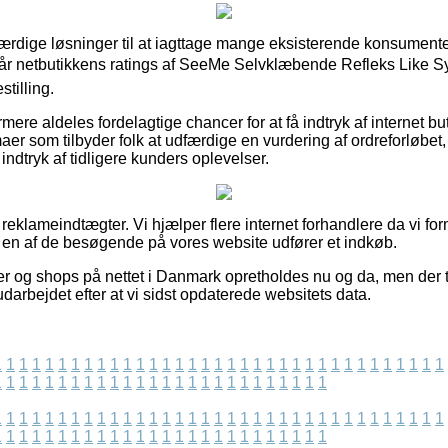
oværdige løsninger til at iagttage mange eksisterende konsumente
går netbutikkens ratings af SeeMe Selvklæbende Refleks Like S
stilling.
re aldeles fordelagtige chancer for at få indtryk af internet bu
maer som tilbyder folk at udfærdige en vurdering af ordreforløbe
 indtryk af tidligere kunders oplevelser.
 reklameindtægter. Vi hjælper flere internet forhandlere da vi for
 en af de besøgende på vores website udfører et indkøb.
r og shops på nettet i Danmark opretholdes nu og da, men der t
udarbejdet efter at vi sidst opdaterede websitets data.
1
1
1
1
1
1
1
1
1
1
1
1
1
1
1
1
1
1
1
1
1
1
1
1
1
1
1
1
1
1
1
1
1
1
1
1
1
1
1
1
1
1
1
1
1
1
1
1
1
1
1
1
1
1
1
1
1
1
1
1
1
1
1
1
1
1
1
1
1
1
1
1
1
1
1
1
1
1
1
1
1
1
1
1
1
1
1
1
1
1
1
1
1
1
1
1
1
1
1
1
1
1
1
1
1
1
1
1
1
1
1
1
1
1
1
1
1
1
1
1
1
1