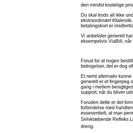
den mindst kostelige pris
Du skal trods alt ikke un
ekstraordinært tiltalend
betalingskort er imidlert
Vi anbefaler generelt ha
eksempelvis ViaBill, når 
Forud for at nogen besti
betingelser, det er dog of
Et nemt alternativ kunne 
generelt er et fingerpeg 
gang i mellem besigtiges
support, når du bliver uds
Foruden dette er det for
forbindelse med handlen, 
essesentielt, at man per
Selvklæbende Refleks Like
dreng.