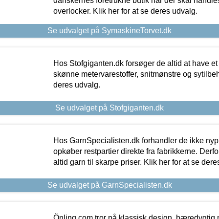
danskernes foretrukne butik når der skal handle
overlocker. Klik her for at se deres udvalg.
Se udvalget på SymaskineTorvet.dk
Hos Stofgiganten.dk forsøger de altid at have et
skønne metervarestoffer, snitmønstre og sytilbehø
deres udvalg.
Se udvalget på Stofgiganten.dk
Hos GarnSpecialisten.dk forhandler de ikke ny
opkøber restpartier direkte fra fabrikkerne. Derf
altid garn til skarpe priser. Klik her for at se der
Se udvalget på GarnSpecialisten.dk
Önling.com tror på klassisk design, bæredygtig p