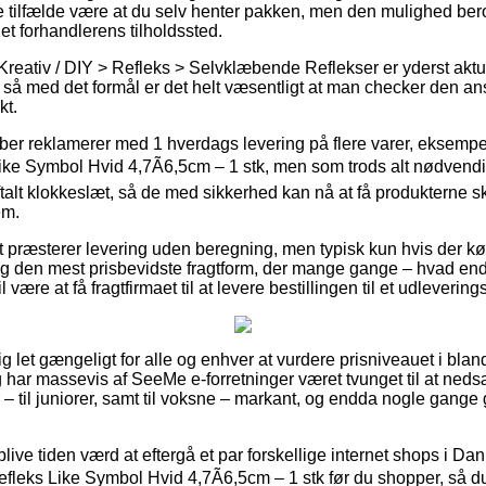
ste tilfælde være at du selv henter pakken, men den mulighed ber
net forhandlerens tilholdssted.
Kreativ / DIY > Refleks > Selvklæbende Reflekser er yderst aktue
å med det formål er det helt væsentligt at man checker den an
t.
aber reklamerer med 1 hverdags levering på flere varer, eksem
ke Symbol Hvid 4,7Ã6,5cm – 1 stk, men som trods alt nødvend
alt klokkeslæt, så de med sikkerhed kan nå at få produkterne sk
em.
t præsterer levering uden beregning, men typisk kun hvis der køb
g den mest prisbevidste fragtform, der mange gange – hvad en
 være at få fragtfirmaet til at levere bestillingen til et udlevering
g let gængeligt for alle og enhver at vurdere prisniveauet i bland
g har massevis af SeeMe e-forretninger været tvunget til at ned
– til juniorer, samt til voksne – markant, og endda nogle gange 
 blive tiden værd at eftergå et par forskellige internet shops i D
ks Like Symbol Hvid 4,7Ã6,5cm – 1 stk før du shopper, så du 