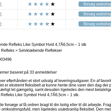
Besøg websho
Besøg websho
Besøg websho
de Refleks Like Symbol Hvid 4,7Ã6,5cm – 1 stk
> Refleks > Selvklæbende Reflekser
003496
jerner baseret på
33
anmeldelser
ver efterhånden et stort udvalg af leveringsudgaver. En af favorit
det er ekstremt fleksibelt at kunne hente dine varer den dag der 
særligt let gængelig, samt desuden ligeledes den mest betaleli
efleks Like Symbol Hvid 4,7Ã6,5cm – 1 stk.
rsøge at få ordren bragt til din bolig eller til dit arbejde. Frag
omkostningsfuld, men ligeledes usædvanlig fleksibel. Den mest 