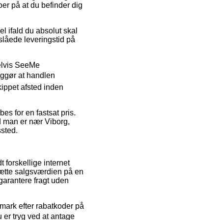
oer på at du befinder dig
l ifald du absolut skal
slåede leveringstid på
pelvis SeeMe
iggør at handlen
ippet afsted inden
es for en fastsat pris.
d man er nær Viborg,
ssted.
t forskellige internet
sætte salgsværdien på en
garantere fragt uden
anmark efter rabatkoder på
er tryg ved at antage