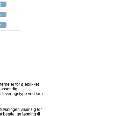
p
p
p
terne er for øjeblikket
passer dig.
ge leveringstype ved køb
tløsningen viser sig for
betalelige løsning til