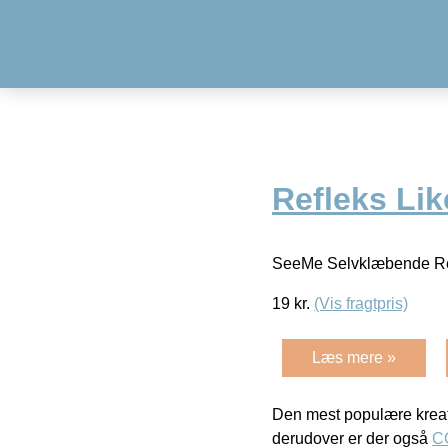
Refleks Lik
SeeMe Selvklæbende Ref
19
kr.
(Vis fragtpris)
Læs mere »
Den mest populære kreat
derudover er der også
C