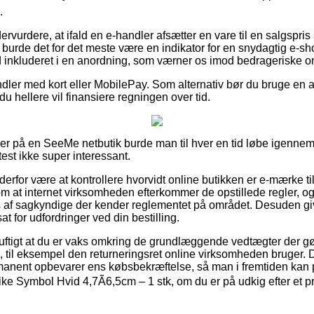
.
dervurdere, at ifald en e-handler afsætter en vare til en salgspr
e, burde det for det meste være en indikator for en snydagtig e
id inkluderet i en anordning, som værner os imod bedrageriske on
ndler med kort eller MobilePay. Som alternativ bør du bruge en 
du hellere vil finansiere regningen over tid.
ller på en SeeMe netbutik burde man til hver en tid løbe igen
test ikke super interessant.
derfor være at kontrollere hvorvidt online butikken er e-mærke tils
om at internet virksomheden efterkommer de opstillede regler, og
 af sagkyndige der kender reglementet på området. Desuden give
at for udfordringer ved din bestilling.
nuftigt at du er vaks omkring de grundlæggende vedtægter der g
til eksempel den returneringsret online virksomheden bruger. Der
manent opbevarer ens købsbekræftelse, så man i fremtiden kan 
 Symbol Hvid 4,7Ã6,5cm – 1 stk, om du er på udkig efter et pro