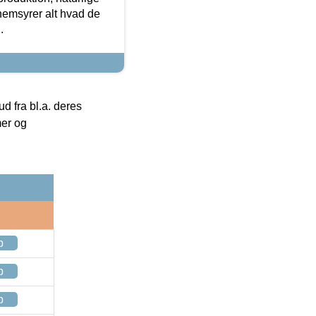
nemsyrer alt hvad de
.
 fra bl.a. deres
mer og
p
p
p