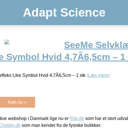
Adapt Science
SeeMe Selvkl
e Symbol Hvid 4,7Ã6,5cm – 1
leks Like Symbol Hvid 4,7Ã6,5cm – 1 stk
(Læs mere)
Køb nu »
ive webshop i Danmark lige nu er
Rito.dk
som har et stort udval
Chobby.dk
som man kender fra de fysiske butikker.