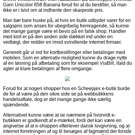
Garn Unicolor 858 Banana forud for at du bestiller, så man
ikke er i tvivl om at indhente den skarpeste pris.
Man bør bare huske på, at hvis en butik udbyder varer for en
salgspris som anses for ubegribelig fremragende, så kunne
det mange gange være et bevis på en falsk shop. Handler
med kort er på den anden side dækket ind under en
vedtægt, der redder en imod svindlende internet firmaer.
Generelt går vi ind for kortbestillinger eller betalinger med
mobilen. Som en alternativ mulighed kunne du drage nytte
af en løsning på afbetaling som for eksempel ViaBill, ifald du
agter at klare betalingen af flere omgange.
Forud for at nogen shopper hos en Scheepjes e-butik burde
de for at være på den sikre side se på webbutikkens
handelsaftale, dog er det mange gange ikke særlig
spændende.
Alternativet kunne være at se nærmere på hvorvidt e-
butikken er godkendt af e-mærket, fordi det kan være en
angivelse af at e-shoppen efterlever dansk lovgivning, og at
internet forretningen af og til besøges af fagmænd der forstår