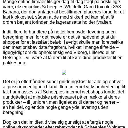
Mange online firmaer tilsiger dag-til-dag fragt på adskillige
varer, eksempelvis Scheepjes Whirlette Garn Unicolor 858
Banana, der dog antager at bestillingen placeres forud for et
fast klokkeslæt, sådan at de med sikkerhed kan nå at få
ordren betjent forinden de lageransatte holder fyraften.
Indtil flere forhandlere på nettet frembyder levering uden
beregning, men for det meste er det så nødvendigt at du
shopper for et fastslået beløb. I øvrigt skulle man foretrække
den mest prisbevidste fragtform, hvilket i mange tilfælde –
ligegyldigt om du opholder sig ved Viborg, Lillerød eller
Helsinge – vil være at få dem til at køre dine produkter til en
pakkeshop.
Det er jo efterhånden super gnidningsløst for alle og enhver
at prissammenligne i blandt flere internet virksomheder, og til
tak har massevis af Scheepjes internet webshops fundet det
uundgåeligt at mindske prisniveauet på en række af deres
produkter – til juniorer, men ligeledes til damer og herrer –
en hel del, og endda nogle gange yde levering uden
beregning.
Dog kan det imidlertid vise sig gunstigt at eftergå nogle
online virksomheder efter rabatkoder på Scheepjes Whirlette