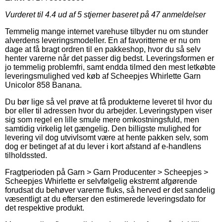
Vurderet til
4.4
ud af 5 stjerner baseret på
47
anmeldelser
Temmelig mange internet varehuse tilbyder nu om stunder
alverdens leveringsmodeller. En af favoritterne er nu om
dage at få bragt ordren til en pakkeshop, hvor du så selv
henter varerne når det passer dig bedst. Leveringsformen er
jo temmelig problemfri, samt endda tilmed den mest letkøbte
leveringsmulighed ved køb af Scheepjes Whirlette Garn
Unicolor 858 Banana.
Du bør lige så vel prøve at få produkterne leveret til hvor du
bor eller til adressen hvor du arbejder. Leveringstypen viser
sig som regel en lille smule mere omkostningsfuld, men
samtidig virkelig let gængelig. Den billigste mulighed for
levering vil dog utvivlsomt være at hente pakken selv, som
dog er betinget af at du lever i kort afstand af e-handlens
tilholdssted.
Fragtperioden på Garn > Garn Producenter > Scheepjes >
Scheepjes Whirlette er selvfølgelig ekstremt afgørende
forudsat du behøver varerne fluks, så herved er det sandelig
væsentligt at du efterser den estimerede leveringsdato for
det respektive produkt.