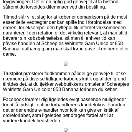
lovgivningen. Det er en rigtig god genvej til at få bistand,
såfremt du forvoldes dilemmaer ved din bestilling.
Tilmed slår vi et slag for at køber er opmærksom på de mest
essentielle vedtægter der kan spille ind i forbindelse med
ordren, for eksempel den byttepolitik internet virksomheden
garanterer. I den relation er det virkelig relevant, at man altid
bevarer sin købsbekræftelse, så man til enhver tid kan
påvise handlen af Scheepjes Whirlette Garn Unicolor 858
Banana, uafhængig om man skal købe gave til en herre eller
dame.
Trustpilot præsterer fuldkommen pålidelige genveje til at se
nærmere på diverse tidligere køberes kritik og af den grund
tilrådes det, at du tjekker webbutikkens omtaler af Scheepjes
Whirlette Garn Unicolor 858 Banana forinden du køber.
Facebook forærer dig ligeledes evigt passende muligheder
for at få indsigt i online forhandlerens kundefokus. Foruden
det er der endda e-handler hvor folk kan give en kritik af
ordreforløbet, som ligeledes bør drages fordel af til at
vurdere kundetilfredsheden.