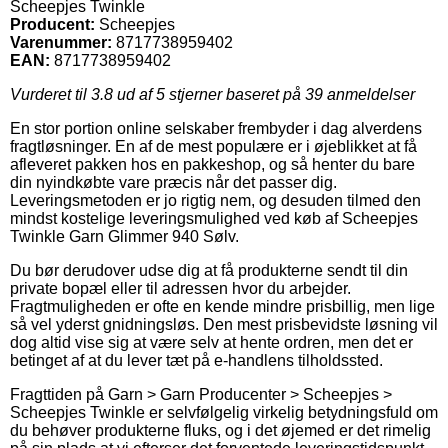
Scheepjes Twinkle
Producent:
Scheepjes
Varenummer:
8717738959402
EAN:
8717738959402
Vurderet til
3.8
ud af 5 stjerner baseret på
39
anmeldelser
En stor portion online selskaber frembyder i dag alverdens
fragtløsninger. En af de mest populære er i øjeblikket at få
afleveret pakken hos en pakkeshop, og så henter du bare
din nyindkøbte vare præcis når det passer dig.
Leveringsmetoden er jo rigtig nem, og desuden tilmed den
mindst kostelige leveringsmulighed ved køb af Scheepjes
Twinkle Garn Glimmer 940 Sølv.
Du bør derudover udse dig at få produkterne sendt til din
private bopæl eller til adressen hvor du arbejder.
Fragtmuligheden er ofte en kende mindre prisbillig, men lige
så vel yderst gnidningsløs. Den mest prisbevidste løsning vil
dog altid vise sig at være selv at hente ordren, men det er
betinget af at du lever tæt på e-handlens tilholdssted.
Fragttiden på Garn > Garn Producenter > Scheepjes >
Scheepjes Twinkle er selvfølgelig virkelig betydningsfuld om
du behøver produkterne fluks, og i det øjemed er det rimelig