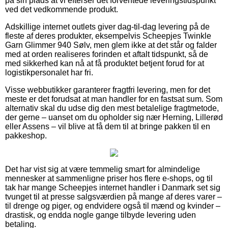
på sin plads at vi efterser det forventede leveringstidspunkt
ved det vedkommende produkt.
Adskillige internet outlets giver dag-til-dag levering på de
fleste af deres produkter, eksempelvis Scheepjes Twinkle
Garn Glimmer 940 Sølv, men glem ikke at det står og falder
med at orden realiseres forinden et aftalt tidspunkt, så de
med sikkerhed kan nå at få produktet betjent forud for at
logistikpersonalet har fri.
Visse webbutikker garanterer fragtfri levering, men for det
meste er det forudsat at man handler for en fastsat sum. Som
alternativ skal du udse dig den mest betalelige fragtmetode,
der gerne – uanset om du opholder sig nær Herning, Lillerød
eller Assens – vil blive at få dem til at bringe pakken til en
pakkeshop.
Det har vist sig at være temmelig smart for almindelige
mennesker at sammenligne priser hos flere e-shops, og til
tak har mange Scheepjes internet handler i Danmark set sig
tvunget til at presse salgsværdien på mange af deres varer –
til drenge og piger, og endvidere også til mænd og kvinder –
drastisk, og endda nogle gange tilbyde levering uden
betaling.