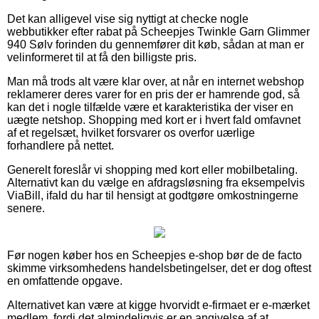
Det kan alligevel vise sig nyttigt at checke nogle
webbutikker efter rabat på Scheepjes Twinkle Garn Glimmer
940 Sølv forinden du gennemfører dit køb, sådan at man er
velinformeret til at få den billigste pris.
Man må trods alt være klar over, at når en internet webshop
reklamerer deres varer for en pris der er hamrende god, så
kan det i nogle tilfælde være et karakteristika der viser en
uægte netshop. Shopping med kort er i hvert fald omfavnet
af et regelsæt, hvilket forsvarer os overfor uærlige
forhandlere på nettet.
Generelt foreslår vi shopping med kort eller mobilbetaling.
Alternativt kan du vælge en afdragsløsning fra eksempelvis
ViaBill, ifald du har til hensigt at godtgøre omkostningerne
senere.
Før nogen køber hos en Scheepjes e-shop bør de de facto
skimme virksomhedens handelsbetingelser, det er dog oftest
en omfattende opgave.
Alternativet kan være at kigge hvorvidt e-firmaet er e-mærket
medlem, fordi det almindeligvis er en angivelse af at