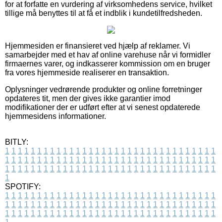
for at forfatte en vurdering af virksomhedens service, hvilket
tillige må benyttes til at få et indblik i kundetilfredsheden.
Hjemmesiden er finansieret ved hjælp af reklamer. Vi
samarbejder med et hav af online varehuse når vi formidler
firmaernes varer, og indkasserer kommission om en bruger
fra vores hjemmeside realiserer en transaktion.
Oplysninger vedrørende produkter og online forretninger
opdateres tit, men der gives ikke garantier imod
modifikationer der er udført efter at vi senest opdaterede
hjemmesidens informationer.
BITLY:
1
1
1
1
1
1
1
1
1
1
1
1
1
1
1
1
1
1
1
1
1
1
1
1
1
1
1
1
1
1
1
1
1
1
1
1
1
1
1
1
1
1
1
1
1
1
1
1
1
1
1
1
1
1
1
1
1
1
1
1
1
1
1
1
1
1
1
1
1
1
1
1
1
1
1
1
1
1
1
1
1
1
1
1
1
1
1
1
1
1
1
1
1
1
1
1
1
1
1
1
SPOTIFY:
1
1
1
1
1
1
1
1
1
1
1
1
1
1
1
1
1
1
1
1
1
1
1
1
1
1
1
1
1
1
1
1
1
1
1
1
1
1
1
1
1
1
1
1
1
1
1
1
1
1
1
1
1
1
1
1
1
1
1
1
1
1
1
1
1
1
1
1
1
1
1
1
1
1
1
1
1
1
1
1
1
1
1
1
1
1
1
1
1
1
1
1
1
1
1
1
1
1
1