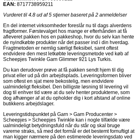
EAN:
8717738959211
Vurderet til
4.8
ud af 5 stjerner baseret på
2
anmeldelser
En del internet virksomheder foreslår nu til dags alverdens
fragtformer. Førstevalget hos mange er efterhånden at få
afleveret pakken hos en pakkeshop, hvor du selv kan hente
de nyindkøbte produkter når det passer ind i din hverdag.
Fragtmetoden er nemlig særligt fleksibel, samt oftest
endvidere den mest letkøbte leveringsmetode ved køb af
Scheepjes Twinkle Garn Glimmer 921 Lys Turkis.
Du kan derudover prøve at få pakken sendt hjem til dig
privat eller ud på din arbejdsplads. Leveringsformen bliver
som oftest en sjat mere bekostelig, men endvidere
ualmindeligt fleksibel. Den billigste løsning til levering vil
dog til enhver tid være at du selv henter produkterne, som
dog afhænger af at du opholder dig i kort afstand af online
butikkens arbejdslager.
Leveringstidspunktet på Garn > Garn Producenter >
Scheepjes > Scheepjes Twinkle kan i nogle tilfælde være
ualmindeligt betydningsfuld når du står og skal bruge
varerne straks, så med det formål er det bestemt fornuftigt at
man kigger nærmere på den estimerede leveringsdato ved