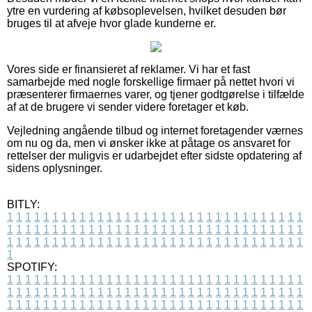
ytre en vurdering af købsoplevelsen, hvilket desuden bør
bruges til at afveje hvor glade kunderne er.
Vores side er finansieret af reklamer. Vi har et fast
samarbejde med nogle forskellige firmaer på nettet hvori vi
præsenterer firmaernes varer, og tjener godtgørelse i tilfælde
af at de brugere vi sender videre foretager et køb.
Vejledning angående tilbud og internet foretagender værnes
om nu og da, men vi ønsker ikke at påtage os ansvaret for
rettelser der muligvis er udarbejdet efter sidste opdatering af
sidens oplysninger.
BITLY:
1
1
1
1
1
1
1
1
1
1
1
1
1
1
1
1
1
1
1
1
1
1
1
1
1
1
1
1
1
1
1
1
1
1
1
1
1
1
1
1
1
1
1
1
1
1
1
1
1
1
1
1
1
1
1
1
1
1
1
1
1
1
1
1
1
1
1
1
1
1
1
1
1
1
1
1
1
1
1
1
1
1
1
1
1
1
1
1
1
1
1
1
1
1
1
1
1
1
1
1
SPOTIFY:
1
1
1
1
1
1
1
1
1
1
1
1
1
1
1
1
1
1
1
1
1
1
1
1
1
1
1
1
1
1
1
1
1
1
1
1
1
1
1
1
1
1
1
1
1
1
1
1
1
1
1
1
1
1
1
1
1
1
1
1
1
1
1
1
1
1
1
1
1
1
1
1
1
1
1
1
1
1
1
1
1
1
1
1
1
1
1
1
1
1
1
1
1
1
1
1
1
1
1