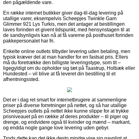
den pågældende vare.
En række internet butikker giver dag-til-dag levering på
utallige varer, eksempelvis Scheepjes Twinkle Garn
Glimmer 921 Lys Turkis, men det antager at bestillingen
laves forinden et givent tidspunkt, med hensynstagen til at
de sandsynligvis kan nå at få varerne på posthuset forinden
pakkepersonalet har fri.
Enkelte online outlets tilbyder levering uden betaling, men
typisk kræver det at man handler for en fastsat pris. Ellers
må du foretrække den billigste leveringstype, som tit –
ligegyldigt om du opholder sig tæt på Taastrup, Holbæk eller
Hundested – vil blive at få leveret din bestilling til et
afhentningssted.
Det er i dag ret smart for internetbrugere at sammenligne
priser på diverse forretninger på nettet, og så har utallige
Scheepjes outlets på nettet ikke kunne slippe for at trykke
prisniveauet på en række af deres produkter – til piger og
drenge, og endvidere også til kvinder og mænd – markant,
og endda nogle gange love levering uden gebyr.
Trods dette kan det ikke desto mindre vise sig gavnligt at