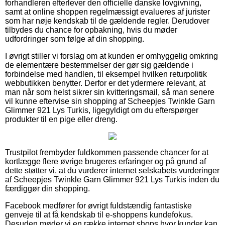
forhandleren efterlever den officielle danske lovgivning,
samt at online shoppen regelmæssigt evalueres af jurister
som har nøje kendskab til de gældende regler. Derudover
tilbydes du chance for opbakning, hvis du møder
udfordringer som følge af din shopping.
I øvrigt stiller vi forslag om at kunden er omhyggelig omkring
de elementære bestemmelser der gør sig gældende i
forbindelse med handlen, til eksempel hvilken returpolitik
webbutikken benytter. Derfor er det ydermere relevant, at
man når som helst sikrer sin kvitteringsmail, så man senere
vil kunne eftervise sin shopping af Scheepjes Twinkle Garn
Glimmer 921 Lys Turkis, ligegyldigt om du efterspørger
produkter til en pige eller dreng.
Trustpilot frembyder fuldkommen passende chancer for at
kortlægge flere øvrige brugeres erfaringer og på grund af
dette støtter vi, at du vurderer internet selskabets vurderinger
af Scheepjes Twinkle Garn Glimmer 921 Lys Turkis inden du
færdiggør din shopping.
Facebook medfører for øvrigt fuldstændig fantastiske
genveje til at få kendskab til e-shoppens kundefokus.
Desuden møder vi en række internet shops hvor kunder kan