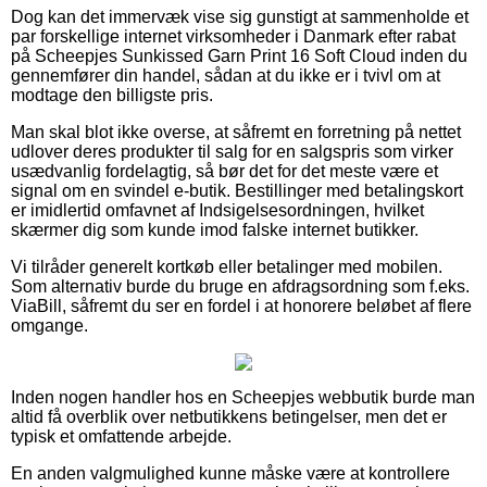
Dog kan det immervæk vise sig gunstigt at sammenholde et
par forskellige internet virksomheder i Danmark efter rabat
på Scheepjes Sunkissed Garn Print 16 Soft Cloud inden du
gennemfører din handel, sådan at du ikke er i tvivl om at
modtage den billigste pris.
Man skal blot ikke overse, at såfremt en forretning på nettet
udlover deres produkter til salg for en salgspris som virker
usædvanlig fordelagtig, så bør det for det meste være et
signal om en svindel e-butik. Bestillinger med betalingskort
er imidlertid omfavnet af Indsigelsesordningen, hvilket
skærmer dig som kunde imod falske internet butikker.
Vi tilråder generelt kortkøb eller betalinger med mobilen.
Som alternativ burde du bruge en afdragsordning som f.eks.
ViaBill, såfremt du ser en fordel i at honorere beløbet af flere
omgange.
Inden nogen handler hos en Scheepjes webbutik burde man
altid få overblik over netbutikkens betingelser, men det er
typisk et omfattende arbejde.
En anden valgmulighed kunne måske være at kontrollere