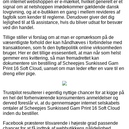
om internet webshoppen er e-mærket, hvilket generelt er et
signal om at netshoppen imødekommer gældende dansk
lovgivning, og at e-butikken en gang i mellem revideres af
fagfolk som kender til reglerne. Derudover giver det dig
lejlighed til at få assistance, hvis du bliver udsat for besvær
ved din handel.
Tillige stiller vi forslag om at man er opmærksom på de
væsentligste forhold der kan håndhæves i forbindelse med
transaktionen, som fx den byttepolitik online virksomheden
bruger. Her er det tillige essesentielt, at man når som helst
gemmer ens kvittering, så man fremadrettet kan
dokumentere sin bestilling af Scheepjes Sunkissed Garn
Print 16 Soft Cloud, uanset om man leder efter en vare til en
dreng eller pige.
Trustpilot resulterer i egentlig nyttige chancer for at kigge på
en hel del forhenværende konsumenters anmeldelser og
derved foreslår vi, at du gennemsøger internet selskabets
omtaler af Scheepjes Sunkissed Garn Print 16 Soft Cloud
inden du bestiller.
Facebook præsterer tilsvarende i højeste grad passende
chancer for at få indtryk af webbutikkens pålidelighed.