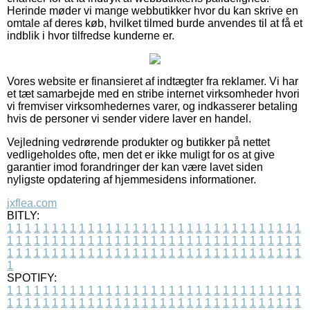
Herinde møder vi mange webbutikker hvor du kan skrive en
omtale af deres køb, hvilket tilmed burde anvendes til at få et
indblik i hvor tilfredse kunderne er.
Vores website er finansieret af indtægter fra reklamer. Vi har
et tæt samarbejde med en stribe internet virksomheder hvori
vi fremviser virksomhedernes varer, og indkasserer betaling
hvis de personer vi sender videre laver en handel.
Vejledning vedrørende produkter og butikker på nettet
vedligeholdes ofte, men det er ikke muligt for os at give
garantier imod forandringer der kan være lavet siden
nyligste opdatering af hjemmesidens informationer.
jxflea.com
BITLY:
1
1
1
1
1
1
1
1
1
1
1
1
1
1
1
1
1
1
1
1
1
1
1
1
1
1
1
1
1
1
1
1
1
1
1
1
1
1
1
1
1
1
1
1
1
1
1
1
1
1
1
1
1
1
1
1
1
1
1
1
1
1
1
1
1
1
1
1
1
1
1
1
1
1
1
1
1
1
1
1
1
1
1
1
1
1
1
1
1
1
1
1
1
1
1
1
1
1
1
1
SPOTIFY:
1
1
1
1
1
1
1
1
1
1
1
1
1
1
1
1
1
1
1
1
1
1
1
1
1
1
1
1
1
1
1
1
1
1
1
1
1
1
1
1
1
1
1
1
1
1
1
1
1
1
1
1
1
1
1
1
1
1
1
1
1
1
1
1
1
1