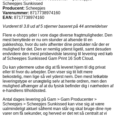
Scheepjes Sunkissed
Producent:
Scheepjes
Varenummer:
8717738974160
EAN:
8717738974160
Vurderet til
3.8
ud af 5 stjerner baseret på
44
anmeldelser
Flere e-shops yder i vore dage diverse fragtmuligheder. Den
mest benyttede er nu om stunder at afsende til en
pakkeshop, hvor du selv afhenter dine produkter når der er
mulighed for det. Den er nemlig yderst ligetil, samt desuden
endvidere den mest prisbevidste løsning til levering ved køb
af Scheepjes Sunkissed Garn Print 16 Soft Cloud.
Du kan ydermere udse dig at få leveret hjem til dig privat
eller til hvor du arbejder. Den viser sig tit lidt mere
bekostelig, men lige så vel yderst nem. Den mest letkøbte
leveringstype er unægtelig selv at hente ordren, men den
mulighed afhænger af at du fysisk befinder dig i nærheden af
e-handlens tilholdssted.
Antal dages levering på Garn > Garn Producenter >
Scheepjes > Scheepjes Sunkissed kan vise sig at være
ualmindeligt aktuel såfremt man står og skal bruge dine nye
varer om få sekunder, og herved er det ret så centralt at vi