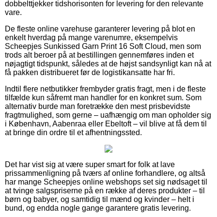
dobbelttjekker tidshorisonten for levering for den relevante
vare.
De fleste online varehuse garanterer levering på blot en
enkelt hverdag på mange varenumre, eksempelvis
Scheepjes Sunkissed Garn Print 16 Soft Cloud, men som
trods alt beroer på at bestillingen gennemføres inden et
nøjagtigt tidspunkt, således at de højst sandsynligt kan nå at
få pakken distribueret før de logistikansatte har fri.
Indtil flere netbutikker frembyder gratis fragt, men i de fleste
tilfælde kun såfremt man handler for en konkret sum. Som
alternativ burde man foretrække den mest prisbevidste
fragtmulighed, som gerne – uafhængig om man opholder sig
i København, Aabenraa eller Ebeltoft – vil blive at få dem til
at bringe din ordre til et afhentningssted.
Det har vist sig at være super smart for folk at lave
prissammenligning på tværs af online forhandlere, og altså
har mange Scheepjes online webshops set sig nødsaget til
at tvinge salgspriserne på en række af deres produkter – til
børn og babyer, og samtidig til mænd og kvinder – helt i
bund, og endda nogle gange garantere gratis levering.