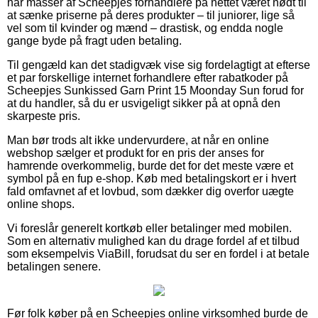
har masser af Scheepjes forhandlere på nettet været nødt til
at sænke priserne på deres produkter – til juniorer, lige så
vel som til kvinder og mænd – drastisk, og endda nogle
gange byde på fragt uden betaling.
Til gengæld kan det stadigvæk vise sig fordelagtigt at efterse
et par forskellige internet forhandlere efter rabatkoder på
Scheepjes Sunkissed Garn Print 15 Moonday Sun forud for
at du handler, så du er usvigeligt sikker på at opnå den
skarpeste pris.
Man bør trods alt ikke undervurdere, at når en online
webshop sælger et produkt for en pris der anses for
hamrende overkommelig, burde det for det meste være et
symbol på en fup e-shop. Køb med betalingskort er i hvert
fald omfavnet af et lovbud, som dækker dig overfor uægte
online shops.
Vi foreslår generelt kortkøb eller betalinger med mobilen.
Som en alternativ mulighed kan du drage fordel af et tilbud
som eksempelvis ViaBill, forudsat du ser en fordel i at betale
betalingen senere.
Før folk køber på en Scheepjes online virksomhed burde de