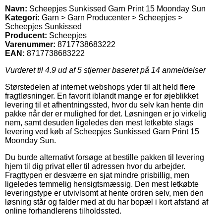
Navn:
Scheepjes Sunkissed Garn Print 15 Moonday Sun
Kategori:
Garn > Garn Producenter > Scheepjes >
Scheepjes Sunkissed
Producent:
Scheepjes
Varenummer:
8717738683222
EAN:
8717738683222
Vurderet til
4.9
ud af 5 stjerner baseret på
14
anmeldelser
Størstedelen af internet webshops yder til alt held flere
fragtløsninger. En favorit iblandt mange er for øjeblikket
levering til et afhentningssted, hvor du selv kan hente din
pakke når der er mulighed for det. Løsningen er jo virkelig
nem, samt desuden ligeledes den mest letkøbte slags
levering ved køb af Scheepjes Sunkissed Garn Print 15
Moonday Sun.
Du burde alternativt forsøge at bestille pakken til levering
hjem til dig privat eller til adressen hvor du arbejder.
Fragttypen er desværre en sjat mindre prisbillig, men
ligeledes temmelig hensigtsmæssig. Den mest letkøbte
leveringstype er utvivlsomt at hente ordren selv, men den
løsning står og falder med at du har bopæl i kort afstand af
online forhandlerens tilholdssted.