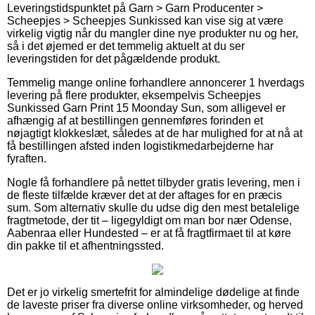
Leveringstidspunktet på Garn > Garn Producenter >
Scheepjes > Scheepjes Sunkissed kan vise sig at være
virkelig vigtig når du mangler dine nye produkter nu og her,
så i det øjemed er det temmelig aktuelt at du ser
leveringstiden for det pågældende produkt.
Temmelig mange online forhandlere annoncerer 1 hverdags
levering på flere produkter, eksempelvis Scheepjes
Sunkissed Garn Print 15 Moonday Sun, som alligevel er
afhængig af at bestillingen gennemføres forinden et
nøjagtigt klokkeslæt, således at de har mulighed for at nå at
få bestillingen afsted inden logistikmedarbejderne har
fyraften.
Nogle få forhandlere på nettet tilbyder gratis levering, men i
de fleste tilfælde kræver det at der aftages for en præcis
sum. Som alternativ skulle du udse dig den mest betalelige
fragtmetode, der tit – ligegyldigt om man bor nær Odense,
Aabenraa eller Hundested – er at få fragtfirmaet til at køre
din pakke til et afhentningssted.
Det er jo virkelig smertefrit for almindelige dødelige at finde
de laveste priser fra diverse online virksomheder, og herved