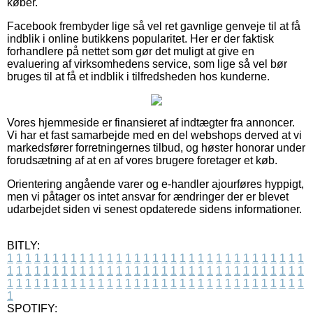
køber.
Facebook frembyder lige så vel ret gavnlige genveje til at få
indblik i online butikkens popularitet. Her er der faktisk
forhandlere på nettet som gør det muligt at give en
evaluering af virksomhedens service, som lige så vel bør
bruges til at få et indblik i tilfredsheden hos kunderne.
Vores hjemmeside er finansieret af indtægter fra annoncer.
Vi har et fast samarbejde med en del webshops derved at vi
markedsfører forretningernes tilbud, og høster honorar under
forudsætning af at en af vores brugere foretager et køb.
Orientering angående varer og e-handler ajourføres hyppigt,
men vi påtager os intet ansvar for ændringer der er blevet
udarbejdet siden vi senest opdaterede sidens informationer.
BITLY:
1
1
1
1
1
1
1
1
1
1
1
1
1
1
1
1
1
1
1
1
1
1
1
1
1
1
1
1
1
1
1
1
1
1
1
1
1
1
1
1
1
1
1
1
1
1
1
1
1
1
1
1
1
1
1
1
1
1
1
1
1
1
1
1
1
1
1
1
1
1
1
1
1
1
1
1
1
1
1
1
1
1
1
1
1
1
1
1
1
1
1
1
1
1
1
1
1
1
1
1
SPOTIFY: