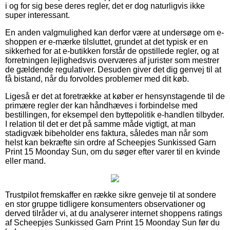
i og for sig bese deres regler, det er dog naturligvis ikke
super interessant.
En anden valgmulighed kan derfor være at undersøge om e-
shoppen er e-mærke tilsluttet, grundet at det typisk er en
sikkerhed for at e-butikken forstår de opstillede regler, og at
forretningen lejlighedsvis overværes af jurister som mestrer
de gældende regulativer. Desuden giver det dig genvej til at
få bistand, når du forvoldes problemer med dit køb.
Ligeså er det at foretrække at køber er hensynstagende til de
primære regler der kan håndhæves i forbindelse med
bestillingen, for eksempel den byttepolitik e-handlen tilbyder.
I relation til det er det på samme måde vigtigt, at man
stadigvæk bibeholder ens faktura, således man når som
helst kan bekræfte sin ordre af Scheepjes Sunkissed Garn
Print 15 Moonday Sun, om du søger efter varer til en kvinde
eller mand.
Trustpilot fremskaffer en række sikre genveje til at sondere
en stor gruppe tidligere konsumenters observationer og
derved tilråder vi, at du analyserer internet shoppens ratings
af Scheepjes Sunkissed Garn Print 15 Moonday Sun før du