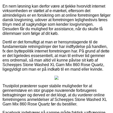
En nem løsning kan derfor være at tjekke hvorvidt internet
virksomheden er støttet af e-mærket, eftersom det
almindeligvis er en forsikring om at online forretningen følger
dansk lovgivning, udover at forretningen lejlighedsvis føres
tilsyn med af sagkyndige som kender lovgivningen.
Desuden får du mulighed for assistance, når du skulle få
dilemmaer som følge af dit køb.
Dertil er det fornuftigt at man er hensynstagende til de
fundamentale retningslinjer der har indflydelse på handlen,
fx den byttepolitik internet forretningen har. På grund af dette
er det ligeledes essesentielt, at man til enhver tid gemmer
ens ordremail, så man altid vil kunne påvise sit køb af
Scheepjes Stone Washed XL Garn Mix 860 Rose Quartz,
ligegyldigt om man er på indkøb til en mand eller kvinde.
Trustpilot præsterer super stabile muligheder for at
gennemstøve en stor gruppe nuværende forbrugeres
betragtninger og derved er det klogt, at du vurderer online
forretningens anmeldelser af Scheepjes Stone Washed XL
Garn Mix 860 Rose Quartz før du bestiller.
Facebook indebærer på samme måde faktisk uafhængige