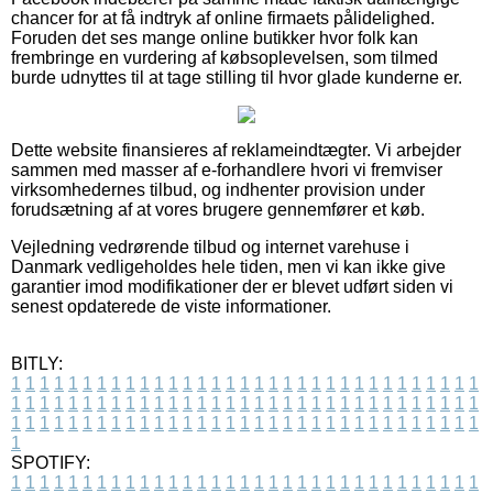
chancer for at få indtryk af online firmaets pålidelighed.
Foruden det ses mange online butikker hvor folk kan
frembringe en vurdering af købsoplevelsen, som tilmed
burde udnyttes til at tage stilling til hvor glade kunderne er.
Dette website finansieres af reklameindtægter. Vi arbejder
sammen med masser af e-forhandlere hvori vi fremviser
virksomhedernes tilbud, og indhenter provision under
forudsætning af at vores brugere gennemfører et køb.
Vejledning vedrørende tilbud og internet varehuse i
Danmark vedligeholdes hele tiden, men vi kan ikke give
garantier imod modifikationer der er blevet udført siden vi
senest opdaterede de viste informationer.
BITLY:
1
1
1
1
1
1
1
1
1
1
1
1
1
1
1
1
1
1
1
1
1
1
1
1
1
1
1
1
1
1
1
1
1
1
1
1
1
1
1
1
1
1
1
1
1
1
1
1
1
1
1
1
1
1
1
1
1
1
1
1
1
1
1
1
1
1
1
1
1
1
1
1
1
1
1
1
1
1
1
1
1
1
1
1
1
1
1
1
1
1
1
1
1
1
1
1
1
1
1
1
SPOTIFY:
1
1
1
1
1
1
1
1
1
1
1
1
1
1
1
1
1
1
1
1
1
1
1
1
1
1
1
1
1
1
1
1
1