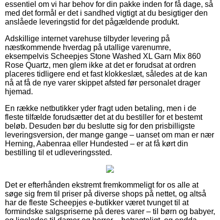
essentiel om vi har behov for din pakke inden for få dage, så
med det formål er det i sandhed vigtigt at du besigtiger den
anslåede leveringstid for det pågældende produkt.
Adskillige internet varehuse tilbyder levering på
næstkommende hverdag på utallige varenumre,
eksempelvis Scheepjes Stone Washed XL Garn Mix 860
Rose Quartz, men glem ikke at det er forudsat at ordren
placeres tidligere end et fast klokkeslæt, således at de kan
nå at få de nye varer skippet afsted før personalet drager
hjemad.
En række netbutikker yder fragt uden betaling, men i de
fleste tilfælde forudsætter det at du bestiller for et bestemt
beløb. Desuden bør du beslutte sig for den prisbilligste
leveringsversion, der mange gange – uanset om man er nær
Herning, Aabenraa eller Hundested – er at få kørt din
bestilling til et udleveringssted.
Det er efterhånden ekstremt fremkommeligt for os alle at
søge sig frem til priser på diverse shops på nettet, og altså
har de fleste Scheepjes e-butikker været tvunget til at
formindske salgspriserne på deres varer – til børn og babyer,