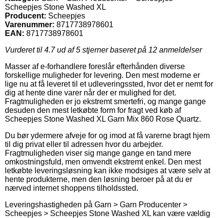
Scheepjes Stone Washed XL
Producent:
Scheepjes
Varenummer:
8717738978601
EAN:
8717738978601
Vurderet til
4.7
ud af 5 stjerner baseret på
12
anmeldelser
Masser af e-forhandlere foreslår efterhånden diverse
forskellige muligheder for levering. Den mest moderne er
lige nu at få leveret til et udleveringssted, hvor det er nemt for
dig at hente dine varer når der er mulighed for det.
Fragtmuligheden er jo ekstremt smertefri, og mange gange
desuden den mest letkøbte form for fragt ved køb af
Scheepjes Stone Washed XL Garn Mix 860 Rose Quartz.
Du bør ydermere afveje for og imod at få varerne bragt hjem
til dig privat eller til adressen hvor du arbejder.
Fragtmuligheden viser sig mange gange en tand mere
omkostningsfuld, men omvendt ekstremt enkel. Den mest
letkøbte leveringsløsning kan ikke modsiges at være selv at
hente produkterne, men den løsning beroer på at du er
nærved internet shoppens tilholdssted.
Leveringshastigheden på Garn > Garn Producenter >
Scheepjes > Scheepjes Stone Washed XL kan være vældig