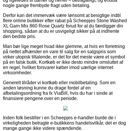
og ligeledes til damer og herrer – betragteligt, og endda
nogle gange frembyde fragt uden betaling.
Derfor kan det immervæk være lønsomt at besigtige indtil
flere online butikker efter rabat på Scheepjes Stone Washed
XL Garn Mix 860 Rose Quartz forud for at du færdiggør din
shopping, sådan at du er usvigeligt sikker på at indhente
den bedste pris.
Man bør lige meget hvad ikke glemme, at hvis en forretning
på nettet afhænder en vare til salg for en salgspris som
virker utopisk tiltalende, er det for det meste være et symbol
på en falsk butik. Kortkøb er ikke desto mindre omsluttet af
en regel, hvilket forsvarer køber imod uærlige internet
virksomheder.
Generelt tilråder vi kortkøb eller mobilbetaling. Som en
anden løsning kunne du drage fordel af en
afbetalingsordning fra fx ViaBill, hvis du har i sinde at
finansiere pengene over en periode.
Inden folk bestiller i en Scheepjes e-handler burde de i
virkeligheden betragte e-butikkens handelsvilkår, det er dog
mange gange ikke videre spændende.