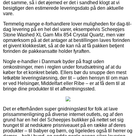
det samme, så i det øjemed er det i sandhed klogt at vi
besigtiger den estimerede leveringsdato på den aktuelle
vare.
Temmelig mange e-forhandlere lover muligheden for dag-til-
dag levering på en hel del varer, eksempelvis Scheepjes
Stone Washed XL Garn Mix 854 Crystal Quartz, men vær
opmærksom på at det antager at bestillingen laves forinden
et givent klokkeslæt, så at de kan nå at få pakken betjent
forinden de pakkeansatte holder fyraften.
Nogle e-handler i Danmark byder på fragt uden
omkostninger, men i reglen under forudsætning af at du
køber for et konkret beløb. Ellers bør du snuppe den mest
letkøbte leveringsløsning, der tit – uden hensyn til om man
er ved Helsingør, Middelfart eller Ribe – er at få dem til at
bringe dine produkter til et afhentningssted.
Det er efterhånden super gnidningsløst for folk at lave
prissammenligning på diverse internet outlets, og af den
grund har en hel del Scheepjes butikker på nettet set sig
tvunget til at nedskære prisniveauet på en række af deres
produkter – til babyer og børn, og ligeledes også til herrer og