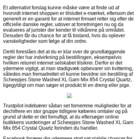
Et alternativt forslag kunne måske være at finde ud af
hvorvidt internet shoppen er tilsluttet e-mærket, eftersom det
generelt er en garanti for at internet firmaet retter sig efter de
officielle danske regler, udover at forretningen nu og da
evalueres af jurister der kender til vilkårene på området.
Desuden får du chance for at få bistand, hvis du oplever
vanskeligheder som følge af din ordre.
Dertil foreslåes det at du er klar over de grundlæggende
regler der har indvirkning på bestillingen, eksempelvis
hvilken returret internet selskabet tilsikrer. Derfor er det
ydermere vigtigt, at man stadigvæk opbevarer sin kvittering,
således man fremadrettet vil kunne bevidne sin bestilling af
Scheepjes Stone Washed XL Garn Mix 854 Crystal Quartz,
ligegyldigt om man søger et produkt til en dreng eller pige.
Trustpilot indebærer sådan set fornemme muligheder for at
dechifrere en stor gruppe tidligere køberes omtaler og på
grund af dette er det fornuftigt, at du eftersøger online
butikkens vurderinger af Scheepjes Stone Washed XL Garn
Mix 854 Crystal Quartz forinden du handler.
Facebook forærer dig ydermere stort set stabile chancer for