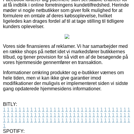
at få indblik i online forretningens kundetilfredshed. Herinde
møder vi nogle netbutikker som giver folk mulighed for at
formulere en omtale af deres købsoplevelse, hvilket
ligeledes kan drages fordel af til at tage stilling til tidligere
kunders oplevelser.
Vores side finansieres af reklamer. Vi har samarbejder med
en række shops på nettet idet vi markedsfører butikkernes
tilbud, og tjener provision for så vidt en af de besøgende på
vores hjemmeside gennemfører en transaktion.
Informationer omkring produkter og e-butikker værnes om
hele tiden, men vi kan ikke give garantier imod
modifikationer der muligvis er implementeret siden vi sidste
gang opdaterede hjemmesidens informationer.
BITLY:
1
1
1
1
1
1
1
1
1
1
1
1
1
1
1
1
1
1
1
1
1
1
1
1
1
1
1
1
1
1
1
1
1
1
1
1
1
1
1
1
1
1
1
1
1
1
1
1
1
1
1
1
1
1
1
1
1
1
1
1
1
1
1
1
1
1
1
1
1
1
1
1
1
1
1
1
1
1
1
1
1
1
1
1
1
1
1
1
1
1
1
1
1
1
1
1
1
1
1
1
SPOTIFY: