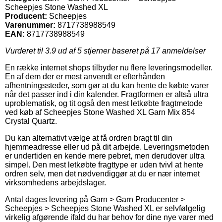
Scheepjes Stone Washed XL
Producent:
Scheepjes
Varenummer:
8717738988549
EAN:
8717738988549
Vurderet til
3.9
ud af 5 stjerner baseret på
17
anmeldelser
En række internet shops tilbyder nu flere leveringsmodeller.
En af dem der er mest anvendt er efterhånden
afhentningssteder, som gør at du kan hente de købte varer
når det passer ind i din kalender. Fragtformen er altså ultra
uproblematisk, og tit også den mest letkøbte fragtmetode
ved køb af Scheepjes Stone Washed XL Garn Mix 854
Crystal Quartz.
Du kan alternativt vælge at få ordren bragt til din
hjemmeadresse eller ud på dit arbejde. Leveringsmetoden
er undertiden en kende mere pebret, men derudover ultra
simpel. Den mest letkøbte fragttype er uden tvivl at hente
ordren selv, men det nødvendiggør at du er nær internet
virksomhedens arbejdslager.
Antal dages levering på Garn > Garn Producenter >
Scheepjes > Scheepjes Stone Washed XL er selvfølgelig
virkelig afgørende ifald du har behov for dine nye varer med