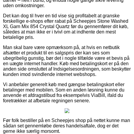
damer – helt i bund, og endda nogle gange sikre levering
uden omkostninger.
Det kan dog til hver en tid vise sig profitabelt at granske
forskellige e-shops efter rabat på Scheepjes Stone Washed
XL Garn Mix 854 Crystal Quartz før du gennemfører dit køb,
således at man ikke er i tvivl om at indhente den mest
betalelige pris.
Man skal bare være opmærksom på, at hvis en netbutik
afsætter et produkt til en salgspris der kan ses som
ubegribelig gunstig, bør det i nogle tilfælde være et bevis på
en uægte internet handler. Køb med betalingskort er på den
anden side omsluttet af Indsigelsesordningen, som beskytter
kunden imod svindlende internet webshops.
Vi anbefaler generelt køb med gængse betalingskort eller
betalinger med mobilen. Som en anden løsning kunne du
anvende et afdragstilbud fra eksempelvis ViaBill, ifald du
foretrækker at afbetale regningen senere.
Før folk bestiller på en Scheepjes shop på nettet kunne man
sådan set gennemløbe deres handelsaftale, dog er det
gerne ikke særlig morsomt.