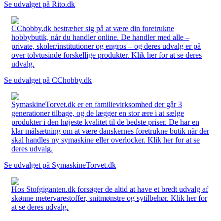
Se udvalget på Rito.dk
CChobby.dk bestræber sig på at være din foretrukne
hobbybutik, når du handler online. De handler med alle –
private, skoler/institutioner og engros – og deres udvalg er på
over tolvtusinde forskellige produkter. Klik her for at se deres
udvalg.
Se udvalget på CChobby.dk
SymaskineTorvet.dk er en familievirksomhed der går 3
generationer tilbage, og de lægger en stor ære i at sælge
produkter i den højeste kvalitet til de bedste priser. De har en
klar målsætning om at være danskernes foretrukne butik når der
skal handles ny symaskine eller overlocker. Klik her for at se
deres udvalg.
Se udvalget på SymaskineTorvet.dk
Hos Stofgiganten.dk forsøger de altid at have et bredt udvalg af
skønne metervarestoffer, snitmønstre og sytilbehør. Klik her for
at se deres udvalg.