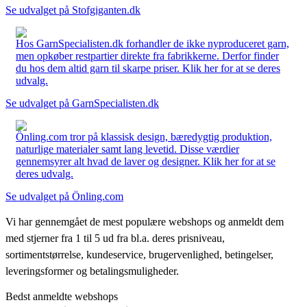
Se udvalget på Stofgiganten.dk
Hos GarnSpecialisten.dk forhandler de ikke nyproduceret garn,
men opkøber restpartier direkte fra fabrikkerne. Derfor finder
du hos dem altid garn til skarpe priser. Klik her for at se deres
udvalg.
Se udvalget på GarnSpecialisten.dk
Önling.com tror på klassisk design, bæredygtig produktion,
naturlige materialer samt lang levetid. Disse værdier
gennemsyrer alt hvad de laver og designer. Klik her for at se
deres udvalg.
Se udvalget på Önling.com
Vi har gennemgået de mest populære webshops og anmeldt dem
med stjerner fra 1 til 5 ud fra bl.a. deres prisniveau,
sortimentstørrelse, kundeservice, brugervenlighed, betingelser,
leveringsformer og betalingsmuligheder.
Bedst anmeldte webshops