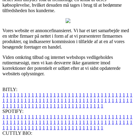
købsoplevelse, hvilket desuden må tages i brug til at bedømme
tilfredsheden hos kunderne.
Vores website er annoncefinansieret. Vi har et tæt samarbejde med
en stribe firmaer på nettet i form af at vi præsenterer firmaernes
produkter, og indkasserer kommission i tilfælde af at en af vores
besøgende foretager en handel.
Viden omkring tilbud og internet webshops vedligeholdes
rutinemæssigt, men vi kan desværre ikke garantere imod
korrektioner der potentielt er udført efter at vi sidst opdaterede
websitets oplysninger.
BITLY:
1
1
1
1
1
1
1
1
1
1
1
1
1
1
1
1
1
1
1
1
1
1
1
1
1
1
1
1
1
1
1
1
1
1
1
1
1
1
1
1
1
1
1
1
1
1
1
1
1
1
1
1
1
1
1
1
1
1
1
1
1
1
1
1
1
1
1
1
1
1
1
1
1
1
1
1
1
1
1
1
1
1
1
1
1
1
1
1
1
1
1
1
1
1
1
1
1
1
1
1
SPOTIFY:
1
1
1
1
1
1
1
1
1
1
1
1
1
1
1
1
1
1
1
1
1
1
1
1
1
1
1
1
1
1
1
1
1
1
1
1
1
1
1
1
1
1
1
1
1
1
1
1
1
1
1
1
1
1
1
1
1
1
1
1
1
1
1
1
1
1
1
1
1
1
1
1
1
1
1
1
1
1
1
1
1
1
1
1
1
1
1
1
1
1
1
1
1
1
1
1
1
1
1
1
CUTTLY BIO: