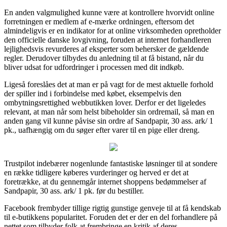
En anden valgmulighed kunne være at kontrollere hvorvidt online
forretningen er medlem af e-mærke ordningen, eftersom det
almindeligvis er en indikator for at online virksomheden opretholder
den officielle danske lovgivning, foruden at internet forhandleren
lejlighedsvis revurderes af eksperter som behersker de gældende
regler. Derudover tilbydes du anledning til at få bistand, når du
bliver udsat for udfordringer i processen med dit indkøb.
Ligeså foreslåes det at man er på vagt for de mest aktuelle forhold
der spiller ind i forbindelse med købet, eksempelvis den
ombytningsrettighed webbutikken lover. Derfor er det ligeledes
relevant, at man når som helst bibeholder sin ordremail, så man en
anden gang vil kunne påvise sin ordre af Sandpapir, 30 ass. ark/ 1
pk., uafhængig om du søger efter varer til en pige eller dreng.
Trustpilot indebærer nogenlunde fantastiske løsninger til at sondere
en række tidligere køberes vurderinger og herved er det at
foretrække, at du gennemgår internet shoppens bedømmelser af
Sandpapir, 30 ass. ark/ 1 pk. før du bestiller.
Facebook frembyder tillige rigtig gunstige genveje til at få kendskab
til e-butikkens popularitet. Foruden det er der en del forhandlere på
nettet som tilbyder folk at frembringe en kritik af deres