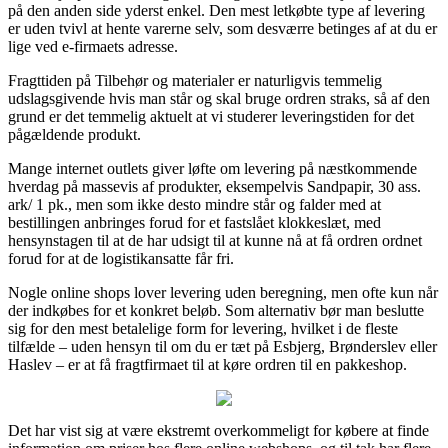
på den anden side yderst enkel. Den mest letkøbte type af levering
er uden tvivl at hente varerne selv, som desværre betinges af at du er
lige ved e-firmaets adresse.
Fragttiden på Tilbehør og materialer er naturligvis temmelig
udslagsgivende hvis man står og skal bruge ordren straks, så af den
grund er det temmelig aktuelt at vi studerer leveringstiden for det
pågældende produkt.
Mange internet outlets giver løfte om levering på næstkommende
hverdag på massevis af produkter, eksempelvis Sandpapir, 30 ass.
ark/ 1 pk., men som ikke desto mindre står og falder med at
bestillingen anbringes forud for et fastslået klokkeslæt, med
hensynstagen til at de har udsigt til at kunne nå at få ordren ordnet
forud for at de logistikansatte får fri.
Nogle online shops lover levering uden beregning, men ofte kun når
der indkøbes for et konkret beløb. Som alternativ bør man beslutte
sig for den mest betalelige form for levering, hvilket i de fleste
tilfælde – uden hensyn til om du er tæt på Esbjerg, Brønderslev eller
Haslev – er at få fragtfirmaet til at køre ordren til en pakkeshop.
Det har vist sig at være ekstremt overkommeligt for købere at finde