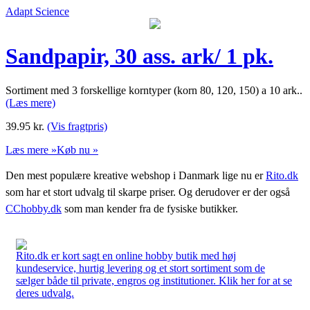
Adapt Science
Sandpapir, 30 ass. ark/ 1 pk.
Sortiment med 3 forskellige korntyper (korn 80, 120, 150) a 10 ark..
(Læs mere)
39.95
kr.
(Vis fragtpris)
Læs mere »
Køb nu »
Den mest populære kreative webshop i Danmark lige nu er
Rito.dk
som har et stort udvalg til skarpe priser. Og derudover er der også
CChobby.dk
som man kender fra de fysiske butikker.
Rito.dk er kort sagt en online hobby butik med høj
kundeservice, hurtig levering og et stort sortiment som de
sælger både til private, engros og institutioner. Klik her for at se
deres udvalg.