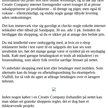
information om priser hos flere online webshops, og til tak har flere
Creativ Company internet foretagender været tvunget til at presse
udsalgspriserne på produkterne – til drenge og piger, men også til
voksne – eftertrykkeligt, og endda nogle gange tilbyde levering
uden omkostninger.
Det kan immervæk vise sig gavnligt at checke nogle enkelte internet
selskaber efter tilbud på Sandpapir, 30 ass. ark/ 1 pk. forinden du
færdiggør din shopping, så du er sikker på at antage den bedste pris.
Du må imidlertid være omhyggelig med, at hvis en e-shop
reklamerer bedst i test varer til en salgspris der kan ses som
urealistisk lav, bør det mange gange være et symbol på en snydagtig
butik. Køb med gængse betalingskort er trods alt inkluderet i en
foranstaltning, som sikrer folk overfor uærlige firmaer på nettet.
Vi anbefaler shopping med kort eller betalinger med mobilen. Som
alternativ kan du bruge en afbetalingsordning fra eksempelvis
ViaBill, for så vidt du agter at afdrage betalingen over et længere
tidsrum.
Inden nogen køber i en Creativ Company forhandler på nettet kan
man sådan set granske shoppens regler, det er dog bare et
tidskrævende projekt.