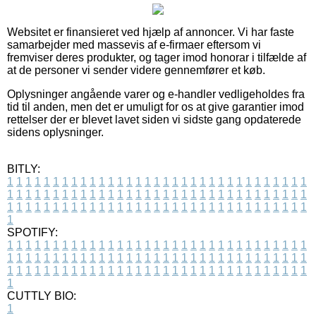
Websitet er finansieret ved hjælp af annoncer. Vi har faste
samarbejder med massevis af e-firmaer eftersom vi
fremviser deres produkter, og tager imod honorar i tilfælde af
at de personer vi sender videre gennemfører et køb.
Oplysninger angående varer og e-handler vedligeholdes fra
tid til anden, men det er umuligt for os at give garantier imod
rettelser der er blevet lavet siden vi sidste gang opdaterede
sidens oplysninger.
BITLY:
1
1
1
1
1
1
1
1
1
1
1
1
1
1
1
1
1
1
1
1
1
1
1
1
1
1
1
1
1
1
1
1
1
1
1
1
1
1
1
1
1
1
1
1
1
1
1
1
1
1
1
1
1
1
1
1
1
1
1
1
1
1
1
1
1
1
1
1
1
1
1
1
1
1
1
1
1
1
1
1
1
1
1
1
1
1
1
1
1
1
1
1
1
1
1
1
1
1
1
1
SPOTIFY:
1
1
1
1
1
1
1
1
1
1
1
1
1
1
1
1
1
1
1
1
1
1
1
1
1
1
1
1
1
1
1
1
1
1
1
1
1
1
1
1
1
1
1
1
1
1
1
1
1
1
1
1
1
1
1
1
1
1
1
1
1
1
1
1
1
1
1
1
1
1
1
1
1
1
1
1
1
1
1
1
1
1
1
1
1
1
1
1
1
1
1
1
1
1
1
1
1
1
1
1
CUTTLY BIO:
1