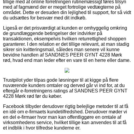
tillige med at online forretningen rutinemæssigt føres tilsyn
med af fagmænd der er meget fortrolige vedtægterne på
området. Dette er desuden din lejlighed til support, for så vidt
du udsættes for besvær med dit indkøb.
Ligeså er det prisværdigt at kunden er omhyggelig omkring
de grundlæggende betingelser der indvirker på
transaktionen, eksempelvis hvilken returrettighed shoppen
garanterer. I den relation er det tillige relevant, at man stadig
sikrer sin kvitteringsmail, således man senere vil kunne
bevidne handlen af SANDNES PEER GYNT 4228 Mørk
rød, hvad end man leder efter en vare til en herre eller dame.
Trustpilot yder tilpas gode løsninger til at kigge på flere
nuværende kunders omtaler og derved går vi ind for, at du
eftergår e-forretningens ratings af SANDNES PEER GYNT
4228 Mørk rød før du køber.
Facebook tilbyder derudover rigtig belejlige metoder til at få
en idé om e-firmaets kundetilfredshed. Derudover møder vi
en del e-firmaer hvor man kan offentliggøre en omtale af
virksomhedens service, hvilket tillige kan anvendes til at få
et indblik i hvor tilfredse kunderne er.