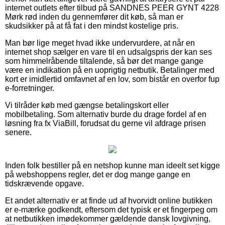
internet outlets efter tilbud på SANDNES PEER GYNT 4228
Mørk rød inden du gennemfører dit køb, så man er
skudsikker på at få fat i den mindst kostelige pris.
Man bør lige meget hvad ikke undervurdere, at når en
internet shop sælger en vare til en udsalgspris der kan ses
som himmelråbende tiltalende, så bør det mange gange
være en indikation på en uoprigtig netbutik. Betalinger med
kort er imidlertid omfavnet af en lov, som bistår en overfor fup
e-forretninger.
Vi tilråder køb med gængse betalingskort eller
mobilbetaling. Som alternativ burde du drage fordel af en
løsning fra fx ViaBill, forudsat du gerne vil afdrage prisen
senere.
Inden folk bestiller på en netshop kunne man ideelt set kigge
på webshoppens regler, det er dog mange gange en
tidskrævende opgave.
Et andet alternativ er at finde ud af hvorvidt online butikken
er e-mærke godkendt, eftersom det typisk er et fingerpeg om
at netbutikken imødekommer gældende dansk lovgivning,