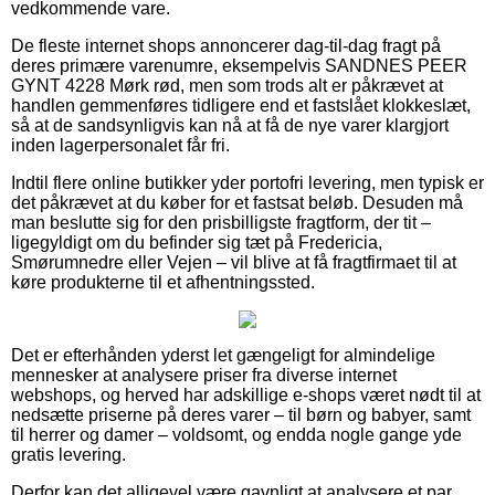
vedkommende vare.
De fleste internet shops annoncerer dag-til-dag fragt på
deres primære varenumre, eksempelvis SANDNES PEER
GYNT 4228 Mørk rød, men som trods alt er påkrævet at
handlen gemmenføres tidligere end et fastslået klokkeslæt,
så at de sandsynligvis kan nå at få de nye varer klargjort
inden lagerpersonalet får fri.
Indtil flere online butikker yder portofri levering, men typisk er
det påkrævet at du køber for et fastsat beløb. Desuden må
man beslutte sig for den prisbilligste fragtform, der tit –
ligegyldigt om du befinder sig tæt på Fredericia,
Smørumnedre eller Vejen – vil blive at få fragtfirmaet til at
køre produkterne til et afhentningssted.
Det er efterhånden yderst let gængeligt for almindelige
mennesker at analysere priser fra diverse internet
webshops, og herved har adskillige e-shops været nødt til at
nedsætte priserne på deres varer – til børn og babyer, samt
til herrer og damer – voldsomt, og endda nogle gange yde
gratis levering.
Derfor kan det alligevel være gavnligt at analysere et par