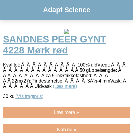
Adapt Science
SANDNES PEER GYNT
4228 Mørk rød
Kvalitet: Â Â Â Â Â Â Â Â Â Â 100% uldVægt: Â Â Â
Â Â Â Â Â Â Â Â Â Â Â Â Â Â 50 gLøbelængde: Â
Â Â Â Â Â Â Â Â ca 91mStrikkefasthed: Â Â Â
Â Â 22mx27pPindestørrelse: Â Â Â Â 3Â½-4 mmVask: Â
Â Â Â Â Â Â Uldvask
(Læs mere)
30
kr.
(Vis fragtpris)
Læs mere »
Køb nu »