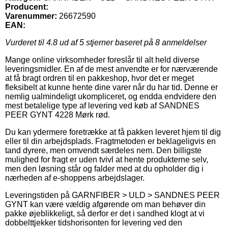
Producent:
Varenummer:
26672590
EAN:
Vurderet til
4.8
ud af 5 stjerner baseret på
8
anmeldelser
Mange online virksomheder foreslår til alt held diverse
leveringsmidler. En af de mest anvendte er for nærværende
at få bragt ordren til en pakkeshop, hvor det er meget
fleksibelt at kunne hente dine varer når du har tid. Denne er
nemlig ualmindeligt ukompliceret, og endda endvidere den
mest betalelige type af levering ved køb af SANDNES
PEER GYNT 4228 Mørk rød.
Du kan ydermere foretrække at få pakken leveret hjem til dig
eller til din arbejdsplads. Fragtmetoden er beklageligvis en
tand dyrere, men omvendt særdeles nem. Den billigste
mulighed for fragt er uden tvivl at hente produkterne selv,
men den løsning står og falder med at du opholder dig i
nærheden af e-shoppens arbejdslager.
Leveringstiden på GARNFIBER > ULD > SANDNES PEER
GYNT kan være vældig afgørende om man behøver din
pakke øjeblikkeligt, så derfor er det i sandhed klogt at vi
dobbelttjekker tidshorisonten for levering ved den