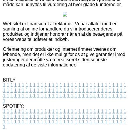
måde kan udnyttes til vurdering af hvor glade kunderne er.
Websitet er finansieret af reklamer. Vi har aftaler med en
samling af online forhandlere da vi introducerer deres
produkter, og indtjener honorar når en af de besøgende på
vores website udfører et indkøb.
Orientering om produkter og internet firmaer værnes om
løbende, men det er ikke muligt for os at give garantier imod
justeringer der måtte være realiseret siden seneste
opdatering af de viste informationer.
BITLY:
1
1
1
1
1
1
1
1
1
1
1
1
1
1
1
1
1
1
1
1
1
1
1
1
1
1
1
1
1
1
1
1
1
1
1
1
1
1
1
1
1
1
1
1
1
1
1
1
1
1
1
1
1
1
1
1
1
1
1
1
1
1
1
1
1
1
1
1
1
1
1
1
1
1
1
1
1
1
1
1
1
1
1
1
1
1
1
1
1
1
1
1
1
1
1
1
1
1
1
1
SPOTIFY:
1
1
1
1
1
1
1
1
1
1
1
1
1
1
1
1
1
1
1
1
1
1
1
1
1
1
1
1
1
1
1
1
1
1
1
1
1
1
1
1
1
1
1
1
1
1
1
1
1
1
1
1
1
1
1
1
1
1
1
1
1
1
1
1
1
1
1
1
1
1
1
1
1
1
1
1
1
1
1
1
1
1
1
1
1
1
1
1
1
1
1
1
1
1
1
1
1
1
1
1