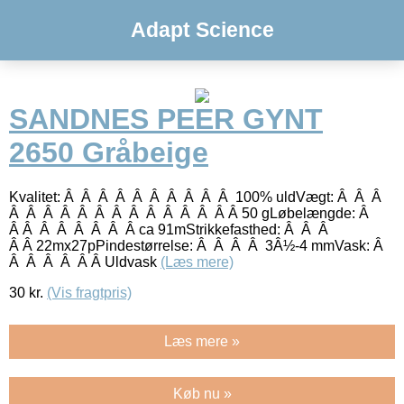
Adapt Science
SANDNES PEER GYNT
2650 Gråbeige
Kvalitet: Â Â Â Â Â Â Â Â Â Â 100% uldVægt: Â Â Â
Â Â Â Â Â Â Â Â Â Â Â Â Â Â 50 gLøbelængde: Â
Â Â Â Â Â Â Â Â ca 91mStrikkefasthed: Â Â Â
Â Â 22mx27pPindestørrelse: Â Â Â Â 3Â½-4 mmVask: Â
Â Â Â Â Â Â Uldvask
(Læs mere)
30
kr.
(Vis fragtpris)
Læs mere »
Køb nu »