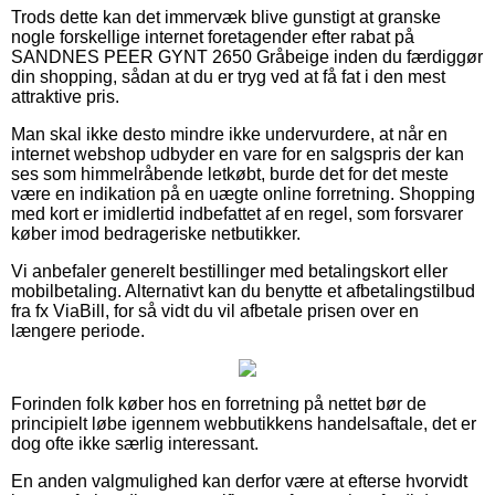
Trods dette kan det immervæk blive gunstigt at granske
nogle forskellige internet foretagender efter rabat på
SANDNES PEER GYNT 2650 Gråbeige inden du færdiggør
din shopping, sådan at du er tryg ved at få fat i den mest
attraktive pris.
Man skal ikke desto mindre ikke undervurdere, at når en
internet webshop udbyder en vare for en salgspris der kan
ses som himmelråbende letkøbt, burde det for det meste
være en indikation på en uægte online forretning. Shopping
med kort er imidlertid indbefattet af en regel, som forsvarer
køber imod bedrageriske netbutikker.
Vi anbefaler generelt bestillinger med betalingskort eller
mobilbetaling. Alternativt kan du benytte et afbetalingstilbud
fra fx ViaBill, for så vidt du vil afbetale prisen over en
længere periode.
Forinden folk køber hos en forretning på nettet bør de
principielt løbe igennem webbutikkens handelsaftale, det er
dog ofte ikke særlig interessant.
En anden valgmulighed kan derfor være at efterse hvorvidt