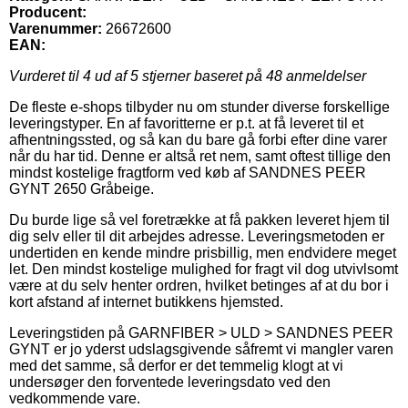
Producent:
Varenummer:
26672600
EAN:
Vurderet til
4
ud af 5 stjerner baseret på
48
anmeldelser
De fleste e-shops tilbyder nu om stunder diverse forskellige
leveringstyper. En af favoritterne er p.t. at få leveret til et
afhentningssted, og så kan du bare gå forbi efter dine varer
når du har tid. Denne er altså ret nem, samt oftest tillige den
mindst kostelige fragtform ved køb af SANDNES PEER
GYNT 2650 Gråbeige.
Du burde lige så vel foretrække at få pakken leveret hjem til
dig selv eller til dit arbejdes adresse. Leveringsmetoden er
undertiden en kende mindre prisbillig, men endvidere meget
let. Den mindst kostelige mulighed for fragt vil dog utvivlsomt
være at du selv henter ordren, hvilket betinges af at du bor i
kort afstand af internet butikkens hjemsted.
Leveringstiden på GARNFIBER > ULD > SANDNES PEER
GYNT er jo yderst udslagsgivende såfremt vi mangler varen
med det samme, så derfor er det temmelig klogt at vi
undersøger den forventede leveringsdato ved den
vedkommende vare.