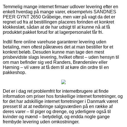
Temmelig mange internet firmaer udlover levering efter en
enkelt hverdag på mange varer, eksempelvis SANDNES
PEER GYNT 2650 Gråbeige, men vær på vagt da det er
regnet ud fra at bestillingen placeres forinden et konkret
klokkeslæt, sådan at de har udsigt til at kunne nå at få
produktet pakket forud for at lagerpersonalet får fri.
Indtil flere online varehuse garanterer levering uden
betaling, men oftest påkræves det at man bestiller for et
konkret beløb. Desuden kunne man tage den mest
prisbevidste slags levering, hvilket oftest – uden hensyn til
om man befinder sig ved Randers, Brønderslev eller
Hørning – vil være at få dem til at køre din ordre til en
pakkeshop.
Det er i dag ret problemfrit for internetbrugere at finde
information om priser hos forskellige internet forretninger, og
for det har adskillige internet forretninger i Danmark været
presset til at at nedbringe salgsværdien på en række af
deres varer – til piger og drenge, og yderligere også til
kvinder og mænd – betydeligt, og endda nogle gange
frembyde levering uden omkostninger.