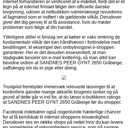
internet forhandleren er verificeret af e-mærket, fordi det er et
tegn på at internet firmaet følger den officielle danske
lovgivning, udover at netbutikken rutinemæssigt revurderes
af fagmænd som er indført i de gældende vilkår. Derudover
giver det dig genvej til at få assistance, hvis du møder
problemer som følge af din handel.
Yderligere stiller vi forslag om at køber er vaks omkring de
fundamentale vilkår der kan håndhæves i forbindelse med
bestillingen, til eksempel den ombytningsret e-shoppen
garanterer. Her er det desuden essesentielt, at man
stadigvæk bevarer sin e-mail kvittering, så man altid kan
bevidne ordren af SANDNES PEER GYNT 2650 Gråbeige,
uafhængig om du er pige eller dreng.
Trustpilot frembyder immervæk relevante løsninger til at
kontrollere ganske mange aktuelle brugeres tanker og på
grund af dette går vi ind for, at du læser e-butikkens ratings
af SANDNES PEER GYNT 2650 Gråbeige før du shopper.
Facebook indebærer også nogenlunde hæderlige chancer
for at få kendskab til internet shoppens troværdighed.
Derudover ses en række shops på nettet hvor du kan levere
en anmeldelse af virksomhedens service, som på samme