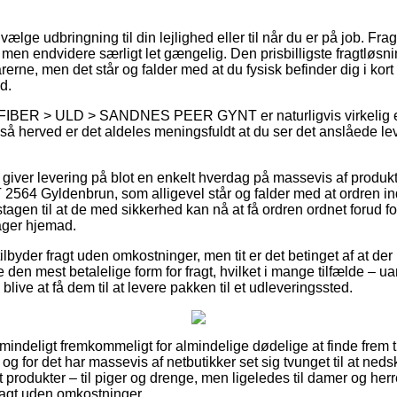
lge udbringning til din lejlighed eller til når du er på job. Fra
men endvidere særligt let gængelig. Den prisbilligste fragtløsning
rerne, men det står og falder med at du fysisk befinder dig i kort
d.
IBER > ULD > SANDNES PEER GYNT er naturligvis virkelig ess
 så herved er det aldeles meningsfuldt at du ser det anslåede le
giver levering på blot en enkelt hverdag på massevis af produk
Gyldenbrun, som alligevel står og falder med at ordren inds
gen til at de med sikkerhed kan nå at få ordren ordnet forud fo
ger hjemad.
ilbyder fragt uden omkostninger, men tit er det betinget af at der 
 den mest betalelige form for fragt, hvilket i mange tilfælde – ua
l blive at få dem til at levere pakken til et udleveringssted.
mindeligt fremkommeligt for almindelige dødelige at finde frem t
, og for det har massevis af netbutikker set sig tvunget til at ne
st produkter – til piger og drenge, men ligeledes til damer og her
ragt uden omkostninger.