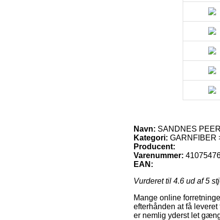
Navn:
SANDNES PEER 
Kategori:
GARNFIBER 
Producent:
Varenummer:
4107547
EAN:
Vurderet til
4.6
ud af 5 st
Mange online forretninger
efterhånden at få leveret
er nemlig yderst let gæ