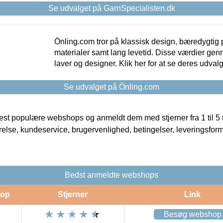
Se udvalget på GarnSpecialisten.dk
Önling.com tror på klassisk design, bæredygtig p
materialer samt lang levetid. Disse værdier gen
laver og designer. Klik her for at se deres udvalg
Se udvalget på Önling.com
t populære webshops og anmeldt dem med stjerner fra 1 til 5 ud
rrelse, kundeservice, brugervenlighed, betingelser, leveringsfor
Bedst anmeldte webshops
op
Stjerner
Link
Besøg webshop