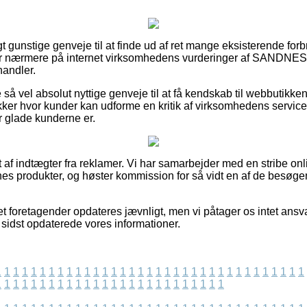
igt gunstige genveje til at finde ud af ret mange eksisterende fo
du ser nærmere på internet virksomhedens vurderinger af SAN
handler.
å vel absolut nyttige genveje til at få kendskab til webbutikken
kker hvor kunder kan udforme en kritik af virksomhedens servi
or glade kunderne er.
 af indtægter fra reklamer. Vi har samarbejder med en stribe on
rnes produkter, og høster kommission for så vidt en af de besøg
et foretagender opdateres jævnligt, men vi påtager os intet ansv
i sidst opdaterede vores informationer.
1
1
1
1
1
1
1
1
1
1
1
1
1
1
1
1
1
1
1
1
1
1
1
1
1
1
1
1
1
1
1
1
1
1
1
1
1
1
1
1
1
1
1
1
1
1
1
1
1
1
1
1
1
1
1
1
1
1
1
1
1