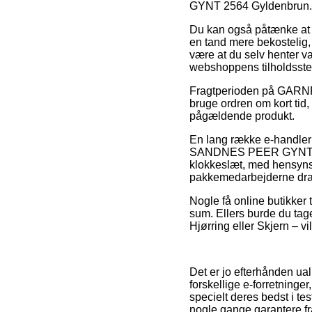
GYNT 2564 Gyldenbrun.
Du kan også påtænke at væ
en tand mere bekostelig, 
være at du selv henter va
webshoppens tilholdsste
Fragtperioden på GARNF
bruge ordren om kort tid,
pågældende produkt.
En lang række e-handler 
SANDNES PEER GYNT 2564 
klokkeslæt, med hensynsta
pakkemedarbejderne dra
Nogle få online butikker t
sum. Ellers burde du tage
Hjørring eller Skjern – vi
Det er jo efterhånden ual
forskellige e-forretninger
specielt deres bedst i te
nogle gange garantere f