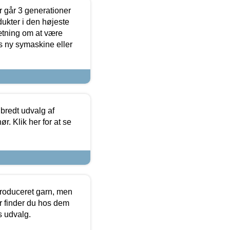
 går 3 generationer
dukter i den højeste
sætning om at være
s ny symaskine eller
 bredt udvalg af
r. Klik her for at se
produceret garn, men
or finder du hos dem
es udvalg.