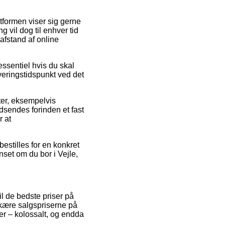
gtformen viser sig gerne
 vil dog til enhver tid
 afstand af online
entiel hvis du skal
veringstidspunkt ved det
ter, eksempelvis
endes forinden et fast
r at
bestilles for en konkret
nset om du bor i Vejle,
il de bedste priser på
dskære salgspriserne på
rer – kolossalt, og endda