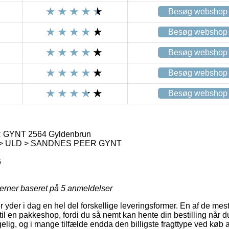
Besøg webshop
Besøg webshop
Besøg webshop
Besøg webshop
Besøg webshop
GYNT 2564 Gyldenbrun
> ULD > SANDNES PEER GYNT
6
jerner baseret på
5
anmeldelser
 yder i dag en hel del forskellige leveringsformer. En af de mes
 til en pakkeshop, fordi du så nemt kan hente din bestilling når 
ngelig, og i mange tilfælde endda den billigste fragttype ved 