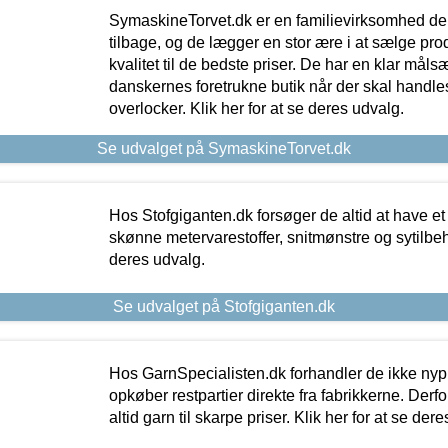
SymaskineTorvet.dk er en familievirksomhed der
tilbage, og de lægger en stor ære i at sælge pro
kvalitet til de bedste priser. De har en klar mål
danskernes foretrukne butik når der skal handle
overlocker. Klik her for at se deres udvalg.
Se udvalget på SymaskineTorvet.dk
Hos Stofgiganten.dk forsøger de altid at have et
skønne metervarestoffer, snitmønstre og sytilbehø
deres udvalg.
Se udvalget på Stofgiganten.dk
Hos GarnSpecialisten.dk forhandler de ikke ny
opkøber restpartier direkte fra fabrikkerne. Derf
altid garn til skarpe priser. Klik her for at se der