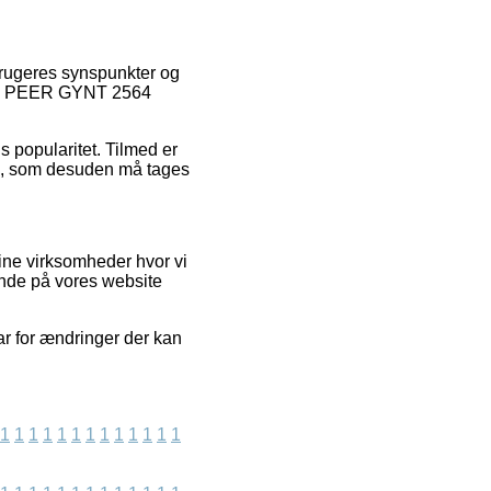
rbrugeres synspunkter og
DNES PEER GYNT 2564
s popularitet. Tilmed er
ce, som desuden må tages
line virksomheder hvor vi
ende på vores website
ar for ændringer der kan
1
1
1
1
1
1
1
1
1
1
1
1
1