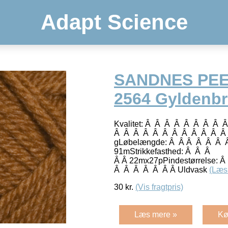
Adapt Science
SANDNES PE
2564 Gyldenb
Kvalitet: Â Â Â Â Â Â Â Â 
Â Â Â Â Â Â Â Â Â Â Â Â 
gLøbelængde: Â Â Â Â Â Â 
91mStrikkefasthed: Â Â Â
Â Â 22mx27pPindestørrelse:
Â Â Â Â Â Â Â Uldvask
(Læs
30
kr.
(Vis fragtpris)
Læs mere »
Kø