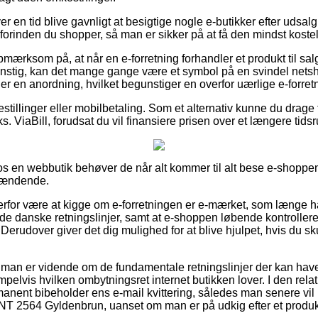
hver en tid blive gavnligt at besigtige nogle e-butikker efter 
inden du shopper, så man er sikker på at få den mindst kosteli
mærksom på, at når en e-forretning forhandler et produkt til sal
nstig, kan det mange gange være et symbol på en svindel netsh
r en anordning, hvilket begunstiger en overfor uærlige e-forretn
estillinger eller mobilbetaling. Som et alternativ kunne du drage f
s. ViaBill, forudsat du vil finansiere prisen over et længere tids
 en webbutik behøver de når alt kommer til alt bese e-shoppen
spændende.
erfor være at kigge om e-forretningen er e-mærket, som længe ha
er de danske retningslinjer, samt at e-shoppen løbende kontroll
. Derudover giver det dig mulighed for at blive hjulpet, hvis du sk
at man er vidende om de fundamentale retningslinjer der kan hav
elvis hvilken ombytningsret internet butikken lover. I den relati
manent bibeholder ens e-mail kvittering, således man senere vi
64 Gyldenbrun, uanset om man er på udkig efter et produkt 