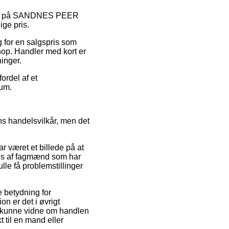
udsalg på SANDNES PEER
ge pris.
g for en salgspris som
op. Handler med kort er
inger.
ordel af et
rum.
s handelsvilkår, men det
r været et billede på at
eres af fagmænd som har
ulle få problemstillinger
e betydning for
on er det i øvrigt
l kunne vidne om handlen
til en mand eller