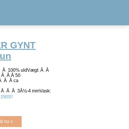
ER GYNT
run
Â Â 100% uldVægt: Â Â
Â Â Â 50
Â Â Â ca
 Â Â Â Â 3Â½-4 mmVask:
 mere)
b nu »