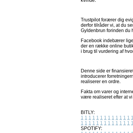
kvinde.
Trustpilot forærer dig ev
derfor tilråder vi, at 
Gyldenbrun forinden du 
Facebook indebærer lige s
der en række online buti
i brug til vurdering af hv
Denne side er finansieret
introducerer forretninge
realiserer en ordre.
Fakta om varer og intern
være realiseret efter at v
BITLY:
1
1
1
1
1
1
1
1
1
1
1
1
1
1
1
1
1
1
1
1
1
1
1
1
1
1
SPOTIFY: