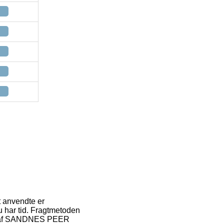
t anvendte er
du har tid. Fragtmetoden
køb af SANDNES PEER