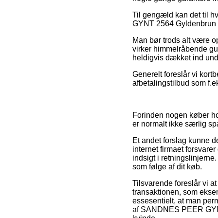
Til gengæld kan det til 
GYNT 2564 Gyldenbrun for
Man bør trods alt være op
virker himmelråbende gu
heldigvis dækket ind unde
Generelt foreslår vi kortb
afbetalingstilbud som f.ek
Forinden nogen køber hos
er normalt ikke særlig 
Et andet forslag kunne d
internet firmaet forsvar
indsigt i retningslinjerne
som følge af dit køb.
Tilsvarende foreslår vi 
transaktionen, som eksemp
essesentielt, at man per
af SANDNES PEER GYNT 25