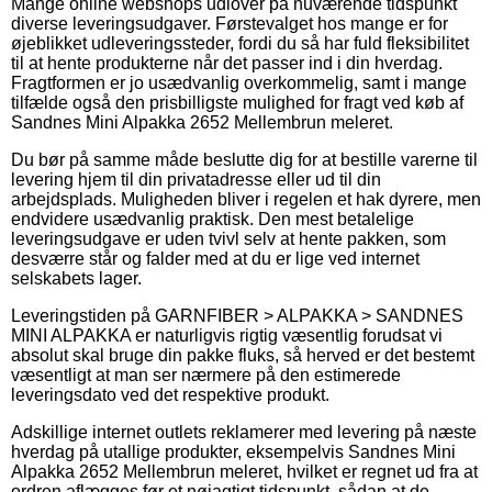
Mange online webshops udlover på nuværende tidspunkt
diverse leveringsudgaver. Førstevalget hos mange er for
øjeblikket udleveringssteder, fordi du så har fuld fleksibilitet
til at hente produkterne når det passer ind i din hverdag.
Fragtformen er jo usædvanlig overkommelig, samt i mange
tilfælde også den prisbilligste mulighed for fragt ved køb af
Sandnes Mini Alpakka 2652 Mellembrun meleret.
Du bør på samme måde beslutte dig for at bestille varerne til
levering hjem til din privatadresse eller ud til din
arbejdsplads. Muligheden bliver i regelen et hak dyrere, men
endvidere usædvanlig praktisk. Den mest betalelige
leveringsudgave er uden tvivl selv at hente pakken, som
desværre står og falder med at du er lige ved internet
selskabets lager.
Leveringstiden på GARNFIBER > ALPAKKA > SANDNES
MINI ALPAKKA er naturligvis rigtig væsentlig forudsat vi
absolut skal bruge din pakke fluks, så herved er det bestemt
væsentligt at man ser nærmere på den estimerede
leveringsdato ved det respektive produkt.
Adskillige internet outlets reklamerer med levering på næste
hverdag på utallige produkter, eksempelvis Sandnes Mini
Alpakka 2652 Mellembrun meleret, hvilket er regnet ud fra at
ordren aflægges før et nøjagtigt tidspunkt, sådan at de