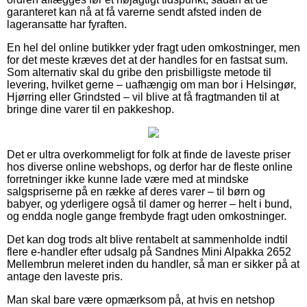
garanteret kan nå at få varerne sendt afsted inden de
lageransatte har fyraften.
En hel del online butikker yder fragt uden omkostninger, men
for det meste kræves det at der handles for en fastsat sum.
Som alternativ skal du gribe den prisbilligste metode til
levering, hvilket gerne – uafhængig om man bor i Helsingør,
Hjørring eller Grindsted – vil blive at få fragtmanden til at
bringe dine varer til en pakkeshop.
Det er ultra overkommeligt for folk at finde de laveste priser
hos diverse online webshops, og derfor har de fleste online
forretninger ikke kunne lade være med at mindske
salgspriserne på en række af deres varer – til børn og
babyer, og yderligere også til damer og herrer – helt i bund,
og endda nogle gange frembyde fragt uden omkostninger.
Det kan dog trods alt blive rentabelt at sammenholde indtil
flere e-handler efter udsalg på Sandnes Mini Alpakka 2652
Mellembrun meleret inden du handler, så man er sikker på at
antage den laveste pris.
Man skal bare være opmærksom på, at hvis en netshop