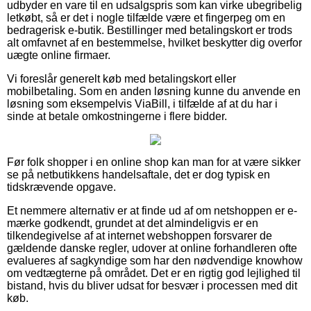
udbyder en vare til en udsalgspris som kan virke ubegribelig
letkøbt, så er det i nogle tilfælde være et fingerpeg om en
bedragerisk e-butik. Bestillinger med betalingskort er trods
alt omfavnet af en bestemmelse, hvilket beskytter dig overfor
uægte online firmaer.
Vi foreslår generelt køb med betalingskort eller
mobilbetaling. Som en anden løsning kunne du anvende en
løsning som eksempelvis ViaBill, i tilfælde af at du har i
sinde at betale omkostningerne i flere bidder.
Før folk shopper i en online shop kan man for at være sikker
se på netbutikkens handelsaftale, det er dog typisk en
tidskrævende opgave.
Et nemmere alternativ er at finde ud af om netshoppen er e-
mærke godkendt, grundet at det almindeligvis er en
tilkendegivelse af at internet webshoppen forsvarer de
gældende danske regler, udover at online forhandleren ofte
evalueres af sagkyndige som har den nødvendige knowhow
om vedtægterne på området. Det er en rigtig god lejlighed til
bistand, hvis du bliver udsat for besvær i processen med dit
køb.