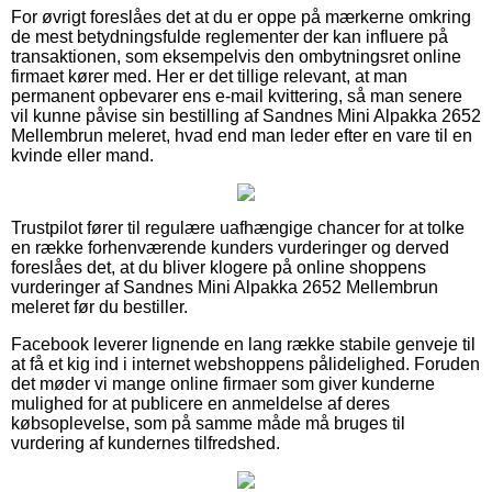
For øvrigt foreslåes det at du er oppe på mærkerne omkring
de mest betydningsfulde reglementer der kan influere på
transaktionen, som eksempelvis den ombytningsret online
firmaet kører med. Her er det tillige relevant, at man
permanent opbevarer ens e-mail kvittering, så man senere
vil kunne påvise sin bestilling af Sandnes Mini Alpakka 2652
Mellembrun meleret, hvad end man leder efter en vare til en
kvinde eller mand.
Trustpilot fører til regulære uafhængige chancer for at tolke
en række forhenværende kunders vurderinger og derved
foreslåes det, at du bliver klogere på online shoppens
vurderinger af Sandnes Mini Alpakka 2652 Mellembrun
meleret før du bestiller.
Facebook leverer lignende en lang række stabile genveje til
at få et kig ind i internet webshoppens pålidelighed. Foruden
det møder vi mange online firmaer som giver kunderne
mulighed for at publicere en anmeldelse af deres
købsoplevelse, som på samme måde må bruges til
vurdering af kundernes tilfredshed.