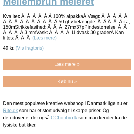
Mellembrun meleret
Kvalitet: Â Â Â Â Â Â 100% alpakkaÂ Vægt: Â Â Â Â Â
Â Â Â Â Â Â Â Â Â Â 50 gLøbelængde: Â Â Â Â Â ca,.
150mStrikkefasthed: Â Â Â 27mx37pPindestørrelse: Â Â
Â Â Â Â 3 mmVask: Â Â Â Â Uldvask 30 graderÂ Kan
filtes: Â Â Â
(Læs mere)
49
kr.
(Vis fragtpris)
Læs mere »
Køb nu »
Den mest populære kreative webshop i Danmark lige nu er
Rito.dk
som har et stort udvalg til skarpe priser. Og
derudover er der også
CChobby.dk
som man kender fra de
fysiske butikker.