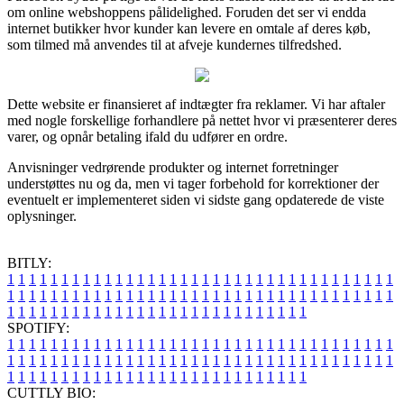
om online webshoppens pålidelighed. Foruden det ser vi endda
internet butikker hvor kunder kan levere en omtale af deres køb,
som tilmed må anvendes til at afveje kundernes tilfredshed.
Dette website er finansieret af indtægter fra reklamer. Vi har aftaler
med nogle forskellige forhandlere på nettet hvor vi præsenterer deres
varer, og opnår betaling ifald du udfører en ordre.
Anvisninger vedrørende produkter og internet forretninger
understøttes nu og da, men vi tager forbehold for korrektioner der
eventuelt er implementeret siden vi sidste gang opdaterede de viste
oplysninger.
BITLY:
1
1
1
1
1
1
1
1
1
1
1
1
1
1
1
1
1
1
1
1
1
1
1
1
1
1
1
1
1
1
1
1
1
1
1
1
1
1
1
1
1
1
1
1
1
1
1
1
1
1
1
1
1
1
1
1
1
1
1
1
1
1
1
1
1
1
1
1
1
1
1
1
1
1
1
1
1
1
1
1
1
1
1
1
1
1
1
1
1
1
1
1
1
1
1
1
1
1
1
1
SPOTIFY:
1
1
1
1
1
1
1
1
1
1
1
1
1
1
1
1
1
1
1
1
1
1
1
1
1
1
1
1
1
1
1
1
1
1
1
1
1
1
1
1
1
1
1
1
1
1
1
1
1
1
1
1
1
1
1
1
1
1
1
1
1
1
1
1
1
1
1
1
1
1
1
1
1
1
1
1
1
1
1
1
1
1
1
1
1
1
1
1
1
1
1
1
1
1
1
1
1
1
1
1
CUTTLY BIO: