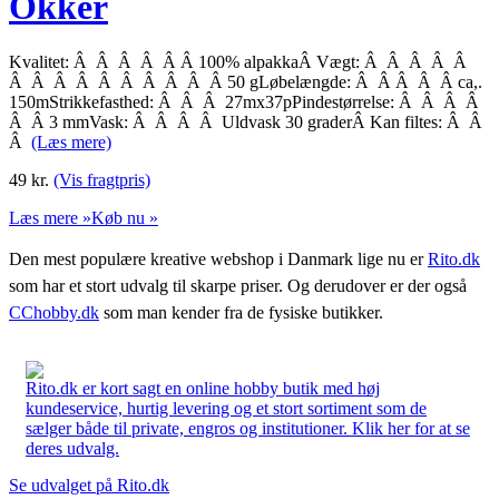
Okker
Kvalitet: Â Â Â Â Â Â 100% alpakkaÂ Vægt: Â Â Â Â Â
Â Â Â Â Â Â Â Â Â Â 50 gLøbelængde: Â Â Â Â Â ca,.
150mStrikkefasthed: Â Â Â 27mx37pPindestørrelse: Â Â Â Â
Â Â 3 mmVask: Â Â Â Â Uldvask 30 graderÂ Kan filtes: Â Â
Â
(Læs mere)
49
kr.
(Vis fragtpris)
Læs mere »
Køb nu »
Den mest populære kreative webshop i Danmark lige nu er
Rito.dk
som har et stort udvalg til skarpe priser. Og derudover er der også
CChobby.dk
som man kender fra de fysiske butikker.
Rito.dk er kort sagt en online hobby butik med høj
kundeservice, hurtig levering og et stort sortiment som de
sælger både til private, engros og institutioner. Klik her for at se
deres udvalg.
Se udvalget på Rito.dk