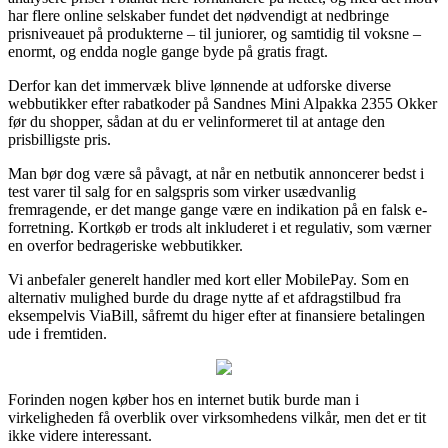
har flere online selskaber fundet det nødvendigt at nedbringe
prisniveauet på produkterne – til juniorer, og samtidig til voksne –
enormt, og endda nogle gange byde på gratis fragt.
Derfor kan det immervæk blive lønnende at udforske diverse
webbutikker efter rabatkoder på Sandnes Mini Alpakka 2355 Okker
før du shopper, sådan at du er velinformeret til at antage den
prisbilligste pris.
Man bør dog være så påvagt, at når en netbutik annoncerer bedst i
test varer til salg for en salgspris som virker usædvanlig
fremragende, er det mange gange være en indikation på en falsk e-
forretning. Kortkøb er trods alt inkluderet i et regulativ, som værner
en overfor bedrageriske webbutikker.
Vi anbefaler generelt handler med kort eller MobilePay. Som en
alternativ mulighed burde du drage nytte af et afdragstilbud fra
eksempelvis ViaBill, såfremt du higer efter at finansiere betalingen
ude i fremtiden.
Forinden nogen køber hos en internet butik burde man i
virkeligheden få overblik over virksomhedens vilkår, men det er tit
ikke videre interessant.