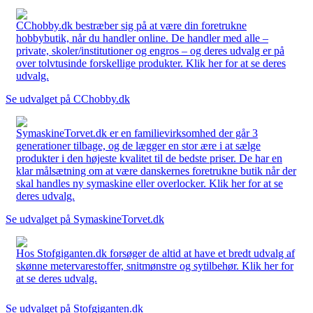
CChobby.dk bestræber sig på at være din foretrukne
hobbybutik, når du handler online. De handler med alle –
private, skoler/institutioner og engros – og deres udvalg er på
over tolvtusinde forskellige produkter. Klik her for at se deres
udvalg.
Se udvalget på CChobby.dk
SymaskineTorvet.dk er en familievirksomhed der går 3
generationer tilbage, og de lægger en stor ære i at sælge
produkter i den højeste kvalitet til de bedste priser. De har en
klar målsætning om at være danskernes foretrukne butik når der
skal handles ny symaskine eller overlocker. Klik her for at se
deres udvalg.
Se udvalget på SymaskineTorvet.dk
Hos Stofgiganten.dk forsøger de altid at have et bredt udvalg af
skønne metervarestoffer, snitmønstre og sytilbehør. Klik her for
at se deres udvalg.
Se udvalget på Stofgiganten.dk