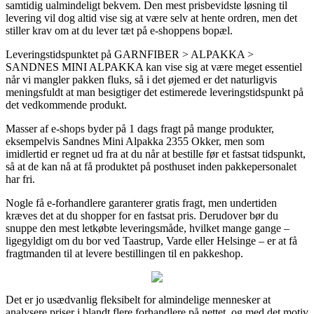
samtidig ualmindeligt bekvem. Den mest prisbevidste løsning til
levering vil dog altid vise sig at være selv at hente ordren, men det
stiller krav om at du lever tæt på e-shoppens bopæl.
Leveringstidspunktet på GARNFIBER > ALPAKKA >
SANDNES MINI ALPAKKA kan vise sig at være meget essentiel
når vi mangler pakken fluks, så i det øjemed er det naturligvis
meningsfuldt at man besigtiger det estimerede leveringstidspunkt på
det vedkommende produkt.
Masser af e-shops byder på 1 dags fragt på mange produkter,
eksempelvis Sandnes Mini Alpakka 2355 Okker, men som
imidlertid er regnet ud fra at du når at bestille før et fastsat tidspunkt,
så at de kan nå at få produktet på posthuset inden pakkepersonalet
har fri.
Nogle få e-forhandlere garanterer gratis fragt, men undertiden
kræves det at du shopper for en fastsat pris. Derudover bør du
snuppe den mest letkøbte leveringsmåde, hvilket mange gange –
ligegyldigt om du bor ved Taastrup, Varde eller Helsinge – er at få
fragtmanden til at levere bestillingen til en pakkeshop.
Det er jo usædvanlig fleksibelt for almindelige mennesker at
analysere priser i blandt flere forhandlere på nettet, og med det motiv