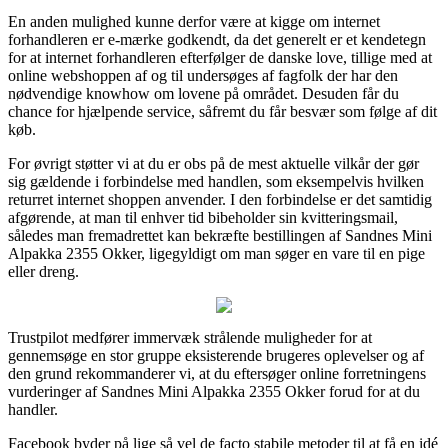
En anden mulighed kunne derfor være at kigge om internet
forhandleren er e-mærke godkendt, da det generelt er et kendetegn
for at internet forhandleren efterfølger de danske love, tillige med at
online webshoppen af og til undersøges af fagfolk der har den
nødvendige knowhow om lovene på området. Desuden får du
chance for hjælpende service, såfremt du får besvær som følge af dit
køb.
For øvrigt støtter vi at du er obs på de mest aktuelle vilkår der gør
sig gældende i forbindelse med handlen, som eksempelvis hvilken
returret internet shoppen anvender. I den forbindelse er det samtidig
afgørende, at man til enhver tid bibeholder sin kvitteringsmail,
således man fremadrettet kan bekræfte bestillingen af Sandnes Mini
Alpakka 2355 Okker, ligegyldigt om man søger en vare til en pige
eller dreng.
Trustpilot medfører immervæk strålende muligheder for at
gennemsøge en stor gruppe eksisterende brugeres oplevelser og af
den grund rekommanderer vi, at du eftersøger online forretningens
vurderinger af Sandnes Mini Alpakka 2355 Okker forud for at du
handler.
Facebook byder på lige så vel de facto stabile metoder til at få en idé