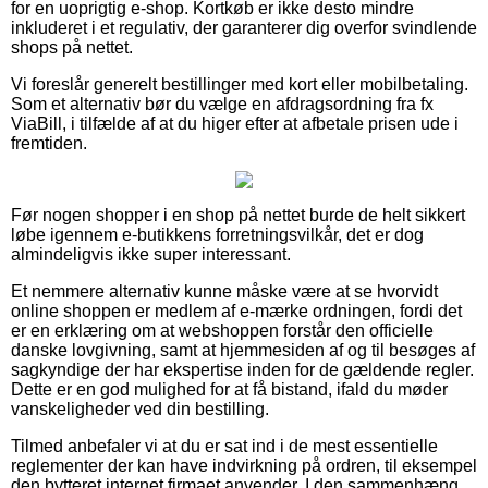
for en uoprigtig e-shop. Kortkøb er ikke desto mindre
inkluderet i et regulativ, der garanterer dig overfor svindlende
shops på nettet.
Vi foreslår generelt bestillinger med kort eller mobilbetaling.
Som et alternativ bør du vælge en afdragsordning fra fx
ViaBill, i tilfælde af at du higer efter at afbetale prisen ude i
fremtiden.
Før nogen shopper i en shop på nettet burde de helt sikkert
løbe igennem e-butikkens forretningsvilkår, det er dog
almindeligvis ikke super interessant.
Et nemmere alternativ kunne måske være at se hvorvidt
online shoppen er medlem af e-mærke ordningen, fordi det
er en erklæring om at webshoppen forstår den officielle
danske lovgivning, samt at hjemmesiden af og til besøges af
sagkyndige der har ekspertise inden for de gældende regler.
Dette er en god mulighed for at få bistand, ifald du møder
vanskeligheder ved din bestilling.
Tilmed anbefaler vi at du er sat ind i de mest essentielle
reglementer der kan have indvirkning på ordren, til eksempel
den bytteret internet firmaet anvender. I den sammenhæng