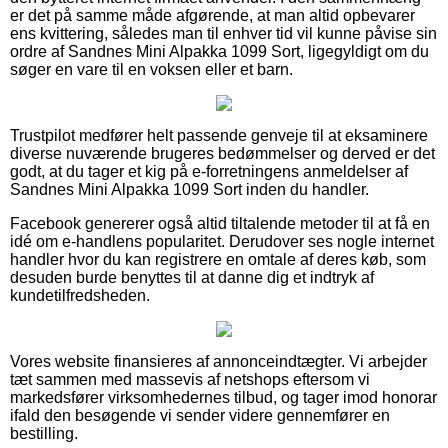
er det på samme måde afgørende, at man altid opbevarer
ens kvittering, således man til enhver tid vil kunne påvise sin
ordre af Sandnes Mini Alpakka 1099 Sort, ligegyldigt om du
søger en vare til en voksen eller et barn.
Trustpilot medfører helt passende genveje til at eksaminere
diverse nuværende brugeres bedømmelser og derved er det
godt, at du tager et kig på e-forretningens anmeldelser af
Sandnes Mini Alpakka 1099 Sort inden du handler.
Facebook genererer også altid tiltalende metoder til at få en
idé om e-handlens popularitet. Derudover ses nogle internet
handler hvor du kan registrere en omtale af deres køb, som
desuden burde benyttes til at danne dig et indtryk af
kundetilfredsheden.
Vores website finansieres af annonceindtægter. Vi arbejder
tæt sammen med massevis af netshops eftersom vi
markedsfører virksomhedernes tilbud, og tager imod honorar
ifald den besøgende vi sender videre gennemfører en
bestilling.