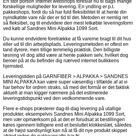
En stor portion internet webshops foreslår nu til dags mange
forskellige muligheder for levering. En yndling er p.t.
pakkeshops, fordi du så har fuld fleksibilitet til at hente din
nyindkøbte vare når der er tid til det. Metoden er nemlig ret
så fleksibel, og tit endvidere den mest letkøbte leveringsform
ved køb af Sandnes Mini Alpakka 1099 Sort.
Du kunne endvidere foretrække at få varerne bragt til dit hus
eller ud til din arbejdsplads. Leveringsmetoden er oftest en
tand dyrere, men tillige temmelig praktisk. Den billigste
løsning vil dog altid være at hente pakken selv, hvilket dog
beroer på at du befinder dig nærved internet butikkens
hjemsted.
Leveringstiden på GARNFIBER > ALPAKKA > SANDNES
MINI ALPAKKA kan være super væsentlig i tilfælde af at vi
har behov for ordren straks, så med det formål er det faktisk
aktuelt at man kigger nærmere på det estimerede
leveringstidspunkt ved den vedkommende vare.
Flere e-shops præsterer dag-til-dag levering på utallige
produkter, eksempelvis Sandnes Mini Alpakka 1099 Sort,
men vær opmærksom på at det er forudsat at bestillingen
køres igennem tidligere end et besluttet klokkeslæt, således
at de højst sandsynligt kan nå at få dit nye produkt skippet
afsted inden de pakkeansatte har fri.