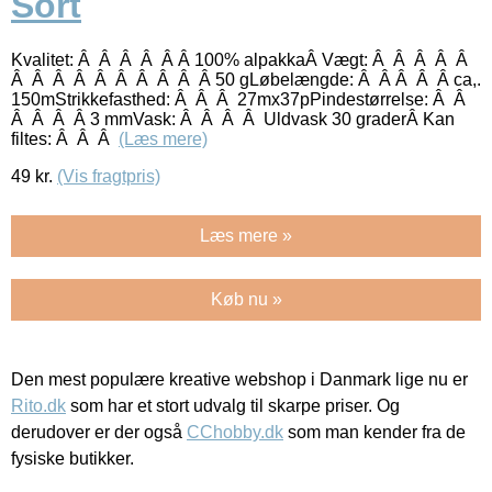
Sort
Kvalitet: Â Â Â Â Â Â 100% alpakkaÂ Vægt: Â Â Â Â Â
Â Â Â Â Â Â Â Â Â Â 50 gLøbelængde: Â Â Â Â Â ca,.
150mStrikkefasthed: Â Â Â 27mx37pPindestørrelse: Â Â
Â Â Â Â 3 mmVask: Â Â Â Â Uldvask 30 graderÂ Kan
filtes: Â Â Â
(Læs mere)
49
kr.
(Vis fragtpris)
Læs mere »
Køb nu »
Den mest populære kreative webshop i Danmark lige nu er
Rito.dk
som har et stort udvalg til skarpe priser. Og
derudover er der også
CChobby.dk
som man kender fra de
fysiske butikker.