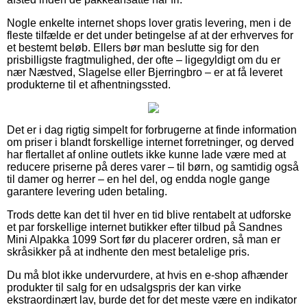
Nogle enkelte internet shops lover gratis levering, men i de
fleste tilfælde er det under betingelse af at der erhverves for
et bestemt beløb. Ellers bør man beslutte sig for den
prisbilligste fragtmulighed, der ofte – ligegyldigt om du er
nær Næstved, Slagelse eller Bjerringbro – er at få leveret
produkterne til et afhentningssted.
Det er i dag rigtig simpelt for forbrugerne at finde information
om priser i blandt forskellige internet forretninger, og derved
har flertallet af online outlets ikke kunne lade være med at
reducere priserne på deres varer – til børn, og samtidig også
til damer og herrer – en hel del, og endda nogle gange
garantere levering uden betaling.
Trods dette kan det til hver en tid blive rentabelt at udforske
et par forskellige internet butikker efter tilbud på Sandnes
Mini Alpakka 1099 Sort før du placerer ordren, så man er
skråsikker på at indhente den mest betalelige pris.
Du må blot ikke undervurdere, at hvis en e-shop afhænder
produkter til salg for en udsalgspris der kan virke
ekstraordinært lav, burde det for det meste være en indikator