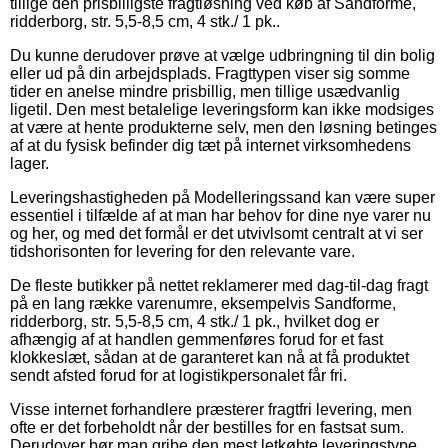
tillige den prisbilligste fragtløsning ved køb af Sandforme,
ridderborg, str. 5,5-8,5 cm, 4 stk./ 1 pk..
Du kunne derudover prøve at vælge udbringning til din bolig
eller ud på din arbejdsplads. Fragttypen viser sig somme
tider en anelse mindre prisbillig, men tillige usædvanlig
ligetil. Den mest betalelige leveringsform kan ikke modsiges
at være at hente produkterne selv, men den løsning betinges
af at du fysisk befinder dig tæt på internet virksomhedens
lager.
Leveringshastigheden på Modelleringssand kan være super
essentiel i tilfælde af at man har behov for dine nye varer nu
og her, og med det formål er det utvivlsomt centralt at vi ser
tidshorisonten for levering for den relevante vare.
De fleste butikker på nettet reklamerer med dag-til-dag fragt
på en lang række varenumre, eksempelvis Sandforme,
ridderborg, str. 5,5-8,5 cm, 4 stk./ 1 pk., hvilket dog er
afhængig af at handlen gemmenføres forud for et fast
klokkeslæt, sådan at de garanteret kan nå at få produktet
sendt afsted forud for at logistikpersonalet får fri.
Visse internet forhandlere præsterer fragtfri levering, men
ofte er det forbeholdt når der bestilles for en fastsat sum.
Derudover bør man gribe den mest letkøbte leveringstype,