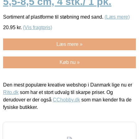
5,5-8,5 cm, 4 stk./ 1 pk.
Sortiment af plastforme til støbning med sand.
(Læs mere)
20.95
kr.
(Vis fragtpris)
Læs mere »
Køb nu »
Den mest populære kreative webshop i Danmark lige nu er
Rito.dk
som har et stort udvalg til skarpe priser. Og
derudover er der også
CChobby.dk
som man kender fra de
fysiske butikker.