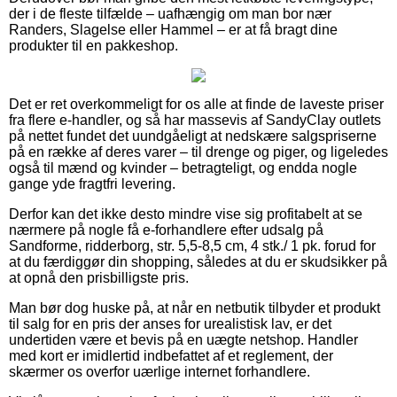
der i de fleste tilfælde – uafhængig om man bor nær
Randers, Slagelse eller Hammel – er at få bragt dine
produkter til en pakkeshop.
Det er ret overkommeligt for os alle at finde de laveste priser
fra flere e-handler, og så har massevis af SandyClay outlets
på nettet fundet det uundgåeligt at nedskære salgspriserne
på en række af deres varer – til drenge og piger, og ligeledes
også til mænd og kvinder – betragteligt, og endda nogle
gange yde fragtfri levering.
Derfor kan det ikke desto mindre vise sig profitabelt at se
nærmere på nogle få e-forhandlere efter udsalg på
Sandforme, ridderborg, str. 5,5-8,5 cm, 4 stk./ 1 pk. forud for
at du færdiggør din shopping, således at du er skudsikker på
at opnå den prisbilligste pris.
Man bør dog huske på, at når en netbutik tilbyder et produkt
til salg for en pris der anses for urealistisk lav, er det
undertiden være et bevis på en uægte netshop. Handler
med kort er imidlertid indbefattet af et reglement, der
skærmer os overfor uærlige internet forhandlere.