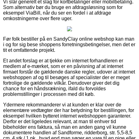
Vi slår generelt et slag for kortbetalinger eller mobilbetaling.
Som alternativ bør du bruge en afdragsløsning som for
eksempel ViaBill, når du ser en fordel i at afdrage
omkostningerne over flere uger.
Før folk bestiller på en SandyClay online webshop kan man
i og for sig bese shoppens forretningsbetingelser, men det er
tit et omfattende projekt.
Et andet forslag er at tjekke om internet forhandleren er
medlem af e-mærket, som er en påvisning af at internet
firmaet forstår de gældende danske regler, udover at internet
webshoppen af og til besøges af specialister der er meget
fortrolige de gældende vilkår. Derudover giver det dig
chance for en håndsrækning, ifald du forvoldes
problemstillinger i processen med dit køb.
Ydermere rekommanderer vi at kunden er klar over de
elementære vedtægter der har betydning for bestillingen, for
eksempel hvilken bytteret internet webshoppen garanterer.
Derfor er det ligeledes relevant, at man til enhver tid
bibeholder ens faktura, så man en anden gang vil kunne
dokumentere handlen af Sandforme, ridderborg, str. 5,5-8,5
cm, 4 stk./ 1 pk., hvad end man søger en vare til en pige eller