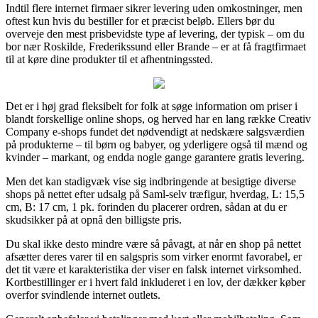
Indtil flere internet firmaer sikrer levering uden omkostninger, men
oftest kun hvis du bestiller for et præcist beløb. Ellers bør du
overveje den mest prisbevidste type af levering, der typisk – om du
bor nær Roskilde, Frederikssund eller Brande – er at få fragtfirmaet
til at køre dine produkter til et afhentningssted.
Det er i høj grad fleksibelt for folk at søge information om priser i
blandt forskellige online shops, og herved har en lang række Creativ
Company e-shops fundet det nødvendigt at nedskære salgsværdien
på produkterne – til børn og babyer, og yderligere også til mænd og
kvinder – markant, og endda nogle gange garantere gratis levering.
Men det kan stadigvæk vise sig indbringende at besigtige diverse
shops på nettet efter udsalg på Saml-selv træfigur, hverdag, L: 15,5
cm, B: 17 cm, 1 pk. forinden du placerer ordren, sådan at du er
skudsikker på at opnå den billigste pris.
Du skal ikke desto mindre være så påvagt, at når en shop på nettet
afsætter deres varer til en salgspris som virker enormt favorabel, er
det tit være et karakteristika der viser en falsk internet virksomhed.
Kortbestillinger er i hvert fald inkluderet i en lov, der dækker køber
overfor svindlende internet outlets.