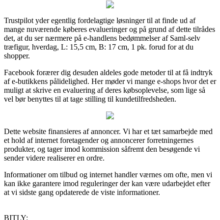
Trustpilot yder egentlig fordelagtige løsninger til at finde ud af
mange nuværende køberes evalueringer og på grund af dette tilrådes
det, at du ser nærmere på e-handlens bedømmelser af Saml-selv
træfigur, hverdag, L: 15,5 cm, B: 17 cm, 1 pk. forud for at du
shopper.
Facebook forærer dig desuden aldeles gode metoder til at få indtryk
af e-butikkens pålidelighed. Her møder vi mange e-shops hvor det er
muligt at skrive en evaluering af deres købsoplevelse, som lige så
vel bør benyttes til at tage stilling til kundetilfredsheden.
Dette website finansieres af annoncer. Vi har et tæt samarbejde med
et hold af internet foretagender og annoncerer forretningernes
produkter, og tager imod kommission såfremt den besøgende vi
sender videre realiserer en ordre.
Informationer om tilbud og internet handler værnes om ofte, men vi
kan ikke garantere imod reguleringer der kan være udarbejdet efter
at vi sidste gang opdaterede de viste informationer.
BITLY: