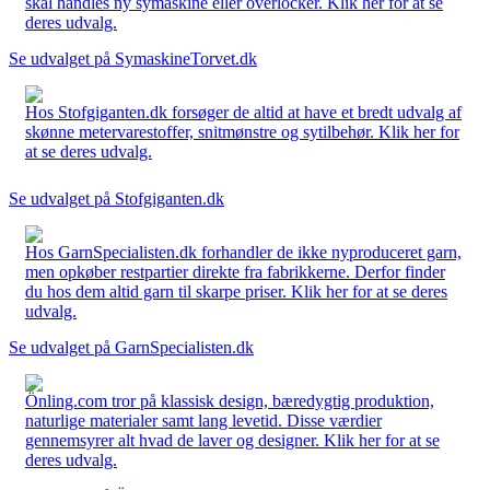
skal handles ny symaskine eller overlocker. Klik her for at se
deres udvalg.
Se udvalget på SymaskineTorvet.dk
Hos Stofgiganten.dk forsøger de altid at have et bredt udvalg af
skønne metervarestoffer, snitmønstre og sytilbehør. Klik her for
at se deres udvalg.
Se udvalget på Stofgiganten.dk
Hos GarnSpecialisten.dk forhandler de ikke nyproduceret garn,
men opkøber restpartier direkte fra fabrikkerne. Derfor finder
du hos dem altid garn til skarpe priser. Klik her for at se deres
udvalg.
Se udvalget på GarnSpecialisten.dk
Önling.com tror på klassisk design, bæredygtig produktion,
naturlige materialer samt lang levetid. Disse værdier
gennemsyrer alt hvad de laver og designer. Klik her for at se
deres udvalg.