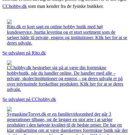
CChobby.dk
som man kender fra de fysiske butikker.
Rito.dk er kort sagt en online hobby butik med høj
kundeservice, hurtig levering og et stort sortiment som de
sælger både til private, engros og institutioner. Klik her for at se
deres udvalg.
Se udvalget på Rito.dk
CChobby.dk bestræber sig på at være din foretrukne
hobbybutik, når du handler online. De handler med alle –
private, skoler/institutioner og engros – og deres udvalg er på
over tolvtusinde forskellige produkter. Klik her for at se deres
udvalg.
Se udvalget på CChobby.dk
SymaskineTorvet.dk er en familievirksomhed der går 3
generationer tilbage, og de lægger en stor ære i at sælge
produkter i den højeste kvalitet til de bedste priser. De har en
klar målsætning om at være danskernes foretrukne butik når der