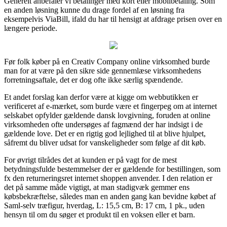
Generelt anbefaler vi betalinger med kort eller mobilbetaling. Som
en anden løsning kunne du drage fordel af en løsning fra
eksempelvis ViaBill, ifald du har til hensigt at afdrage prisen over en
længere periode.
Før folk køber på en Creativ Company online virksomhed burde
man for at være på den sikre side gennemlæse virksomhedens
forretningsaftale, det er dog ofte ikke særlig spændende.
Et andet forslag kan derfor være at kigge om webbutikken er
verificeret af e-mærket, som burde være et fingerpeg om at internet
selskabet opfylder gældende dansk lovgivning, foruden at online
virksomheden ofte undersøges af fagmænd der har indsigt i de
gældende love. Det er en rigtig god lejlighed til at blive hjulpet,
såfremt du bliver udsat for vanskeligheder som følge af dit køb.
For øvrigt tilrådes det at kunden er på vagt for de mest
betydningsfulde bestemmelser der er gældende for bestillingen, som
fx den returneringsret internet shoppen anvender. I den relation er
det på samme måde vigtigt, at man stadigvæk gemmer ens
købsbekræftelse, således man en anden gang kan bevidne købet af
Saml-selv træfigur, hverdag, L: 15,5 cm, B: 17 cm, 1 pk., uden
hensyn til om du søger et produkt til en voksen eller et barn.