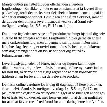
Mange outlets på nettet tilbyder efterhånden alverdens
fragtløsninger. En sikker vinder er nu om stunder at få leveret til en
pakkeshop, fordi det er ekstremt fleksibelt at kunne hente din pakke
når der er mulighed for det. Løsningen er altså ret fleksibel, samt tit
derudover den billigste leveringsmodel ved køb af Saml-selv
træfigur, hverdag, L: 15,5 cm, B: 17 cm, 1 pk..
Du kunne ligeledes overveje at få produkterne bragt hjem til dig selv
eller ud til dit arbejdes adresse. Fragtformen bliver gerne en anelse
mere omkostningsfuld, men til gengæld særligt smart. Den mest
letkøbte slags levering er utvivlsomt at du selv henter produkterne,
som dog afhænger af at du fysisk befinder dig tæt på e-
forhandlerens lager.
Leveringsdygtigheden på Huse, møbler og figurer kan i nogle
tilfælde være særligt relevant hvis du mangler dine nye varer inden
for kort tid, så derfor er det rigtig afgørende at man kontrollerer
tidshorisonten for levering på det relevante produkt.
De fleste online varehuse lover dag-til-dag fragt på flere produkter,
eksempelvis Saml-selv træfigur, hverdag, L: 15,5 cm, B: 17 cm, 1
pk., men vær vagtsom da det nødvendiggør at bestillingen anbringes
før et fastslået klokkeslæt, med hensynstagen til at de har mulighed
for at nå at få varerne afsted forud for at medarbejderne har fyraften.