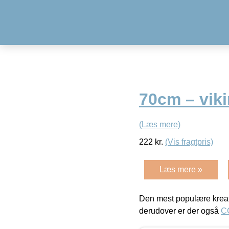
70cm – viki
(Læs mere)
222
kr.
(Vis fragtpris)
Læs mere »
Den mest populære kreat
derudover er der også
C