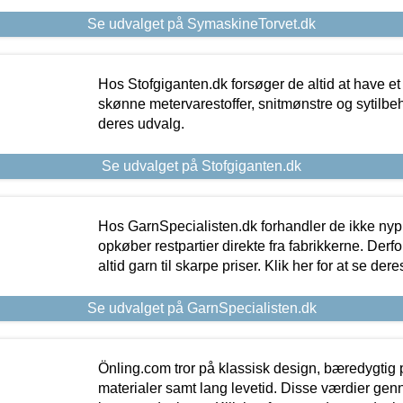
Se udvalget på SymaskineTorvet.dk
Hos Stofgiganten.dk forsøger de altid at have et
skønne metervarestoffer, snitmønstre og sytilbehø
deres udvalg.
Se udvalget på Stofgiganten.dk
Hos GarnSpecialisten.dk forhandler de ikke ny
opkøber restpartier direkte fra fabrikkerne. Derf
altid garn til skarpe priser. Klik her for at se der
Se udvalget på GarnSpecialisten.dk
Önling.com tror på klassisk design, bæredygtig p
materialer samt lang levetid. Disse værdier gen