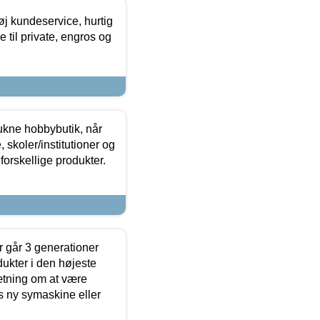
øj kundeservice, hurtig
 til private, engros og
ukne hobbybutik, når
 skoler/institutioner og
forskellige produkter.
 går 3 generationer
dukter i den højeste
sætning om at være
s ny symaskine eller