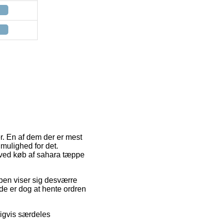
r. En af dem der er mest
 mulighed for det.
r ved køb af sahara tæppe
typen viser sig desværre
e er dog at hente ordren
ligvis særdeles