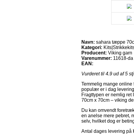
Navn:
sahara tæppe 70cm
Kategori:
Kits|Strikkekit
Producent:
Viking garn
Varenummer:
11618-da
EAN:
Vurderet til
4.9
ud af 5 st
Temmelig mange online fi
populær er i dag levering
Fragttypen er nemlig ret
70cm x 70cm – viking des
Du kan omvendt foretrække 
en anelse mere pebret, 
selv, hvilket dog er betin
Antal dages levering på K