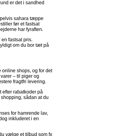
rund er det i sandhed
mpelvis sahara tæppe
ller før et fastsat
ejderne har fyraften.
 en fastsat pris.
yldigt om du bor tæt på
e online shops, og for det
varer – til piger og
tere fragtfri levering.
t efter rabatkoder på
n shopping, sådan at du
anses for hamrende lav,
dog inkluderet i en
du vælge et tilbud som fx