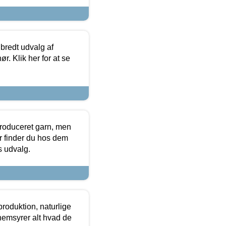
 bredt udvalg af
r. Klik her for at se
produceret garn, men
or finder du hos dem
es udvalg.
roduktion, naturlige
nemsyrer alt hvad de