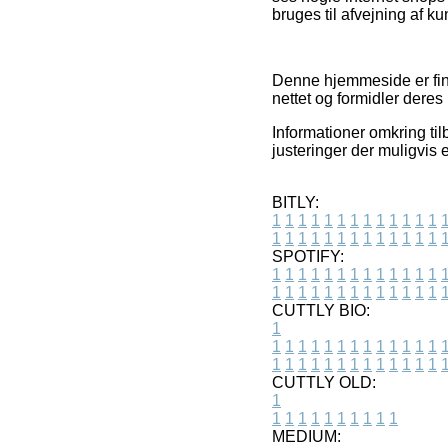
bruges til afvejning af k
Denne hjemmeside er fina
nettet og formidler deres
Informationer omkring til
justeringer der muligvis 
BITLY:
1
1
1
1
1
1
1
1
1
1
1
1
1
1
1
1
1
1
1
1
1
1
1
1
1
1
SPOTIFY:
1
1
1
1
1
1
1
1
1
1
1
1
1
1
1
1
1
1
1
1
1
1
1
1
1
1
CUTTLY BIO:
1
1
1
1
1
1
1
1
1
1
1
1
1
1
1
1
1
1
1
1
1
1
1
1
1
1
1
CUTTLY OLD:
1
1
1
1
1
1
1
1
1
1
1
MEDIUM: