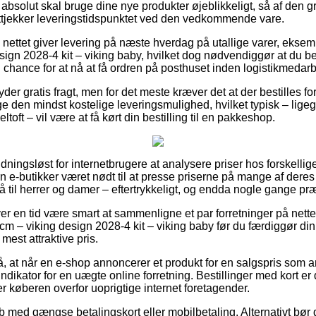
solut skal bruge dine nye produkter øjeblikkeligt, så af den g
ttjekker leveringstidspunktet ved den vedkommende vare.
 nettet giver levering på næste hverdag på utallige varer, ekse
gn 2028-4 kit – viking baby, hvilket dog nødvendiggør at du besti
n chance for at nå at få ordren på posthuset inden logistikmedarb
der gratis fragt, men for det meste kræver det at der bestilles for
den mindst kostelige leveringsmulighed, hvilket typisk – ligeg
ltoft – vil være at få kørt din bestilling til en pakkeshop.
dningsløst for internetbrugere at analysere priser hos forskellig
arn e-butikker været nødt til at presse priserne på mange af deres 
 til herrer og damer – eftertrykkeligt, og endda nogle gange præs
ver en tid være smart at sammenligne et par forretninger på nette
 – viking design 2028-4 kit – viking baby før du færdiggør di
mest attraktive pris.
, at når en e-shop annoncerer et produkt for en salgspris som 
indikator for en uægte online forretning. Bestillinger med kort er 
er køberen overfor uoprigtige internet foretagender.
øb med gængse betalingskort eller mobilbetaling. Alternativt bør 