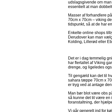
udslagsgivende om man ab
essentielt at man dobbel
Masser af forhandlere på
70cm x 70cm – viking desi
tidspunkt, så at de har e
Enkelte online shops tilby
Derudover kan man vælge 
Kolding, Lillerød eller Ebe
Det er i dag temmelig gni
har flertallet af Viking g
drenge, og ligeledes også
Til gengæld kan det til h
sahara tæppe 70cm x 70cm
er tryg ved at antage den 
Man bør blot være obs på
så kunne det tit være en 
foranstaltning, der hjælp
Vi går generelt ind for k