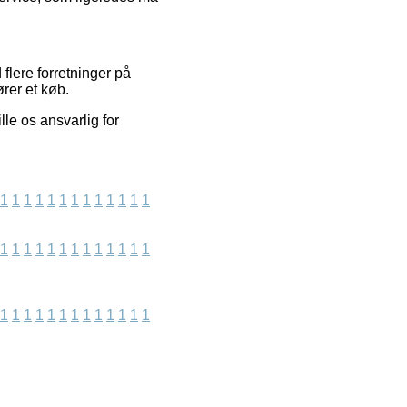
flere forretninger på
rer et køb.
le os ansvarlig for
1
1
1
1
1
1
1
1
1
1
1
1
1
1
1
1
1
1
1
1
1
1
1
1
1
1
1
1
1
1
1
1
1
1
1
1
1
1
1