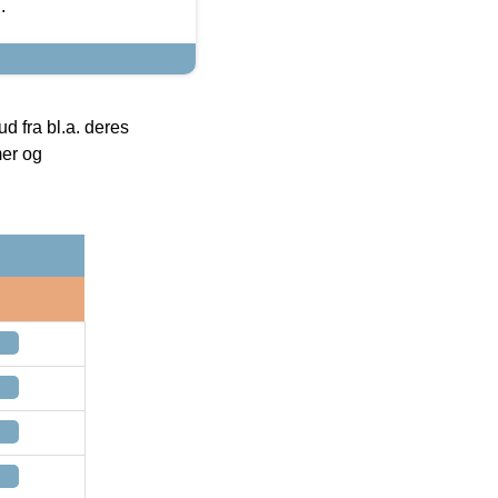
.
 fra bl.a. deres
mer og