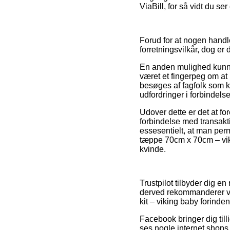
ViaBill, for så vidt du s
Forud for at nogen handl
forretningsvilkår, dog er 
En anden mulighed kunn
været et fingerpeg om at
besøges af fagfolk som ke
udfordringer i forbindels
Udover dette er det at fo
forbindelse med transakt
essesentielt, at man per
tæppe 70cm x 70cm – viki
kvinde.
Trustpilot tilbyder dig e
derved rekommanderer vi
kit – viking baby forinde
Facebook bringer dig till
ses nogle internet shops