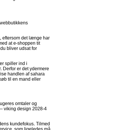
e webbutikkens
 eftersom det længe har
med at e-shoppen tit
du bliver udsat for
 spiller ind i
. Derfor er det ydermere
vise handlen af sahara
øb til en mand eller
brugeres omtaler og
– viking design 2028-4
mhedens kundefokus. Tilmed
service, som ligeledes må