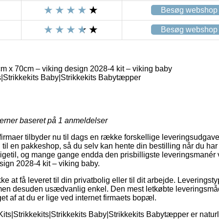
Besøg webshop
Besøg webshop
 x 70cm – viking design 2028-4 kit – viking baby
s|Strikkekits Baby|Strikkekits Babytæpper
jerner baseret på
1
anmeldelser
rmaer tilbyder nu til dags en række forskellige leveringsudgave
 til en pakkeshop, så du selv kan hente din bestilling når du har
 ligetil, og mange gange endda den prisbilligste leveringsmané
ign 2028-4 kit – viking baby.
at få leveret til din privatbolig eller til dit arbejde. Leverings
men desuden usædvanlig enkel. Den mest letkøbte leveringsmåd
get af at du er lige ved internet firmaets bopæl.
its|Strikkekits|Strikkekits Baby|Strikkekits Babytæpper er natur