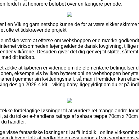
er en fordel i at honorere beløbet over en længere periode.
er i en Viking garn netshop kunne de for at være sikker skimm
det ofte et tidskrævende projekt.
e måske være at efterse om webshoppen er e-mærke godkendt,
 internet virksomheden føjer gældende dansk lovgivning, tillige 
nder vilkårene. Desuden giver det dig genvej til støtte, såfremt 
e med dit indkøb.
retrække at køberen er vidende om de elementære betingelser der
ionen, eksempelvis hvilken bytteret online webshoppen benytter
manent gemmer sin kvitteringsmail, så man i fremtiden kan efter
ng design 2028-4 kit – viking baby, ligegyldigt om du er på indk
n række fordelagtige løsninger til at vurdere ret mange andre for
, at du tolker e-handlens ratings af sahara tæppe 70cm x 70cm 
n du handler.
ige visse fantastiske løsninger til at få indblik i online virkso
 som tilbyder folk at nedfælde en evaluering af virksomhedens 