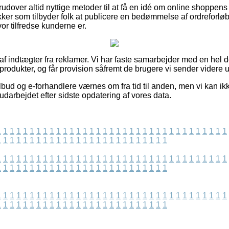
udover altid nyttige metoder til at få en idé om online shoppen
kker som tilbyder folk at publicere en bedømmelse af ordreforløb
or tilfredse kunderne er.
 af indtægter fra reklamer. Vi har faste samarbejder med en hel d
produkter, og får provision såfremt de brugere vi sender videre u
bud og e-forhandlere værnes om fra tid til anden, men vi kan ikke
 udarbejdet efter sidste opdatering af vores data.
1
1
1
1
1
1
1
1
1
1
1
1
1
1
1
1
1
1
1
1
1
1
1
1
1
1
1
1
1
1
1
1
1
1
1
1
1
1
1
1
1
1
1
1
1
1
1
1
1
1
1
1
1
1
1
1
1
1
1
1
1
1
1
1
1
1
1
1
1
1
1
1
1
1
1
1
1
1
1
1
1
1
1
1
1
1
1
1
1
1
1
1
1
1
1
1
1
1
1
1
1
1
1
1
1
1
1
1
1
1
1
1
1
1
1
1
1
1
1
1
1
1
1
1
1
1
1
1
1
1
1
1
1
1
1
1
1
1
1
1
1
1
1
1
1
1
1
1
1
1
1
1
1
1
1
1
1
1
1
1
1
1
1
1
1
1
1
1
1
1
1
1
1
1
1
1
1
1
1
1
1
1
1