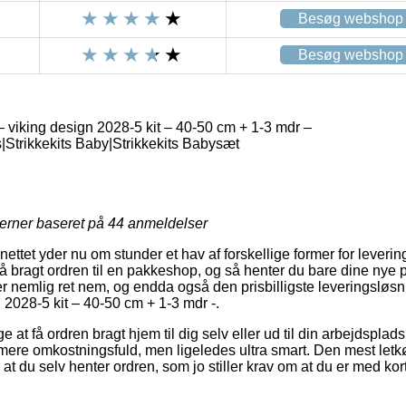
Besøg webshop
Besøg webshop
 viking design 2028-5 kit – 40-50 cm + 1-3 mdr –
s|Strikkekits Baby|Strikkekits Babysæt
jerner baseret på
44
anmeldelser
ttet yder nu om stunder et hav af forskellige former for leverin
få bragt ordren til en pakkeshop, og så henter du bare dine nye 
r nemlig ret nem, og endda også den prisbilligste leveringsløs
 2028-5 kit – 40-50 cm + 1-3 mdr -.
 at få ordren bragt hjem til dig selv eller ud til din arbejdsplad
ere omkostningsfuld, men ligeledes ultra smart. Den mest letk
 at du selv henter ordren, som jo stiller krav om at du er med kort