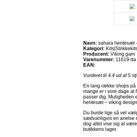
Navn:
sahara hentesæt –
Kategori:
Kits|Strikkekit
Producent:
Viking garn
Varenummer:
11619-da
EAN:
Vurderet til
4.4
ud af 5 st
En lang række shops på ne
mange er i vore dage at 
passer dig. Muligheden e
hentesæt – viking design
Du burde lige så vel vælge
sædvanligvis en anelse m
dog altid vise sig at være
butikkens lager.