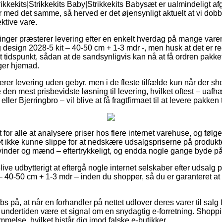
rikkekits|Strikkekits Baby|Strikkekits Babysæt er ualmindeligt a
r med det samme, så herved er det øjensynligt aktuelt at vi dobb
ektive vare.
tninger præsterer levering efter en enkelt hverdag på mange va
design 2028-5 kit – 40-50 cm + 1-3 mdr -, men husk at det er reg
sat tidspunkt, sådan at de sandsynligvis kan nå at få ordren pakke
ger hjemad.
er levering uden gebyr, men i de fleste tilfælde kun når der s
den mest prisbevidste løsning til levering, hvilket oftest – uaf
ller Bjerringbro – vil blive at få fragtfirmaet til at levere pakken
t for alle at analysere priser hos flere internet varehuse, og føl
et ikke kunne slippe for at nedskære udsalgspriserne på produkte
kvinder og mænd – eftertrykkeligt, og endda nogle gange byde på p
ve udbytterigt at eftergå nogle internet selskaber efter udsalg
 – 40-50 cm + 1-3 mdr – inden du shopper, så du er garanteret a
s på, at når en forhandler på nettet udlover deres varer til salg 
t undertiden være et signal om en snydagtig e-forretning. Shoppi
mmelse, hvilket bistår dig imod falske e-butikker.