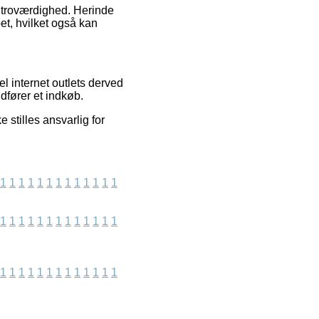
s troværdighed. Herinde
et, hvilket også kan
el internet outlets derved
dfører et indkøb.
 stilles ansvarlig for
1
1
1
1
1
1
1
1
1
1
1
1
1
1
1
1
1
1
1
1
1
1
1
1
1
1
1
1
1
1
1
1
1
1
1
1
1
1
1