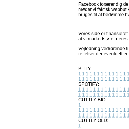
Facebook forærer dig der
møder vi faktisk webbuti
bruges til at bedømme hv
Vores side er finansieret
at vi markedsfører deres 
Vejledning vedrørende til
rettelser der eventuelt er
BITLY:
1
1
1
1
1
1
1
1
1
1
1
1
1
1
1
1
1
1
1
1
1
1
1
1
1
1
SPOTIFY:
1
1
1
1
1
1
1
1
1
1
1
1
1
1
1
1
1
1
1
1
1
1
1
1
1
1
CUTTLY BIO:
1
1
1
1
1
1
1
1
1
1
1
1
1
1
1
1
1
1
1
1
1
1
1
1
1
1
1
CUTTLY OLD:
1