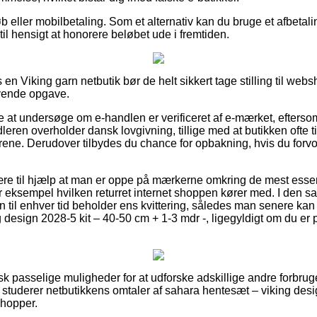
køb eller mobilbetaling. Som et alternativ kan du bruge et afbetal
r til hensigt at honorere beløbet ude i fremtiden.
 en Viking garn netbutik bør de helt sikkert tage stilling til web
ævende opgave.
at undersøge om e-handlen er verificeret af e-mærket, efterso
dleren overholder dansk lovgivning, tillige med at butikken ofte t
rene. Derudover tilbydes du chance for opbakning, hvis du forv
re til hjælp at man er oppe på mærkerne omkring de mest essent
or eksempel hvilken returret internet shoppen kører med. I den
 til enhver tid beholder ens kvittering, således man senere kan 
design 2028-5 kit – 40-50 cm + 1-3 mdr -, ligegyldigt om du er p
isk passelige muligheder for at udforske adskillige andre forbrug
 du studerer netbutikkens omtaler af sahara hentesæt – viking des
shopper.