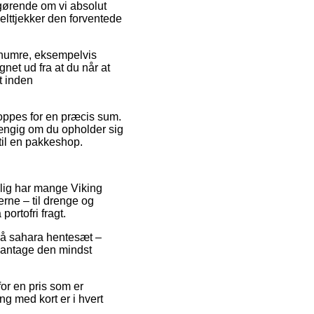
fgørende om vi absolut
elttjekker den forventede
renumre, eksempelvis
net ud fra at du når at
t inden
hoppes for en præcis sum.
hængig om du opholder sig
 til en pakkeshop.
gelig har mange Viking
rne – til drenge og
ortofri fragt.
 på sahara hentesæt –
t antage den mindst
for en pris som er
ng med kort er i hvert