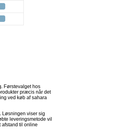
g. Førstevalget hos
produkter præcis når det
ning ved køb af sahara
s. Løsningen viser sig
øbte leveringsmetode vil
 afstand til online