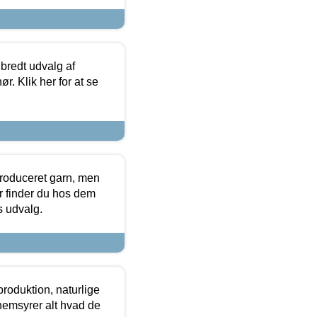
 bredt udvalg af
r. Klik her for at se
produceret garn, men
or finder du hos dem
es udvalg.
roduktion, naturlige
nemsyrer alt hvad de