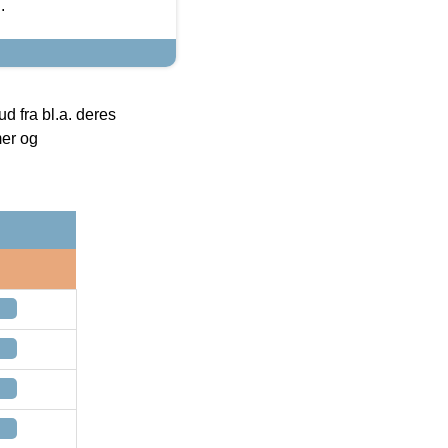
.
 fra bl.a. deres
mer og