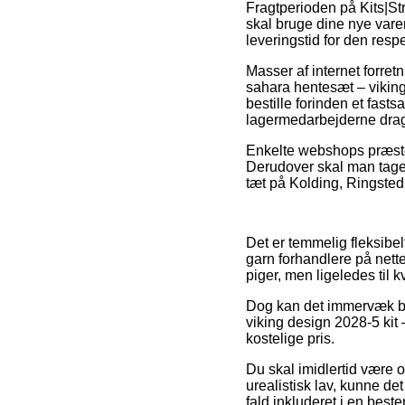
Fragtperioden på Kits|St
skal bruge dine nye vare
leveringstid for den resp
Masser af internet forre
sahara hentesæt – viking 
bestille forinden et fast
lagermedarbejderne dra
Enkelte webshops præster
Derudover skal man tage 
tæt på Kolding, Ringsted e
Det er temmelig fleksibel
garn forhandlere på nett
piger, men ligeledes til 
Dog kan det immervæk bli
viking design 2028-5 kit
kostelige pris.
Du skal imidlertid være ob
urealistisk lav, kunne de
fald inkluderet i en beste