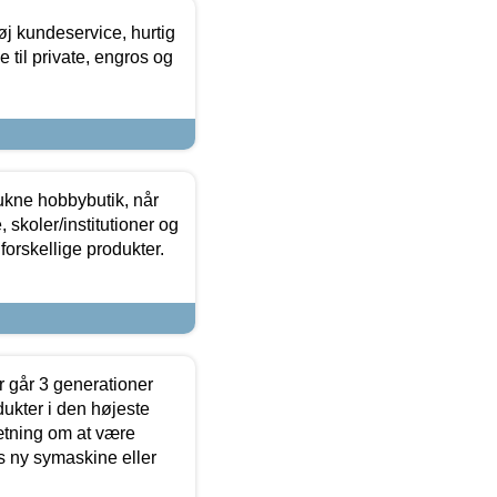
øj kundeservice, hurtig
 til private, engros og
ukne hobbybutik, når
 skoler/institutioner og
forskellige produkter.
 går 3 generationer
dukter i den højeste
sætning om at være
s ny symaskine eller