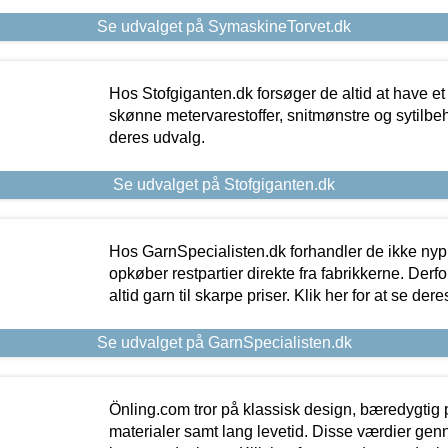
Se udvalget på SymaskineTorvet.dk
Hos Stofgiganten.dk forsøger de altid at have et
skønne metervarestoffer, snitmønstre og sytilbehø
deres udvalg.
Se udvalget på Stofgiganten.dk
Hos GarnSpecialisten.dk forhandler de ikke ny
opkøber restpartier direkte fra fabrikkerne. Derf
altid garn til skarpe priser. Klik her for at se der
Se udvalget på GarnSpecialisten.dk
Önling.com tror på klassisk design, bæredygtig p
materialer samt lang levetid. Disse værdier gen