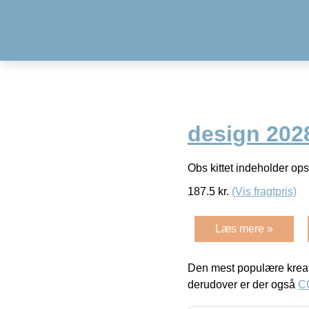
design 2028
Obs kittet indeholder ops
187.5
kr.
(Vis fragtpris)
Læs mere »
Den mest populære kreat
derudover er der også
C