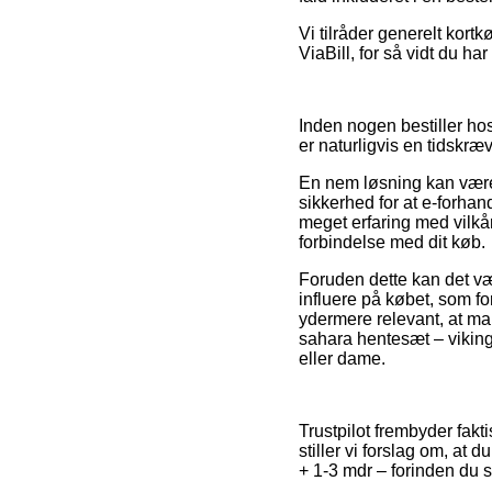
Vi tilråder generelt kort
ViaBill, for så vidt du ha
Inden nogen bestiller hos
er naturligvis en tidskr
En nem løsning kan være 
sikkerhed for at e-forhan
meget erfaring med vilkå
forbindelse med dit køb.
Foruden dette kan det væ
influere på købet, som f
ydermere relevant, at man
sahara hentesæt – viking 
eller dame.
Trustpilot frembyder fakt
stiller vi forslag om, at
+ 1-3 mdr – forinden du 