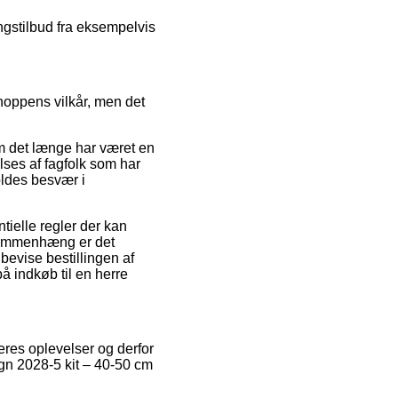
ingstilbud fra eksempelvis
shoppens vilkår, men det
m det længe har været en
ilses af fagfolk som har
oldes besvær i
ielle regler der kan
 sammenhæng er det
bevise bestillingen af
å indkøb til en herre
eres oplevelser og derfor
ign 2028-5 kit – 40-50 cm