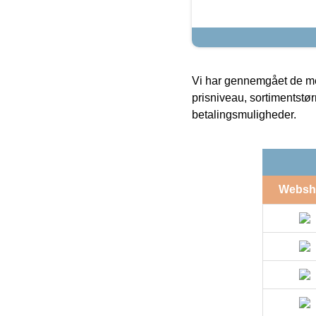
Vi har gennemgået de mes
prisniveau, sortimentstø
betalingsmuligheder.
Websh