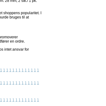
m. 28 mm, 2 stk./ 1 pk.
et shoppens popularitet. I
urde bruges til at
 promoverer
fører en ordre.
s intet ansvar for
1
1
1
1
1
1
1
1
1
1
1
1
1
1
1
1
1
1
1
1
1
1
1
1
1
1
1
1
1
1
1
1
1
1
1
1
1
1
1