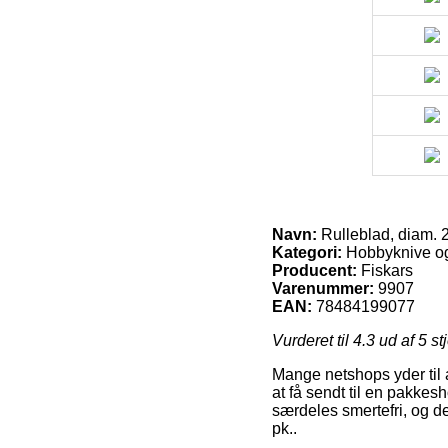
Navn:
Rulleblad, diam. 2
Kategori:
Hobbyknive og
Producent:
Fiskars
Varenummer:
9907
EAN:
78484199077
Vurderet til
4.3
ud af 5 st
Mange netshops yder til a
at få sendt til en pakkes
særdeles smertefri, og de
pk..