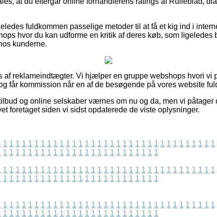
es, at du eftergår online forhandlerens ratings af Rulleblad, dia
ledes fuldkommen passelige metoder til at få et kig ind i intern
ops hvor du kan udforme en kritik af deres køb, som ligeledes b
hos kunderne.
 af reklameindtægter. Vi hjælper en gruppe webshops hvori vi
og får kommission når en af de besøgende på vores website fuld
ilbud og online selskaber værnes om nu og da, men vi påtager o
vet foretaget siden vi sidst opdaterede de viste oplysninger.
1
1
1
1
1
1
1
1
1
1
1
1
1
1
1
1
1
1
1
1
1
1
1
1
1
1
1
1
1
1
1
1
1
1
1
1
1
1
1
1
1
1
1
1
1
1
1
1
1
1
1
1
1
1
1
1
1
1
1
1
1
1
1
1
1
1
1
1
1
1
1
1
1
1
1
1
1
1
1
1
1
1
1
1
1
1
1
1
1
1
1
1
1
1
1
1
1
1
1
1
1
1
1
1
1
1
1
1
1
1
1
1
1
1
1
1
1
1
1
1
1
1
1
1
1
1
1
1
1
1
1
1
1
1
1
1
1
1
1
1
1
1
1
1
1
1
1
1
1
1
1
1
1
1
1
1
1
1
1
1
1
1
1
1
1
1
1
1
1
1
1
1
1
1
1
1
1
1
1
1
1
1
1