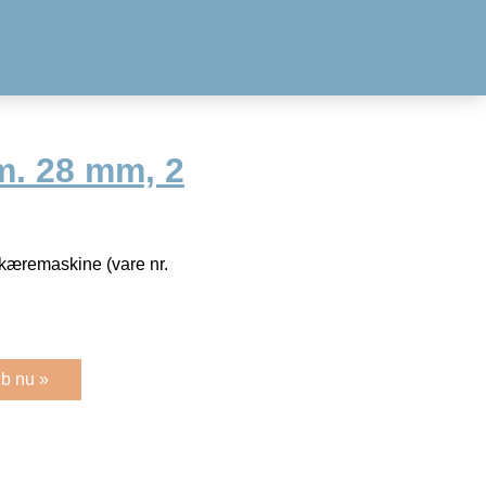
m. 28 mm, 2
eskæremaskine (vare nr.
b nu »