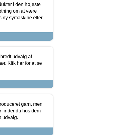
dukter i den højeste
sætning om at være
s ny symaskine eller
 bredt udvalg af
r. Klik her for at se
produceret garn, men
or finder du hos dem
es udvalg.