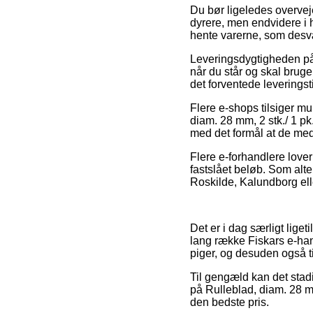
Du bør ligeledes overveje
dyrere, men endvidere i 
hente varerne, som desvæ
Leveringsdygtigheden på
når du står og skal bruge
det forventede levering
Flere e-shops tilsiger m
diam. 28 mm, 2 stk./ 1 pk
med det formål at de med
Flere e-forhandlere lover 
fastslået beløb. Som alter
Roskilde, Kalundborg elle
Det er i dag særligt ligeti
lang række Fiskars e-hand
piger, og desuden også ti
Til gengæld kan det stadi
på Rulleblad, diam. 28 mm
den bedste pris.