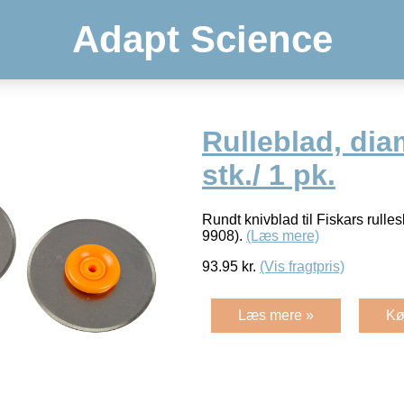
Adapt Science
Rulleblad, dia
stk./ 1 pk.
Rundt knivblad til Fiskars rull
9908).
(Læs mere)
93.95
kr.
(Vis fragtpris)
Læs mere »
Kø