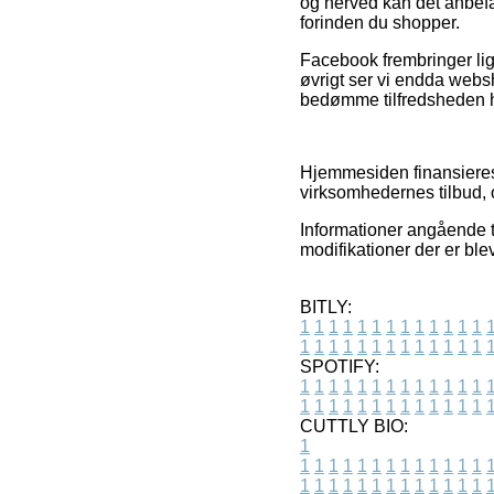
og herved kan det anbefal
forinden du shopper.
Facebook frembringer lige
øvrigt ser vi endda websh
bedømme tilfredsheden 
Hjemmesiden finansieres
virksomhedernes tilbud, 
Informationer angående t
modifikationer der er ble
BITLY:
1
1
1
1
1
1
1
1
1
1
1
1
1
1
1
1
1
1
1
1
1
1
1
1
1
1
SPOTIFY:
1
1
1
1
1
1
1
1
1
1
1
1
1
1
1
1
1
1
1
1
1
1
1
1
1
1
CUTTLY BIO:
1
1
1
1
1
1
1
1
1
1
1
1
1
1
1
1
1
1
1
1
1
1
1
1
1
1
1