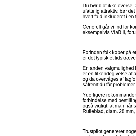
Du bør blot ikke overse, a
ufattelig attraktiv, bør 
hvert fald inkluderet i e
Generelt går vi ind for ko
eksempelvis ViaBill, foru
Forinden folk køber på e
er det typisk et tidskræv
En anden valgmulighed ku
er en tilkendegivelse af 
og da overvåges af fagfo
såfremt du får problemer 
Yderligere rekommanderer
forbindelse med bestillin
også vigtigt, at man når 
Rulleblad, diam. 28 mm, 2
Trustpilot genererer nog