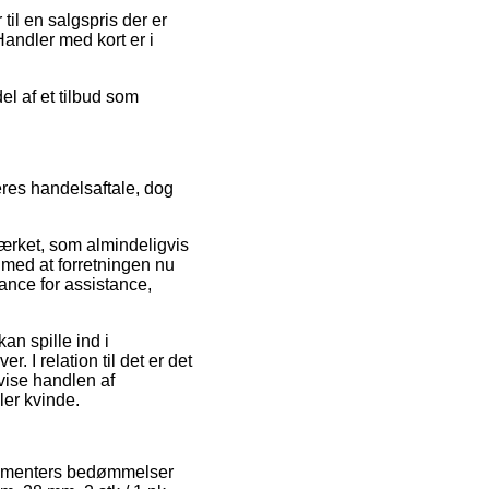
 til en salgspris der er
Handler med kort er i
el af et tilbud som
eres handelsaftale, dog
ærket, som almindeligvis
e med at forretningen nu
ance for assistance,
n spille ind i
 I relation til det er det
åvise handlen af
ler kvinde.
onsumenters bedømmelser