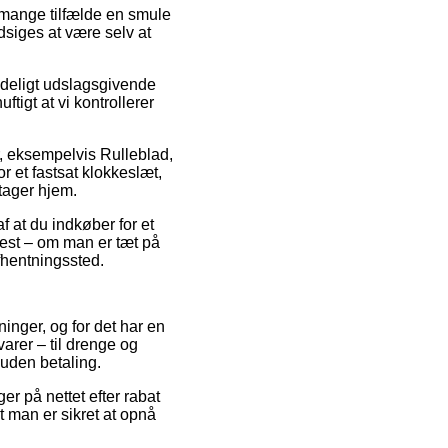
 i mange tilfælde en smule
dsiges at være selv at
deligt udslagsgivende
tigt at vi kontrollerer
r, eksempelvis Rulleblad,
r et fastsat klokkeslæt,
tager hjem.
af at du indkøber for et
ftest – om man er tæt på
afhentningssted.
tninger, og for det har en
arer – til drenge og
 uden betaling.
r på nettet efter rabat
t man er sikret at opnå