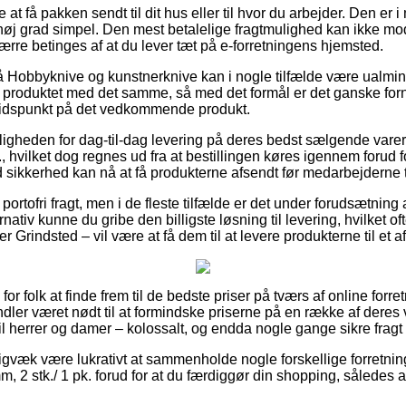
 at få pakken sendt til dit hus eller til hvor du arbejder. Den er
høj grad simpel. Den mest betalelige fragtmulighed kan ikke mo
rre betinges af at du lever tæt på e-forretningens hjemsted.
 Hobbyknive og kunstnerknive kan i nogle tilfælde være ualmin
 produktet med det samme, så med det formål er det ganske fornuf
stidspunkt på det vedkommende produkt.
uligheden for dag-til-dag levering på deres bedst sælgende vare
., hvilket dog regnes ud fra at bestillingen køres igennem forud fo
 sikkerhed kan nå at få produkterne afsendt før medarbejderne 
portofri fragt, men i de fleste tilfælde er det under forudsætning 
nativ kunne du gribe den billigste løsning til levering, hvilket o
r Grindsted – vil være at få dem til at levere produkterne til et 
l for folk at finde frem til de bedste priser på tværs af online forre
ler været nødt til at formindske priserne på en række af deres v
l herrer og damer – kolossalt, og endda nogle gange sikre fragt
gvæk være lukrativt at sammenholde nogle forskellige forretninge
, 2 stk./ 1 pk. forud for at du færdiggør din shopping, således a