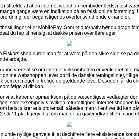
t i tilfælde af at en internet webshop frembyder bedst i test varer
det mange gange være en indikation på en falsk online forretning. 
n forordning, der begunstiger os overfor svindlende e-handler.
rtbestillinger eller MobilePay. Som et alternativ bør du drage ford
dsat du har til hensigt at dække prisen over flere uger.
n Fiskars shop burde man for at være på den sikre side se på d
ende arbejde.
nne være at se om internet virksomheden er verificeret af e-m
at online webshoppen lever op til de danske retningslinjer, tillig
lk som er meget fortrolige de gældende love. Desuden får du ch
som følge af dit køb.
 vi at køber er opmærksom på de væsentligste vedtægter der ka
gen, som eksempelvis hvilken returrettighed internet shoppen lover.
som helst sikrer ens ordremail, således man til enhver tid kan p
 stk./ 1 pk., ligegyldigt om man er på gaveindkøb til en mand el
enlunde nyttige genveje til at dechifrere flere eksisterende k